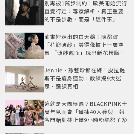
別再被1萬步制約！歐美開始流行
直覺行走：專家解析，真正重要
的不是步數，而是「這件事」
油畫裡走出的白天鵝！陳都靈
「花瓣薄紗」美得像披上一層空
氣 「頭紗遮面」玩出新花樣朦朧
美感太仙
Jennie、孫藝珍都在練！皮拉提
斯不是瘦身運動，教練揭9大迷
思、選課真相
這就是天團待遇？BLACKPINK十
周年見面會「僅抽40人參與」報
名開始到截止僅9小時粉絲怒了😡