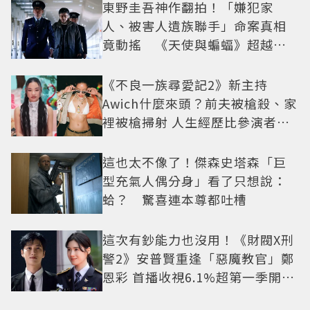
東野圭吾神作翻拍！「嫌犯家
人、被害人遺族聯手」命案真相
竟動搖 《天使與蝙蝠》超越懸
疑框架展開
《不良一族尋愛記2》新主持
Awich什麼來頭？前夫被槍殺、家
裡被槍掃射 人生經歷比參演者還
抓馬！
這也太不像了！傑森史塔森「巨
型充氣人偶分身」看了只想說：
蛤？ 驚喜連本尊都吐槽
這次有鈔能力也沒用！《財閥X刑
警2》安普賢重逢「惡魔教官」鄭
恩彩 首播收視6.1%超第一季開紅
盤