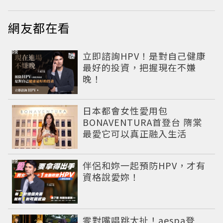
網友都在看
PR
立即諮詢HPV！是對自己健康
最好的投資，把握現在不嫌
晚！
日本都會女性愛用包
BONAVENTURA首登台 隋棠
最愛它可以真正融入生活
PR
伴侶和妳一起預防HPV，才有
資格說愛妳！
零對嘴唱跳太扯！aespa登