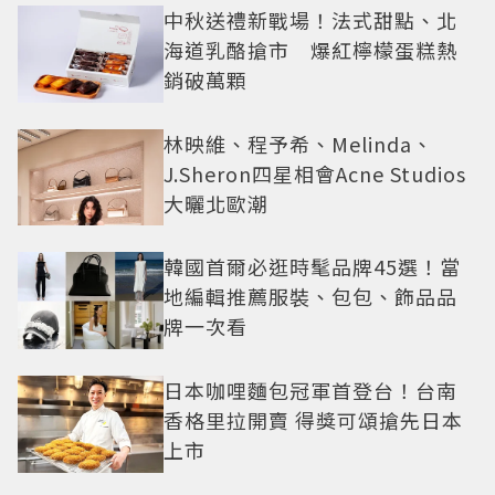
中秋送禮新戰場！法式甜點、北
海道乳酪搶市 爆紅檸檬蛋糕熱
銷破萬顆
林映維、程予希、Melinda、
J.Sheron四星相會Acne Studios
大曬北歐潮
韓國首爾必逛時髦品牌45選！當
地編輯推薦服裝、包包、飾品品
牌一次看
日本咖哩麵包冠軍首登台！台南
香格里拉開賣 得獎可頌搶先日本
上市