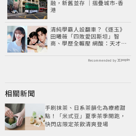
融，新舊並存 ｜摺疊城市-香
港
清純學霸人設翻車？《逐玉》
田曦薇「四敗愛因斯坦」智
商、學歷全輾壓 網酸：天才全
靠旁白
Recommended by
相關新聞
手刷抹茶、日系茶韻化為療癒甜
點！「米弎豆」夏季茶季開跑，
快閃店限定茶飲清爽登場