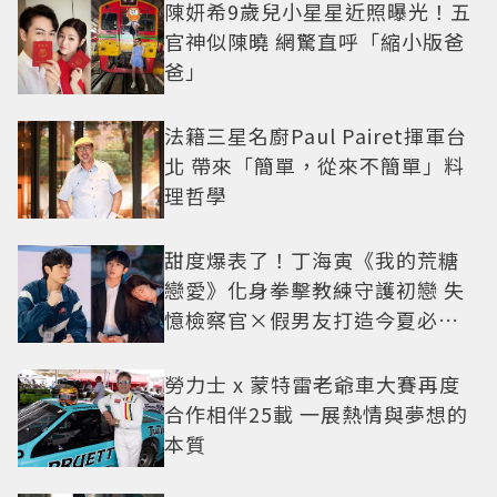
陳妍希9歲兒小星星近照曝光！五
官神似陳曉 網驚直呼「縮小版爸
爸」
法籍三星名廚Paul Pairet揮軍台
北 帶來「簡單，從來不簡單」料
理哲學
甜度爆表了！丁海寅《我的荒糖
戀愛》化身拳擊教練守護初戀 失
憶檢察官×假男友打造今夏必看
小甜劇
勞力士 x 蒙特雷老爺車大賽再度
合作相伴25載 一展熱情與夢想的
本質