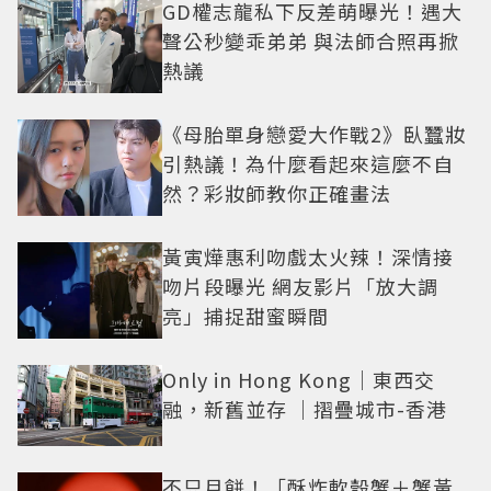
GD權志龍私下反差萌曝光！遇大
聲公秒變乖弟弟 與法師合照再掀
熱議
《母胎單身戀愛大作戰2》臥蠶妝
引熱議！為什麼看起來這麼不自
然？彩妝師教你正確畫法
黃寅燁惠利吻戲太火辣！深情接
吻片段曝光 網友影片「放大調
亮」捕捉甜蜜瞬間
Only in Hong Kong｜東西交
融，新舊並存 ｜摺疊城市-香港
不只月餅！「酥炸軟殼蟹＋蟹黃