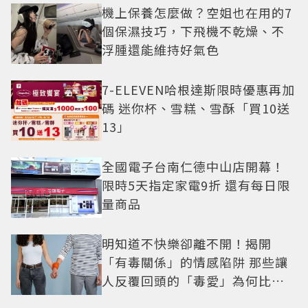
機上保養怎麼做？空姐也在用的7
個保濕技巧，下飛機不乾燥、不
浮腫還能維持好氣色
7-ELEVEN哈根達斯限時優惠再加
碼 迷你杯、雪糕、雪酥「買10送
13」
全國電子台南仁德中山店開幕！
限時5天指定家電9折 還有每日限
量商品
明知道不快樂卻離不開！揭開
「有毒關係」的情感陷阱 那些讓
人反覆回頭的「毒愛」為何比菸
還難戒？