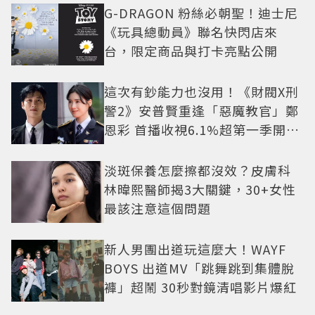
G-DRAGON 粉絲必朝聖！迪士尼
《玩具總動員》聯名快閃店來
台，限定商品與打卡亮點公開
這次有鈔能力也沒用！《財閥X刑
警2》安普賢重逢「惡魔教官」鄭
恩彩 首播收視6.1%超第一季開紅
盤
淡斑保養怎麼擦都沒效？皮膚科
林暐熙醫師揭3大關鍵，30+女性
最該注意這個問題
新人男團出道玩這麼大！WAYF
BOYS 出道MV「跳舞跳到集體脫
褲」超鬧 30秒對鏡清唱影片爆紅