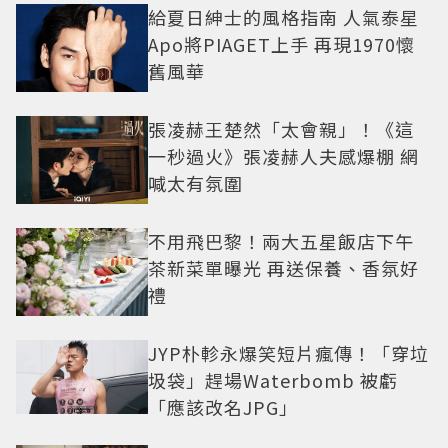
給夏日紳士的風格指南 人氣泰星
Apo將PIAGET上手 再現1970懷
舊風華
張凌赫王楚然「太會親」！《這
一秒過火》張凌赫人夫感爆棚 網
喊太有氛圍
不用飛巴黎！兩大五星飯店下午
茶新菜單曝光 再送保養、香氛好
禮
JYP朴軫永爆笑短片瘋傳！「穿垃
圾袋」趕場Waterbomb 被虧
「應該改名JPG」