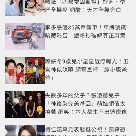
曦薇「四敗愛因斯坦」智商、學
歷全輾壓 網酸：天才全靠旁白
李多慧砸85萬牽新車！車牌號碼
暗藏彩蛋 鐵粉秒破解真正用意
陳妍希9歲兒小星星近照曝光！五
官神似陳曉 網驚直呼「縮小版爸
爸」
失散多年的父子？張凌赫兒子
「神複製完美基因」萌娃顏值太
搶戲 網笑：本人都生不出這麼像
柯佳嬿罕見表態挺公視！預算恐