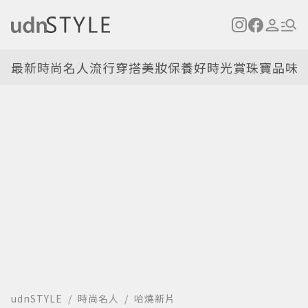
最新
時尚名人
流行穿搭
美妝保養
好時光
賞珠寶
品味
udnSTYLE
時尚名人
哈燒新片