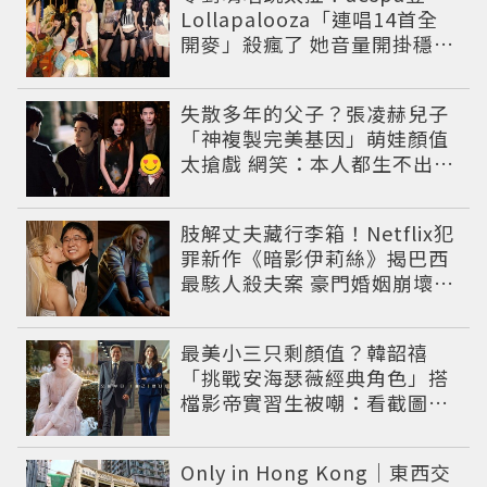
Lollapalooza「連唱14首全
開麥」殺瘋了 她音量開掛穩到
像吞CD
失散多年的父子？張凌赫兒子
「神複製完美基因」萌娃顏值
太搶戲 網笑：本人都生不出這
麼像
肢解丈夫藏行李箱！Netflix犯
罪新作《暗影伊莉絲》揭巴西
最駭人殺夫案 豪門婚姻崩壞釀
致命慘劇
最美小三只剩顏值？韓韶禧
「挑戰安海瑟薇經典角色」搭
檔影帝實習生被嘲：看截圖就
感受到演技
Only in Hong Kong｜東西交