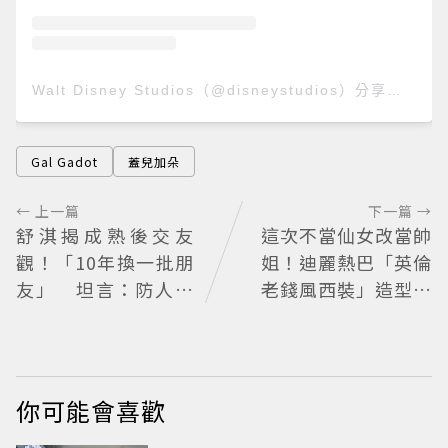
Walt Disney Studios（@disneystudios）分享的貼文
Gal Gadot
蓋兒加朵
← 上一篇
下一篇 →
舒淇揭成熟後交友
這次不當仙女改當帥
觀！「10年換一批朋
姐！迪麗熱巴「英倫
友」 坦言：防人之
老錢風西裝」造型帥
心不可無
翻 化身馬術師網喊：
現代版李長歌
你可能會喜歡