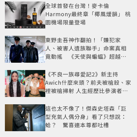
全球首發在台灣！麥卡倫
Harmony最終章「椰風煖韻」 桃
園機場限量登場
東野圭吾神作翻拍！「嫌犯家
人、被害人遺族聯手」命案真相
竟動搖 《天使與蝙蝠》超越懸
疑框架展開
《不良一族尋愛記2》新主持
Awich什麼來頭？前夫被槍殺、家
裡被槍掃射 人生經歷比參演者還
抓馬！
這也太不像了！傑森史塔森「巨
型充氣人偶分身」看了只想說：
蛤？ 驚喜連本尊都吐槽