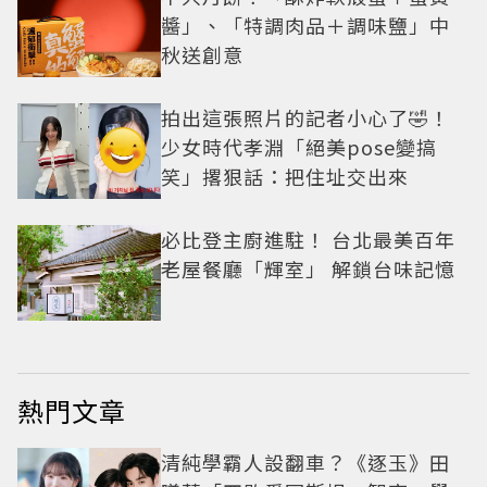
醬」、「特調肉品＋調味鹽」中
秋送創意
拍出這張照片的記者小心了🤣！
少女時代孝淵「絕美pose變搞
笑」撂狠話：把住址交出來
必比登主廚進駐！ 台北最美百年
老屋餐廳「輝室」 解鎖台味記憶
熱門文章
清純學霸人設翻車？《逐玉》田