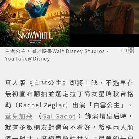
白雪公主。圖／臉書Walt Disney Studios、
1
/
1
YouTube@Disney
真人版《白雪公主》即將上映，不過早在
最初宣布翻拍並選定拉丁裔女星瑞秋曾格
勒（Rachel Zeglar）出演「白雪公主」、
蓋兒加朵
（
Gal Gadot
）飾演壞皇后時，
就有多數網友對選角不看好，戲稱兩人顏
值一對比，魔鏡還敢說世界上最美的是白