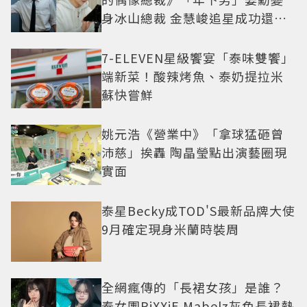
身冰山總裁 金慧峻追星成功還偶
遇愛情
7-ELEVEN星級饗宴「泰味雙饗」
端新菜！酸辣烤魚、泰奶提拉米
蘇快嘗鮮
姚元浩《營業中》「拿球猛砸曾
沛慈」挨轟 陶晶瑩點出演藝圈現
實面
泰星Becky成TOD'S最新品牌大使
9月確定現身米蘭時裝周
全網瘋傳的「長裙女孩」是誰？
泰女團PiXXiE Mabelz灰色長裙熱