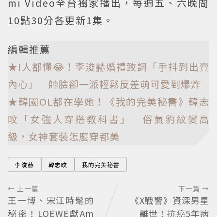
mi Video全台獨家播出，每週五、六晚間
10點30分各更新1集。
編輯推薦
★I人都懂😂！李浚赫婚禮致詞「手抖到出賣
內心」 帥臉卻一派輕鬆反差萌可愛到爆炸
★韓國OL都在學她！《我的完美秘書》韓志
旼「女強人穿搭教科書」 俗氣豹紋變高
級，女神套裝怎麼穿都美
李浚赫
韓志旼
我的完美秘書
← 上一篇
下一篇 →
王一博、宋江時髦的
《X戰警》資深男星
秘密！LOEWE獻Am
離世！抗癌5年病