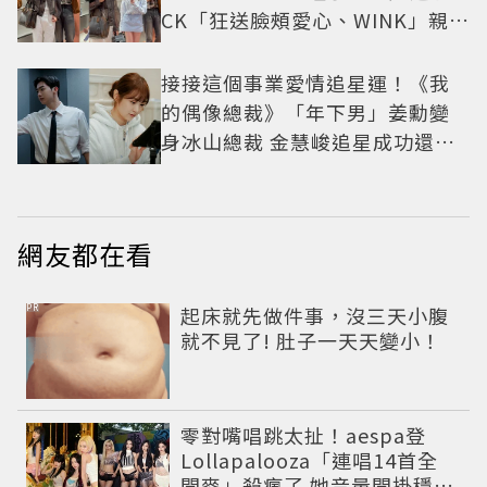
CK「狂送臉頰愛心、WINK」親曝
中山站私藏必逛名單
接接這個事業愛情追星運！《我
的偶像總裁》「年下男」姜勳變
身冰山總裁 金慧峻追星成功還偶
遇愛情
網友都在看
PR
起床就先做件事，沒三天小腹
就不見了! 肚子一天天變小！
零對嘴唱跳太扯！aespa登
Lollapalooza「連唱14首全
開麥」殺瘋了 她音量開掛穩到