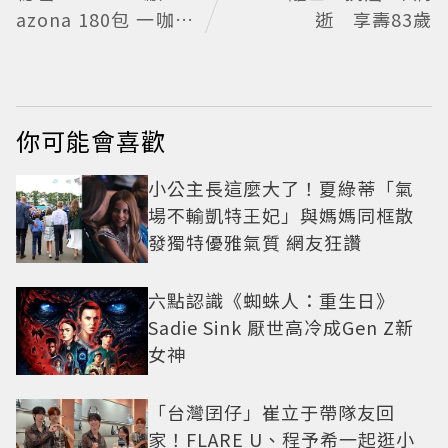
azona 180包 一咖陪
逝 享壽83歲
爸爸用好多年
你可能會喜歡
小公主長這麼大了！夏綠蒂「氣
場不輸凱特王妃」與媽媽同框散
發獨特優雅氣質 網友狂讚
六點認識《蜘蛛人：重生日》
Sadie Sink 厭世高冷成Gen Z新
女神
「台灣囝仔」崔立于帶隊友回
家！FLARE U、程予希一起逛小