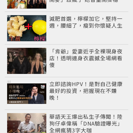
像吞CD
PR
減肥首選，檸檬加它，堅持一
週，腰細了，瘦到你懷疑人生
「肯爺」愛妻近乎全裸現身夜
店！透明連身衣震撼全場網看
傻
PR
立即諮詢HPV！是對自己健康
最好的投資，把握現在不嫌
晚！
華語天王爆出私生子傳聞！陸
狗仔卓偉稱「DNA驗證曝光」
全網瘋猜3字大咖