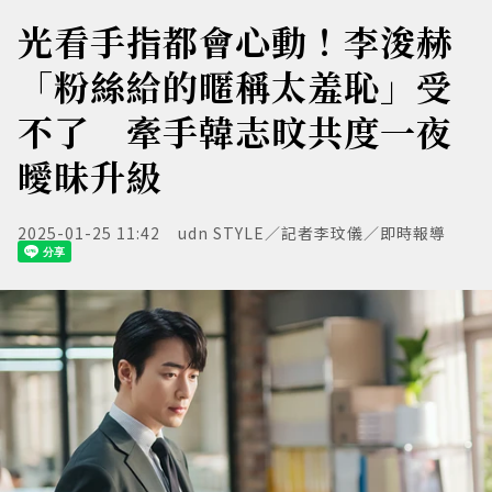
光看手指都會心動！李浚赫
「粉絲給的暱稱太羞恥」受
不了 牽手韓志旼共度一夜
曖昧升級
2025-01-25 11:42
udn STYLE／記者李玟儀／即時報導