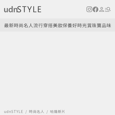
最新
時尚名人
流行穿搭
美妝保養
好時光
賞珠寶
品味
udnSTYLE
時尚名人
哈燒新片