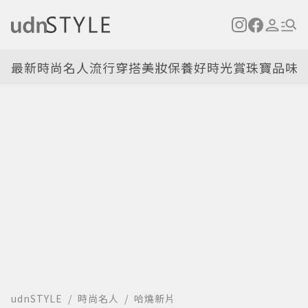
最新
時尚名人
流行穿搭
美妝保養
好時光
賞珠寶
品味
udnSTYLE
時尚名人
哈燒新片