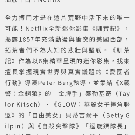
全力搏鬥才是在這片荒野中活下來的唯一
可能！Netflix全新迷你影集《馴荒記》，
揭露1857年充滿動盪與衝突的美國西部，
拓荒者們不為人知的悲壯與堅韌。《馴荒
記》作為以6集精華呈現的迷你影集，找來
擅長掌握現實世界與真實議題的《愛國者
行動》導演Peter Berg執導，並集結《X戰
警：金鋼狼》的「金牌手」泰勒基奇（Tay
lor Kitsch）、《GLOW：華麗女子摔角聯
盟》的「自由美女」貝蒂吉爾平（Betty G
ilpin）與《自殺突擊隊》「迴旋鏢隊長」