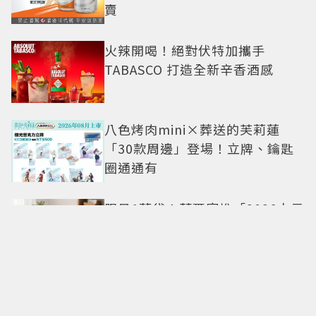
賣
火辣開喝！絕對伏特加攜手
TABASCO 打造全新辛香酒感
八色烤肉mini×葬送的芙莉蓮
「30款周邊」登場！立牌、鑰匙
圈通通有
限量1萬袋！萊爾富推「2026中元
普渡袋」精選12款熱銷商品一袋
搞定
命定日常包搭配零負擔
Longchamp全新Le Cadence實