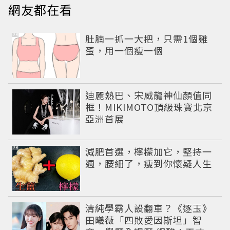
網友都在看
PR
肚腩一抓一大把，只需1個雞
蛋，用一個瘦一個
迪麗熱巴、宋威龍神仙顏值同
框！MIKIMOTO頂級珠寶北京
亞洲首展
PR
減肥首選，檸檬加它，堅持一
週，腰細了，瘦到你懷疑人生
清純學霸人設翻車？《逐玉》
田曦薇「四敗愛因斯坦」智