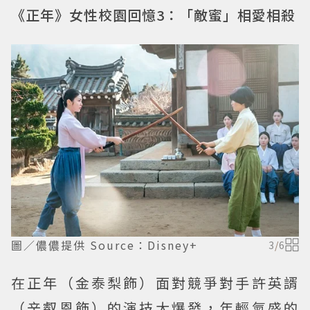
《正年》女性校園回憶3：「敵蜜」相愛相殺
圖／儂儂提供 Source：Disney+
3
/
6
在正年（金泰梨飾）面對競爭對手許英諝
（辛叡恩飾）的演技大爆發，年輕氣盛的