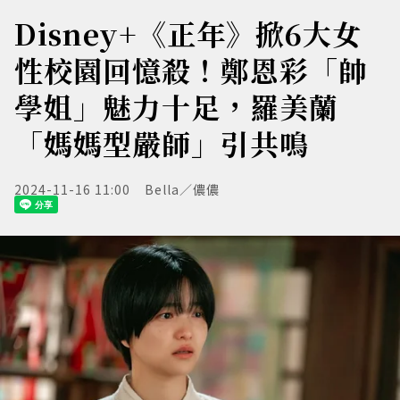
Disney+《正年》掀6大女
性校園回憶殺！鄭恩彩「帥
學姐」魅力十足，羅美蘭
「媽媽型嚴師」引共鳴
2024-11-16 11:00
Bella／儂儂