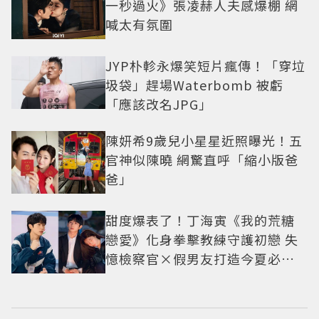
一秒過火》張凌赫人夫感爆棚 網
喊太有氛圍
JYP朴軫永爆笑短片瘋傳！「穿垃
圾袋」趕場Waterbomb 被虧
「應該改名JPG」
陳妍希9歲兒小星星近照曝光！五
官神似陳曉 網驚直呼「縮小版爸
爸」
甜度爆表了！丁海寅《我的荒糖
戀愛》化身拳擊教練守護初戀 失
憶檢察官×假男友打造今夏必看
小甜劇