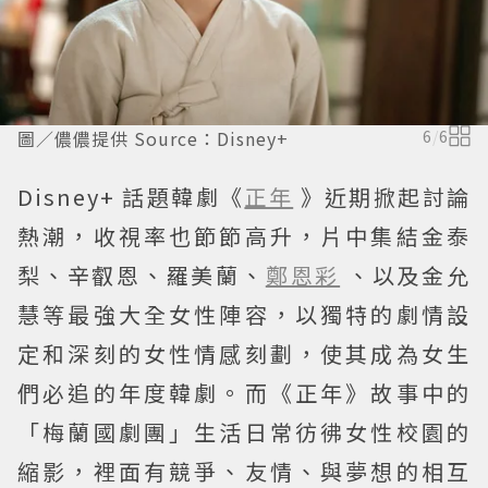
圖／儂儂提供 Source：Disney+
6
/
6
Disney+ 話題韓劇《
正年
》近期掀起討論
熱潮，收視率也節節高升，片中集結金泰
梨、辛叡恩、羅美蘭、
鄭恩彩
、以及金允
慧等最強大全女性陣容，以獨特的劇情設
定和深刻的女性情感刻劃，使其成為女生
們必追的年度韓劇。而《正年》故事中的
「梅蘭國劇團」生活日常彷彿女性校園的
縮影，裡面有競爭、友情、與夢想的相互