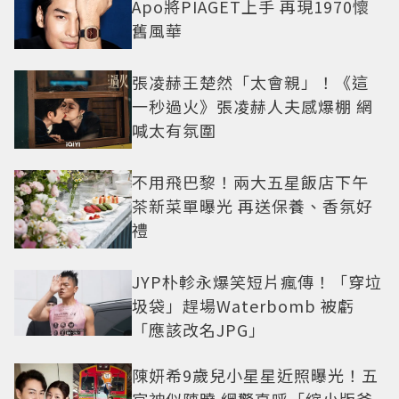
Apo將PIAGET上手 再現1970懷
舊風華
張凌赫王楚然「太會親」！《這
一秒過火》張凌赫人夫感爆棚 網
喊太有氛圍
不用飛巴黎！兩大五星飯店下午
茶新菜單曝光 再送保養、香氛好
禮
JYP朴軫永爆笑短片瘋傳！「穿垃
圾袋」趕場Waterbomb 被虧
「應該改名JPG」
陳妍希9歲兒小星星近照曝光！五
官神似陳曉 網驚直呼「縮小版爸