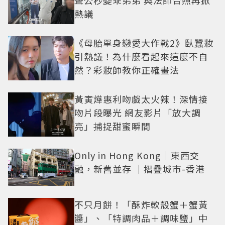
熱議
《母胎單身戀愛大作戰2》臥蠶妝
引熱議！為什麼看起來這麼不自
然？彩妝師教你正確畫法
黃寅燁惠利吻戲太火辣！深情接
吻片段曝光 網友影片「放大調
亮」捕捉甜蜜瞬間
Only in Hong Kong｜東西交
融，新舊並存 ｜摺疊城市-香港
不只月餅！「酥炸軟殼蟹＋蟹黃
醬」、「特調肉品＋調味鹽」中