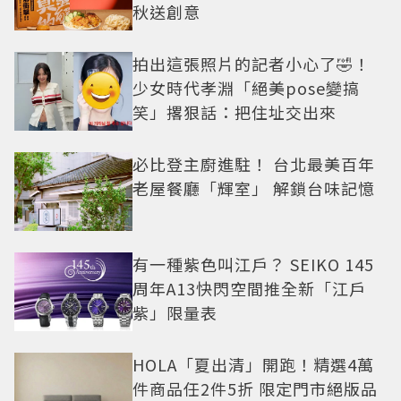
秋送創意
拍出這張照片的記者小心了🤣！
少女時代孝淵「絕美pose變搞
笑」撂狠話：把住址交出來
必比登主廚進駐！ 台北最美百年
老屋餐廳「輝室」 解鎖台味記憶
有一種紫色叫江戶？ SEIKO 145
周年A13快閃空間推全新「江戶
紫」限量表
HOLA「夏出清」開跑！精選4萬
件商品任2件5折 限定門市絕版品