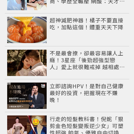
商、學歷全輾壓 網酸：天才全
靠旁白
PR
超神減肥神器！橘子不要直接
吃，加點這個！體重天天下降
不是最會撩，卻最容易讓人上
癮！3星座「後勁超強型戀
人」愛上就很難戒掉 越相處越
有魅力
PR
立即諮詢HPV！是對自己健康
最好的投資，把握現在不嫌
晚！
行走的短髮教科書！倪妮「狠
剪金色短髮變叛逆少女」可塑
性超強 帥氣、優雅自由切換