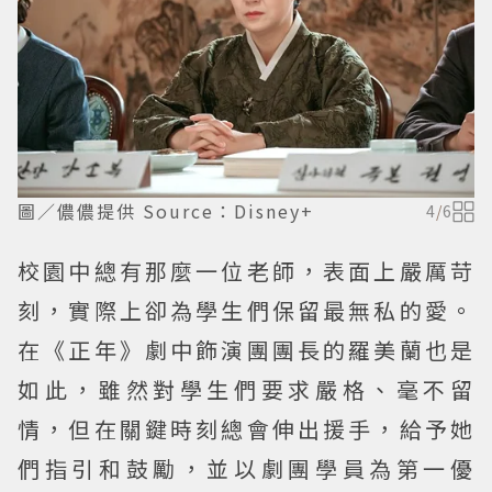
圖／儂儂提供 Source：Disney+
4
/
6
校園中總有那麼一位老師，表面上嚴厲苛
刻，實際上卻為學生們保留最無私的愛。
在《正年》劇中飾演團團長的羅美蘭也是
如此，雖然對學生們要求嚴格、毫不留
情，但在關鍵時刻總會伸出援手，給予她
們指引和鼓勵，並以劇團學員為第一優