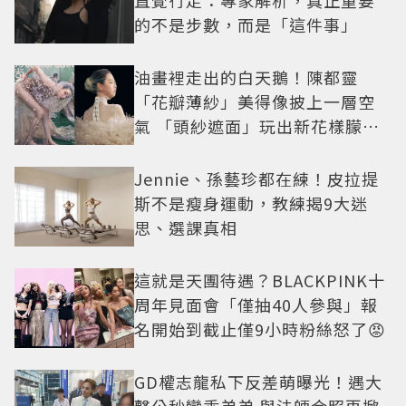
的不是步數，而是「這件事」
油畫裡走出的白天鵝！陳都靈
「花瓣薄紗」美得像披上一層空
氣 「頭紗遮面」玩出新花樣朦朧
美感太仙
Jennie、孫藝珍都在練！皮拉提
斯不是瘦身運動，教練揭9大迷
思、選課真相
這就是天團待遇？BLACKPINK十
周年見面會「僅抽40人參與」報
名開始到截止僅9小時粉絲怒了😡
GD權志龍私下反差萌曝光！遇大
聲公秒變乖弟弟 與法師合照再掀