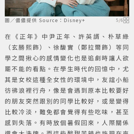
圖／儂儂提供 Source：Disney+
5
/
6
在《正年》中尹正年、許英諝、朴草綠
（玄勝熙飾）、徐馥實（鄭拉爾飾）等同
學之間揪心的感情變化也是追劇時讓人欲
罷不能的看點。在學生時代的回憶中，尤
其是女校這種全女性的環境中，友誼小船
彷彿浪裡行舟，像是會遇到原本比較要好
的朋友突然跟別的同學比較好，或是變得
比較冷淡，難免都會覺得有些吃味，甚至
感到失落。有時放個暑假回來，人際關係
還會大洗牌。而這些酸甜苦辣也許現在來