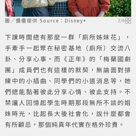
圖／儂儂提供 Source：Disney+
2
/
6
下課時間總有那麼一群「廁所姊妹花」，
手牽手一起聚在秘密基地（廁所）交流八
卦、分享心事。而《正年》的「梅蘭國劇
團」成員們也有這樣的默契，無論面對排
練中的小插曲、同學們的小道消息等，她
們總能黏著彼此分享心情、彼此支持。不
禁讓人回憶起學生時期那段無所不談的姐
妹時光，比起長大後社會化，說什麼都會
有所顧忌，那個純真年代實在格外珍貴。