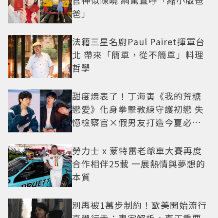
爸」
法籍三星名廚Paul Pairet揮軍台
北 帶來「簡單，從不簡單」料理
哲學
甜度爆表了！丁海寅《我的荒糖
戀愛》化身拳擊教練守護初戀 失
憶檢察官×假男友打造今夏必看
小甜劇
勞力士 x 蒙特雷老爺車大賽再度
合作相伴25載 一展熱情與夢想的
本質
別再被1萬步制約！歐美開始流行
直覺行走：專家解析，真正重要