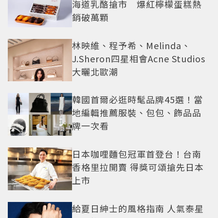
海道乳酪搶市 爆紅檸檬蛋糕熱
銷破萬顆
林映維、程予希、Melinda、
J.Sheron四星相會Acne Studios
大曬北歐潮
韓國首爾必逛時髦品牌45選！當
地編輯推薦服裝、包包、飾品品
牌一次看
日本咖哩麵包冠軍首登台！台南
香格里拉開賣 得獎可頌搶先日本
上市
給夏日紳士的風格指南 人氣泰星