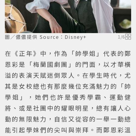
圖／儂儂提供 Source：Disney+
1
/
6
在《正年》中，作為「帥學姐」代表的鄭
恩彩是「梅蘭國劇團」的門面，以才華橫
溢的表演天賦迷倒眾人。在學生時代，尤
其是女校總也有那麼幾位充滿魅力的「帥
學姐」，她們也許是優秀學霸、運動健
將、或是社團中的耀眼明星，總有讓人心
動的無限魅力，自信又從容的一舉一動總
能引起學妹們的尖叫與崇拜。而鄭恩彩溫