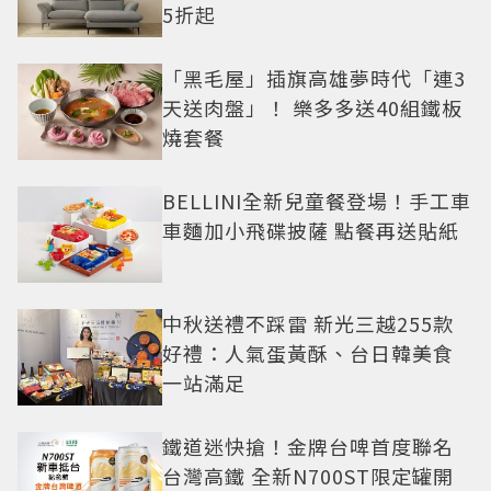
5折起
「黑毛屋」插旗高雄夢時代「連3
天送肉盤」！ 樂多多送40組鐵板
燒套餐
BELLINI全新兒童餐登場！手工車
車麵加小飛碟披薩 點餐再送貼紙
中秋送禮不踩雷 新光三越255款
好禮：人氣蛋黃酥、台日韓美食
一站滿足
鐵道迷快搶！金牌台啤首度聯名
台灣高鐵 全新N700ST限定罐開