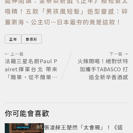
延伸閱讀：金泰梨新戲《正年》極短髮太
吸睛！五款「男孩風短髮」造型靈感：碎
蓋瀏海、公主切…日本最夯的竟是這款！
正年
鄭恩彩
← 上一篇
下一篇 →
法籍三星名廚Paul P
火辣開喝！絕對伏特
airet揮軍台北 帶來
加攜手TABASCO 打
「簡單，從不簡單」
造全新辛香酒感
料理哲學
你可能會喜歡
張凌赫王楚然「太會親」！《這