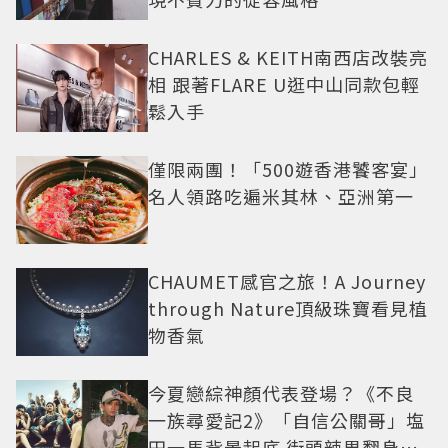
CHARLES & KEITH南西店改裝亮
相 跟著FLARE U逛中山同款包輕
鬆入手
僅限兩團！「500遊香港饕客宴」
名人領路吃遍米其林、亞洲第一
CHAUMET感官之旅！A Journey
through Nature頂級珠寶看見植
物香氣
今夏戀綜神顏代表登場？《不良
一族尋愛記2》「自信公關哥」塩
田一馬背景起底 街頭辣男翻身當