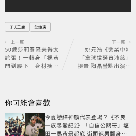
于氏王后
全鐘瑞
← 上一篇
下一篇 →
50歲莎莉賽隆美得太
姚元浩《營業中》
誇張！一轉身「裸背
「拿球猛砸曾沛慈」
開到腰下」身材瘦到
挨轟 陶晶瑩點出演藝
0死角 逆天狀態根本
圈現實面
不像年過半百
你可能會喜歡
今夏戀綜神顏代表登場？《不良
一族尋愛記2》「自信公關哥」塩
田一馬背景起底 街頭辣男翻身當