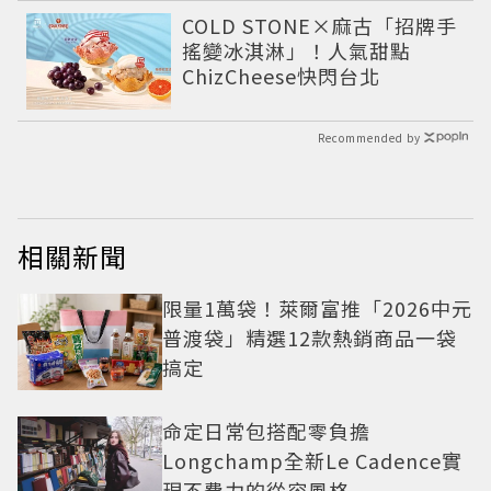
COLD STONE×麻古「招牌手
搖變冰淇淋」！人氣甜點
ChizCheese快閃台北
Recommended by
相關新聞
限量1萬袋！萊爾富推「2026中元
普渡袋」精選12款熱銷商品一袋
搞定
命定日常包搭配零負擔
Longchamp全新Le Cadence實
現不費力的從容風格