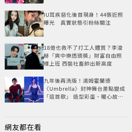
老闆
IU耳疾惡化後首現身！44張近照
曝光 真實狀態引粉絲關注
18億也救不了打工人體質？李浚
赫「爽中樂透頭獎」財富自由照
樣上班 西裝社畜帥出新高度
九年後再洗版！湯姆霍蘭德
〈Umbrella〉封神舞台差點變成
「這首歌」 造型彩蛋、暖心故事
一次公開
網友都在看