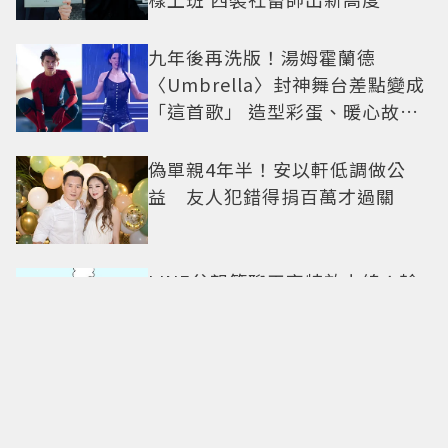
九年後再洗版！湯姆霍蘭德
〈Umbrella〉封神舞台差點變成
「這首歌」 造型彩蛋、暖心故事
一次公開
偽單親4年半！安以軒低調做公
益 友人犯錯得捐百萬才過關
LINE父親節聊天室特效上線！輸
入「這3關鍵字」為爸爸送上歡樂
祝福
最美小三只剩顏值？韓韶禧「挑
戰安海瑟薇經典角色」搭檔影帝
實習生被嘲：看截圖就感受到演