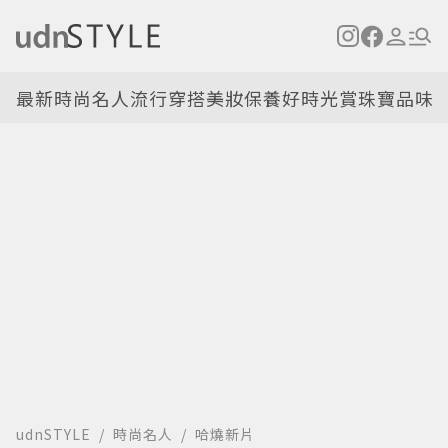
最新
時尚名人
流行穿搭
美妝保養
好時光
賞珠寶
品味
udnSTYLE
時尚名人
哈燒新片