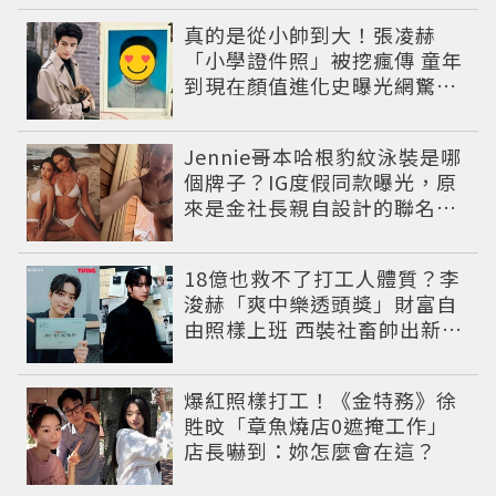
真的是從小帥到大！張凌赫
「小學證件照」被挖瘋傳 童年
到現在顏值進化史曝光網驚：
完全等比例長大
Jennie哥本哈根豹紋泳裝是哪
個牌子？IG度假同款曝光，原
來是金社長親自設計的聯名系
列，編輯推薦其他4款
18億也救不了打工人體質？李
浚赫「爽中樂透頭獎」財富自
由照樣上班 西裝社畜帥出新高
度
爆紅照樣打工！《金特務》徐
貹旼「章魚燒店0遮掩工作」
店長嚇到：妳怎麼會在這？