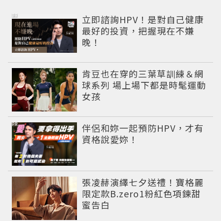
PR
立即諮詢HPV！是對自己健康
最好的投資，把握現在不嫌
晚！
肯豆也在穿的三葉草訓練＆網
球系列 場上場下都是時髦運動
女孩
PR
伴侶和妳一起預防HPV，才有
資格說愛妳！
張凌赫演繹七夕送禮！寶格麗
限定款B.zero1粉紅色項鍊甜
蜜告白