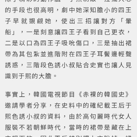
的手段也很高明，劇中她深知膽小的四王
子早就覬覦她，使出三招讓對方「暈
船」，一是刻意讓四王子看到自己更衣，
二是以口為四王子吸吮傷口，三是抽出裙
帶為其包紮並進階附在四王子耳鬢邊輕聲
誘惑，三階段色誘小叔貼合史實也讓人見
識到于熙的大膽。
事實上，韓國電視節目《赤裸的韓國史》
邀請學者分享，在史料中的確紀載王后于
熙色誘小叔的資料，由於高句麗時代女人
服裝不若朝鮮時代，當時的裙帶是藏在上