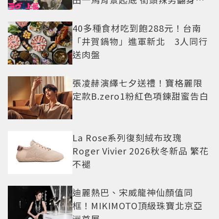
老闆
40多種食材吃到飽288元！台南
「井賀鍋物」進軍新北 3人同行
送肉盤
張凌赫演繹七夕送禮！寶格麗限
定款B.zero1粉紅色項鍊甜蜜告白
La Rose系列復刻絨布玫瑰
Roger Vivier 2026秋冬新品 繁花
不褪
迪麗熱巴、宋威龍神仙顏值同
框！MIKIMOTO頂級珠寶北京亞
洲首展