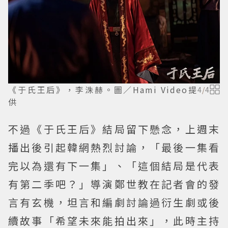
《于氏王后》，李洙赫。圖／Hami Video提
4
/
4
供
不過《于氏王后》結局留下懸念，上週末
播出後引起韓網熱烈討論，「最後一集看
完以為還有下一集」、「這個結局是代表
有第二季吧？」導演鄭世教在記者會的發
言有玄機，坦言和編劇討論過衍生劇或後
續故事「希望未來能拍出來」，此時主持