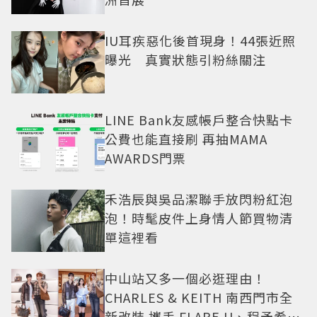
IU耳疾惡化後首現身！44張近照
曝光 真實狀態引粉絲關注
LINE Bank友感帳戶整合快點卡
公費也能直接刷 再抽MAMA
AWARDS門票
禾浩辰與吳品潔聯手放閃粉紅泡
泡！時髦皮件上身情人節買物清
單這裡看
中山站又多一個必逛理由！
CHARLES & KEITH 南西門市全
新改裝 攜手 FLARE U、程予希演