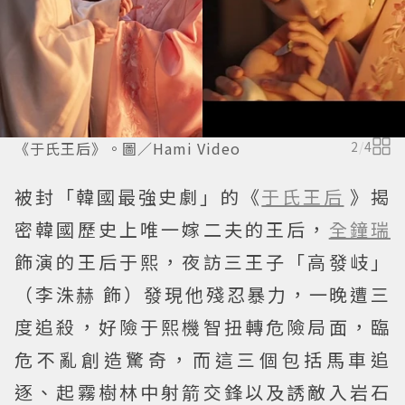
《于氏王后》。圖／Hami Video
2
/
4
被封「韓國最強史劇」的《
于氏王后
》揭
密韓國歷史上唯一嫁二夫的王后，
全鐘瑞
飾演的王后于熙，夜訪三王子「高發岐」
（李洙赫 飾）發現他殘忍暴力，一晚遭三
度追殺，好險于熙機智扭轉危險局面，臨
危不亂創造驚奇，而這三個包括馬車追
逐、起霧樹林中射箭交鋒以及誘敵入岩石