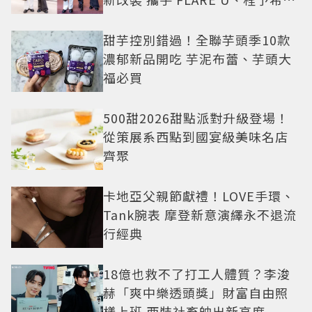
繹秋季時尚
甜芋控別錯過！全聯芋頭季10款
濃郁新品開吃 芋泥布蕾、芋頭大
福必買
500甜2026甜點派對升級登場！
從策展系西點到國宴級美味名店
齊聚
卡地亞父親節獻禮！LOVE手環、
Tank腕表 摩登新意演繹永不退流
行經典
18億也救不了打工人體質？李浚
赫「爽中樂透頭獎」財富自由照
樣上班 西裝社畜帥出新高度