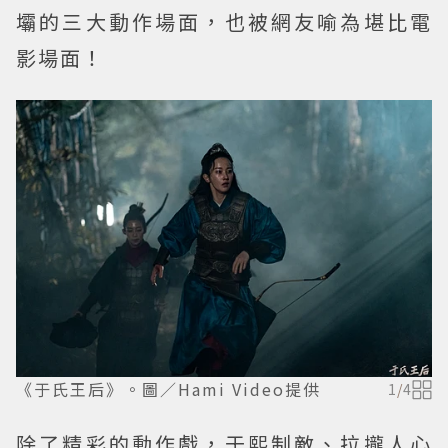
壩的三大動作場面，也被網友喻為堪比電
影場面！
《于氏王后》。圖／Hami Video提供
1
/
4
除了精彩的動作戲，于熙制敵、拉攏人心