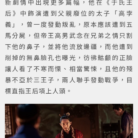
新劇情中出現更多篇幅，他在《于氏王
后》中飾演遭到父親廢位的太子「高孛
義」，曾一度發動叛亂，原本應該遭到五
馬分屍，但帝王高男武念在兄弟之情只割
下他的鼻子，並將他流放邊疆，而他遭到
削掉的無鼻臉孔也曝光，彷彿骷顱的正臉
讓人看了不寒而慄、相當驚悚，且他的殘
暴不亞於三王子，兩人聯手發動戰爭，目
標直指王后項上人頭。