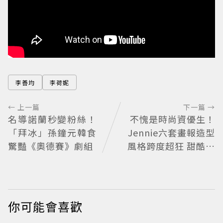
李善均
李荷妮
← 上一篇
下一篇 →
名導諾蘭秒變粉絲！
不愧是時尚資優生！
「拜冰」孫鐘元韓食
Jennie六套畫報造型
驚豔《奧德賽》劇組
風格跨度超狂 甜酷少
女、性感女神、復古
摩登全都輕鬆駕馭
你可能會喜歡