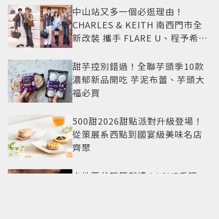
中山站又多一個必逛理由！
CHARLES & KEITH 南西門市全
新改裝 攜手 FLARE U、程予希演
繹秋季時尚
甜芋控別錯過！全聯芋頭季10款
濃郁新品開吃 芋泥布蕾、芋頭大
福必買
500甜2026甜點派對升級登場！
從策展系西點到國宴級美味名店
齊聚
卡地亞父親節獻禮！LOVE手環、
Tank腕表 摩登新意演繹永不退流
行經典