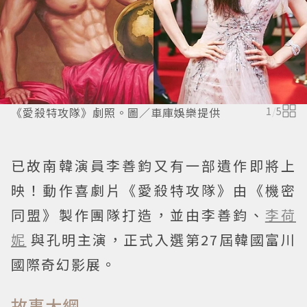
《愛殺特攻隊》劇照。圖／車庫娛樂提供
1
/
5
已故南韓演員李善鈞又有一部遺作即將上
映！動作喜劇片《愛殺特攻隊》由《機密
同盟》製作團隊打造，並由李善鈞、
李荷
妮
與孔明主演，正式入選第27屆韓國富川
國際奇幻影展。
故事大綱