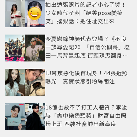
拍出這張照片的記者小心了🤣！
少女時代孝淵「絕美pose變搞
笑」撂狠話：把住址交出來
今夏戀綜神顏代表登場？《不良
一族尋愛記2》「自信公關哥」塩
田一馬背景起底 街頭辣男翻身當
老闆
IU耳疾惡化後首現身！44張近照
曝光 真實狀態引粉絲關注
18億也救不了打工人體質？李浚
赫「爽中樂透頭獎」財富自由照
樣上班 西裝社畜帥出新高度