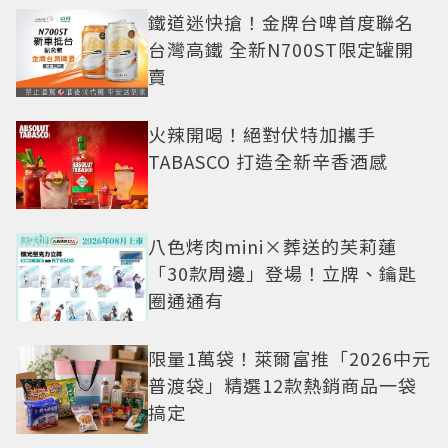
鐵道迷快搶！金牌台啤首度聯名
台灣高鐵 全新N700ST限定罐開
賣
火辣開喝！絕對伏特加攜手
TABASCO 打造全新辛香酒感
八色烤肉mini×葬送的芙莉蓮
「30款周邊」登場！立牌、鑰匙
圈通通有
限量1萬袋！萊爾富推「2026中元
普渡袋」精選12款熱銷商品一袋
搞定