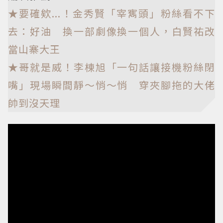
★要確欸...！金秀賢「宰寯頭」粉絲看不下
去：好油 換一部劇像換一個人，白賢祐改
當山寨大王
★哥就是威！李棟旭「一句話讓接機粉絲閉
嘴」現場瞬間靜～悄～悄 穿夾腳拖的大佬
帥到沒天理