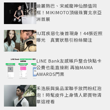
迪麗熱巴、宋威龍神仙顏值同
框！MIKIMOTO頂級珠寶北京亞
洲首展
IU耳疾惡化後首現身！44張近照
曝光 真實狀態引粉絲關注
LINE Bank友感帳戶整合快點卡
公費也能直接刷 再抽MAMA
AWARDS門票
禾浩辰與吳品潔聯手放閃粉紅泡
泡！時髦皮件上身情人節買物清
單這裡看