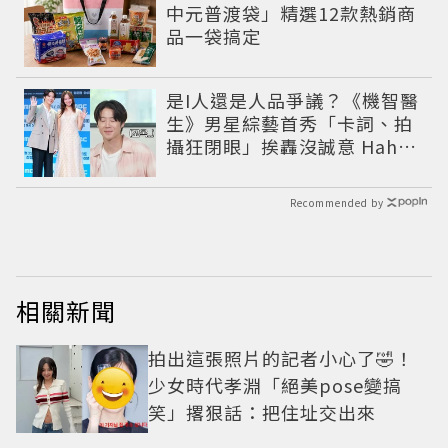
中元普渡袋」精選12款熱銷商
品一袋搞定
是I人還是人品爭議？《機智醫
生》男星綜藝首秀「卡詞、拍
攝狂閉眼」挨轟沒誠意 Haha
揭私下拍攝真相
Recommended by
相關新聞
拍出這張照片的記者小心了🤣！
少女時代孝淵「絕美pose變搞
笑」撂狠話：把住址交出來