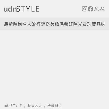
最新
時尚名人
流行穿搭
美妝保養
好時光
賞珠寶
品味
udnSTYLE
時尚名人
哈燒新片