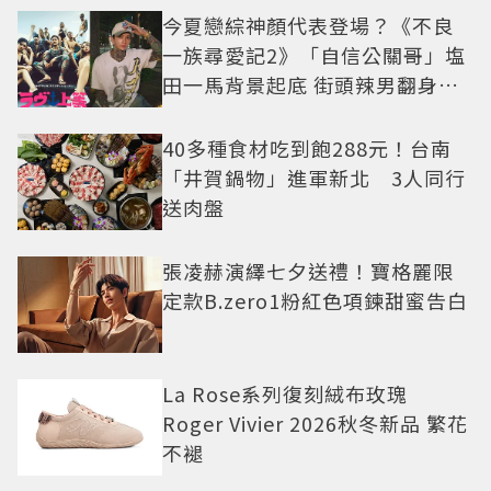
今夏戀綜神顏代表登場？《不良
一族尋愛記2》「自信公關哥」塩
田一馬背景起底 街頭辣男翻身當
老闆
40多種食材吃到飽288元！台南
「井賀鍋物」進軍新北 3人同行
送肉盤
張凌赫演繹七夕送禮！寶格麗限
定款B.zero1粉紅色項鍊甜蜜告白
La Rose系列復刻絨布玫瑰
Roger Vivier 2026秋冬新品 繁花
不褪