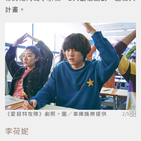
計畫。
《愛殺特攻隊》劇照。圖／車庫娛樂提供
2
/
5
李荷妮