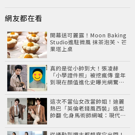
網友都在看
開幕送可麗露！Moon Baking
Studio進駐微風 抹茶泡芙、芒
果塔上桌
真的是從小帥到大！張凌赫
「小學證件照」被挖瘋傳 童年
到現在顏值進化史曝光網驚：
完全等比例長大
這次不當仙女改當帥姐！迪麗
熱巴「英倫老錢風西裝」造型
帥翻 化身馬術師網喊：現代版
李長歌
從通勤到週末都想穿它出門！