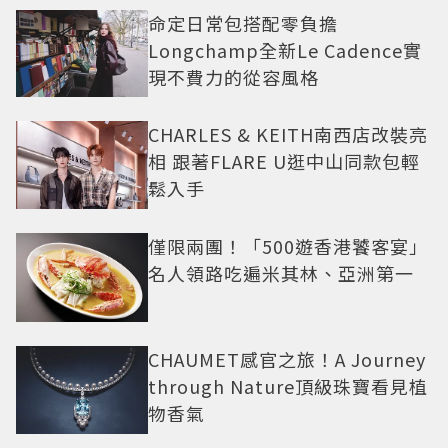
命定日常包搭配零負擔
Longchamp全新Le Cadence實
現不費力的從容風格
CHARLES & KEITH南西店改裝亮
相 跟著FLARE U逛中山同款包輕
鬆入手
僅限兩團！「500遊香港饕客宴」
名人領路吃遍米其林、亞洲第一
CHAUMET感官之旅！A Journey
through Nature頂級珠寶看見植
物香氣