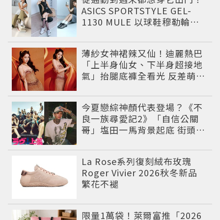
ASICS SPORTSTYLE GEL-
1130 MULE 以球鞋穆勒輪廓
圈粉，打造今夏最有自由態度
的復古運動穿搭 LOOK
薄紗女神裙辣又仙！迪麗熱巴
「上半身仙女、下半身超接地
氣」抬腿底褲全看光 反差萌穿
搭超圈粉
今夏戀綜神顏代表登場？《不
良一族尋愛記2》「自信公關
哥」塩田一馬背景起底 街頭辣
男翻身當老闆
La Rose系列復刻絨布玫瑰
Roger Vivier 2026秋冬新品
繁花不褪
限量1萬袋！萊爾富推「2026