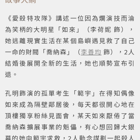
《愛殺特攻隊》講述一位因為爛演技而淪
為笑柄的大明星「如來」（李荷妮 飾），
她逃離現實生活在某個島嶼遇見救了自己
一命的財閥「喬納森」（
李善均
飾），2人
結婚後展開全新的生活，她也順勢宣布引
退。
孔明飾演的孤單考生「範宇」在得知偶像
如來成為隔壁鄰居後，每天都很開心地在
頂樓獨享粉絲見面會，某天如來厭倦了當
喬納森擴展事業的魁儡，有心想回歸大銀
幕的她向範宇求救，2人動念謀劃一起殺人