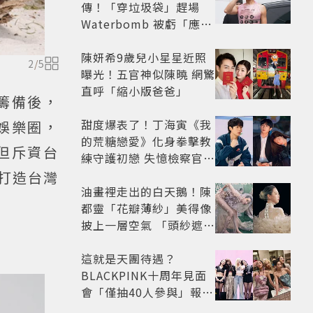
傳！「穿垃圾袋」趕場
Waterbomb 被虧「應該
改名JPG」
陳妍希9歲兒小星星近照
2
/
5
曝光！五官神似陳曉 網驚
直呼「縮小版爸爸」
籌備後，
甜度爆表了！丁海寅《我
娛樂圈，
的荒糖戀愛》化身拳擊教
但斥資台
練守護初戀 失憶檢察官×
假男友打造今夏必看小甜
將打造台灣
劇
油畫裡走出的白天鵝！陳
都靈「花瓣薄紗」美得像
披上一層空氣 「頭紗遮
面」玩出新花樣朦朧美感
太仙
這就是天團待遇？
BLACKPINK十周年見面
會「僅抽40人參與」報名
開始到截止僅9小時粉絲