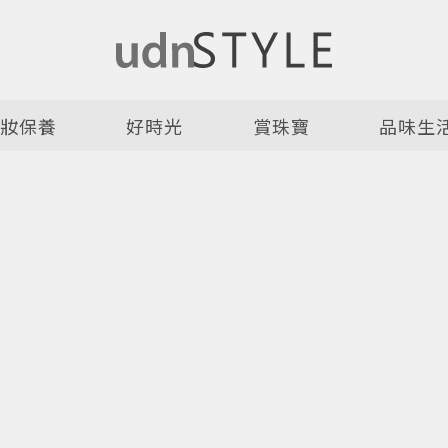
美妝保養
好時光
賞珠寶
品味生