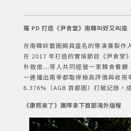
羅 PD 打造《尹食堂》南韓叫好又叫座
在南韓綜藝圈頗具盛名的導演兼製作人
在 2017 年打造的實境節目《尹
朴敘俊...等人共同經營一家韓食餐
一連播出兩季都取得極高評價與收視率，
6.376%（AGB 首都圈）打破記
《康熙來了》團隊拿下首部海外版權