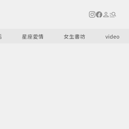
活
星座愛情
女生書坊
video