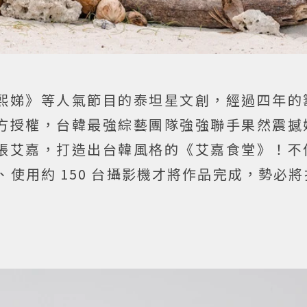
熙娣》等人氣節目的泰坦星文創，經過四年的
方授權，台韓最強綜藝團隊強強聯手果然震撼
張艾嘉，打造出台韓風格的《艾嘉食堂》！不
員、使用約 150 台攝影機才將作品完成，勢必