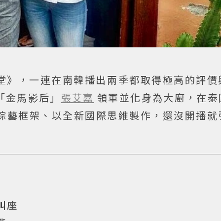
食堂》，一連在南韓播出兩季都取得極高的評價
「金馬影后」
張艾嘉
領軍並化身為大廚，在泰
綜藝框架、以全新國際思維製作，還沒開播就
叫座