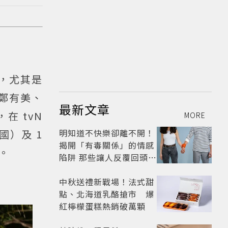
，尤其是
、鄭有美、
最新文章
在 tvN
MORE
國）及 1
明知道不快樂卻離不開！
揭開「有毒關係」的情感
。
陷阱 那些讓人反覆回頭的
「毒愛」為何比菸還難
戒？
中秋送禮新戰場！法式甜
點、北海道乳酪搶市 爆
紅檸檬蛋糕熱銷破萬顆