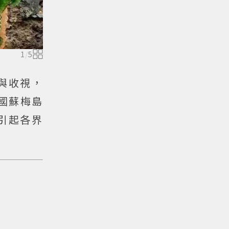
1
/
5
與收視，
國蘇梅島
引起各界