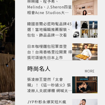
林映維、程予希、
Melinda、J.Sheron四星
相會Acne Studios大曬
北歐潮
韓國首爾必逛時髦品牌45
選！當地編輯推薦服裝、
包包、飾品品牌一次看
日本咖哩麵包冠軍首登
台！台南香格里拉開賣 得
獎可頌搶先日本上市
時尚名人
MORE
張凌赫王楚然「太會
親」！《這一秒過火》張
凌赫人夫感爆棚 網喊太有
氛圍
JYP朴軫永爆笑短片瘋