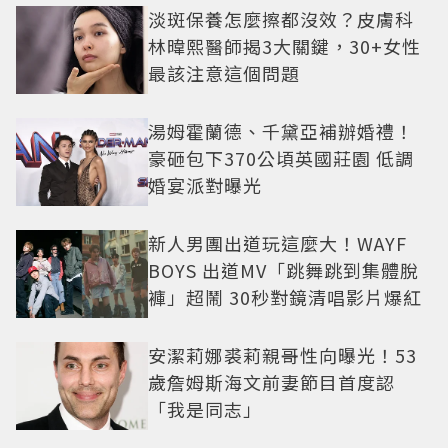
淡斑保養怎麼擦都沒效？皮膚科
林暐熙醫師揭3大關鍵，30+女性
最該注意這個問題
湯姆霍蘭德、千黛亞補辦婚禮！
豪砸包下370公頃英國莊園 低調
婚宴派對曝光
新人男團出道玩這麼大！WAYF
BOYS 出道MV「跳舞跳到集體脫
褲」超鬧 30秒對鏡清唱影片爆紅
安潔莉娜裘莉親哥性向曝光！53
歲詹姆斯海文前妻節目首度認
「我是同志」