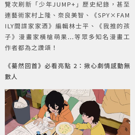
覽次刷新「少年JUMP+」歷史紀錄，甚至
連藝術家村上隆、奈良美智、《SPY×FAM
ILY間諜家家酒》編輯林士平、《我推的孩
子》漫畫家橫槍萌果...等眾多知名漫畫工
作者都為之讚頌！
《驀然回首》必看亮點 2：揪心劇情感動無
數人