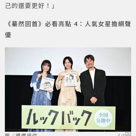
己的還要更好！」
《驀然回首》必看亮點 4：人氣女星擔綱聲
優
圖／儂儂提供
4
/
4