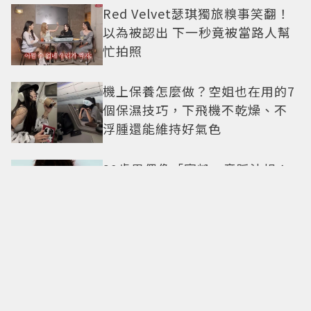
Red Velvet瑟琪獨旅糗事笑翻！
以為被認出 下一秒竟被當路人幫
忙拍照
機上保養怎麼做？空姐也在用的7
個保濕技巧，下飛機不乾燥、不
浮腫還能維持好氣色
29歲男偶像「寵粉」竟踩法規！
遭警方約談後現身籲粉絲守法
7-ELEVEN哈根達斯限時優惠再加
碼 迷你杯、雪糕、雪酥「買10送
13」