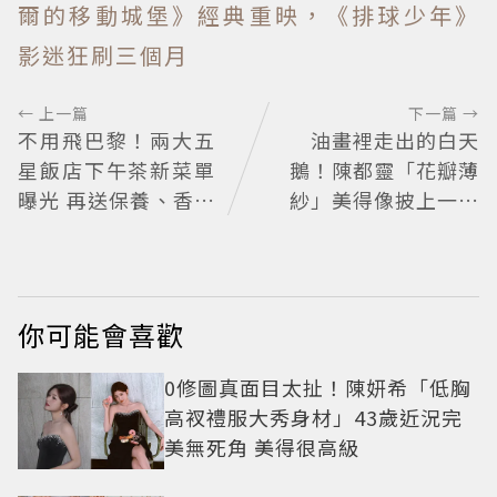
爾的移動城堡》經典重映，《排球少年》
影迷狂刷三個月
← 上一篇
下一篇 →
不用飛巴黎！兩大五
油畫裡走出的白天
星飯店下午茶新菜單
鵝！陳都靈「花瓣薄
曝光 再送保養、香氛
紗」美得像披上一層
好禮
空氣 「頭紗遮面」玩
出新花樣朦朧美感太
仙
你可能會喜歡
0修圖真面目太扯！陳妍希「低胸
高衩禮服大秀身材」43歲近況完
美無死角 美得很高級