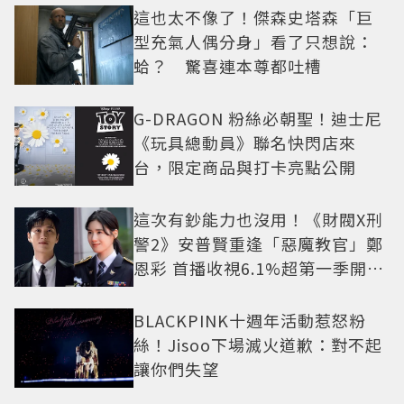
這也太不像了！傑森史塔森「巨
型充氣人偶分身」看了只想說：
蛤？ 驚喜連本尊都吐槽
G-DRAGON 粉絲必朝聖！迪士尼
《玩具總動員》聯名快閃店來
台，限定商品與打卡亮點公開
這次有鈔能力也沒用！《財閥X刑
警2》安普賢重逢「惡魔教官」鄭
恩彩 首播收視6.1%超第一季開紅
盤
BLACKPINK十週年活動惹怒粉
絲！Jisoo下場滅火道歉：對不起
讓你們失望