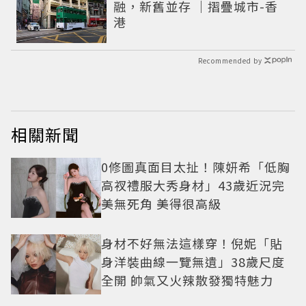
融，新舊並存 ｜摺疊城市-香
港
Recommended by
相關新聞
0修圖真面目太扯！陳妍希「低胸
高衩禮服大秀身材」43歲近況完
美無死角 美得很高級
身材不好無法這樣穿！倪妮「貼
身洋裝曲線一覽無遺」38歲尺度
全開 帥氣又火辣散發獨特魅力