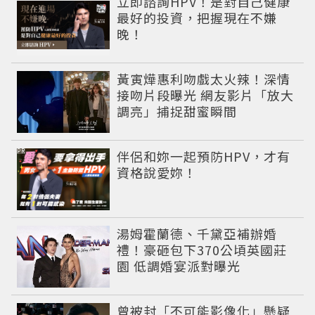
立即諮詢HPV！是對自己健康
最好的投資，把握現在不嫌
晚！
黃寅燁惠利吻戲太火辣！深情
接吻片段曝光 網友影片「放大
調亮」捕捉甜蜜瞬間
PR
伴侶和妳一起預防HPV，才有
資格說愛妳！
湯姆霍蘭德、千黛亞補辦婚
禮！豪砸包下370公頃英國莊
園 低調婚宴派對曝光
曾被封「不可能影像化」懸疑