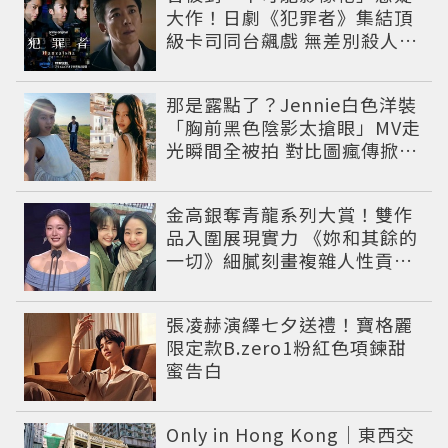
大作！日劇《犯罪者》集結頂
級卡司同台飆戲 無差別殺人案
捲出政商黑幕
那是露點了？Jennie白色洋裝
「胸前黑色陰影太搶眼」MV走
光瞬間全被拍 對比圖瘋傳掀論
戰
金高銀奪青龍系列大賞！雙作
品入圍展現實力 《妳和其餘的
一切》細膩刻畫複雜人性貢獻
大賞級演技
張凌赫演繹七夕送禮！寶格麗
限定款B.zero1粉紅色項鍊甜
蜜告白
Only in Hong Kong｜東西交