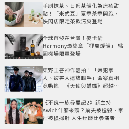
手刷抹茶、日系茶韻化為療癒甜
點！「米弎豆」夏季茶季開跑，
快閃店限定茶飲清爽登場
全球首發在台灣！麥卡倫
Harmony最終章「椰風煖韻」 桃
園機場限量登場
東野圭吾神作翻拍！「嫌犯家
人、被害人遺族聯手」命案真相
竟動搖 《天使與蝙蝠》超越懸
疑框架展開
《不良一族尋愛記2》新主持
Awich什麼來頭？前夫被槍殺、家
裡被槍掃射 人生經歷比參演者還
抓馬！