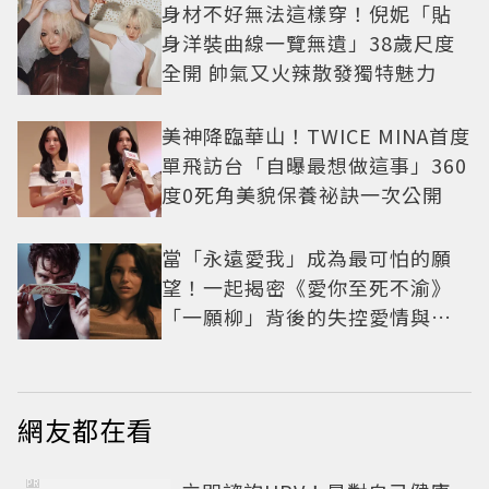
身材不好無法這樣穿！倪妮「貼
身洋裝曲線一覽無遺」38歲尺度
全開 帥氣又火辣散發獨特魅力
美神降臨華山！TWICE MINA首度
單飛訪台「自曝最想做這事」360
度0死角美貌保養祕訣一次公開
當「永遠愛我」成為最可怕的願
望！一起揭密《愛你至死不渝》
「一願柳」背後的失控愛情與爆
紅之路
網友都在看
PR