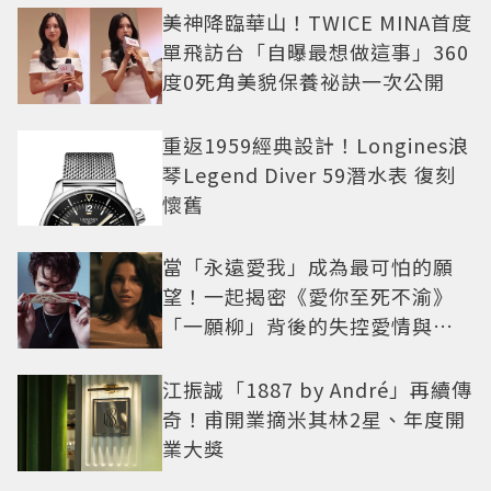
美神降臨華山！TWICE MINA首度
單飛訪台「自曝最想做這事」360
度0死角美貌保養祕訣一次公開
重返1959經典設計！Longines浪
琴Legend Diver 59潛水表 復刻
懷舊
當「永遠愛我」成為最可怕的願
望！一起揭密《愛你至死不渝》
「一願柳」背後的失控愛情與爆
紅之路
江振誠「1887 by André」再續傳
奇！甫開業摘米其林2星、年度開
業大獎