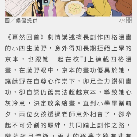
圖／儂儂提供
2
/
4
《驀然回首》劇情講述擅長創作四格漫畫
的小四生藤野，意外得知長期拒絕上學的
京本，也跟她一起在校刊上連載四格漫
畫，在藤野眼中，京本的畫功優異於她，
讓藤野在自尊心作祟下，卯足全力鑽研畫
功，卻自認仍舊無法超越京本，導致她心
灰冷意，決定放棄繪畫。直到小學畢業前
夕，兩位女孩透過老師意外相會了，卻牽
起不可分割的羈絆，共同踏上創作之路，
隨著歲月流逝，兩人的逐夢之路有悲有