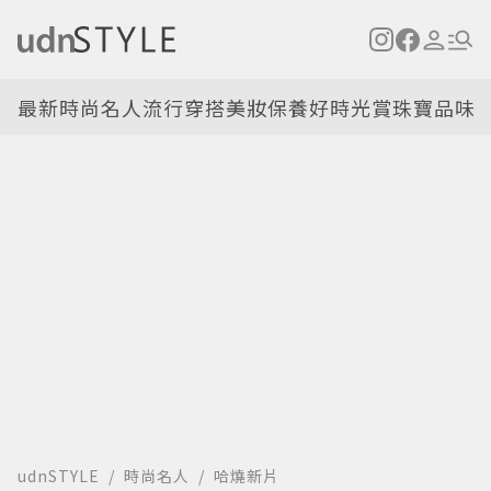
最新
時尚名人
流行穿搭
美妝保養
好時光
賞珠寶
品味
udnSTYLE
時尚名人
哈燒新片