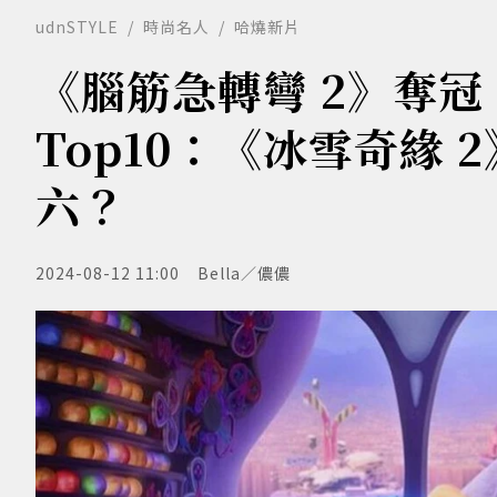
udnSTYLE
時尚名人
哈燒新片
《腦筋急轉彎 2》奪
Top10：《冰雪奇緣
六？
2024-08-12 11:00
Bella／儂儂