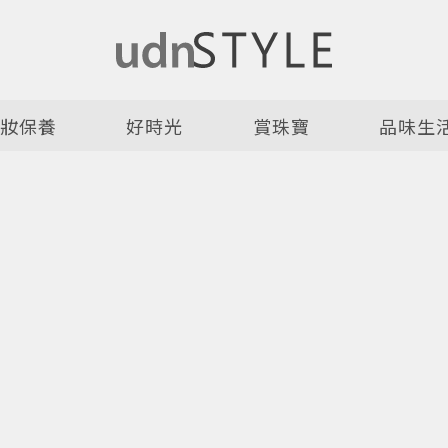
美妝保養
好時光
賞珠寶
品味生