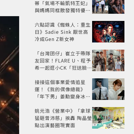
蒂「氣場不輸凱特王妃」
與媽媽同框散發獨特優雅
氣質 網友狂讚
六點認識《蜘蛛人：重生
日》Sadie Sink 厭世高
冷成Gen Z新女神
「台灣囝仔」崔立于帶隊
友回家！FLARE U、程予
希一起逛小CK「狂送臉頰
愛心、WINK」親曝中山
站私藏必逛名單
接接這個事業愛情追星
運！《我的偶像總裁》
「年下男」姜勳變身冰山
總裁 金慧峻追星成功還偶
遇愛情
姚元浩《營業中》「拿球
猛砸曾沛慈」挨轟 陶晶瑩
點出演藝圈現實面