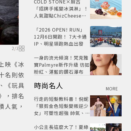
COLD STONE×麻古
「招牌手搖變冰淇淋」！
人氣甜點ChizCheese快
閃台北
「2026 OPEN! RUN」
12月6日開跑！ 7大卡通
IP、明星領跑熱血出發
2
/
3
一身的流光傾瀉！梵克雅
年上映《冰
寶Palmyre新作升級 彷如
粉紅、湛藍的鑽石瀑布
第十名則依
時尚名人
、《玩具
MORE
？》，排名
行走的短髮教科書！倪妮
積人氣，
「狠剪金色短髮變叛逆少
女」可塑性超強 帥氣、優
雅自由切換
小公主長這麼大了！夏綠