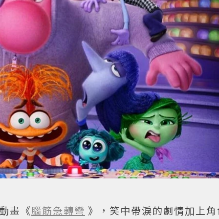
的動畫《
腦筋急轉彎
》，笑中帶淚的劇情加上角