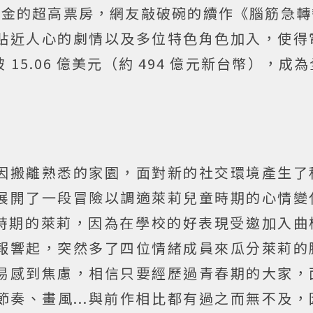
億美金的超高票房，網友敲破碗的續作《腦筋急轉
貼近人心的劇情以及多位特色角色加入，使得
5.06 億美元（約 494 億元新台幣），成
因搬離熟悉的家園，面對新的社交環境產生了
展開了一段冒險以調適萊莉兒童時期的心情變
女時期的萊莉，因為在學校的好表現受邀加入曲
報響起，突然多了四位情緒成員來瓜分萊莉的
易感到焦慮，相信只要經歷過青春期的大家，
奏、畫風...與前作相比都有過之而無不及，