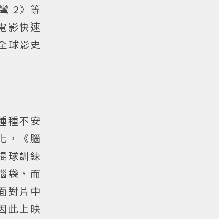
彎 2》等
電影快速
為全球影史
種種不安
化，《腦
棍球訓練
腦袋，而
面對片中
因此上映