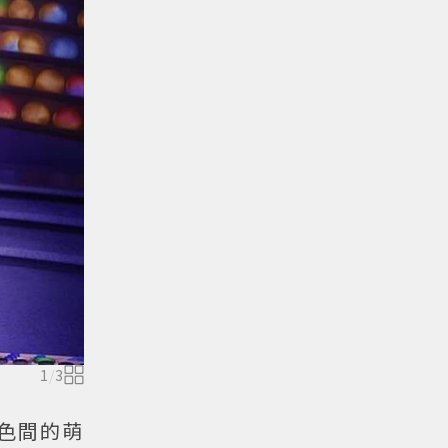
1
/
3
色間的萌