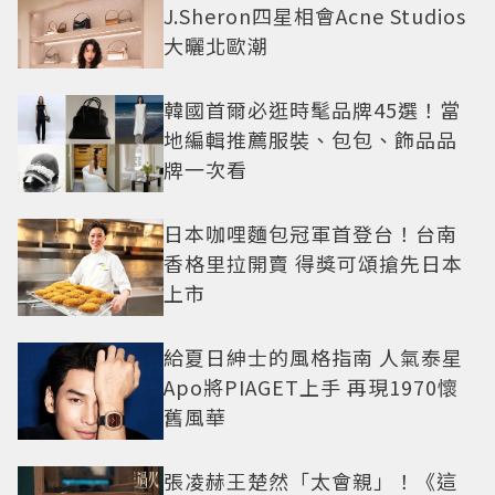
J.Sheron四星相會Acne Studios
大曬北歐潮
韓國首爾必逛時髦品牌45選！當
地編輯推薦服裝、包包、飾品品
牌一次看
日本咖哩麵包冠軍首登台！台南
香格里拉開賣 得獎可頌搶先日本
上市
給夏日紳士的風格指南 人氣泰星
Apo將PIAGET上手 再現1970懷
舊風華
張凌赫王楚然「太會親」！《這