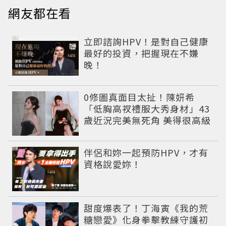
網友都在看
PR
立即諮詢HPV！是對自己健康
最好的投資，把握現在不嫌
晚！
0修圖真面目太扯！陳妍希
「低胸高衩禮服大秀身材」43
歲近況完美無死角 美得很高級
PR
伴侶和妳一起預防HPV，才有
資格說愛妳！
甜度爆表了！丁海寅《我的荒
糖戀愛》化身拳擊教練守護初