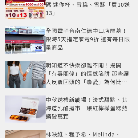
碼 迷你杯、雪糕、雪酥「買10送
13」
全國電子台南仁德中山店開幕！
限時5天指定家電9折 還有每日限
量商品
明知道不快樂卻離不開！揭開
「有毒關係」的情感陷阱 那些讓
人反覆回頭的「毒愛」為何比菸
還難戒？
中秋送禮新戰場！法式甜點、北
海道乳酪搶市 爆紅檸檬蛋糕熱
銷破萬顆
林映維、程予希、Melinda、