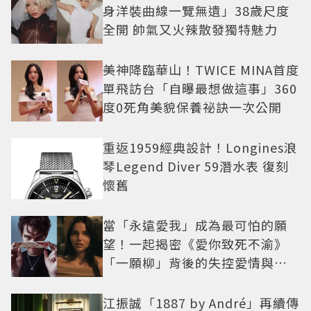
身洋裝曲線一覽無遺」38歲尺度
全開 帥氣又火辣散發獨特魅力
美神降臨華山！TWICE MINA首度
單飛訪台「自曝最想做這事」360
度0死角美貌保養祕訣一次公開
重返1959經典設計！Longines浪
琴Legend Diver 59潛水表 復刻
懷舊
當「永遠愛我」成為最可怕的願
望！一起揭密《愛你致死不渝》
「一願柳」背後的失控愛情與爆
紅之路
江振誠「1887 by André」再續傳