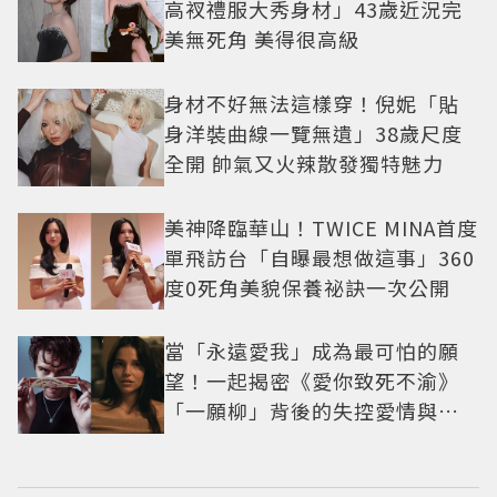
高衩禮服大秀身材」43歲近況完
美無死角 美得很高級
身材不好無法這樣穿！倪妮「貼
身洋裝曲線一覽無遺」38歲尺度
全開 帥氣又火辣散發獨特魅力
美神降臨華山！TWICE MINA首度
單飛訪台「自曝最想做這事」360
度0死角美貌保養祕訣一次公開
當「永遠愛我」成為最可怕的願
望！一起揭密《愛你致死不渝》
「一願柳」背後的失控愛情與爆
紅之路