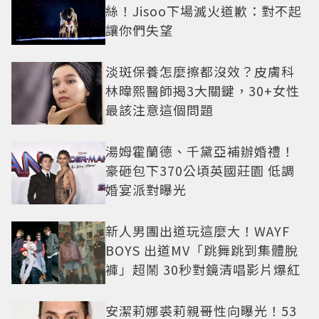
絲！Jisoo下場滅火道歉：對不起
讓你們失望
淡斑保養怎麼擦都沒效？皮膚科
林暐熙醫師揭3大關鍵，30+女性
最該注意這個問題
湯姆霍蘭德、千黛亞補辦婚禮！
豪砸包下370公頃英國莊園 低調
婚宴派對曝光
新人男團出道玩這麼大！WAYF
BOYS 出道MV「跳舞跳到集體脫
褲」超鬧 30秒對鏡清唱影片爆紅
安潔莉娜裘莉親哥性向曝光！53