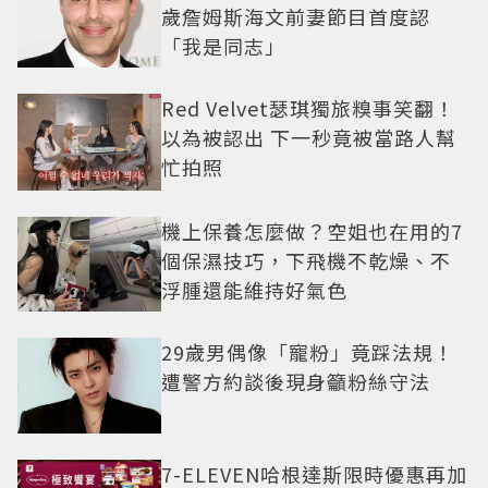
歲詹姆斯海文前妻節目首度認
「我是同志」
Red Velvet瑟琪獨旅糗事笑翻！
以為被認出 下一秒竟被當路人幫
忙拍照
機上保養怎麼做？空姐也在用的7
個保濕技巧，下飛機不乾燥、不
浮腫還能維持好氣色
29歲男偶像「寵粉」竟踩法規！
遭警方約談後現身籲粉絲守法
7-ELEVEN哈根達斯限時優惠再加