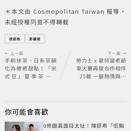
＊本文由 Cosmopolitan Taiwan 報導，
未經授權同意不得轉載
魏嘏雋
鄭麗媛
← 上一篇
下一篇 →
手刷抹茶、日系茶韻
勞力士 x 蒙特雷老爺
化為療癒甜點！「米
車大賽再度合作相伴
弎豆」夏季茶季開
25載 一展熱情與夢
跑，快閃店限定茶飲
想的本質
清爽登場
你可能會喜歡
0修圖真面目太扯！陳妍希「低胸