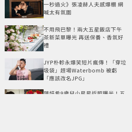
一秒過火》張凌赫人夫感爆棚 網
喊太有氛圍
不用飛巴黎！兩大五星飯店下午
茶新菜單曝光 再送保養、香氛好
禮
JYP朴軫永爆笑短片瘋傳！「穿垃
圾袋」趕場Waterbomb 被虧
「應該改名JPG」
陳妍希9歲兒小星星近照曝光！五
官神似陳曉 網驚直呼「縮小版爸
爸」
法籍三星名廚Paul Pairet揮軍台