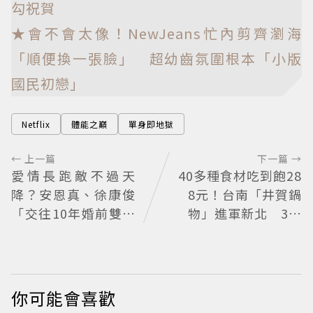
勾祝賀
★會不會太像！NewJeans忙內剪齊瀏海
「順便換一張臉」 超幼齒氛圍根本「小版
國民初戀」
Netflix
體能之巔
單身即地獄
← 上一篇
下一篇 →
愛情長跑敵不過天
40多種食材吃到飽28
降？安恩真、徐康俊
8元！台南「井賀鍋
「交往10年婚前雙出
物」進軍新北 3人
軌」四角戀失控挑戰
同行送肉盤
愛情底線
你可能會喜歡