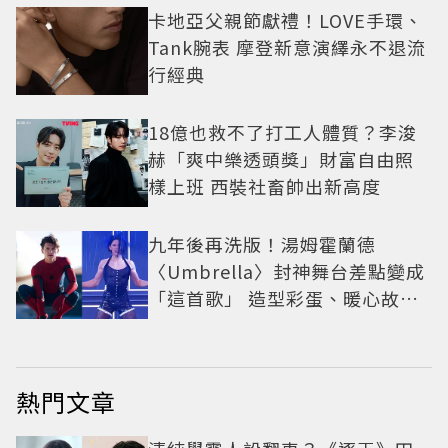
卡地亞父親節獻禮！LOVE手環、
Tank腕表 摩登新意演繹永不退流
行經典
18億也救不了打工人體質？李浚
赫「爽中樂透頭獎」財富自由照
樣上班 西裝社畜帥出新高度
九年後再洗版！湯姆霍蘭德
〈Umbrella〉封神舞台差點變成
「這首歌」 造型彩蛋、暖心故事
一次公開
熱門文章