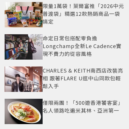
限量1萬袋！萊爾富推「2026中元
普渡袋」精選12款熱銷商品一袋
搞定
命定日常包搭配零負擔
Longchamp全新Le Cadence實
現不費力的從容風格
CHARLES & KEITH南西店改裝亮
相 跟著FLARE U逛中山同款包輕
鬆入手
僅限兩團！「500遊香港饕客宴」
名人領路吃遍米其林、亞洲第一