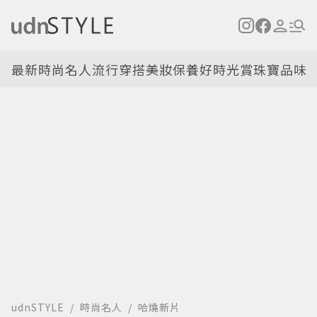
最新
時尚名人
流行穿搭
美妝保養
好時光
賞珠寶
品味
udnSTYLE
時尚名人
哈燒新片