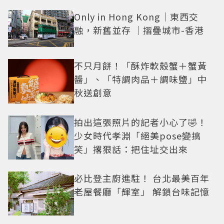
Only in Hong Kong｜東西交
融，新舊並存 ｜摺疊城市-香港
不只月餅！「酥炸軟殼蟹＋蟹黃
醬」、「特調肉品＋調味鹽」中
秋送創意
拍出這張照片的記者小心了🤣！
少女時代孝淵「絕美pose變搞
笑」撂狠話：把住址交出來
必比登主廚進駐！ 台北最美百年
老屋餐廳「輝室」 解鎖台味記憶