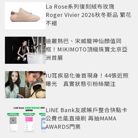
La Rose系列復刻絨布玫瑰
Roger Vivier 2026秋冬新品 繁花
不褪
迪麗熱巴、宋威龍神仙顏值同
框！MIKIMOTO頂級珠寶北京亞
洲首展
IU耳疾惡化後首現身！44張近照
曝光 真實狀態引粉絲關注
LINE Bank友感帳戶整合快點卡
公費也能直接刷 再抽MAMA
AWARDS門票