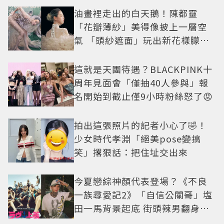
油畫裡走出的白天鵝！陳都靈
「花瓣薄紗」美得像披上一層空
氣 「頭紗遮面」玩出新花樣朦朧
美感太仙
這就是天團待遇？BLACKPINK十
周年見面會「僅抽40人參與」報
名開始到截止僅9小時粉絲怒了😡
拍出這張照片的記者小心了🤣！
少女時代孝淵「絕美pose變搞
笑」撂狠話：把住址交出來
今夏戀綜神顏代表登場？《不良
一族尋愛記2》「自信公關哥」塩
田一馬背景起底 街頭辣男翻身當
老闆