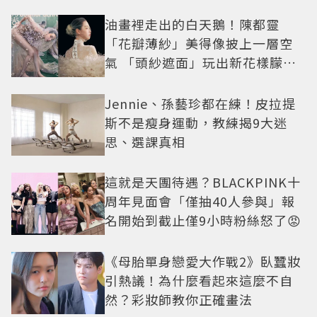
油畫裡走出的白天鵝！陳都靈
「花瓣薄紗」美得像披上一層空
氣 「頭紗遮面」玩出新花樣朦朧
美感太仙
Jennie、孫藝珍都在練！皮拉提
斯不是瘦身運動，教練揭9大迷
思、選課真相
這就是天團待遇？BLACKPINK十
周年見面會「僅抽40人參與」報
名開始到截止僅9小時粉絲怒了😡
《母胎單身戀愛大作戰2》臥蠶妝
引熱議！為什麼看起來這麼不自
然？彩妝師教你正確畫法