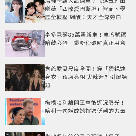
清純學霸人設翻車？《逐玉》田
曦薇「四敗愛因斯坦」智商、學
歷全輾壓 網酸：天才全靠旁白
李多慧砸85萬牽新車！車牌號碼
暗藏彩蛋 鐵粉秒破解真正用意
肯爺愛妻尺度全開！穿「透視連
身衣」夜店亮相 火辣造型引爆話
題
梅根哈利離開王室後近況曝光！
哈利一句話成她撐過低潮的力量