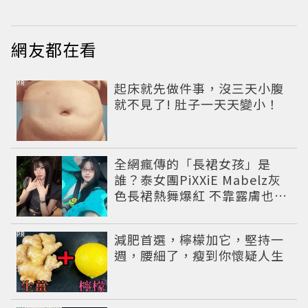
網友都在看
PR
起床就先做件事，沒三天小腹
就不見了! 肚子一天天變小！
全網瘋傳的「長裙女孩」是
誰？泰女團PiXXiE Mabelz灰
色長裙熱舞爆紅 不靠露膚也能
性感出圈
PR
減肥首選，檸檬加它，堅持一
週，腰細了，瘦到你懷疑人生