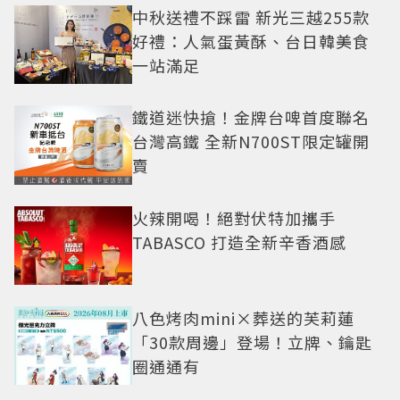
中秋送禮不踩雷 新光三越255款
好禮：人氣蛋黃酥、台日韓美食
一站滿足
鐵道迷快搶！金牌台啤首度聯名
台灣高鐵 全新N700ST限定罐開
賣
火辣開喝！絕對伏特加攜手
TABASCO 打造全新辛香酒感
八色烤肉mini×葬送的芙莉蓮
「30款周邊」登場！立牌、鑰匙
圈通通有