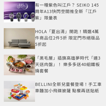
有一種紫色叫江戶？ SEIKO 145
周年A13快閃空間推全新「江戶
紫」限量表
HOLA「夏出清」開跑！精選4萬
件商品任2件5折 限定門市絕版品
5折起
「黑毛屋」插旗高雄夢時代「連3
天送肉盤」！ 樂多多送40組鐵板
燒套餐
BELLINI全新兒童餐登場！手工車
車麵加小飛碟披薩 點餐再送貼紙