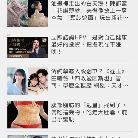
油畫裡走出的白天鵝！陳都靈
「花瓣薄紗」美得像披上一層
空氣 「頭紗遮面」玩出新花樣
朦朧美感太仙
PR
立即諮詢HPV！是對自己健康
最好的投資，把握現在不嫌
晚！
清純學霸人設翻車？《逐玉》
田曦薇「四敗愛因斯坦」智
商、學歷全輾壓 網酸：天才全
靠旁白
PR
腹部脂肪的「剋星」找到了，
常吃這幾物，吃走大肚囊，瘦
出小蠻腰