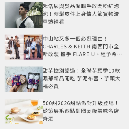
禾浩辰與吳品潔聯手放閃粉紅泡
泡！時髦皮件上身情人節買物清
單這裡看
中山站又多一個必逛理由！
CHARLES & KEITH 南西門市全
新改裝 攜手 FLARE U、程予希演
繹秋季時尚
甜芋控別錯過！全聯芋頭季10款
濃郁新品開吃 芋泥布蕾、芋頭大
福必買
500甜2026甜點派對升級登場！
從策展系西點到國宴級美味名店
齊聚