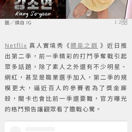
圖／擷自 IG
1
/
2
Netflix
真人實境秀《
體能之巔
》近日推
出第二季，前一季精彩的打鬥爭奪戰引起
眾多話題，除了素人之外還有不少明星、
網紅，甚至是職業選手加入，第二季的規
模更大，逼近百人的參賽者為了獎金廝
殺，關卡也會比前一季還要難，官方曝光
的格鬥預告讓觀眾看了膽戰心驚。