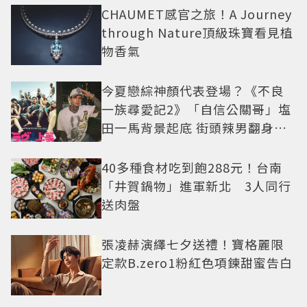
CHAUMET感官之旅！A Journey
through Nature頂級珠寶看見植
物香氣
今夏戀綜神顏代表登場？《不良
一族尋愛記2》「自信公關哥」塩
田一馬背景起底 街頭辣男翻身當
老闆
40多種食材吃到飽288元！台南
「井賀鍋物」進軍新北 3人同行
送肉盤
張凌赫演繹七夕送禮！寶格麗限
定款B.zero1粉紅色項鍊甜蜜告白