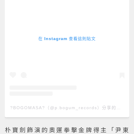
在 Instagram 查看這則貼文
️?BOGOMASA️?️（@p.bogum_records）分享的貼文
朴寶劍飾演的奧運拳擊金牌得主「尹東