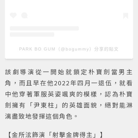
PARK BO GUM（@bogummy）分享的貼文
該劇導演從一開始就鎖定朴寶劍當男主
角，而且早在他2022年四月一退伍，就看
中他穿著軍服英姿颯爽的模樣，認為朴寶
劍擁有「尹東柱」的英雄面貌，絕對能淋
漓盡致地發揮這個角色。
【金所泫飾演「射擊金牌得主」】