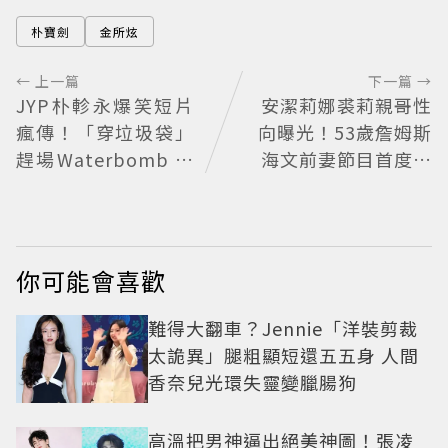
朴寶劍
金所炫
← 上一篇
下一篇 →
JYP朴軫永爆笑短片
安潔莉娜裘莉親哥性
瘋傳！「穿垃圾袋」
向曝光！53歲詹姆斯
趕場Waterbomb 被
海文前妻節目首度認
虧「應該改名JPG」
「我是同志」
你可能會喜歡
難得大翻車？Jennie「洋裝剪裁
太詭異」腿粗顯短還五五身 人間
香奈兒光環失靈變臘腸狗
高溫把男神逼出絕美神圖！張凌