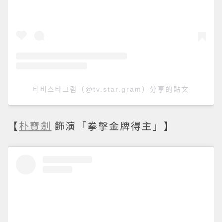
티비스타그램（@tv.star.gram）分享的貼文
【
朴寶劍
飾演「拳擊金牌得主」】