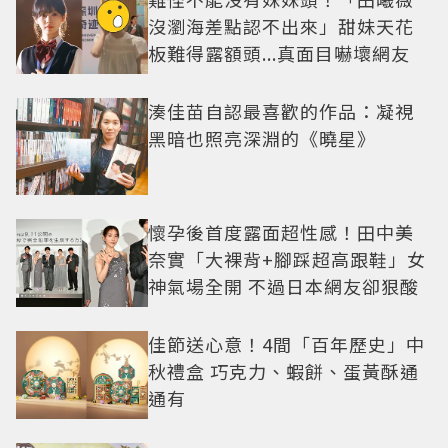
沒瀏海差點認不出來」甜妹天花
板難得露額頭...真面目嚇壞網友
湊佳苗自認最喜歡的作品：凝視
黑暗也照亮深淵的《曉星》
懷孕後首度露面超性感！田中美
奈實「大裸背+腳踩超高跟鞋」女
神氣場全開 不過日本網友卻狠酸
佳節送心意！4間「百年歷史」中
秋禮盒 巧克力、蝦餅、蛋黃酥通
通有