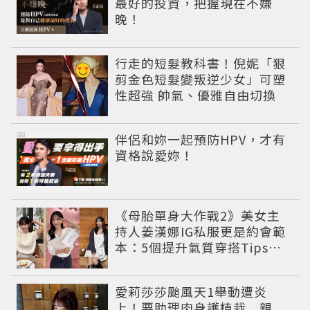
最好的投資，把握現在不嫌
晚！
行走的短髮教科書！倪妮「狠
剪金色短髮變叛逆少女」可塑
性超強 帥氣、優雅自由切換
PR
伴侶和妳一起預防HPV，才有
資格說愛妳！
《母胎單身大作戰2》美女主
持人姜漢娜IG私服更是約會範
本：5個提升氣質穿搭Tips公
開
愛莉莎莎颱風天1舉動遭炎
上！要助理肉身護植栽 親