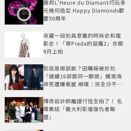
蕭邦L'Heure du Diamant巧玩多
元幾何造型 Happy Diamonds歡
慶50周年
收藏一段別具意義的時尚史和電
影史！「穿Prada的惡魔2」衣櫥
9月上拍
到底是哪部劇？田曦薇被抓包
「連續16部戲同一顆頭」鐵瀏海
焊死遭嫌看膩 網嘆：完全分不出
角色
傳奇設計師離譜行徑全拍了！ 名
導集結「義大利影壇復仇者聯
盟」