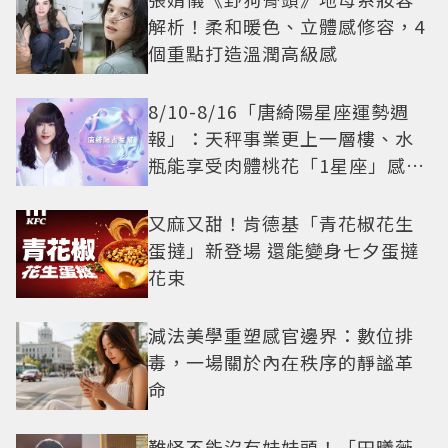
解析！柔和暖色、立體感修容，4
個重點打造溫潤高級感
8/10-8/16「唐綺陽星座運勢週
報」：天秤事業更上一層樓、水
瓶能享受肉體桃花「1星座」感情
防三角關係
又麻又甜！肯德基「青花椒花生
蛋撻」新登場 還能變身七夕蛋撻
花束
減法美學重塑感官邊界：數位排
毒，一場關於內在秩序的靜謐革
命
難怪不能沒有妹妹頭！「田曦薇