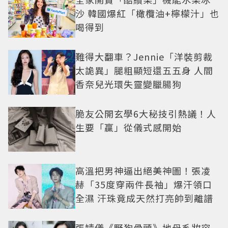
沙 韓國爆紅「橄欖油+檸檬汁」也
喝得到
難得大翻車？Jennie「洋裝剪裁
太詭異」腿粗顯短還五五身 人間
香奈兒光環失靈變臘腸狗
脆友公開玄學6大秘技引熱議！人
生要「贏」從儀式感開始
高溫把男神逼出絕美神圖！張凌
赫「35度穿兩件長袖」爆汗領口
全濕 汗珠竟成天然打亮帥到離譜
張婧儀《野狗骨頭》地母系妝容