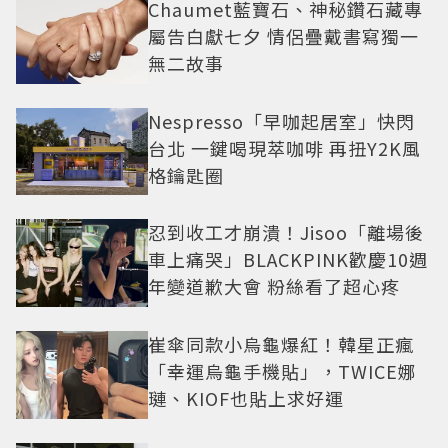
Chaumet藍寶石、神秘鑽石藏專
屬告白獻七夕 情侶疊戴書寫獨一
無二故事
Nespresso「早咖起居室」快閃
台北 一鍵喝現萃咖啡 再扭Y2K風
格鑰匙圈
忍到收工才崩潰！Jisoo「離場後
車上痛哭」BLACKPINK歡慶10週
年變道歉大會 粉絲看了超心疼
崔傘同款小烏龜爆紅！韓星正瘋
「幸運烏龜手機貼」，TWICE娜
璉、KIOF也貼上求好運