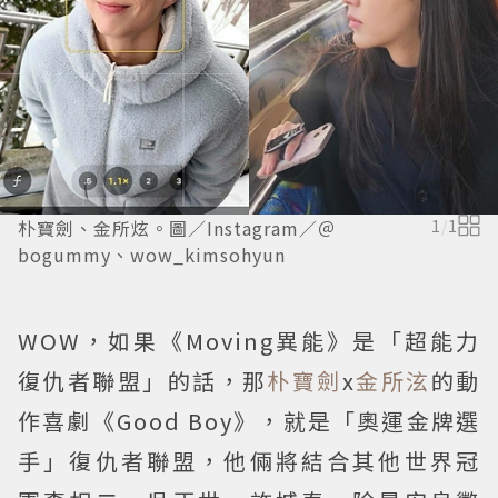
朴寶劍、金所炫。圖／Instagram／＠
1
/
1
bogummy、wow_kimsohyun
WOW，如果《Moving異能》是「超能力
復仇者聯盟」的話，那
朴寶劍
x
金所泫
的動
作喜劇《Good Boy》，就是「奧運金牌選
手」復仇者聯盟，他倆將結合其他世界冠