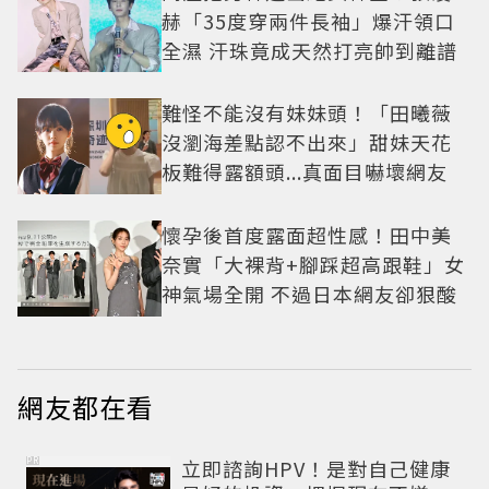
赫「35度穿兩件長袖」爆汗領口
全濕 汗珠竟成天然打亮帥到離譜
難怪不能沒有妹妹頭！「田曦薇
沒瀏海差點認不出來」甜妹天花
板難得露額頭...真面目嚇壞網友
懷孕後首度露面超性感！田中美
奈實「大裸背+腳踩超高跟鞋」女
神氣場全開 不過日本網友卻狠酸
網友都在看
PR
立即諮詢HPV！是對自己健康