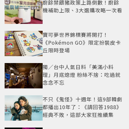
廚餘禁餵豬政策上路倒數！廚餘
機補助上限、3大選購攻略一次看
寶可夢世界錦標賽將開打！
《Pokémon GO》限定扮裝皮卡
丘限時登場
獨／台中人氣日料「美滿小料
理」月底熄燈 粉絲不捨：吃過就
念念不忘
不只《鬼怪》十週年！這9部韓劇
都播出10年了：《請回答1988》
經典不敗，這部大家狂推續集