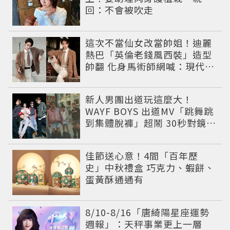
回：不會被吹走
這次不當仙女改當帥姐！迪麗
熱巴「英倫老錢風西裝」造型
帥翻 化身馬術師網喊：現代版
李長歌
新人男團出道玩這麼大！
WAYF BOYS 出道MV「跳舞跳
到集體脫褲」超鬧 30秒對鏡清
唱影片爆紅
佳節送心意！4間「百年歷
史」中秋禮盒 巧克力、蝦餅、
蛋黃酥通通有
8/10-8/16「唐綺陽星座運勢
週報」：天秤事業更上一層