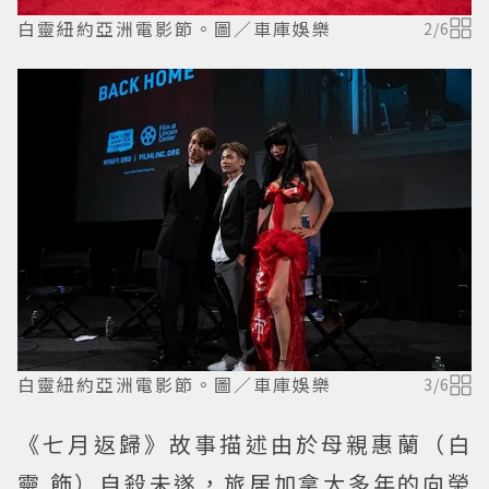
白靈紐約亞洲電影節。圖／車庫娛樂
2
/
6
白靈紐約亞洲電影節。圖／車庫娛樂
3
/
6
《七月返歸》故事描述由於母親惠蘭（白
靈 飾）自殺未遂，旅居加拿大多年的向榮