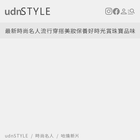
最新
時尚名人
流行穿搭
美妝保養
好時光
賞珠寶
品味
udnSTYLE
時尚名人
哈燒新片