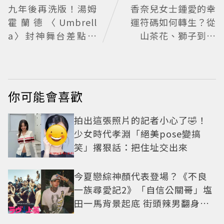
九年後再洗版！湯姆
香奈兒女士鍾愛的幸
霍蘭德〈Umbrell
運符碼如何轉生？從
a〉封神舞台差點變
山茶花、獅子到星
成「這首歌」 造型彩
辰，解開CHANEL頂
蛋、暖心故事一次公
級珠寶《Signs & Sy
開
mboles》的信仰美
學
你可能會喜歡
拍出這張照片的記者小心了🤣！
少女時代孝淵「絕美pose變搞
笑」撂狠話：把住址交出來
今夏戀綜神顏代表登場？《不良
一族尋愛記2》「自信公關哥」塩
田一馬背景起底 街頭辣男翻身當
老闆