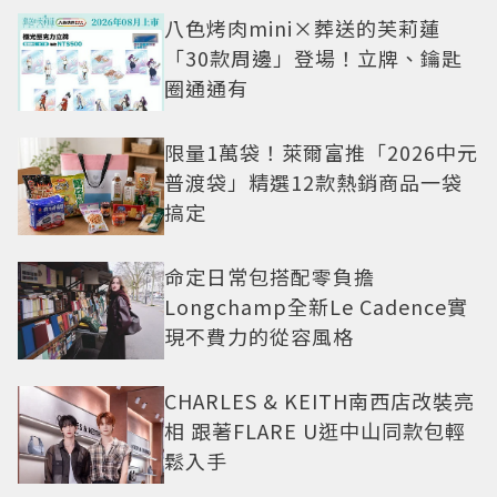
八色烤肉mini×葬送的芙莉蓮
「30款周邊」登場！立牌、鑰匙
圈通通有
限量1萬袋！萊爾富推「2026中元
普渡袋」精選12款熱銷商品一袋
搞定
命定日常包搭配零負擔
Longchamp全新Le Cadence實
現不費力的從容風格
CHARLES & KEITH南西店改裝亮
相 跟著FLARE U逛中山同款包輕
鬆入手