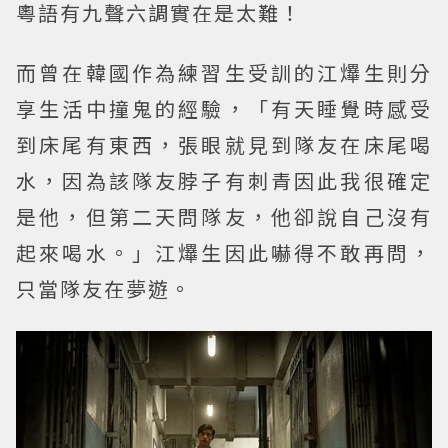
粵語有九聲六調實在是太難！
而曾在韓國作為練習生受訓的江𤒹生則分
享生活中撞鬼的經驗，「有天睡覺時感受
到床尾有東西，張眼就見到隊友在床尾喝
水，因為該隊友脖子有刺青因此我很確定
是他，但第二天問隊友，他卻說自己沒有
起來喝水。」江𤒹生因此嚇得不敢再問，
只當隊友在夢遊。