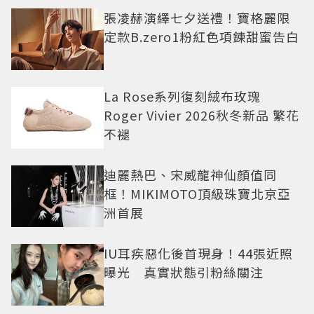
張凌赫演繹七夕送禮！寶格麗限
定款B.zero1粉紅色項鍊甜蜜告白
La Rose系列復刻絨布玫瑰
Roger Vivier 2026秋冬新品 繁花
不褪
迪麗熱巴、宋威龍神仙顏值同
框！MIKIMOTO頂級珠寶北京亞
洲首展
IU耳疾惡化後首現身！44張近照
曝光 真實狀態引粉絲關注