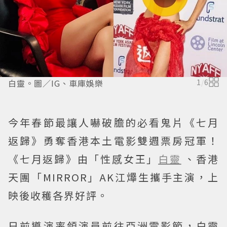
白靈。圖／IG、車庫娛樂
1
/
6
今年春節最讓人嚇破膽的必看鬼片《七月
返歸》勇奪香港本土電影雙週票房冠軍！
《七月返歸》由「性感女王」
白靈
、香港
天團「MIRROR」AK江𤒹生攜手主演，上
映後收穫各界好評。
日前導演率領演員前往亞洲電影節，白靈