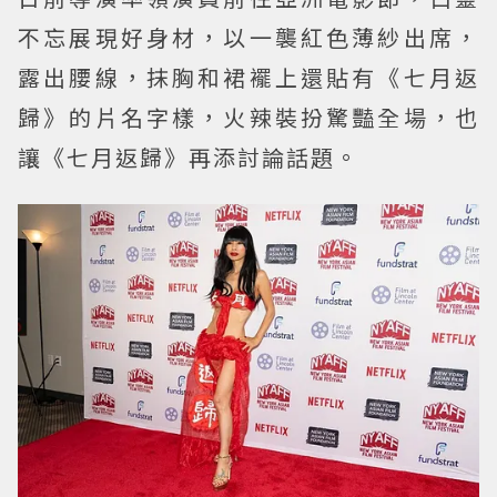
不忘展現好身材，以一襲紅色薄紗出席，
露出腰線，抹胸和裙襬上還貼有《七月返
歸》的片名字樣，火辣裝扮驚豔全場，也
讓《七月返歸》再添討論話題。