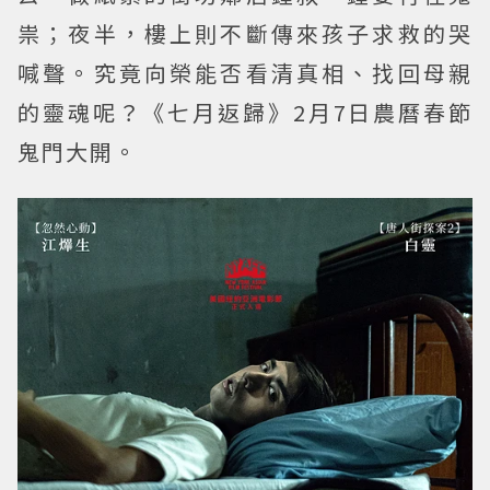
祟；夜半，樓上則不斷傳來孩子求救的哭
喊聲。究竟向榮能否看清真相、找回母親
的靈魂呢？《七月返歸》2月7日農曆春節
鬼門大開。