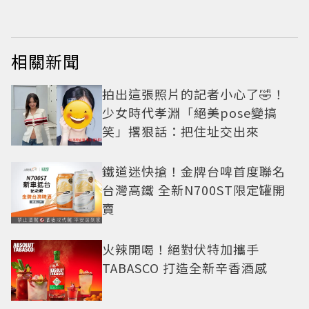
相關新聞
拍出這張照片的記者小心了🤣！
少女時代孝淵「絕美pose變搞
笑」撂狠話：把住址交出來
鐵道迷快搶！金牌台啤首度聯名
台灣高鐵 全新N700ST限定罐開
賣
火辣開喝！絕對伏特加攜手
TABASCO 打造全新辛香酒感