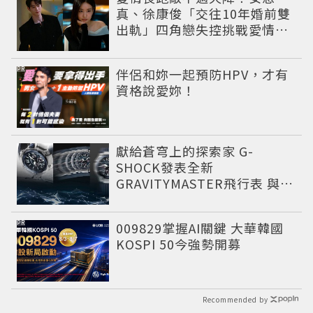
真、徐康俊「交往10年婚前雙
出軌」四角戀失控挑戰愛情底
線
PR
伴侶和妳一起預防HPV，才有
資格說愛妳！
獻給蒼穹上的探索家 G-
SHOCK發表全新
GRAVITYMASTER飛行表 與天
比高
PR
009829掌握AI關鍵 大華韓國
KOSPI 50今強勢開募
Recommended by