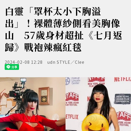
白靈「罩杯太小下胸溢
出」！裸體薄紗側看美胸像
山 57歲身材超扯《七月返
歸》戰袍辣瘋紅毯
2024-02-08 12:28
udn STYLE／Clee