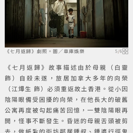
《七月返歸》劇照。圖／車庫娛樂
5
/
6
《七月返歸》故事描述由於母親（白靈
飾）自殺未遂，旅居加拿大多年的向榮
（江𤒹生 飾）必須重返故土香港。從小因
陰陽眼備受困擾的向榮，在他長大的破舊
公寓再度被勾起痛苦回憶，一雙陰陽眼再
開，怪事不斷發生。昏迷的母親舌頭被剪
去，做紙紮的街坊鄰居鍾叔、鍾婆行徑鬼