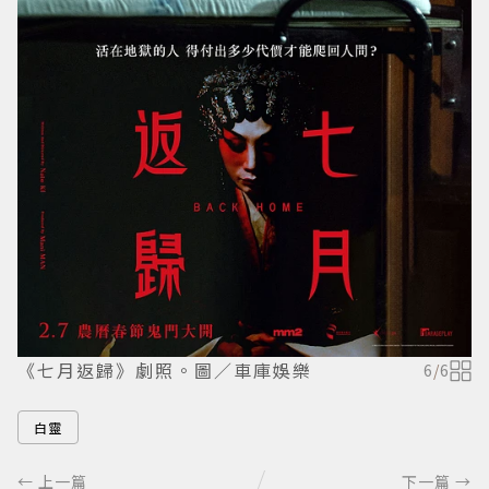
《七月返歸》劇照。圖／車庫娛樂
6
/
6
白靈
← 上一篇
下一篇 →