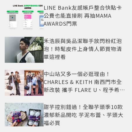
LINE Bank友感帳戶整合快點卡
公費也能直接刷 再抽MAMA
AWARDS門票
禾浩辰與吳品潔聯手放閃粉紅泡
泡！時髦皮件上身情人節買物清
單這裡看
中山站又多一個必逛理由！
CHARLES & KEITH 南西門市全
新改裝 攜手 FLARE U、程予希演
繹秋季時尚
甜芋控別錯過！全聯芋頭季10款
濃郁新品開吃 芋泥布蕾、芋頭大
福必買