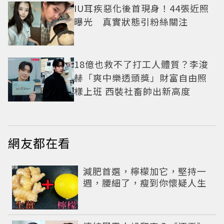
IU耳疾惡化後首現身！44張近照
曝光 真實狀態引粉絲關注
18億也救不了打工人體質？李浚
赫「爽中樂透頭獎」財富自由照
樣上班 西裝社畜帥出新高度
網友都在看
PR
減肥首選，檸檬加它，堅持一
週，腰細了，瘦到你懷疑人生