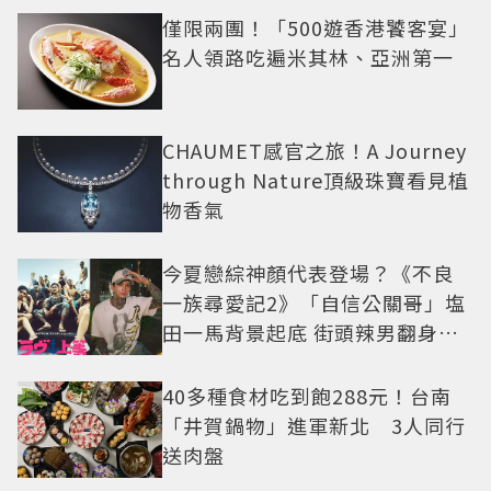
僅限兩團！「500遊香港饕客宴」
名人領路吃遍米其林、亞洲第一
CHAUMET感官之旅！A Journey
through Nature頂級珠寶看見植
物香氣
今夏戀綜神顏代表登場？《不良
一族尋愛記2》「自信公關哥」塩
田一馬背景起底 街頭辣男翻身當
老闆
40多種食材吃到飽288元！台南
「井賀鍋物」進軍新北 3人同行
送肉盤