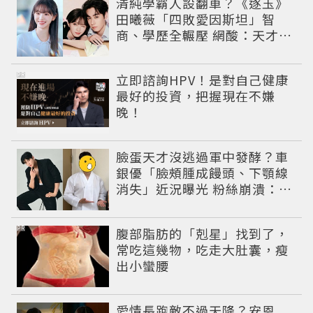
清純學霸人設翻車？《逐玉》
田曦薇「四敗愛因斯坦」智
商、學歷全輾壓 網酸：天才全
靠旁白
PR
立即諮詢HPV！是對自己健康
最好的投資，把握現在不嫌
晚！
臉蛋天才沒逃過軍中發酵？車
銀優「臉頰腫成饅頭、下顎線
消失」近況曝光 粉絲崩潰：空
氣有酵母😭
PR
腹部脂肪的「剋星」找到了，
常吃這幾物，吃走大肚囊，瘦
出小蠻腰
愛情長跑敵不過天降？安恩