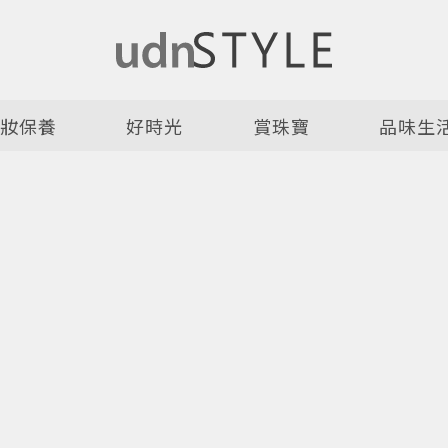
美妝保養
好時光
賞珠寶
品味生