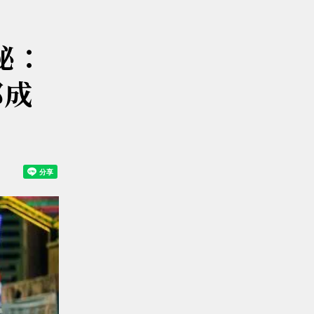
秘：
都成