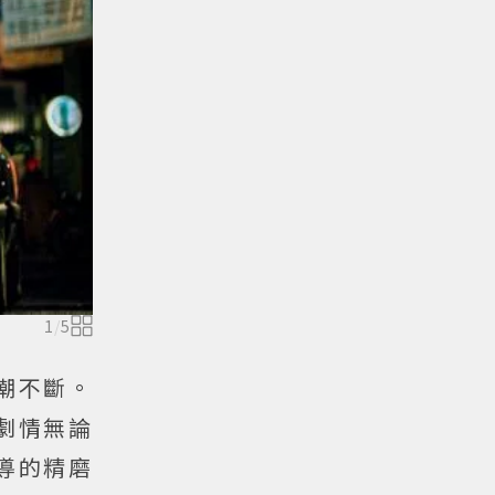
1
/
5
潮不斷。
劇情無論
導的精磨