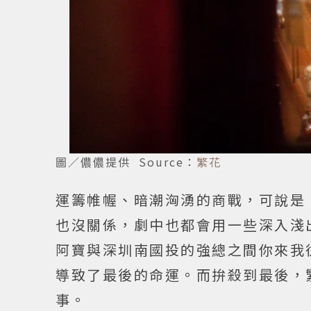
圖／儂儂提供 Source：
繁花
運籌帷幄、暗潮洶湧的商戰，可說是
也沒關係，劇中也都會用一些深入淺
阿寶與深圳南國投的強總之間你來我
導致了最後的命運。而拚殺到最後，
事。