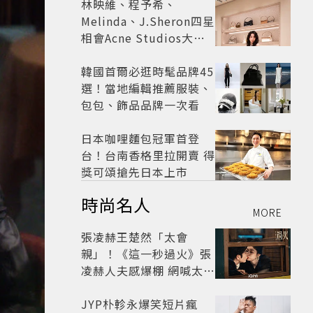
林映維、程予希、
Melinda、J.Sheron四星
相會Acne Studios大曬
北歐潮
韓國首爾必逛時髦品牌45
選！當地編輯推薦服裝、
包包、飾品品牌一次看
日本咖哩麵包冠軍首登
台！台南香格里拉開賣 得
獎可頌搶先日本上市
時尚名人
MORE
張凌赫王楚然「太會
親」！《這一秒過火》張
凌赫人夫感爆棚 網喊太有
氛圍
JYP朴軫永爆笑短片瘋