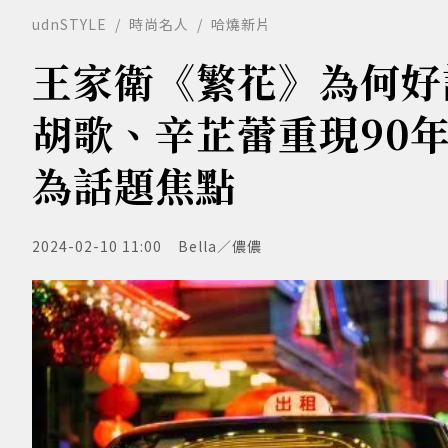
udnSTYLE
時尚名人
哈燒新片
王家衛《繁花》為何好
胡歌、辛芷蕾重現90
為話題焦點
2024-02-10 11:00
Bella／儂儂