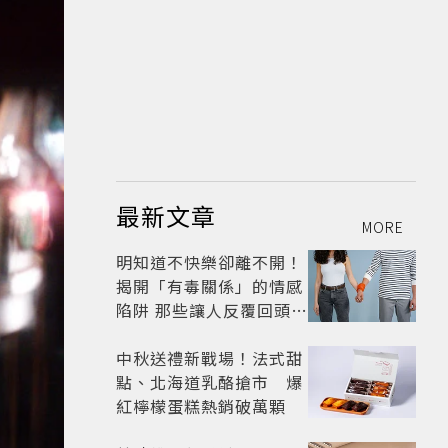
最新文章
MORE
明知道不快樂卻離不開！
揭開「有毒關係」的情感
陷阱 那些讓人反覆回頭的
「毒愛」為何比菸還難
戒？
中秋送禮新戰場！法式甜
點、北海道乳酪搶市 爆
紅檸檬蛋糕熱銷破萬顆