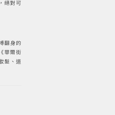
，絕對可
搏翻身的
《華爾街
妝髮、道