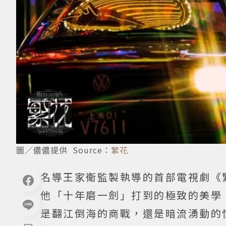
圖／儂儂提供 Source：
繁花
名導王家衛監製執導的首部電視劇《
他「十年磨一劍」打到的極致的美學
是翻江倒海的商戰，還是暗流湧動的