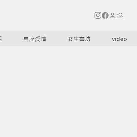
活
星座愛情
女生書坊
video