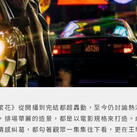
繁花》從開播到完結都超轟動，至今仍討論熱
，排場華麗的造景，都是以電影規格來打造。
情感糾葛，都勾著觀眾一集集往下看，更在王