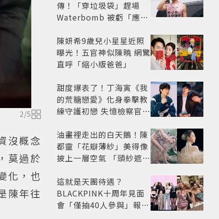
傳！「穿垃圾袋」趕場
Waterbomb 被虧「應該
改名JPG」
陳妍希9歲兒小星星近照
曝光！五官神似陳曉 網驚
直呼「縮小版爸爸」
甜度爆表了！丁海寅《我
的荒糖戀愛》化身拳擊教
練守護初戀 失憶檢察官×
2
/
5
假男友打造今夏必看小甜
劇
油畫裡走出的白天鵝！陳
資沒概念
都靈「花瓣薄紗」美得像
，莫過於
披上一層空氣 「頭紗遮
面」玩出新花樣朦朧美感
變化，也
太仙
這就是天團待遇？
是陳年往
BLACKPINK十周年見面
會「僅抽40人參與」報名
開始到截止僅9小時粉絲