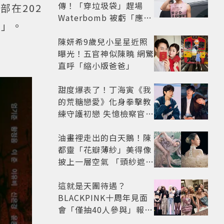
傳！「穿垃圾袋」趕場
部在202
Waterbomb 被虧「應該
名」。
改名JPG」
陳妍希9歲兒小星星近照
曝光！五官神似陳曉 網驚
直呼「縮小版爸爸」
甜度爆表了！丁海寅《我
的荒糖戀愛》化身拳擊教
練守護初戀 失憶檢察官×
假男友打造今夏必看小甜
劇
油畫裡走出的白天鵝！陳
都靈「花瓣薄紗」美得像
披上一層空氣 「頭紗遮
面」玩出新花樣朦朧美感
太仙
這就是天團待遇？
BLACKPINK十周年見面
會「僅抽40人參與」報名
開始到截止僅9小時粉絲