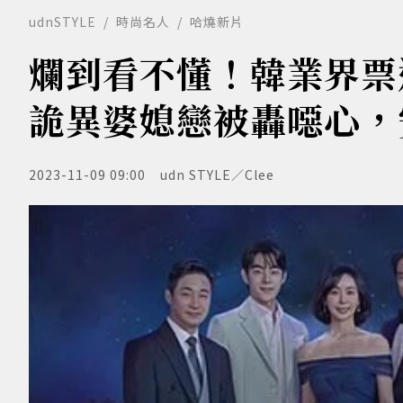
udnSTYLE
時尚名人
哈燒新片
爛到看不懂！韓業界票
詭異婆媳戀被轟噁心，
2023-11-09 09:00
udn STYLE／Clee