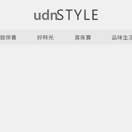
美妝保養
好時光
賞珠寶
品味生