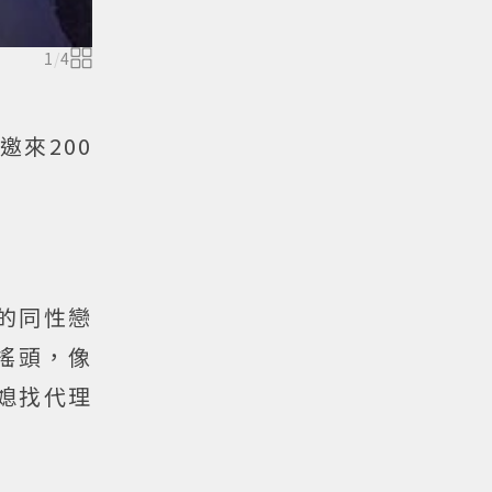
1
/
4
邀來200
的同性戀
搖頭，像
媳找代理