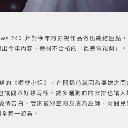
ews 24》針對今年的影視作品做出總結盤點，
選出今年內容、題材不合格的「最差電視劇」。
朝鮮的《榴槤小姐》，在開播前就因為婆媳之間
也讓觀眾好惡兩極，諸多灑狗血的安排也讓人
的愛情告白、管家被邪靈附身成為巫師、財閥兒
間全家一起看。