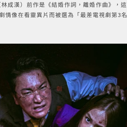
e（林成漢）前作是《結婚作詞，離婚作曲》，這
劇情像在看靈異片而被選為「最差電視劇第3