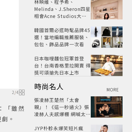
林映維、程予希、
Melinda、J.Sheron四星
相會Acne Studios大曬
北歐潮
韓國首爾必逛時髦品牌45
選！當地編輯推薦服裝、
包包、飾品品牌一次看
日本咖哩麵包冠軍首登
台！台南香格里拉開賣 得
獎可頌搶先日本上市
時尚名人
MORE
2
/
4
張凌赫王楚然「太會
親」！《這一秒過火》張
：「雖然
凌赫人夫感爆棚 網喊太有
視劇。
氛圍
JYP朴軫永爆笑短片瘋