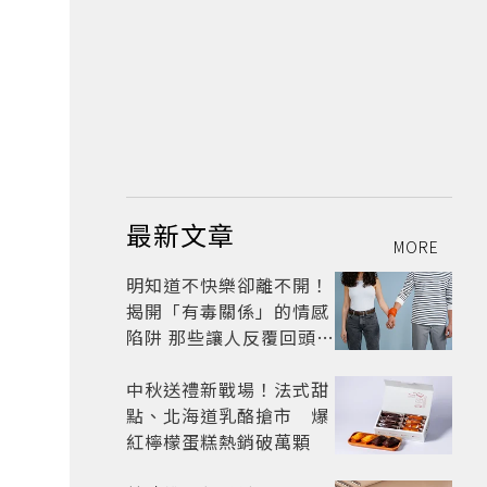
最新文章
MORE
明知道不快樂卻離不開！
揭開「有毒關係」的情感
陷阱 那些讓人反覆回頭的
「毒愛」為何比菸還難
戒？
中秋送禮新戰場！法式甜
點、北海道乳酪搶市 爆
紅檸檬蛋糕熱銷破萬顆