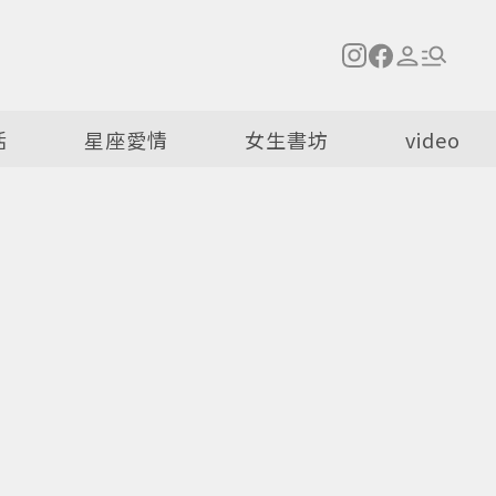
活
星座愛情
女生書坊
video