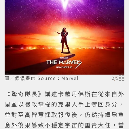
圖／儂儂提供 Source：Marvel
2
/
5
《驚奇隊長》講述卡蘿丹佛斯在從來自外
星並以暴政掌權的克里人手上奪回身分，
並對至高智慧採取報復後，仍然持續肩負
意外後果導致不穩定宇宙的重責大任，當