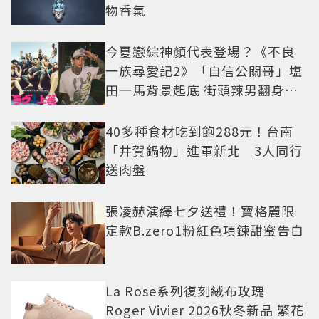
物香氣
今夏戀綜神顏代表登場？《不良
一族尋愛記2》「自信公關哥」塩
田一馬背景起底 街頭辣男翻身當
老闆
40多種食材吃到飽288元！台南
「井賀鍋物」進軍新北 3人同行
送肉盤
張凌赫演繹七夕送禮！寶格麗限
定款B.zero1粉紅色項鍊甜蜜告白
La Rose系列復刻絨布玫瑰
Roger Vivier 2026秋冬新品 繁花