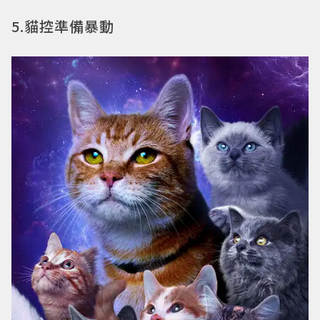
5.貓控準備暴動