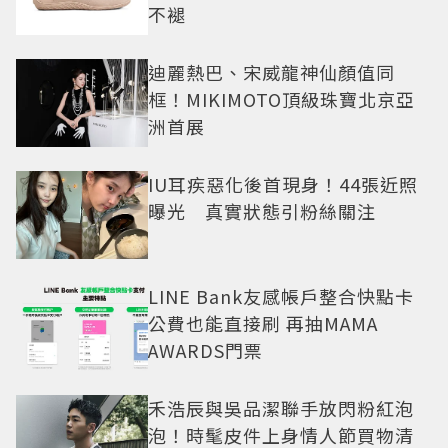
不褪
迪麗熱巴、宋威龍神仙顏值同
框！MIKIMOTO頂級珠寶北京亞
洲首展
IU耳疾惡化後首現身！44張近照
曝光 真實狀態引粉絲關注
LINE Bank友感帳戶整合快點卡
公費也能直接刷 再抽MAMA
AWARDS門票
禾浩辰與吳品潔聯手放閃粉紅泡
泡！時髦皮件上身情人節買物清