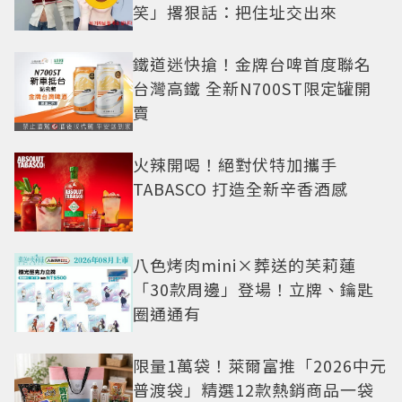
笑」撂狠話：把住址交出來
鐵道迷快搶！金牌台啤首度聯名
台灣高鐵 全新N700ST限定罐開
賣
火辣開喝！絕對伏特加攜手
TABASCO 打造全新辛香酒感
八色烤肉mini×葬送的芙莉蓮
「30款周邊」登場！立牌、鑰匙
圈通通有
限量1萬袋！萊爾富推「2026中元
普渡袋」精選12款熱銷商品一袋