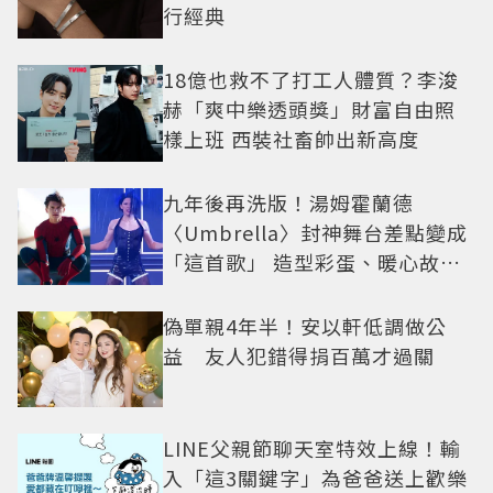
行經典
18億也救不了打工人體質？李浚
赫「爽中樂透頭獎」財富自由照
樣上班 西裝社畜帥出新高度
九年後再洗版！湯姆霍蘭德
〈Umbrella〉封神舞台差點變成
「這首歌」 造型彩蛋、暖心故事
一次公開
偽單親4年半！安以軒低調做公
益 友人犯錯得捐百萬才過關
LINE父親節聊天室特效上線！輸
入「這3關鍵字」為爸爸送上歡樂