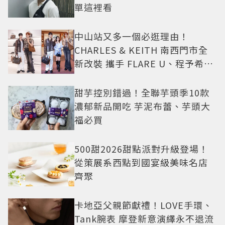
單這裡看
中山站又多一個必逛理由！
CHARLES & KEITH 南西門市全
新改裝 攜手 FLARE U、程予希演
繹秋季時尚
甜芋控別錯過！全聯芋頭季10款
濃郁新品開吃 芋泥布蕾、芋頭大
福必買
500甜2026甜點派對升級登場！
從策展系西點到國宴級美味名店
齊聚
卡地亞父親節獻禮！LOVE手環、
Tank腕表 摩登新意演繹永不退流