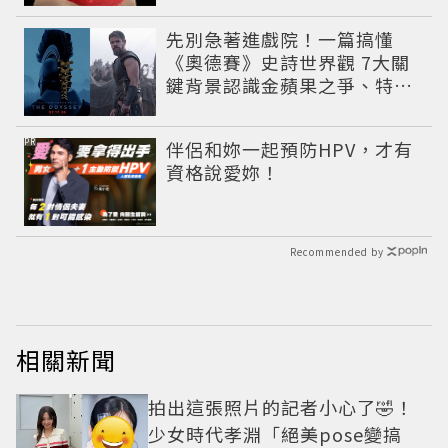
先別急著進戲院！一篇搞懂
《奧德賽》史詩世界觀 7大關
鍵背景認識金蘋果之爭、特洛
伊戰爭與英雄悲劇
PR
伴侶和妳一起預防HPV，才有
資格說愛妳！
Recommended by
相關新聞
拍出這張照片的記者小心了🤣！
少女時代孝淵「絕美pose變搞