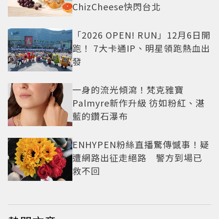
ChizCheese快閃台北
「2026 OPEN! RUN」12月6日開
跑！ 7大卡通IP、明星領跑熱血出
發
一身的流光傾瀉！梵克雅寶
Palmyre新作升級 彷如粉紅、湛
藍的鑽石瀑布
ENHYPEN粉絲直播驚傳憾事！疑
遭網路出征走絕路 警方到場已
救不回