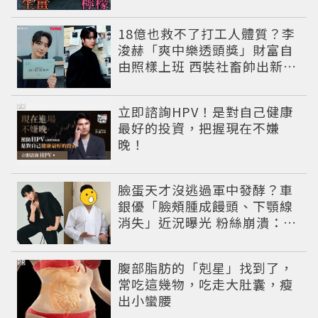
18億也救不了打工人體質？李
浚赫「爽中樂透頭獎」財富自
由照樣上班 西裝社畜帥出新高
度
PR
立即諮詢HPV！是對自己健康
最好的投資，把握現在不嫌
晚！
臉蛋天才沒逃過軍中發酵？車
銀優「臉頰腫成饅頭、下顎線
消失」近況曝光 粉絲崩潰：空
氣有酵母😭
PR
腹部脂肪的「剋星」找到了，
常吃這幾物，吃走大肚囊，瘦
出小蠻腰