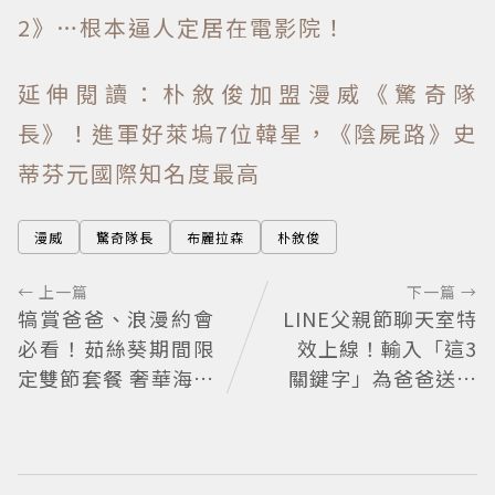
2》…根本逼人定居在電影院！
延伸閱讀：朴敘俊加盟漫威《驚奇隊
長》！進軍好萊塢7位韓星，《陰屍路》史
蒂芬元國際知名度最高
漫威
驚奇隊長
布麗拉森
朴敘俊
← 上一篇
下一篇 →
犒賞爸爸、浪漫約會
LINE父親節聊天室特
必看！茹絲葵期間限
效上線！輸入「這3
定雙節套餐 奢華海陸
關鍵字」為爸爸送上
饗宴開吃
歡樂祝福