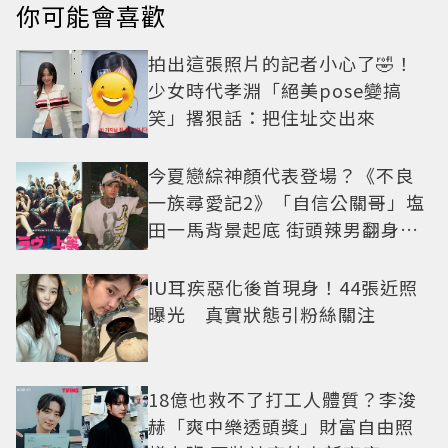
你可能會喜歡
拍出這張照片的記者小心了🤣！
少女時代孝淵「絕美pose變搞
笑」撂狠話：把住址交出來
今夏戀綜神顏代表登場？《不良
一族尋愛記2》「自信公關哥」塩
田一馬背景起底 街頭辣男翻身當
老闆
IU耳疾惡化後首現身！44張近照
曝光 真實狀態引粉絲關注
18億也救不了打工人體質？李浚
赫「爽中樂透頭獎」財富自由照