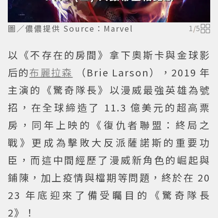
圖／儂儂提供 Source：Marvel
1
/
5
以《不存在的房間》拿下奧斯卡與金球影
后的
布麗拉森
（Brie Larson），2019 年
主演的《驚奇隊長》以漫威最強英雄為號
招，在全球締造了 11.3 億美元的超高票
房，同年上映的《復仇者聯盟：終局之
戰》更成為擊敗大反派薩諾斯的重要功
臣，而這中間經歷了漫威新角色的崛起與
鋪陳，加上疫情與檔期等問題，終於在 20
23 年底迎來了備受矚目的《驚奇隊長
2》！