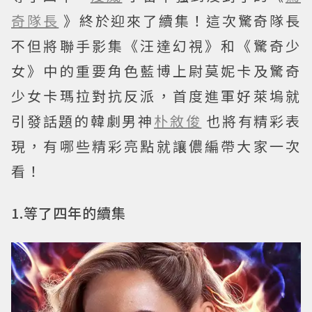
奇隊長
》終於迎來了續集！這次驚奇隊長
不但將聯手影集《汪達幻視》和《驚奇少
女》中的重要角色藍博上尉莫妮卡及驚奇
少女卡瑪拉對抗反派，首度進軍好萊塢就
引發話題的韓劇男神
朴敘俊
也將有精彩表
現，有哪些精彩亮點就讓儂編帶大家一次
看！
1.等了四年的續集