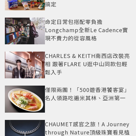
搞定
命定日常包搭配零負擔
Longchamp全新Le Cadence實
現不費力的從容風格
CHARLES & KEITH南西店改裝亮
相 跟著FLARE U逛中山同款包輕
鬆入手
僅限兩團！「500遊香港饕客宴」
名人領路吃遍米其林、亞洲第一
CHAUMET感官之旅！A Journey
through Nature頂級珠寶看見植