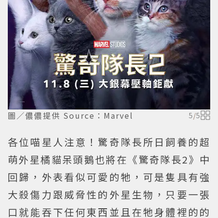
圖／儂儂提供 Source：Marvel
5
/
5
各位喵星人注意！驚奇隊長所日飼養的超
萌外星橘貓呆頭鵝也將在《驚奇隊長2》中
回歸，外表看似可愛的牠，可是隻具有強
大殺傷力跟威脅性的外星生物，只要一張
口就能吞下任何東西並且在牠身體裡的的