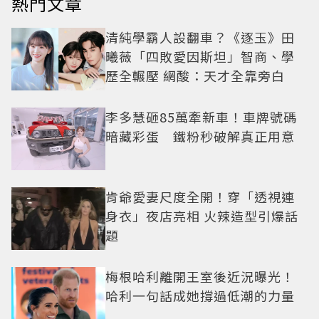
熱門文章
清純學霸人設翻車？《逐玉》田
曦薇「四敗愛因斯坦」智商、學
歷全輾壓 網酸：天才全靠旁白
李多慧砸85萬牽新車！車牌號碼
暗藏彩蛋 鐵粉秒破解真正用意
肯爺愛妻尺度全開！穿「透視連
身衣」夜店亮相 火辣造型引爆話
題
梅根哈利離開王室後近況曝光！
哈利一句話成她撐過低潮的力量