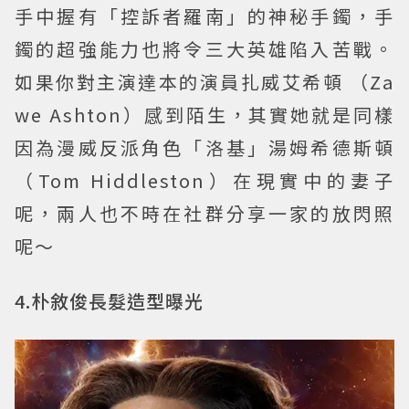
手中握有「控訴者羅南」的神秘手鐲，手
鐲的超強能力也將令三大英雄陷入苦戰。
如果你對主演達本的演員扎威艾希頓 （Za
we Ashton）感到陌生，其實她就是同樣
因為漫威反派角色「洛基」湯姆希德斯頓
（Tom Hiddleston）在現實中的妻子
呢，兩人也不時在社群分享一家的放閃照
呢～
4.朴敘俊長髮造型曝光