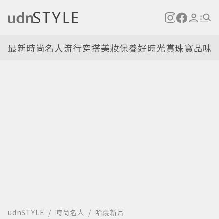
最新
時尚名人
流行穿搭
美妝保養
好時光
賞珠寶
品味
udnSTYLE
時尚名人
哈燒新片