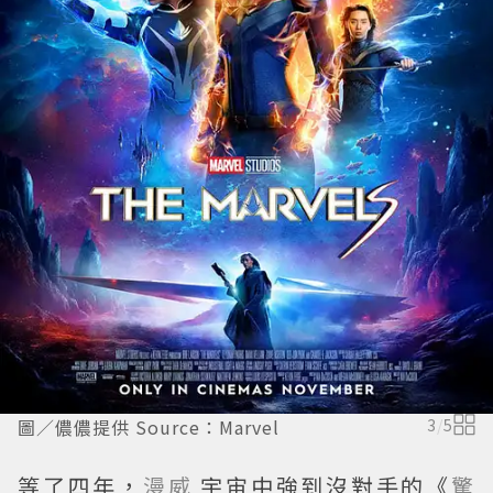
圖／儂儂提供 Source：Marvel
3
/
5
等了四年，
漫威
宇宙中強到沒對手的《
驚