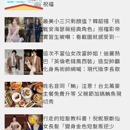
祝福
最美小三只剩顏值？韓韶禧「挑
戰安海瑟薇經典角色」搭檔影帝
實習生被嘲：看截圖就感受到演
技
這次不當仙女改當帥姐！迪麗熱
巴「英倫老錢風西裝」造型帥翻
化身馬術師網喊：現代版李長歌
姓名音同「鮪」注意！台北萬豪
主餐免費升等 父親節加碼鮪魚現
切秀
行走的短髮教科書！倪妮狠斷仙
女長髮「變身金色短髮叛逆少