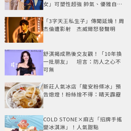
女」可塑性超強 帥氣、優雅自由
切換
「3字天王私生子」傳聞延燒！周
杰倫遭影射 杰威爾怒發聲明
舒淇揭成熟後交友觀！「10年換
一批朋友」 坦言：防人之心不
可無
新莊人氣冰店「龍安粉條冰」預
告熄燈！粉絲捨不得：晴天霹靂
COLD STONE×麻古「招牌手搖
變冰淇淋」！人氣甜點