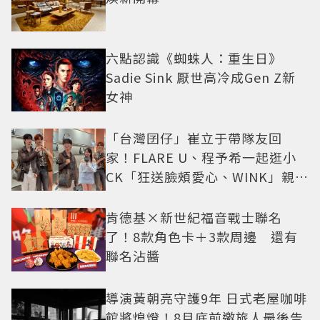
六點認識《蜘蛛人：重生日》
Sadie Sink 厭世高冷成Gen Z新
女神
「台灣囝仔」崔立于帶隊友回
家！FLARE U、程予希一起逛小
CK「狂送臉頰愛心、WINK」親曝
中山站私藏必逛名單
肯德基×新世紀福音戰士聯名
了！8款角色卡＋3款周邊 還有
聯名沾醬
導演黃朝亮守護9年 日式老屋咖啡
館將熄燈！8月底前邀旅人最後告