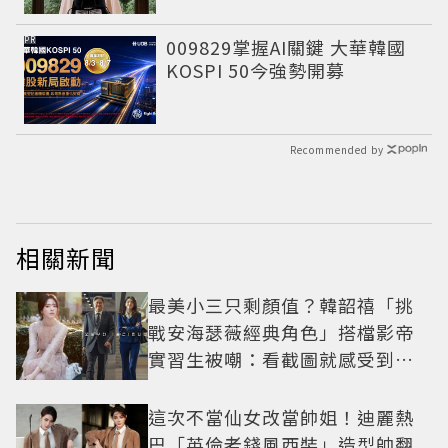
PR
009829掌握AI關鍵 大華韓國
KOSPI 50今強勢開募
Recommended by
相關新聞
最美小三只剩顏值？韓韶禧「挑
戰安海瑟薇經典角色」搭檔影帝
實習生被嘲：看截圖就感受到演
技
這次不當仙女改當帥姐！迪麗熱
巴「英倫老錢風西裝」造型帥翻