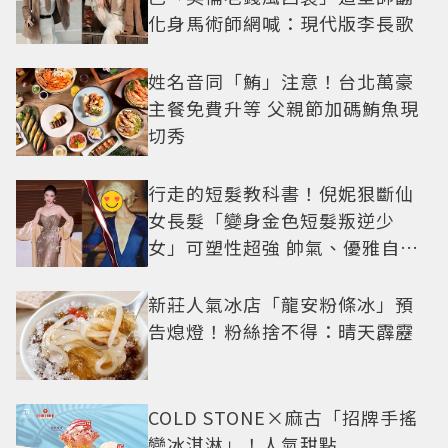
化身馬術師網喊：現代版李長歌
姓名音同「鮪」注意！台北萬豪
主餐免費升等 父親節加碼鮪魚現
切秀
行走的短髮教科書！倪妮狠斷仙
女長髮「變身金色短髮叛逆少
女」可塑性超強 帥氣、優雅自由
切換
新莊人氣冰店「龍安粉條冰」預
告熄燈！粉絲捨不得：晴天霹靂
COLD STONE×麻古「招牌手搖
變冰淇淋」！人氣甜點