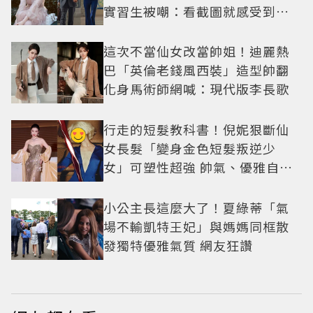
實習生被嘲：看截圖就感受到演
技
這次不當仙女改當帥姐！迪麗熱
巴「英倫老錢風西裝」造型帥翻
化身馬術師網喊：現代版李長歌
行走的短髮教科書！倪妮狠斷仙
女長髮「變身金色短髮叛逆少
女」可塑性超強 帥氣、優雅自由
切換
小公主長這麼大了！夏綠蒂「氣
場不輸凱特王妃」與媽媽同框散
發獨特優雅氣質 網友狂讚