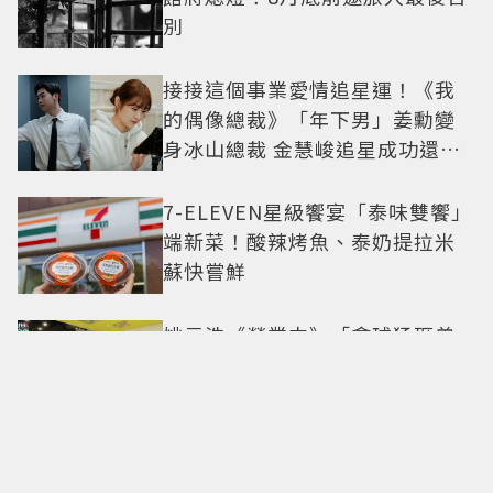
別
接接這個事業愛情追星運！《我
的偶像總裁》「年下男」姜勳變
身冰山總裁 金慧峻追星成功還偶
遇愛情
7-ELEVEN星級饗宴「泰味雙饗」
端新菜！酸辣烤魚、泰奶提拉米
蘇快嘗鮮
姚元浩《營業中》「拿球猛砸曾
沛慈」挨轟 陶晶瑩點出演藝圈現
實面
泰星Becky成TOD'S最新品牌大使
9月確定現身米蘭時裝周