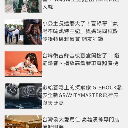
入戲
小公主長這麼大了！夏綠蒂「氣
場不輸凱特王妃」與媽媽同框散
發獨特優雅氣質 網友狂讚
台啤復古錄音機盲盒開搶了！ 還
能錄音、播放高鐵發車聲超有梗
獻給蒼穹上的探索家 G-SHOCK發
表全新GRAVITYMASTER飛行表
與天比高
台灣最大愛馬仕 高雄漢神專門店
煥新開幕