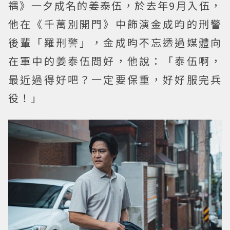
禑》一夕成名的姜泰伍，於去年9月入伍，
他在《千萬別開門》中飾演金成昀的刑警
後輩「羅刑警」，金成昀不忘透過媒體向
在軍中的姜泰伍問好，他說：「泰伍啊，
最近過得好吧？一定要保重，好好服完兵
役！」