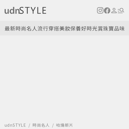
最新
時尚名人
流行穿搭
美妝保養
好時光
賞珠寶
品味
udnSTYLE
時尚名人
哈燒新片