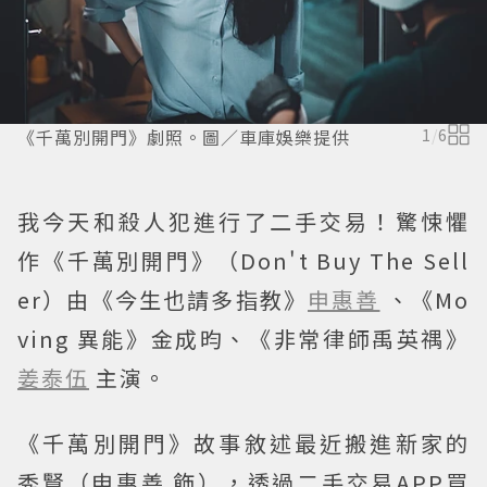
《千萬別開門》劇照。圖／車庫娛樂提供
1
/
6
我今天和殺人犯進行了二手交易！驚悚懼
作《千萬別開門》（Don't Buy The Sell
er）由《今生也請多指教》
申惠善
、《Mo
ving 異能》金成昀、《非常律師禹英禑》
姜泰伍
主演。
《千萬別開門》故事敘述最近搬進新家的
秀賢（申惠善 飾），透過二手交易APP買