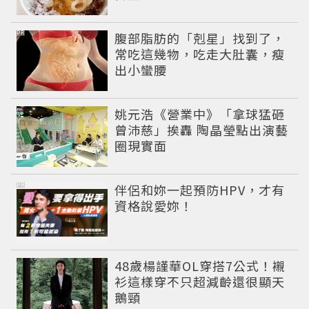
PR
腹部脂肪的「剋星」找到了，
常吃這幾物，吃走大肚囊，瘦
出小蠻腰
姚元浩《營業中》「拿球猛砸
曾沛慈」挨轟 陶晶瑩點出演藝
圈現實面
PR
伴侶和妳一起預防HPV，才有
資格說愛妳！
48歲楊謹華OL穿搭7公式！襯
衫這樣穿不只超減齡還很顯天
鵝頸