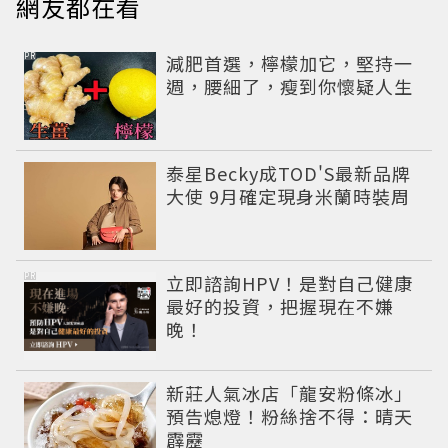
網友都在看
PR
減肥首選，檸檬加它，堅持一
週，腰細了，瘦到你懷疑人生
泰星Becky成TOD'S最新品牌
大使 9月確定現身米蘭時裝周
PR
立即諮詢HPV！是對自己健康
最好的投資，把握現在不嫌
晚！
新莊人氣冰店「龍安粉條冰」
預告熄燈！粉絲捨不得：晴天
霹靂