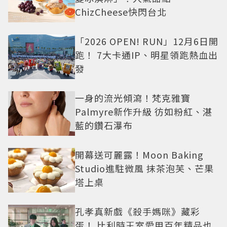
ChizCheese快閃台北
「2026 OPEN! RUN」12月6日開
跑！ 7大卡通IP、明星領跑熱血出
發
一身的流光傾瀉！梵克雅寶
Palmyre新作升級 彷如粉紅、湛
藍的鑽石瀑布
開幕送可麗露！Moon Baking
Studio進駐微風 抹茶泡芙、芒果
塔上桌
孔孝真新戲《殺手媽咪》藏彩
蛋！ 比利時王室愛用百年精品也