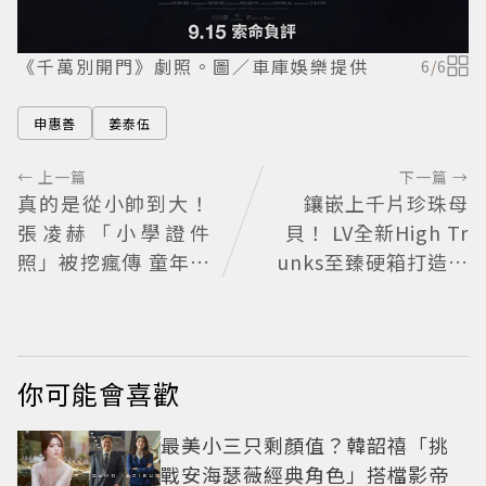
《千萬別開門》劇照。圖／車庫娛樂提供
6
/
6
申惠善
姜泰伍
← 上一篇
下一篇 →
真的是從小帥到大！
鑲嵌上千片珍珠母
張凌赫「小學證件
貝！ LV全新High Tr
照」被挖瘋傳 童年到
unks至臻硬箱打造奢
現在顏值進化史曝光
華收藏巔峰
網驚：完全等比例長
大
你可能會喜歡
最美小三只剩顏值？韓韶禧「挑
戰安海瑟薇經典角色」搭檔影帝