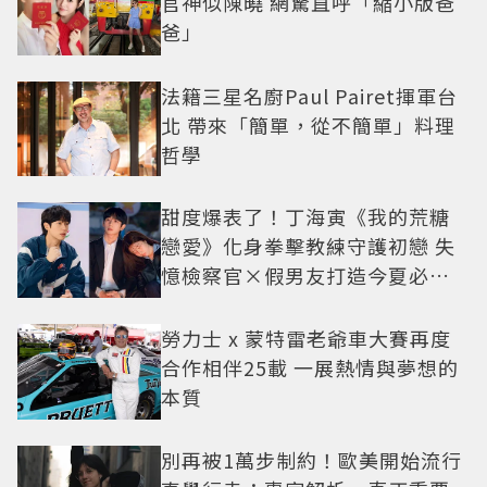
官神似陳曉 網驚直呼「縮小版爸
爸」
法籍三星名廚Paul Pairet揮軍台
北 帶來「簡單，從不簡單」料理
哲學
甜度爆表了！丁海寅《我的荒糖
戀愛》化身拳擊教練守護初戀 失
憶檢察官×假男友打造今夏必看
小甜劇
勞力士 x 蒙特雷老爺車大賽再度
合作相伴25載 一展熱情與夢想的
本質
別再被1萬步制約！歐美開始流行