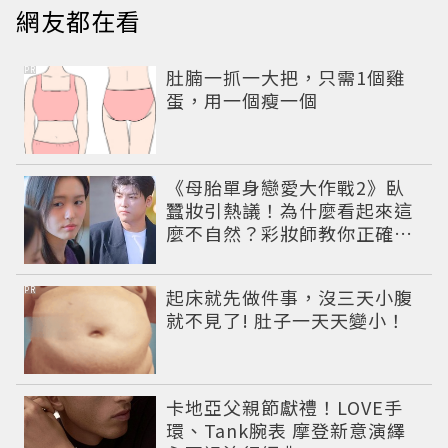
網友都在看
PR
肚腩一抓一大把，只需1個雞
蛋，用一個瘦一個
《母胎單身戀愛大作戰2》臥
蠶妝引熱議！為什麼看起來這
麼不自然？彩妝師教你正確畫
法
PR
起床就先做件事，沒三天小腹
就不見了! 肚子一天天變小！
卡地亞父親節獻禮！LOVE手
環、Tank腕表 摩登新意演繹