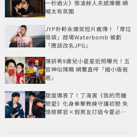
一秒過火》張凌赫人夫感爆棚 網
喊太有氛圍
JYP朴軫永爆笑短片瘋傳！「穿垃
圾袋」趕場Waterbomb 被虧
「應該改名JPG」
陳妍希9歲兒小星星近照曝光！五
官神似陳曉 網驚直呼「縮小版爸
爸」
甜度爆表了！丁海寅《我的荒糖
戀愛》化身拳擊教練守護初戀 失
憶檢察官×假男友打造今夏必看
小甜劇