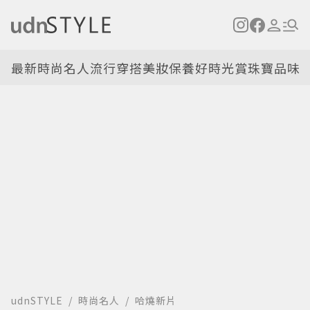
最新
時尚名人
流行穿搭
美妝保養
好時光
賞珠寶
品味
udnSTYLE
時尚名人
哈燒新片