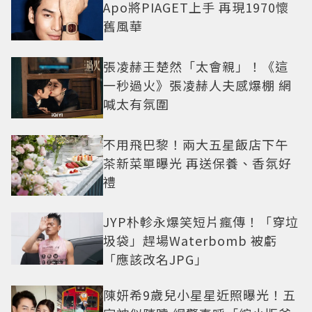
Apo將PIAGET上手 再現1970懷
舊風華
張凌赫王楚然「太會親」！《這
一秒過火》張凌赫人夫感爆棚 網
喊太有氛圍
不用飛巴黎！兩大五星飯店下午
茶新菜單曝光 再送保養、香氛好
禮
JYP朴軫永爆笑短片瘋傳！「穿垃
圾袋」趕場Waterbomb 被虧
「應該改名JPG」
陳妍希9歲兒小星星近照曝光！五