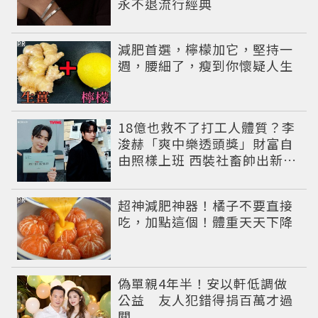
永不退流行經典
PR
減肥首選，檸檬加它，堅持一
週，腰細了，瘦到你懷疑人生
18億也救不了打工人體質？李
浚赫「爽中樂透頭獎」財富自
由照樣上班 西裝社畜帥出新高
度
PR
超神減肥神器！橘子不要直接
吃，加點這個！體重天天下降
偽單親4年半！安以軒低調做
公益 友人犯錯得捐百萬才過
關