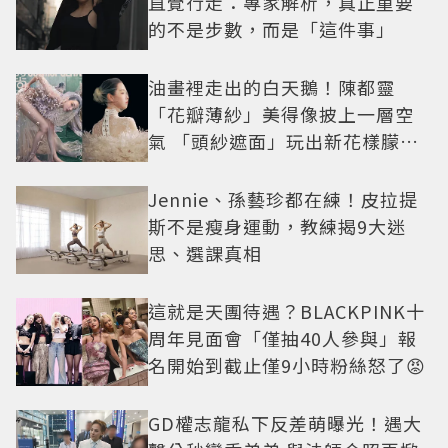
直覺行走：專家解析，真正重要
的不是步數，而是「這件事」
油畫裡走出的白天鵝！陳都靈
「花瓣薄紗」美得像披上一層空
氣 「頭紗遮面」玩出新花樣朦朧
美感太仙
Jennie、孫藝珍都在練！皮拉提
斯不是瘦身運動，教練揭9大迷
思、選課真相
這就是天團待遇？BLACKPINK十
周年見面會「僅抽40人參與」報
名開始到截止僅9小時粉絲怒了😡
GD權志龍私下反差萌曝光！遇大