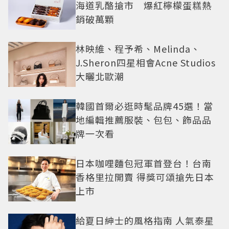
海道乳酪搶市 爆紅檸檬蛋糕熱
銷破萬顆
林映維、程予希、Melinda、
J.Sheron四星相會Acne Studios
大曬北歐潮
韓國首爾必逛時髦品牌45選！當
地編輯推薦服裝、包包、飾品品
牌一次看
日本咖哩麵包冠軍首登台！台南
香格里拉開賣 得獎可頌搶先日本
上市
給夏日紳士的風格指南 人氣泰星