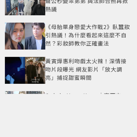
聲公秒變乖弟弟 與法師合照再掀
熱議
《母胎單身戀愛大作戰2》臥蠶妝
引熱議！為什麼看起來這麼不自
然？彩妝師教你正確畫法
黃寅燁惠利吻戲太火辣！深情接
吻片段曝光 網友影片「放大調
亮」捕捉甜蜜瞬間
Only in Hong Kong｜東西交
融，新舊並存 ｜摺疊城市-香港
不只月餅！「酥炸軟殼蟹＋蟹黃
醬」、「特調肉品＋調味鹽」中