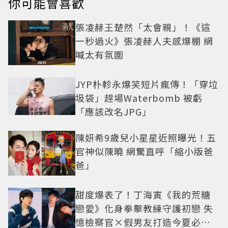
你可能會喜歡
張凌赫王楚然「太會親」！《這
一秒過火》張凌赫人夫感爆棚 網
喊太有氛圍
JYP朴軫永爆笑短片瘋傳！「穿垃
圾袋」趕場Waterbomb 被虧
「應該改名JPG」
陳妍希9歲兒小星星近照曝光！五
官神似陳曉 網驚直呼「縮小版爸
爸」
甜度爆表了！丁海寅《我的荒糖
戀愛》化身拳擊教練守護初戀 失
憶檢察官×假男友打造今夏必看