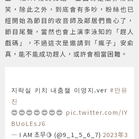
笑，除此之外，到底會有多吵，粉絲也已
經開始為節目的收音師及鄰居們擔心了，
節目尾聲，當然也會上演李泳知的「趕人
戲碼」，不過這次是邀請到「瘋子」安俞
真，能不能成功趕人，或許會相當困難。
지락실 키치 내춤챌 이영지.ver
#안유
진
😍😍😍😍😍😍😍
pic.twitter.com/IY
BUoLEsJ6
— I AM 초무🍋 (@9_1_5_6_7)
2023年3