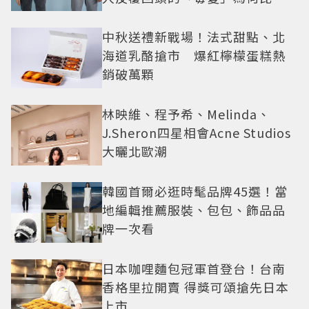
還難戒？
中秋送禮新戰場！法式甜點、北
海道乳酪搶市 爆紅檸檬蛋糕熱
銷破萬顆
林映維、程予希、Melinda、
J.Sheron四星相會Acne Studios
大曬北歐潮
韓國首爾必逛時髦品牌45選！當
地編輯推薦服裝、包包、飾品品
牌一次看
日本咖哩麵包冠軍首登台！台南
香格里拉開賣 得獎可頌搶先日本
上市