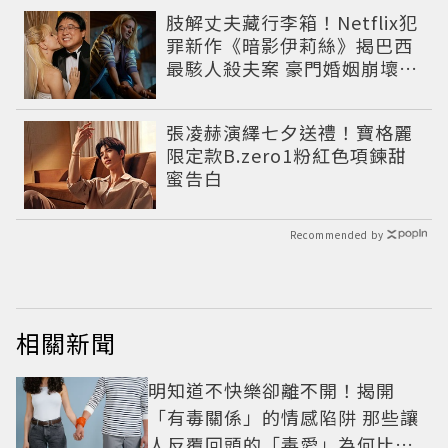
肢解丈夫藏行李箱！Netflix犯
罪新作《暗影伊莉絲》揭巴西
最駭人殺夫案 豪門婚姻崩壞釀
致命慘劇
張凌赫演繹七夕送禮！寶格麗
限定款B.zero1粉紅色項鍊甜
蜜告白
Recommended by
相關新聞
明知道不快樂卻離不開！揭開
「有毒關係」的情感陷阱 那些讓
人反覆回頭的「毒愛」為何比菸