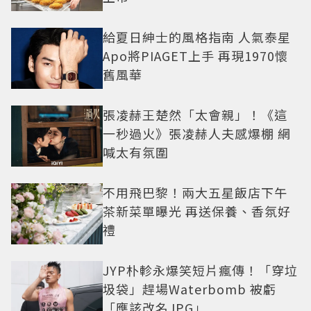
給夏日紳士的風格指南 人氣泰星
Apo將PIAGET上手 再現1970懷
舊風華
張凌赫王楚然「太會親」！《這
一秒過火》張凌赫人夫感爆棚 網
喊太有氛圍
不用飛巴黎！兩大五星飯店下午
茶新菜單曝光 再送保養、香氛好
禮
JYP朴軫永爆笑短片瘋傳！「穿垃
圾袋」趕場Waterbomb 被虧
「應該改名JPG」