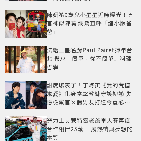
陳妍希9歲兒小星星近照曝光！五
官神似陳曉 網驚直呼「縮小版爸
爸」
法籍三星名廚Paul Pairet揮軍台
北 帶來「簡單，從不簡單」料理
哲學
甜度爆表了！丁海寅《我的荒糖
戀愛》化身拳擊教練守護初戀 失
憶檢察官×假男友打造今夏必看
小甜劇
勞力士 x 蒙特雷老爺車大賽再度
合作相伴25載 一展熱情與夢想的
本質