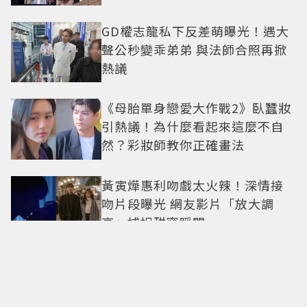
GD權志龍私下反差萌曝光！遇大
聲公秒變乖弟弟 與法師合照再掀
熱議
《母胎單身戀愛大作戰2》臥蠶妝
引熱議！為什麼看起來這麼不自
然？彩妝師教你正確畫法
黃寅燁惠利吻戲太火辣！深情接
吻片段曝光 網友影片「放大調
亮」捕捉甜蜜瞬間
Only in Hong Kong｜東西交
融，新舊並存 ｜摺疊城市-香港