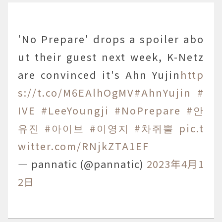
'No Prepare' drops a spoiler abo
ut their guest next week, K-Netz
are convinced it's Ahn Yujin
http
s://t.co/M6EAlhOgMV
#AhnYujin
#
IVE
#LeeYoungji
#NoPrepare
#안
유진
#아이브
#이영지
#차쥐뿔
pic.t
witter.com/RNjkZTA1EF
— pannatic (@pannatic)
2023年4月1
2日