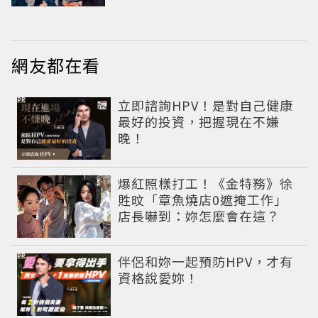
小甜劇
網友都在看
PR
立即諮詢HPV！是對自己健康
最好的投資，把握現在不嫌
晚！
爆紅照樣打工！《金特務》徐
貹旼「章魚燒店0遮掩工作」
店長嚇到：妳怎麼會在這？
PR
伴侶和妳一起預防HPV，才有
資格說愛妳！