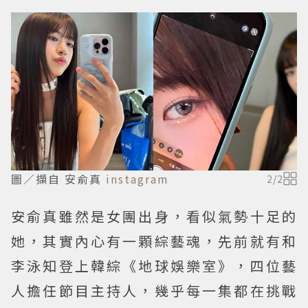
圖／擷自 安俞真
instagram
2
/
2
安俞真雖然是女團出身，看似氣勢十足的
她，其實內心有一顆綜藝魂，先前就有和
李泳知登上韓綜《地球娛樂室》，四位藝
人擔任節目主持人，幾乎每一集都在挑戰