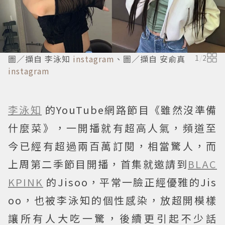
圖／擷自 李泳知
instagram
、圖／擷自 安俞真
1
/
2
instagram
李泳知
的YouTube網路節目《雖然沒準備
什麼菜》，一開播就有超高人氣，頻道至
今已經有超過兩百萬訂閱，相當驚人，而
上周第二季節目開播，首集就邀請到
BLAC
KPINK
的Jisoo，平常一臉正經優雅的Jis
oo，也被李泳知的個性感染，放超開模樣
讓所有人大吃一驚，後續更引起不少話