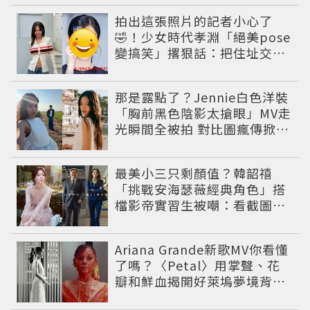
拍出這張照片的記者小心了
🤣！少女時代孝淵「絕美pose
變搞笑」撂狠話：把住址交出
來
那是露點了？Jennie白色洋裝
「胸前黑色陰影太搶眼」MV走
光瞬間全被拍 對比圖瘋傳掀論
戰
最美小三只剩顏值？韓韶禧
「挑戰安海瑟薇經典角色」搭
檔影帝實習生被嘲：看截圖就
感受到演技
Ariana Grande新歌MV你看懂
了嗎？〈Petal〉用掌聲、花
瓣和鮮血揭開好萊塢夢境背後
的殘酷真相