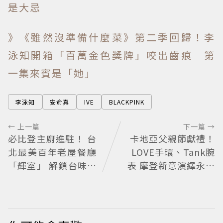
是大忌
》《雖然沒準備什麼菜》第二季回歸！李
泳知開箱「百萬金色獎牌」咬出齒痕 第
一集來賓是「她」
李泳知
安俞真
IVE
BLACKPINK
← 上一篇
下一篇 →
必比登主廚進駐！ 台
卡地亞父親節獻禮！
北最美百年老屋餐廳
LOVE手環、Tank腕
「輝室」 解鎖台味記
表 摩登新意演繹永不
憶
退流行經典