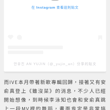
在 Instagram 查看這則貼文
안유진 AN YUJIN（@_yujin_an）分享的貼文
而IVE本月帶著新歌專輯回歸，接著又有安
俞真登上《雖沒菜》的消息，不少人已經
開始想像，到時候李泳知也會和安俞真跳
上一段MV裡的舞蹈，畫面肯定是非常搞