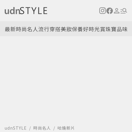
最新
時尚名人
流行穿搭
美妝保養
好時光
賞珠寶
品味
udnSTYLE
時尚名人
哈燒新片