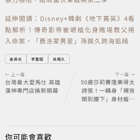
延伸閱讀：Disney+韓劇《地下菁英》4看
點解析！傳奇影帝崔岷植化身賭場教父捲
入命案，「費洛蒙男星」孫錫久跨海追緝
金英光
李聖經
孫錫久
← 上一篇
下一篇 →
台灣最大愛馬仕 高雄
50歲莎莉賽隆美得太
漢神專門店煥新開幕
誇張！一轉身「裸背
開到腰下」身材瘦到
0死角 逆天狀態根本
不像年過半百
你可能會喜歡