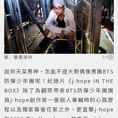
圖／儂儂提供
3
/
6
說到天菜男神，怎能不提大勢偶像男團BTS
防彈少年團呢！紀錄片《j-hope IN THE
BOX》除了為觀眾帶來BTS防彈少年團團
員j-hope創作第一張個人專輯時的心路歷
程以及獨家幕後花絮之外，更直擊j-hope