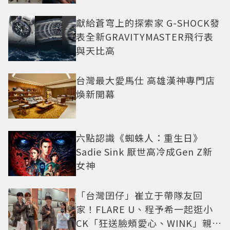
獻給蒼穹上的探索家 G-SHOCK發
表全新GRAVITYMASTER飛行表
與天比高
台灣最大愛馬仕 高雄漢神專門店
煥新開幕
六點認識《蜘蛛人：重生日》
Sadie Sink 厭世高冷成Gen Z新
女神
「台灣囝仔」崔立于帶隊友回
家！FLARE U、程予希一起逛小
CK「狂送臉頰愛心、WINK」親曝