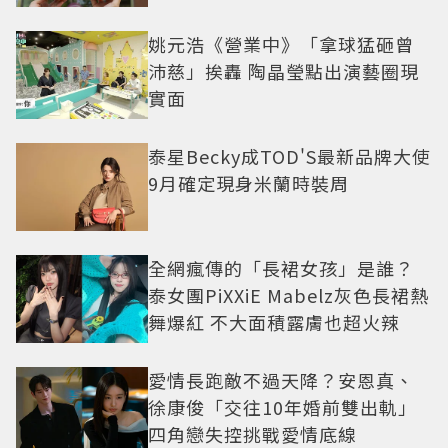
姚元浩《營業中》「拿球猛砸曾
沛慈」挨轟 陶晶瑩點出演藝圈現
實面
泰星Becky成TOD'S最新品牌大使
9月確定現身米蘭時裝周
全網瘋傳的「長裙女孩」是誰？
泰女團PiXXiE Mabelz灰色長裙熱
舞爆紅 不大面積露膚也超火辣
愛情長跑敵不過天降？安恩真、
徐康俊「交往10年婚前雙出軌」
四角戀失控挑戰愛情底線