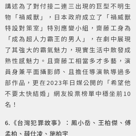
講述為了對付接二連三出現的巨型不明生
物「禍威獸」，日本政府成立了「禍威獸
特設對策室」特別應變小組，齋藤工身為
「成為超人力霸王的男人」，在劇中展現
了其強大的霸氣魅力，現實生活中散發成
熟性感魅力。且齋藤工相當多才多藝，演
員身兼平面攝影師、且擔任導演執導過多
部作品，更在2023年日媒公開的「希望他
不要太快結婚」網友投票榜單中穩坐前10
名！
6.《台灣犯罪故事》：鳳小岳、王柏傑、傅
孟柏、薛仕凌、施柏宇