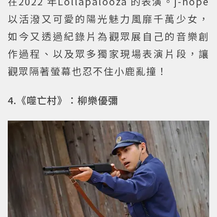
在2022 年Lollapalooza 的表演。j-hope
以活潑又可愛的陽光魅力風靡千萬少女，
如今又透過紀錄片為觀眾展自己的音樂創
作過程、以及眾多獨家現場表演片段，讓
觀眾隔著螢幕也忍不住小鹿亂撞！
4.《噬亡村》：柳樂優彌