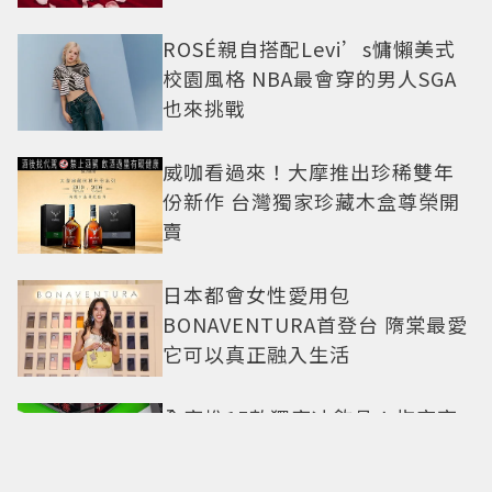
ROSÉ親自搭配Levi’s慵懶美式
校園風格 NBA最會穿的男人SGA
也來挑戰
威咖看過來！大摩推出珍稀雙年
份新作 台灣獨家珍藏木盒尊榮開
賣
日本都會女性愛用包
BONAVENTURA首登台 隋棠最愛
它可以真正融入生活
全家推15款獨家冰飲品！指定商
品限時買3送1、6件指定飲料送圭
賢小卡