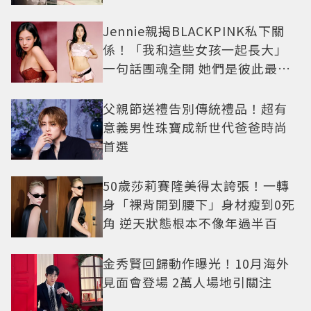
例長大
Jennie親揭BLACKPINK私下關
係！「我和這些女孩一起長大」
一句話團魂全開 她們是彼此最強
後盾
父親節送禮告別傳統禮品！超有
意義男性珠寶成新世代爸爸時尚
首選
50歲莎莉賽隆美得太誇張！一轉
身「裸背開到腰下」身材瘦到0死
角 逆天狀態根本不像年過半百
金秀賢回歸動作曝光！10月海外
見面會登場 2萬人場地引關注