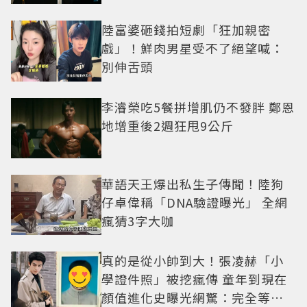
陸富婆砸錢拍短劇「狂加親密
戲」！鮮肉男星受不了絕望喊：
別伸舌頭
李濬榮吃5餐拼增肌仍不發胖 鄭恩
地增重後2週狂甩9公斤
華語天王爆出私生子傳聞！陸狗
仔卓偉稱「DNA驗證曝光」 全網
瘋猜3字大咖
真的是從小帥到大！張凌赫「小
學證件照」被挖瘋傳 童年到現在
顏值進化史曝光網驚：完全等比