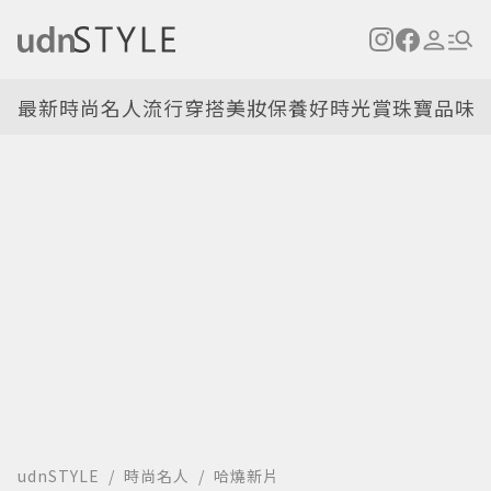
最新
時尚名人
流行穿搭
美妝保養
好時光
賞珠寶
品味
udnSTYLE
時尚名人
哈燒新片