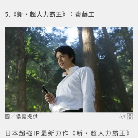
5.《新・超人力霸王》：齋藤工
圖／儂儂提供
5
/
6
日本超強IP最新力作《新・超人力霸王》