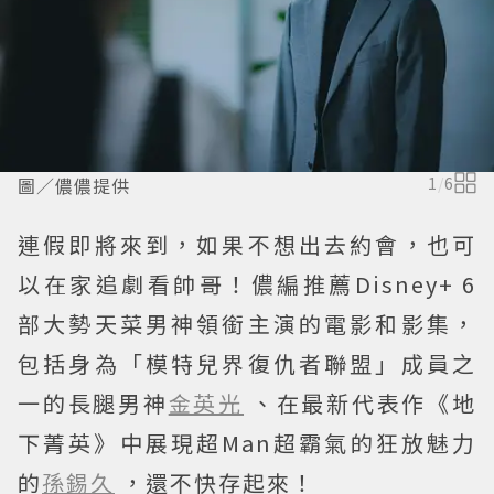
圖／儂儂提供
1
/
6
連假即將來到，如果不想出去約會，也可
以在家追劇看帥哥！儂編推薦Disney+ 6
部大勢天菜男神領銜主演的電影和影集，
包括身為「模特兒界復仇者聯盟」成員之
一的長腿男神
金英光
、在最新代表作《地
下菁英》中展現超Man超霸氣的狂放魅力
的
孫錫久
，還不快存起來！