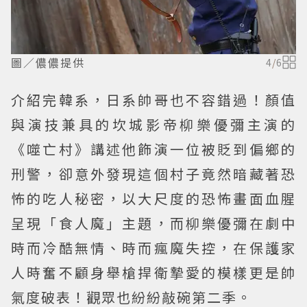
圖／儂儂提供
4
/
6
介紹完韓系，日系帥哥也不容錯過！顏值
與演技兼具的坎城影帝柳樂優彌主演的
《噬亡村》講述他飾演一位被貶到偏鄉的
刑警，卻意外發現這個村子竟然暗藏著恐
怖的吃人秘密，以大尺度的恐怖畫面血腥
呈現「食人魔」主題，而柳樂優彌在劇中
時而冷酷無情、時而瘋魔失控，在保護家
人時奮不顧身舉槍捍衛摯愛的模樣更是帥
氣度破表！觀眾也紛紛敲碗第二季。