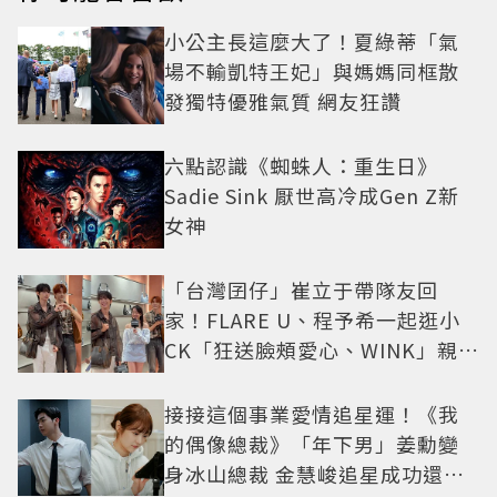
小公主長這麼大了！夏綠蒂「氣
場不輸凱特王妃」與媽媽同框散
發獨特優雅氣質 網友狂讚
六點認識《蜘蛛人：重生日》
Sadie Sink 厭世高冷成Gen Z新
女神
「台灣囝仔」崔立于帶隊友回
家！FLARE U、程予希一起逛小
CK「狂送臉頰愛心、WINK」親曝
中山站私藏必逛名單
接接這個事業愛情追星運！《我
的偶像總裁》「年下男」姜勳變
身冰山總裁 金慧峻追星成功還偶