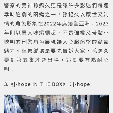
警察的男神孫錫久更是讓許多影迷們每週
準時追劇的關鍵之一！孫錫久以厭世又純
情的角色形象在2022年席捲全亞洲，2023
年則以男人味爆棚超、不畏強權又帶點小
聰明的刑警角色展現讓人心臟爆擊的霸氣
魅力。但儂編還是要先告訴大家，孫錫久
要到第五集才會出場，追劇要有點耐心
啊！
3.《j-hope IN THE BOX》：j-hope