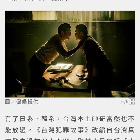
圖／儂儂提供
6
/
6
有了日系、韓系，台灣本土帥哥當然也不
能放過，《台灣犯罪故事》改編自台灣真