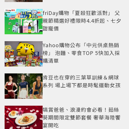
friDay購物「夏殺狂歡派對」 父
親節精選好禮限時4.4折起、七夕
甜寵價
Yahoo購物公布「中元供桌熱銷
榜」 泡麵、零食TOP 5快加入採
購清單
肯豆也在穿的三葉草訓練＆網球
系列 場上場下都是時髦運動女孩
犒賞爸爸、浪漫約會必看！茹絲
葵期間限定雙節套餐 奢華海陸饗
宴開吃