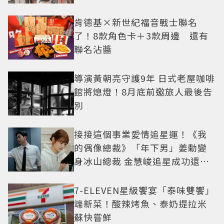
中山站私藏必逛名單
肯德基×新世紀福音戰士聯名
了！8款角色卡＋3款周邊 還有
聯名沾醬
導演黃朝亮守護9年 日式老屋咖啡
館將熄燈！8月底前邀旅人最後告
別
接接這個事業愛情追星運！《我
的偶像總裁》「年下男」姜勳變
身冰山總裁 金慧峻追星成功還偶
遇愛情
7-ELEVEN星級饗宴「泰味雙饗」
端新菜！酸辣烤魚、泰奶提拉米
蘇快嘗鮮