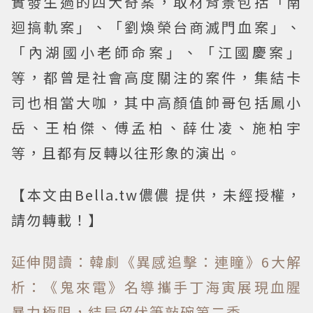
實發生過的四大奇案，取材背景包括「南
迴搞軌案」、「劉煥榮台商滅門血案」、
「內湖國小老師命案」、「江國慶案」
等，都曾是社會高度關注的案件，集結卡
司也相當大咖，其中高顏值帥哥包括鳳小
岳、王柏傑、傅孟柏、薛仕凌、施柏宇
等，且都有反轉以往形象的演出。
【本文由Bella.tw儂儂 提供，未經授權，
請勿轉載！】
延伸閱讀：韓劇《異感追擊：連瞳》6大解
析：《鬼來電》名導攜手丁海寅展現血腥
暴力極限，結局留伏筆敲碗第二季