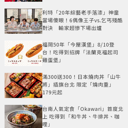
利特「20年綜藝老手落漆」神童
當場傻眼！6偶像王子vs.乞丐殘酷
對決 輸家超慘下場出爐
福岡50年「今屋漢堡」8/10登
台！吃得到招牌「法蘭克福起司
雞蛋堡」
滿300送300！日本燒肉丼「山牛
將」插旗台北 限定「燒肉重」
179元起
台南人氣定食「Okawari」首度北
上 吃得到「和牛丼、牛排丼、咖
哩」