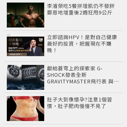
李濬榮吃5餐拼增肌仍不發胖
鄭恩地增重後2週狂甩9公斤
PR
立即諮詢HPV！是對自己健康
最好的投資，把握現在不嫌
晚！
獻給蒼穹上的探索家 G-
SHOCK發表全新
GRAVITYMASTER飛行表 與天
比高
PR
肚子大到像懷孕?注意1個習
慣，肚子肥肉慢慢不見了