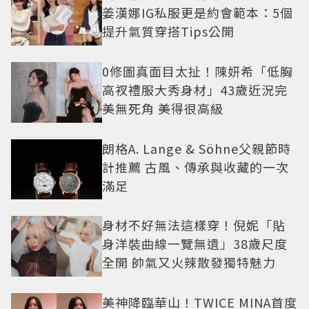
姜漢娜IG私服更是約會範本：5個
提升氣質穿搭Tips公開
0修圖真面目太扯！陳妍希「低胸
高衩禮服大秀身材」43歲近況完
美無死角 美得很高級
朗格A. Lange & Söhne父親節時
計推薦 古風、傳承與收藏的一次
滿足
身材不好無法這樣穿！倪妮「貼
身洋裝曲線一覽無遺」38歲尺度
全開 帥氣又火辣散發獨特魅力
美神降臨華山！TWICE MINA首度