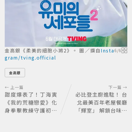
金高銀《柔美的細胞小將2》。 圖／擷自
Insta
6
/
6
gram/tving.official
金高銀
← 上一篇
下一篇 →
甜度爆表了！丁海寅
必比登主廚進駐！ 台
《我的荒糖戀愛》化
北最美百年老屋餐廳
身拳擊教練守護初戀
「輝室」 解鎖台味記
失憶檢察官×假男友
憶
打造今夏必看小甜劇