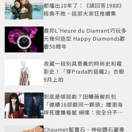
都播出10年了：《請回答1988》
經典不敗，這部大家狂推續集
蕭邦L'Heure du Diamant巧玩多
元幾何造型 Happy Diamonds歡
慶50周年
收藏一段別具意義的時尚史和電
影史！「穿Prada的惡魔2」衣櫥
9月上拍
到底是哪部劇？田曦薇被抓包
「連續16部戲同一顆頭」鐵瀏海
焊死遭嫌看膩 網嘆：完全分不出
角色
Chaumet藍寶石、神秘鑽石藏專