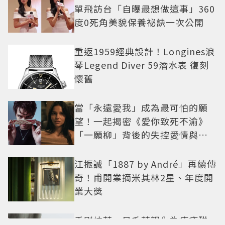
單飛訪台「自曝最想做這事」360
度0死角美貌保養祕訣一次公開
重返1959經典設計！Longines浪
琴Legend Diver 59潛水表 復刻
懷舊
當「永遠愛我」成為最可怕的願
望！一起揭密《愛你致死不渝》
「一願柳」背後的失控愛情與爆
紅之路
江振誠「1887 by André」再續傳
奇！甫開業摘米其林2星、年度開
業大獎
手刷抹茶、日系茶韻化為療癒甜