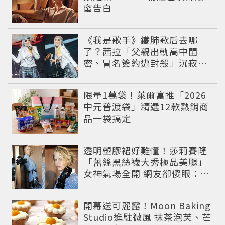
蜜告白
《我是歌手》鐵肺歌后去哪
了？茜拉「父親出軌高中閨
密、冒名簽約遭封殺」沉寂12
年辛酸過往曝光
限量1萬袋！萊爾富推「2026
中元普渡袋」精選12款熱銷商
品一袋搞定
透明塑膠裙好難懂！莎莉賽隆
「蕾絲黑絲襪大秀極品美腿」
女神氣場全開 網友卻傻眼：造
型根本靠臉撐
開幕送可麗露！Moon Baking
Studio進駐微風 抹茶泡芙、芒