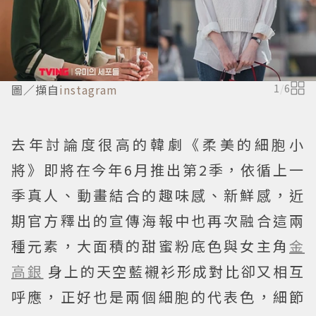
圖／擷自
instagram
1
/
6
去年討論度很高的韓劇《柔美的細胞小
將》即將在今年6月推出第2季，依循上一
季真人、動畫結合的趣味感、新鮮感，近
期官方釋出的宣傳海報中也再次融合這兩
種元素，大面積的甜蜜粉底色與女主角
金
高銀
身上的天空藍襯衫形成對比卻又相互
呼應，正好也是兩個細胞的代表色，細節