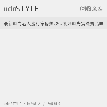
最新
時尚名人
流行穿搭
美妝保養
好時光
賞珠寶
品味
udnSTYLE
時尚名人
哈燒新片