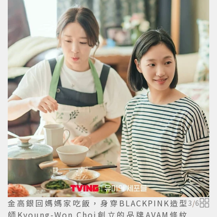
金高銀回媽媽家吃飯，身穿BLACKPINK造型
3
/
6
師Kyoung-Won Choi創立的品牌AVAM條紋