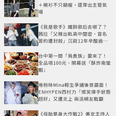
＋襯衫不只顯瘦，還穿出主管氣
場
《我是歌手》鐵肺歌后去哪了？
茜拉「父親出軌高中閨密、冒名
簽約遭封殺」沉寂12年辛酸過往
曝光
台中第一間「鳥貴族」要來了！
全品項100元、開幕送「酥炸南蠻
蝦」
捲粉絲Mina輕生爭議後首露面！
ENHYPEN西村力「燦笑揮手狀態
超好」又遭炎上 兩派網友戰翻
《母胎單身大作戰2》美女主持人