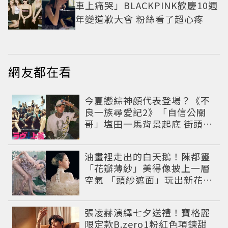
車上痛哭」BLACKPINK歡慶10週
年變道歉大會 粉絲看了超心疼
網友都在看
今夏戀綜神顏代表登場？《不
良一族尋愛記2》「自信公關
哥」塩田一馬背景起底 街頭辣
男翻身當老闆
油畫裡走出的白天鵝！陳都靈
「花瓣薄紗」美得像披上一層
空氣 「頭紗遮面」玩出新花樣
朦朧美感太仙
張凌赫演繹七夕送禮！寶格麗
限定款B.zero1粉紅色項鍊甜