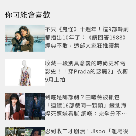
你可能會喜歡
不只《鬼怪》十週年！這9部韓劇
都播出10年了：《請回答1988》
經典不敗，這部大家狂推續集
收藏一段別具意義的時尚史和電
影史！「穿Prada的惡魔2」衣櫥
9月上拍
到底是哪部劇？田曦薇被抓包
「連續16部戲同一顆頭」鐵瀏海
焊死遭嫌看膩 網嘆：完全分不出
角色
忍到收工才崩潰！Jisoo「離場後