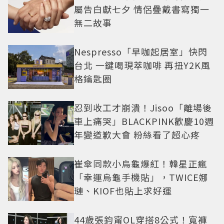
屬告白獻七夕 情侶疊戴書寫獨一
無二故事
Nespresso「早咖起居室」快閃
台北 一鍵喝現萃咖啡 再扭Y2K風
格鑰匙圈
忍到收工才崩潰！Jisoo「離場後
車上痛哭」BLACKPINK歡慶10週
年變道歉大會 粉絲看了超心疼
崔傘同款小烏龜爆紅！韓星正瘋
「幸運烏龜手機貼」，TWICE娜
璉、KIOF也貼上求好運
44歲張鈞甯OL穿搭8公式！寬褲