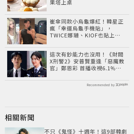
果塔上桌
崔傘同款小烏龜爆紅！韓星正
瘋「幸運烏龜手機貼」，
TWICE娜璉、KIOF也貼上求
好運
這次有鈔能力也沒用！《財閥
X刑警2》安普賢重逢「惡魔教
官」鄭恩彩 首播收視6.1%超
第一季開紅盤
Recommended by
相關新聞
不只《鬼怪》十週年！這9部韓劇