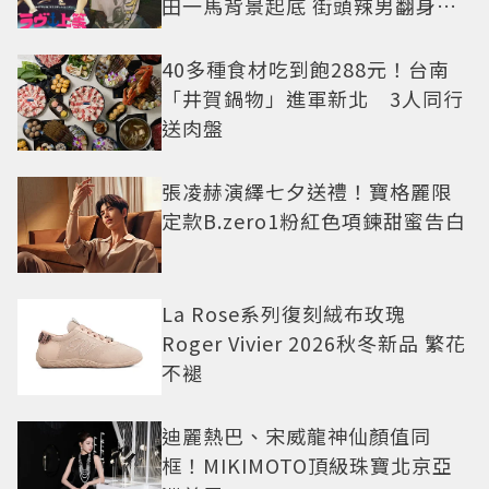
田一馬背景起底 街頭辣男翻身當
老闆
40多種食材吃到飽288元！台南
「井賀鍋物」進軍新北 3人同行
送肉盤
張凌赫演繹七夕送禮！寶格麗限
定款B.zero1粉紅色項鍊甜蜜告白
La Rose系列復刻絨布玫瑰
Roger Vivier 2026秋冬新品 繁花
不褪
迪麗熱巴、宋威龍神仙顏值同
框！MIKIMOTO頂級珠寶北京亞