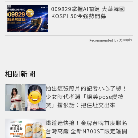
PR
009829掌握AI關鍵 大華韓國
KOSPI 50今強勢開募
Recommended by
相關新聞
拍出這張照片的記者小心了🤣！
少女時代孝淵「絕美pose變搞
笑」撂狠話：把住址交出來
鐵道迷快搶！金牌台啤首度聯名
台灣高鐵 全新N700ST限定罐開