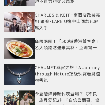
現不費力的從容風格
CHARLES & KEITH南西店改裝亮
相 跟著FLARE U逛中山同款包輕
鬆入手
僅限兩團！「500遊香港饕客宴」
名人領路吃遍米其林、亞洲第一
CHAUMET感官之旅！A Journey
through Nature頂級珠寶看見植
物香氣
今夏戀綜神顏代表登場？《不良
一族尋愛記2》「自信公關哥」塩