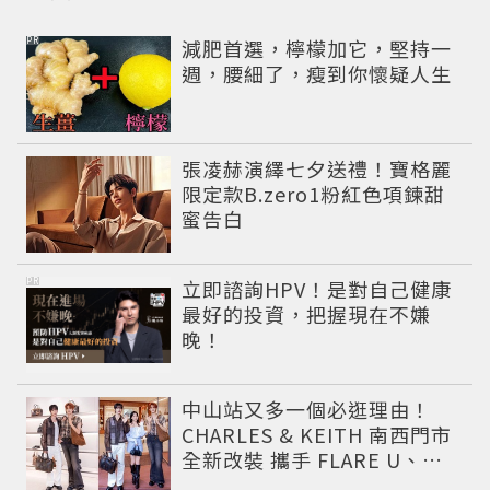
PR
減肥首選，檸檬加它，堅持一
週，腰細了，瘦到你懷疑人生
張凌赫演繹七夕送禮！寶格麗
限定款B.zero1粉紅色項鍊甜
蜜告白
PR
立即諮詢HPV！是對自己健康
最好的投資，把握現在不嫌
晚！
中山站又多一個必逛理由！
CHARLES & KEITH 南西門市
全新改裝 攜手 FLARE U、程
予希演繹秋季時尚