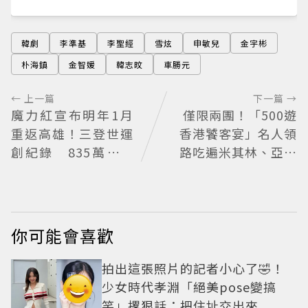
韓劇
李準基
李聖經
雪炫
申敏兒
金宇彬
朴海鎮
金智媛
韓志旼
車勝元
← 上一篇
下一篇 →
魔力紅宣布明年1月
僅限兩團！「500遊
重返高雄！三登世運
香港饕客宴」名人領
創紀錄 835萬張巡
路吃遍米其林、亞洲
演票房超狂
第一
你可能會喜歡
拍出這張照片的記者小心了🤣！
少女時代孝淵「絕美pose變搞
笑」撂狠話：把住址交出來