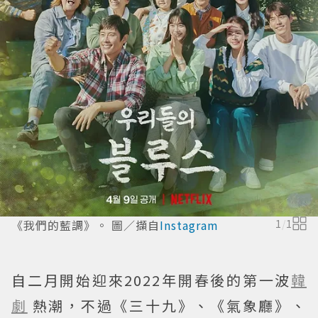
《我們的藍調》。 圖／擷自
Instagram
1
/
1
自二月開始迎來2022年開春後的第一波
韓
劇
熱潮，不過《三十九》、《氣象廳》、