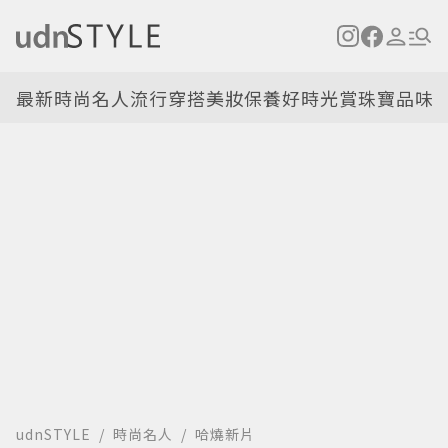
最新
時尚名人
流行穿搭
美妝保養
好時光
賞珠寶
品味
udnSTYLE
時尚名人
哈燒新片