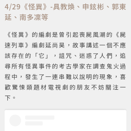
4/29《怪異》-具教煥、申鉉彬、郭東
延、南多凜等
《怪異》的編劇是曾引起喪屍風潮的《屍
速列車》編劇延尚昊，故事講述一個不應
該存在的「它」，詛咒、迷惑了人們，追
尋所有怪異事件的考古學家在調查鬼火過
程中，發生了一連串難以說明的現象，喜
歡驚悚類題材電視劇的朋友不妨關注一
下。