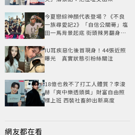
今夏戀綜神顏代表登場？《不良
一族尋愛記2》「自信公關哥」塩
田一馬背景起底 街頭辣男翻身當
老闆
IU耳疾惡化後首現身！44張近照
曝光 真實狀態引粉絲關注
18億也救不了打工人體質？李浚
赫「爽中樂透頭獎」財富自由照
樣上班 西裝社畜帥出新高度
網友都在看