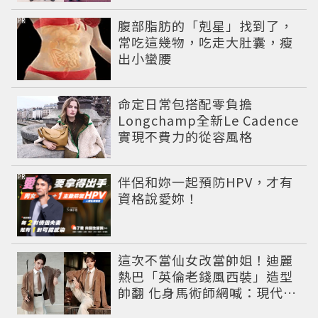
PR
腹部脂肪的「剋星」找到了，
常吃這幾物，吃走大肚囊，瘦
出小蠻腰
命定日常包搭配零負擔
Longchamp全新Le Cadence
實現不費力的從容風格
PR
伴侶和妳一起預防HPV，才有
資格說愛妳！
這次不當仙女改當帥姐！迪麗
熱巴「英倫老錢風西裝」造型
帥翻 化身馬術師網喊：現代版
李長歌