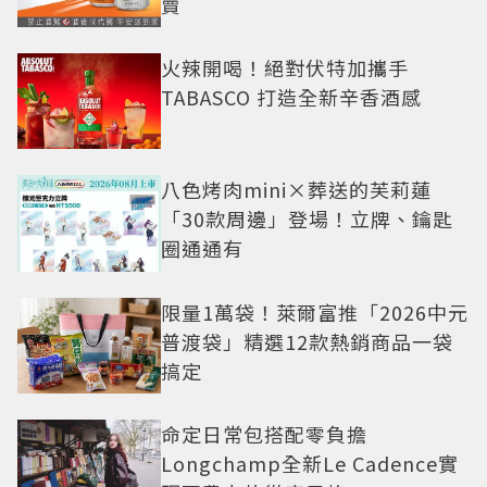
賣
火辣開喝！絕對伏特加攜手
TABASCO 打造全新辛香酒感
八色烤肉mini×葬送的芙莉蓮
「30款周邊」登場！立牌、鑰匙
圈通通有
限量1萬袋！萊爾富推「2026中元
普渡袋」精選12款熱銷商品一袋
搞定
命定日常包搭配零負擔
Longchamp全新Le Cadence實