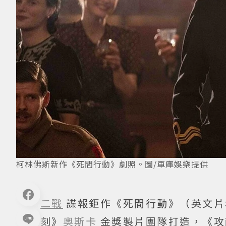
柯林佛斯新作《死間行動》劇照。圖/車庫娛樂提供
二戰
諜報鉅作《死間行動》（英文片名：O
刻》
奧斯卡
金獎製片團隊打造，《攻敵