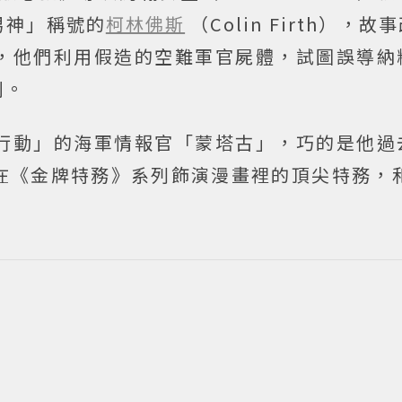
男神」稱號的
柯林佛斯
（Colin Firth），
，他們利用假造的空難軍官屍體，試圖誤導納
利。
行動」的海軍情報官「蒙塔古」，巧的是他過
在《金牌特務》系列飾演漫畫裡的頂尖特務，