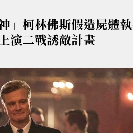
神」柯林佛斯假造屍體執
上演二戰誘敵計畫