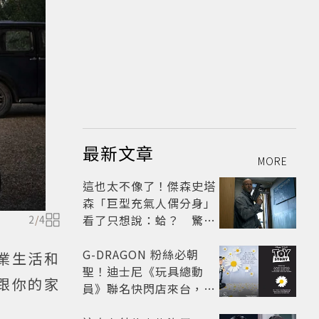
最新文章
MORE
這也太不像了！傑森史塔
森「巨型充氣人偶分身」
看了只想說：蛤？ 驚喜
2
/
4
連本尊都吐槽
G-DRAGON 粉絲必朝
業生活和
聖！迪士尼《玩具總動
跟你的家
員》聯名快閃店來台，限
定商品與打卡亮點公開