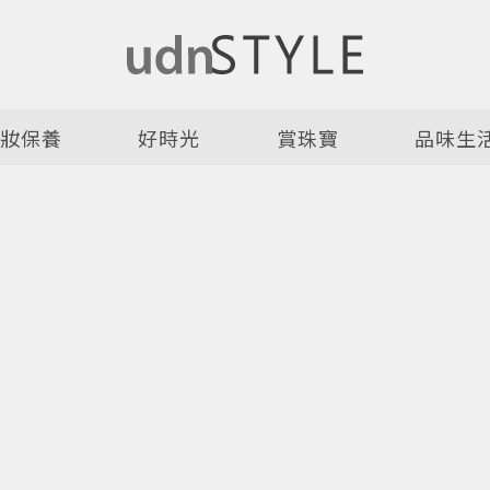
美妝保養
好時光
賞珠寶
品味生