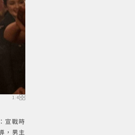
1
/
4
聲：宣戰時
執導，男主