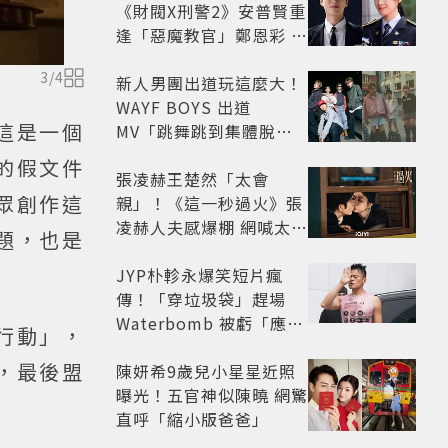
《財閥X刑警2》安普賢重
逢「惡魔教官」鄭恩彩 首
播收視6.1%超第一季開
3
/
4
紅盤
新人男團出道玩這麼大！
WAYF BOYS 出道
這是一個
MV「跳舞跳到集體脫
褲」超鬧 30秒對鏡清唱
的假文件
影片爆紅
張凌赫王楚然「太會
眾創作這
親」！《這一秒過火》張
凌赫人夫感爆棚 網喊太有
題，也是
氛圍
JYP朴軫永爆笑短片瘋
傳！「穿垃圾袋」趕場
Waterbomb 被虧「應該
行動」，
改名JPG」
，最後盟
陳妍希9歲兒小星星近照
曝光！五官神似陳曉 網驚
直呼「縮小版爸爸」