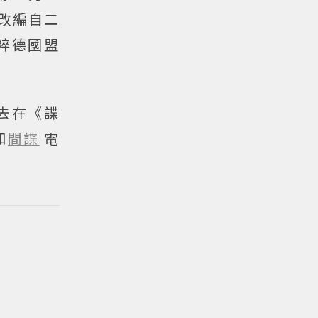
故事改編自二
粹德國盟
去在《諜
和
間諜
電