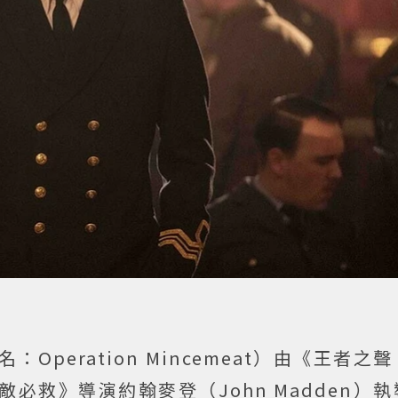
peration Mincemeat）由《王者之
必救》導演約翰麥登（John Madden）