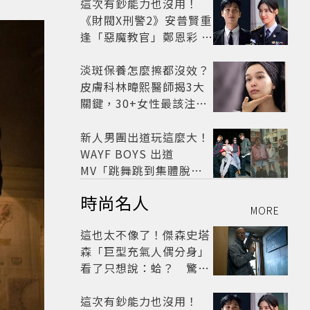
這次有鈔能力也沒用！
《財閥X刑警2》安普賢重
逢「惡魔教官」鄭恩彩 首
播收視6.1%超第一季開
紅盤
淡斑保養怎麼擦都沒效？
皮膚科林暐熙醫師揭3大
關鍵，30+女性最該注意
這個問題
新人男團出道玩這麼大！
WAYF BOYS 出道
MV「跳舞跳到集體脫
褲」超鬧 30秒對鏡清唱
時尚名人
影片爆紅
MORE
這也太不像了！傑森史塔
森「巨型充氣人偶分身」
看了只想說：蛤？ 驚喜
連本尊都吐槽
這次有鈔能力也沒用！