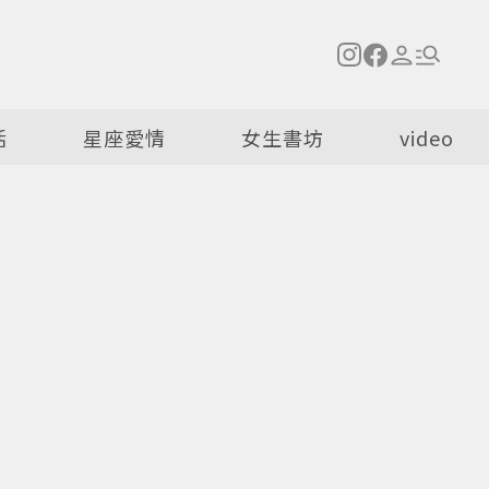
活
星座愛情
女生書坊
video