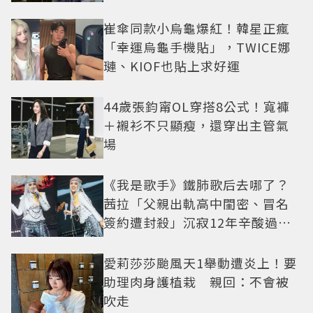
崔傘同款小烏龜爆紅！韓星正瘋
「幸運烏龜手機貼」，TWICE娜
璉、KIOF也貼上求好運
44歲張鈞甯OL穿搭8公式！寬褲
＋襯衫不只顯瘦，還穿出主管氣
場
《我是歌手》鐵肺歌后去哪了？
茜拉「父親出軌高中閨密、冒名
簽約遭封殺」沉寂12年辛酸過往
曝光
愛莉莎莎颱風天1舉動遭炎上！要
助理肉身護植栽 親回：不會被
吹走