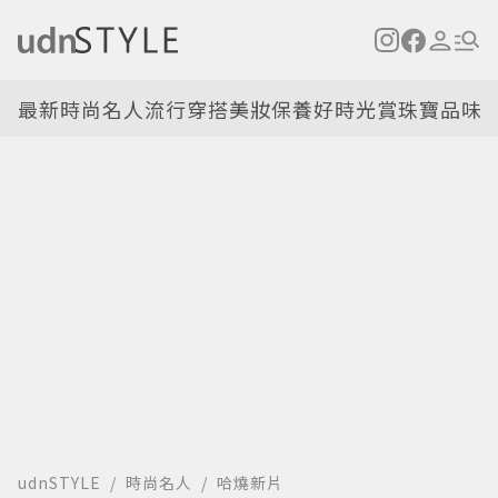
最新
時尚名人
流行穿搭
美妝保養
好時光
賞珠寶
品味
udnSTYLE
時尚名人
哈燒新片