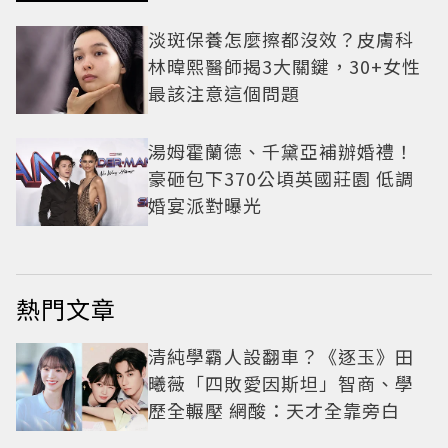
淡斑保養怎麼擦都沒效？皮膚科
林暐熙醫師揭3大關鍵，30+女性
最該注意這個問題
湯姆霍蘭德、千黛亞補辦婚禮！
豪砸包下370公頃英國莊園 低調
婚宴派對曝光
熱門文章
清純學霸人設翻車？《逐玉》田
曦薇「四敗愛因斯坦」智商、學
歷全輾壓 網酸：天才全靠旁白