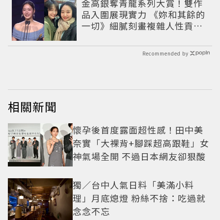
金高銀奪青龍系列大賞！雙作
品入圍展現實力 《妳和其餘的
一切》細膩刻畫複雜人性貢獻
大賞級演技
Recommended by
相關新聞
懷孕後首度露面超性感！田中美
奈實「大裸背+腳踩超高跟鞋」女
神氣場全開 不過日本網友卻狠酸
獨／台中人氣日料「美滿小料
理」月底熄燈 粉絲不捨：吃過就
念念不忘