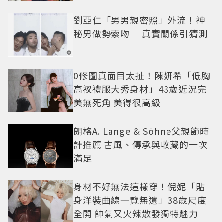
劉亞仁「男男親密照」外流！神
秘男做勢索吻 真實關係引猜測
0修圖真面目太扯！陳妍希「低胸
高衩禮服大秀身材」43歲近況完
美無死角 美得很高級
朗格A. Lange & Söhne父親節時
計推薦 古風、傳承與收藏的一次
滿足
身材不好無法這樣穿！倪妮「貼
身洋裝曲線一覽無遺」38歲尺度
全開 帥氣又火辣散發獨特魅力