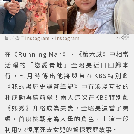
圖／擷自
instagram
、
instagram
3
/
3
在《Running Man》、《第六感》中相當
活躍的「戀愛青蛙」全昭旻近日回歸本
行，七月時傳出他將與曾在KBS特別劇
《我的黑歷史誤答筆記》中有浪漫互動的
朴成勳再續前緣！兩人這次在KBS特別劇
《熙秀》升格成為夫妻，全昭旻還當了媽
媽，首度挑戰身為人母的角色，上演一段
利用VR復原死去女兒的驚悚家庭故事。