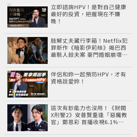
PR
立即諮詢HPV！是對自己健康
最好的投資，把握現在不嫌
晚！
肢解丈夫藏行李箱！Netflix犯
罪新作《暗影伊莉絲》揭巴西
最駭人殺夫案 豪門婚姻崩壞釀
致命慘劇
PR
伴侶和妳一起預防HPV，才有
資格說愛妳！
這次有鈔能力也沒用！《財閥
X刑警2》安普賢重逢「惡魔教
官」鄭恩彩 首播收視6.1%超
第一季開紅盤