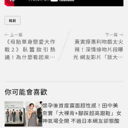
韓劇
← 上一篇
下一篇 →
《母胎單身戀愛大作
黃寅燁惠利吻戲太火
戰2》臥蠶妝引熱
辣！深情接吻片段曝
議！為什麼看起來這
光 網友影片「放大調
麼不自然？彩妝師教
亮」捕捉甜蜜瞬間
你正確畫法
你可能會喜歡
懷孕後首度露面超性感！田中美
奈實「大裸背+腳踩超高跟鞋」女
神氣場全開 不過日本網友卻狠酸