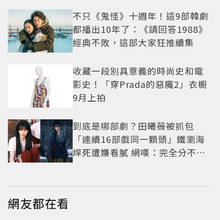
不只《鬼怪》十週年！這9部韓劇
都播出10年了：《請回答1988》
經典不敗，這部大家狂推續集
收藏一段別具意義的時尚史和電
影史！「穿Prada的惡魔2」衣櫥
9月上拍
到底是哪部劇？田曦薇被抓包
「連續16部戲同一顆頭」鐵瀏海
焊死遭嫌看膩 網嘆：完全分不出
角色
網友都在看