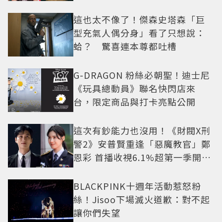
抓馬！
這也太不像了！傑森史塔森「巨
型充氣人偶分身」看了只想說：
蛤？ 驚喜連本尊都吐槽
G-DRAGON 粉絲必朝聖！迪士尼
《玩具總動員》聯名快閃店來
台，限定商品與打卡亮點公開
這次有鈔能力也沒用！《財閥X刑
警2》安普賢重逢「惡魔教官」鄭
恩彩 首播收視6.1%超第一季開紅
盤
BLACKPINK十週年活動惹怒粉
絲！Jisoo下場滅火道歉：對不起
讓你們失望