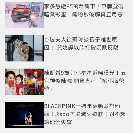
李多慧砸85萬牽新車！車牌號碼
暗藏彩蛋 鐵粉秒破解真正用意
台玻夫人徐莉玲談長子離世原
因！ 兒媳譚以欣打破沉默反駁
陳妍希9歲兒小星星近照曝光！五
官神似陳曉 網驚直呼「縮小版爸
爸」
BLACKPINK十週年活動惹怒粉
絲！Jisoo下場滅火道歉：對不起
讓你們失望