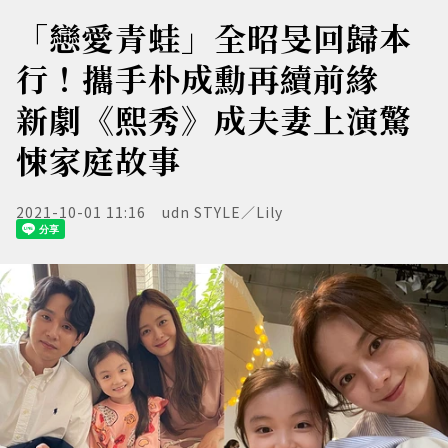
「戀愛青蛙」全昭旻回歸本
行！攜手朴成勳再續前緣
新劇《熙秀》成夫妻上演驚
悚家庭故事
2021-10-01 11:16
udn STYLE／Lily