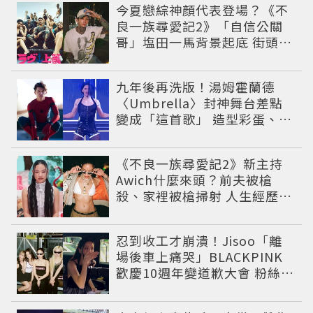
今夏戀綜神顏代表登場？《不
良一族尋愛記2》「自信公關
哥」塩田一馬背景起底 街頭辣
男翻身當老闆
九年後再洗版！湯姆霍蘭德
〈Umbrella〉封神舞台差點
變成「這首歌」 造型彩蛋、暖
心故事一次公開
《不良一族尋愛記2》新主持
Awich什麼來頭？前夫被槍
殺、家裡被槍掃射 人生經歷比
參演者還抓馬！
忍到收工才崩潰！Jisoo「離
場後車上痛哭」BLACKPINK
歡慶10週年變道歉大會 粉絲看
了超心疼