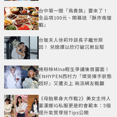
台中第一間「鳥貴族」要來了！
全品項100元、開幕送「酥炸南蠻
蝦」
台玻夫人徐莉玲談長子離世原
因！ 兒媳譚以欣打破沉默反駁
捲粉絲Mina輕生爭議後首露面！
ENHYPEN西村力「燦笑揮手狀態
超好」又遭炎上 兩派網友戰翻
《母胎單身大作戰2》美女主持人
姜漢娜IG私服更是約會範本：5個
提升氣質穿搭Tips公開