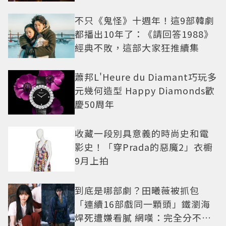
不只《鬼怪》十週年！這9部韓劇
都播出10年了：《請回答1988》
經典不敗，這部大家狂推續集
蕭邦L'Heure du Diamant巧玩多
元幾何造型 Happy Diamonds歡
慶50周年
收藏一段別具意義的時尚史和電
影史！「穿Prada的惡魔2」衣櫥
9月上拍
到底是哪部劇？田曦薇被抓包
「連續16部戲同一顆頭」鐵瀏海
焊死遭嫌看膩 網嘆：完全分不出