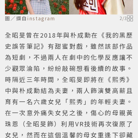
圖／擷自
instagram
2
/
3
全昭旻曾在2018年與朴成勳在《我的黑歷
史誤答筆記》有甜蜜對戲，雖然該部作品
為短劇，不過兩人在劇中的化學反應讓不
少觀眾淪陷，紛紛敲碗想看後續的故事。
時隔近三年時間，全昭旻即將在《熙秀》
中與朴成勳結為夫妻，兩人飾演雙高薪且
育有一名六歲女兒「熙秀」的年輕夫妻。
在一次意外痛失女兒之後，傷心的母親黃
珠恩（全昭旻飾）利用VR技術再次復原了
女兒，然而在這個溫馨的母女重逢下卻藏