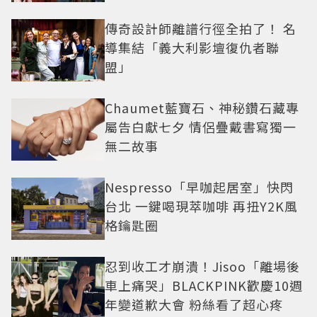
角色
傳奇設計師離譜行徑全拍了！ 名
導集結「義大利影壇復仇者聯
盟」
Chaumet藍寶石、神秘鑽石藏專
屬告白獻七夕 情侶疊戴書寫獨一
無二故事
Nespresso「早咖起居室」快閃
台北 一鍵喝現萃咖啡 再扭Y2K風
格鑰匙圈
忍到收工才崩潰！Jisoo「離場後
車上痛哭」BLACKPINK歡慶10週
年變道歉大會 粉絲看了超心疼