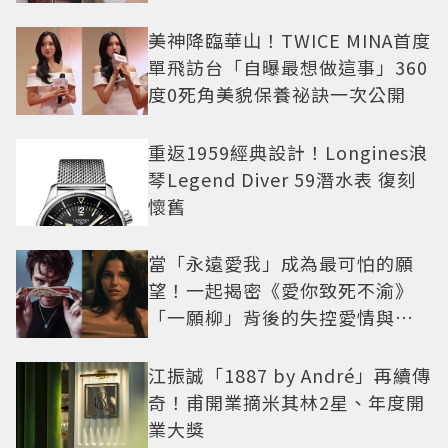
美神降臨華山！TWICE MINA首度
單飛訪台「自曝最想做這事」360
度0死角美貌保養祕訣一次公開
重返1959經典設計！Longines浪
琴Legend Diver 59潛水表 復刻
懷舊
當「永遠愛我」成為最可怕的願
望！一起揭密《愛你致死不渝》
「一願柳」背後的失控愛情與爆
紅之路
江振誠「1887 by André」再續傳
奇！甫開業摘米其林2星、年度開
業大獎