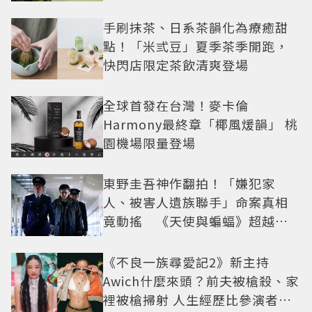
手刷抹茶、日系茶韻化為療癒甜
點！「米弎豆」夏季茶季開跑，
快閃店限定茶飲清爽登場
全球首發在台灣！麥卡倫
Harmony最終章「椰風煖韻」 桃
園機場限量登場
東野圭吾神作翻拍！「嫌犯家
人、被害人遺族聯手」命案真相
竟動搖 《天使與蝙蝠》超越懸
疑框架展開
《不良一族尋愛記2》新主持
Awich什麼來頭？前夫被槍殺、家
裡被槍掃射 人生經歷比參演者還