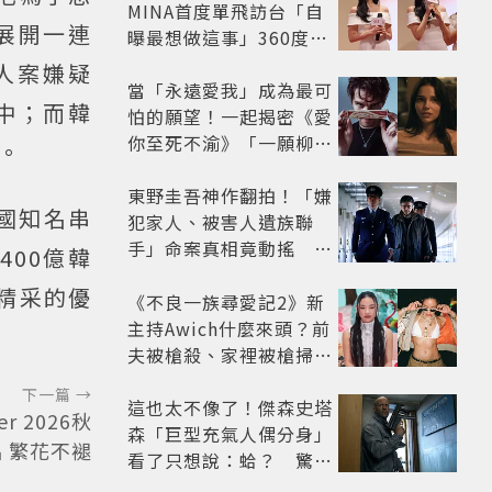
MINA首度單飛訪台「自
展開一連
曝最想做這事」360度0
死角美貌保養祕訣一次公
人案嫌疑
開
當「永遠愛我」成為最可
中；而韓
怕的願望！一起揭密《愛
你至死不渝》「一願柳」
。
背後的失控愛情與爆紅之
路
東野圭吾神作翻拍！「嫌
韓國知名串
犯家人、被害人遺族聯
手」命案真相竟動搖
400億韓
《天使與蝙蝠》超越懸疑
很精采的優
框架展開
《不良一族尋愛記2》新
主持Awich什麼來頭？前
夫被槍殺、家裡被槍掃射
人生經歷比參演者還抓
下一篇 →
馬！
這也太不像了！傑森史塔
r 2026秋
森「巨型充氣人偶分身」
 繁花不褪
看了只想說：蛤？ 驚喜
連本尊都吐槽