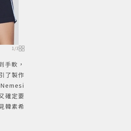
1
/
3
到手軟，
吸引了製作
emesi
又確定要
可見韓素希