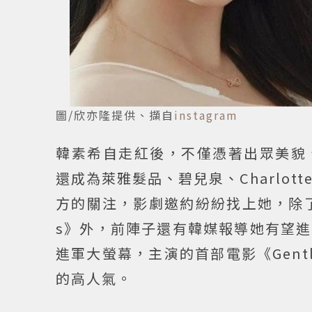
圖/欣亦隆提供、擷自
instagram
韓素希自走紅後，不僅憑著出眾美貌
還成為萊雅髮品、碧兒泉、Charlott
方的關注，影劇邀約紛紛找上她，除了先
s》外，前陣子還有韓媒報導她有望
進軍大螢幕，主演的首部電影《Gen
的高人氣。