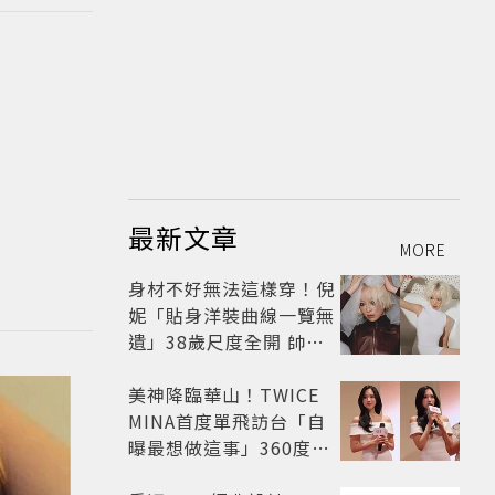
最新文章
MORE
身材不好無法這樣穿！倪
妮「貼身洋裝曲線一覽無
遺」38歲尺度全開 帥氣
又火辣散發獨特魅力
美神降臨華山！TWICE
MINA首度單飛訪台「自
曝最想做這事」360度0
死角美貌保養祕訣一次公