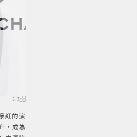
3
/
3
爆紅的演
升，成為