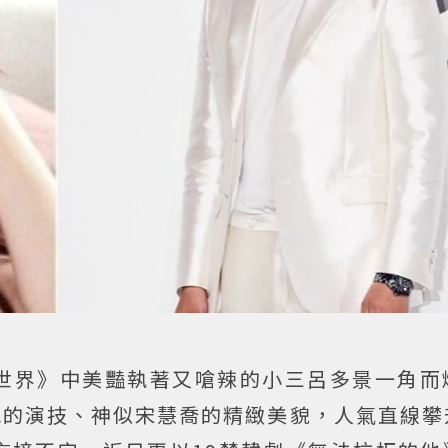
世界》中美豔執著又嗆辣的小三呂多景一角而
色的演技、神似宋慧喬的精緻美貌，人氣直線攀