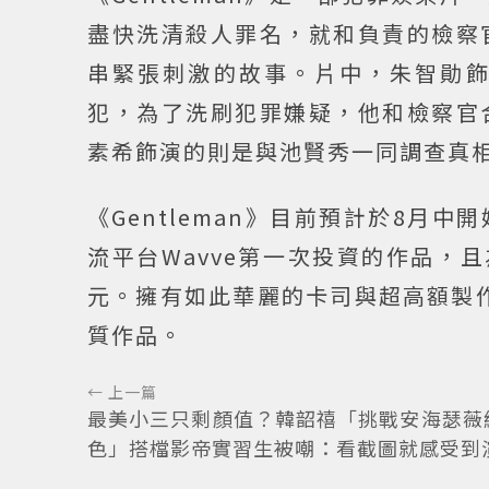
盡快洗清殺人罪名，就和負責的檢察
串緊張刺激的故事。片中，朱智勛
犯，為了洗刷犯罪嫌疑，他和檢察官
素希飾演的則是與池賢秀一同調查真
《Gentleman》目前預計於8
流平台Wavve第一次投資的作品，
元。擁有如此華麗的卡司與超高額製作
質作品。
← 上一篇
最美小三只剩顏值？韓韶禧「挑戰安海瑟薇
色」搭檔影帝實習生被嘲：看截圖就感受到