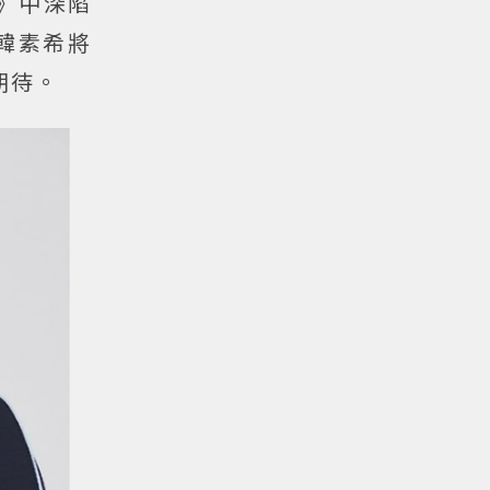
》中深陷
韓素希將
期待。