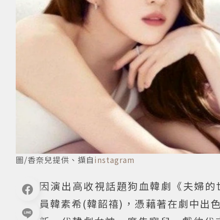
圖/香奈兒提供、擷自
instagram
因演出高收視話題狗血韓劇《夫婦的
員韓素希(韓韶禧)，憑藉著在劇中出