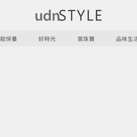
美妝保養
好時光
賞珠寶
品味生