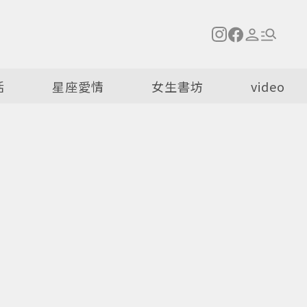
活
星座愛情
女生書坊
video