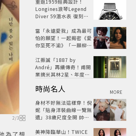
開
重返1959經典設計！
Longines浪琴Legend
Diver 59潛水表 復刻懷
舊
當「永遠愛我」成為最可
怕的願望！一起揭密《愛
你至死不渝》「一願柳」
背後的失控愛情與爆紅之
路
江振誠「1887 by
André」再續傳奇！甫開
業摘米其林2星、年度開
業大獎
時尚名人
MORE
身材不好無法這樣穿！倪
妮「貼身洋裝曲線一覽無
遺」38歲尺度全開 帥氣
2
/
3
又火辣散發獨特魅力
美神降臨華山！TWICE
而他為了想