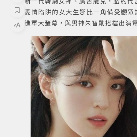
新一代韓劇女神、廣告寵兒，戲約代
愛情陷阱的女大生娜比一角備受觀眾
進軍大螢幕，與男神朱智勛搭檔出演電影