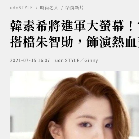
udnSTYLE
時尚名人
哈燒新片
韓素希將進軍大螢幕！電
搭檔朱智勛，飾演熱血
2021-07-15 16:07
udn STYLE／Ginny