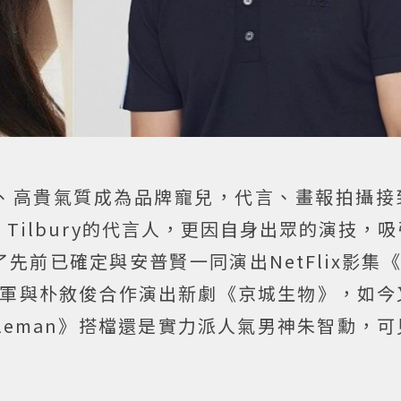
、高貴氣質成為品牌寵兒，代言、畫報拍攝接
e Tilbury的代言人，更因自身出眾的演技，
前已確定與安普賢一同演出NetFlix影集《N
進軍與朴敘俊合作演出新劇《京城生物》，如今
tleman》搭檔還是實力派人氣男神朱智勳，