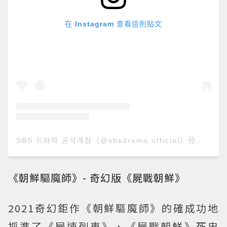
在 Instagram 查看這則貼文
SBS 드라마 공식계정（@sbsdrama.official）分享的貼文
《朝鮮驅魔師》- 奇幻版《屍戰朝鮮》
2021奇幻鉅作《朝鮮驅魔師》的確成功地
抓準了《屍速列車》、《屍戰朝鮮》死忠