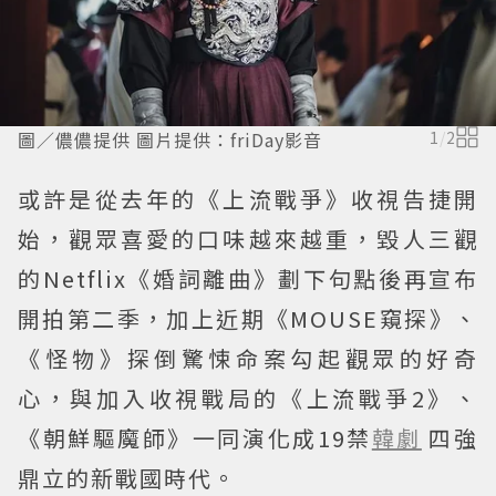
圖／儂儂提供 圖片提供：friDay影音
1
/
2
或許是從去年的《上流戰爭》收視告捷開
始，觀眾喜愛的口味越來越重，毀人三觀
的Netflix《婚詞離曲》劃下句點後再宣布
開拍第二季，加上近期《MOUSE窺探》、
《怪物》探倒驚悚命案勾起觀眾的好奇
心，與加入收視戰局的《上流戰爭2》、
《朝鮮驅魔師》一同演化成19禁
韓劇
四強
鼎立的新戰國時代。