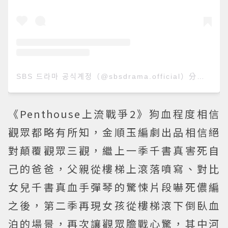
SBS 드라마 공식계정（@sbsdrama.official）分享的貼文
《Penthouse上流戰爭2》狗血程度相信
觀眾都略有所知，金順玉編劇出品相信絕
對顛覆觀眾三觀，繼上一季千書真害死自
己的爸爸，父親從樓梯上滾落噴寫、對比
女兒千書真血手彈琴的驚悚片段嚇死儂編
之後，第二季再現女孩從樓梯滾下倒臥血
泊的場景，再次讓觀眾膽戰心驚，其中河