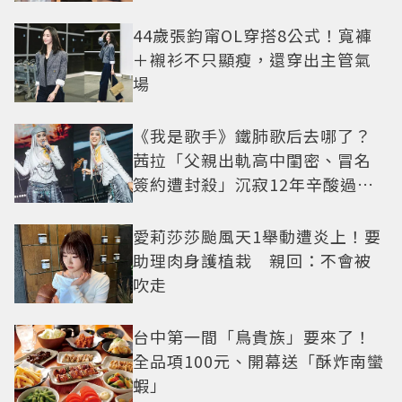
44歲張鈞甯OL穿搭8公式！寬褲
＋襯衫不只顯瘦，還穿出主管氣
場
《我是歌手》鐵肺歌后去哪了？
茜拉「父親出軌高中閨密、冒名
簽約遭封殺」沉寂12年辛酸過往
曝光
愛莉莎莎颱風天1舉動遭炎上！要
助理肉身護植栽 親回：不會被
吹走
台中第一間「鳥貴族」要來了！
全品項100元、開幕送「酥炸南蠻
蝦」