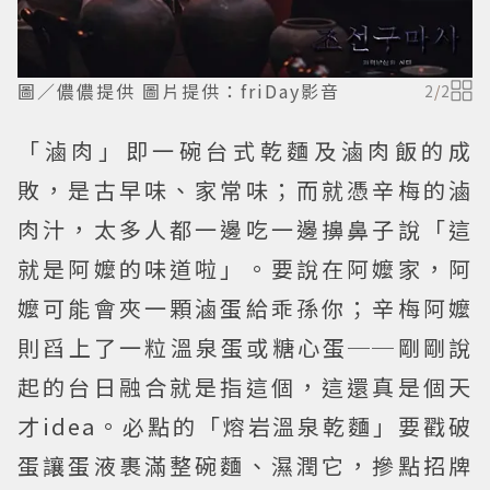
圖／儂儂提供 圖片提供：friDay影音
2
/
2
「滷肉」即一碗台式乾麵及滷肉飯的成
敗，是古早味、家常味；而就憑辛梅的滷
肉汁，太多人都一邊吃一邊擤鼻子說「這
就是阿嬤的味道啦」。要說在阿嬤家，阿
嬤可能會夾一顆滷蛋給乖孫你；辛梅阿嬤
則舀上了一粒溫泉蛋或糖心蛋──剛剛說
起的台日融合就是指這個，這還真是個天
才idea。必點的「熔岩溫泉乾麵」要戳破
蛋讓蛋液裹滿整碗麵、濕潤它，摻點招牌