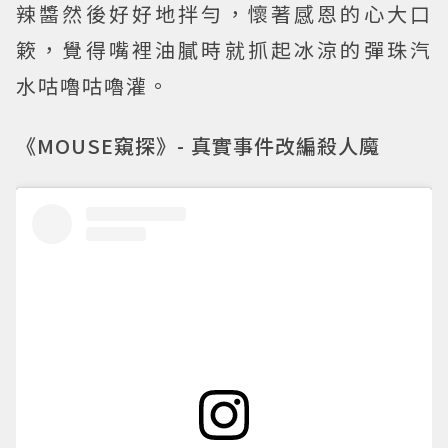
辣醬然後好好地拌勻，懷著感恩的心大口
簌，覺得嘴裡油膩時就抓起冰涼的彈珠汽
水咕嚕咕嚕灌。
《MOUSE窺探》- 真實事件改編殺人魔