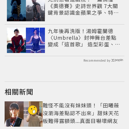
《奧德賽》史詩世界觀 7大關
鍵背景認識金蘋果之爭、特洛
伊戰爭與英雄悲劇
九年後再洗版！湯姆霍蘭德
〈Umbrella〉封神舞台差點
變成「這首歌」 造型彩蛋、暖
心故事一次公開
Recommended by
相關新聞
難怪不能沒有妹妹頭！「田曦薇
沒瀏海差點認不出來」甜妹天花
板難得露額頭...真面目嚇壞網友