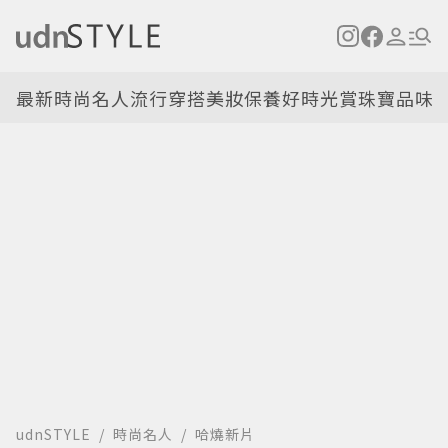
最新
時尚名人
流行穿搭
美妝保養
好時光
賞珠寶
品味
udnSTYLE
時尚名人
哈燒新片