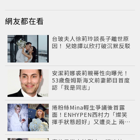
網友都在看
台玻夫人徐莉玲談長子離世原
因！ 兒媳譚以欣打破沉默反駁
安潔莉娜裘莉親哥性向曝光！
53歲詹姆斯海文前妻節目首度
認「我是同志」
捲粉絲Mina輕生爭議後首露
面！ENHYPEN西村力「燦笑
揮手狀態超好」又遭炎上 兩派
網友戰翻