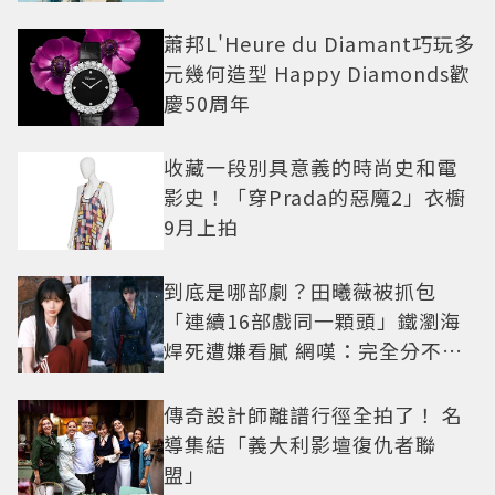
蕭邦L'Heure du Diamant巧玩多
元幾何造型 Happy Diamonds歡
慶50周年
收藏一段別具意義的時尚史和電
影史！「穿Prada的惡魔2」衣櫥
9月上拍
到底是哪部劇？田曦薇被抓包
「連續16部戲同一顆頭」鐵瀏海
焊死遭嫌看膩 網嘆：完全分不出
角色
傳奇設計師離譜行徑全拍了！ 名
導集結「義大利影壇復仇者聯
盟」