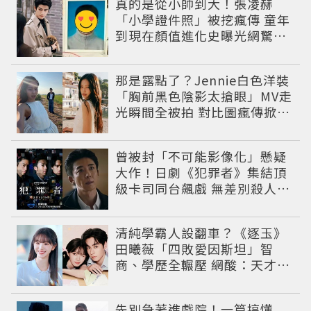
真的是從小帥到大！張凌赫
「小學證件照」被挖瘋傳 童年
到現在顏值進化史曝光網驚：
完全等比例長大
那是露點了？Jennie白色洋裝
「胸前黑色陰影太搶眼」MV走
光瞬間全被拍 對比圖瘋傳掀論
戰
曾被封「不可能影像化」懸疑
大作！日劇《犯罪者》集結頂
級卡司同台飆戲 無差別殺人案
捲出政商黑幕
清純學霸人設翻車？《逐玉》
田曦薇「四敗愛因斯坦」智
商、學歷全輾壓 網酸：天才全
靠旁白
先別急著進戲院！一篇搞懂