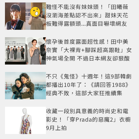
難怪不能沒有妹妹頭！「田曦薇
沒瀏海差點認不出來」甜妹天花
板難得露額頭...真面目嚇壞網友
懷孕後首度露面超性感！田中美
奈實「大裸背+腳踩超高跟鞋」女
神氣場全開 不過日本網友卻狠酸
不只《鬼怪》十週年！這9部韓劇
都播出10年了：《請回答1988》
經典不敗，這部大家狂推續集
收藏一段別具意義的時尚史和電
影史！「穿Prada的惡魔2」衣櫥
9月上拍