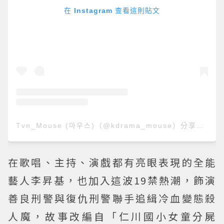
在 Instagram 查看這則貼文
Tvn_Mouse (마우스)（@kdrama_mouse）分享的貼文
在歌唱、主持、演戲都有亮眼表現的全能
藝人李昇基，也加入這波19禁熱潮，飾演
善良刑警與復仇刑警聯手追緝冷血變態殺
人魔，故事改編自「仁川國小女童分屍