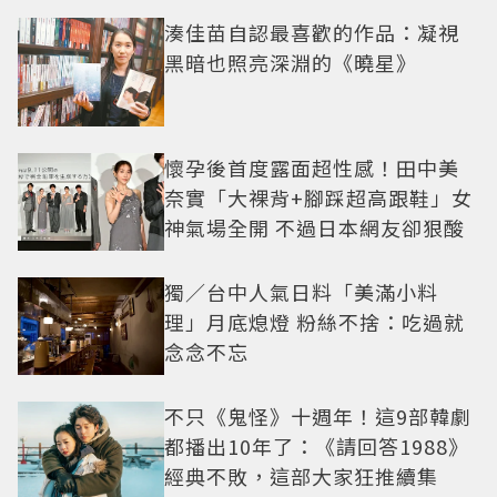
湊佳苗自認最喜歡的作品：凝視
黑暗也照亮深淵的《曉星》
懷孕後首度露面超性感！田中美
奈實「大裸背+腳踩超高跟鞋」女
神氣場全開 不過日本網友卻狠酸
獨／台中人氣日料「美滿小料
理」月底熄燈 粉絲不捨：吃過就
念念不忘
不只《鬼怪》十週年！這9部韓劇
都播出10年了：《請回答1988》
經典不敗，這部大家狂推續集