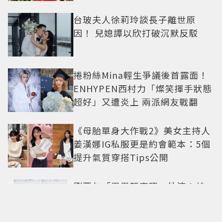
台玻夫人徐莉玲談長子離世原
因！ 兒媳譚以欣打破沉默反駁
捲粉絲Mina輕生爭議後首露面！
ENHYPEN西村力「燦笑揮手狀態
超好」又遭炎上 兩派網友戰翻
《母胎單身大作戰2》美女主持人
姜漢娜IG私服更是約會範本：5個
提升氣質穿搭Tips公開
劉亞仁「男男親密照」外流！神
秘男做勢索吻 真實關係引猜測