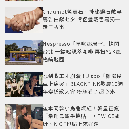
Chaumet藍寶石、神秘鑽石藏專
屬告白獻七夕 情侶疊戴書寫獨一
無二故事
Nespresso「早咖起居室」快閃
台北 一鍵喝現萃咖啡 再扭Y2K風
格鑰匙圈
忍到收工才崩潰！Jisoo「離場後
車上痛哭」BLACKPINK歡慶10週
年變道歉大會 粉絲看了超心疼
崔傘同款小烏龜爆紅！韓星正瘋
「幸運烏龜手機貼」，TWICE娜
璉、KIOF也貼上求好運