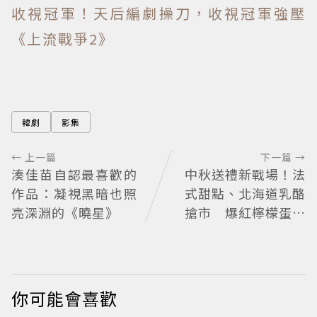
收視冠軍！天后編劇操刀，收視冠軍強壓
《上流戰爭2》
韓劇
影集
← 上一篇
下一篇 →
湊佳苗自認最喜歡的
中秋送禮新戰場！法
作品：凝視黑暗也照
式甜點、北海道乳酪
亮深淵的《曉星》
搶市 爆紅檸檬蛋糕
熱銷破萬顆
你可能會喜歡