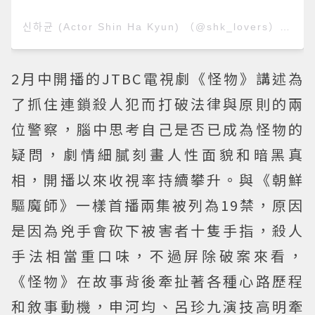
신하균 (Actor Shin Ha Kyun) （@shk_lovers）分享的貼文
2月中開播的JTBC電視劇《怪物》講述為
了抓住連鎖殺人犯而打破法律與原則的兩
位警察，腦中思考自己是否已成為怪物的
疑問，劇情細膩刻畫人性面貌和暗黑真
相，開播以來收視率持續攀升。與《朝鮮
驅魔師》一樣首播兩集被列為19禁，原因
是因為兇手會砍下被害者十隻手指，殺人
手法相當重口味，不過屏除破案來看，
《怪物》在故事背後牽扯著各種心路歷程
和敘事動機，申河均、呂珍九演技高明牽