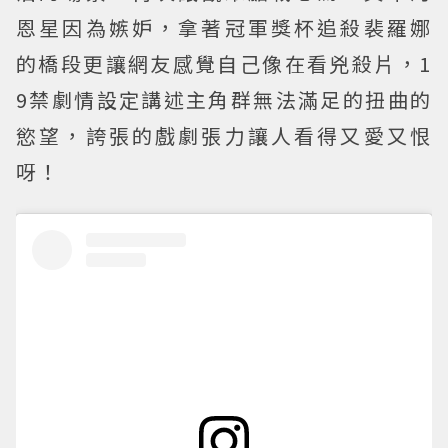
恩星因為嫉妒，拿著冠軍獎杯追殺裴羅娜
的橋段更讓網友感覺自己像在看兇殺片，1
9禁劇情設定講述主角群無法滿足的扭曲的
慾望，誇張的戲劇張力讓人看得又愛又恨
呀！