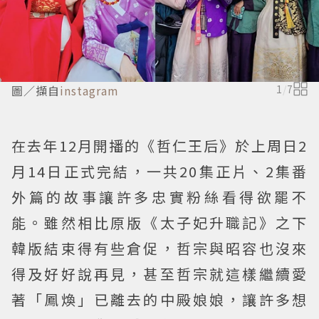
圖／擷自
instagram
1
/
7
在去年12月開播的《哲仁王后》於上周日2
月14日正式完結，一共20集正片、2集番
外篇的故事讓許多忠實粉絲看得欲罷不
能。雖然相比原版《太子妃升職記》之下
韓版結束得有些倉促，哲宗與昭容也沒來
得及好好說再見，甚至哲宗就這樣繼續愛
著「鳳煥」已離去的中殿娘娘，讓許多想