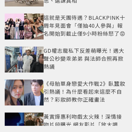
思、選課真相
這就是天團待遇？BLACKPINK十
周年見面會「僅抽40人參與」報
名開始到截止僅9小時粉絲怒了😡
GD權志龍私下反差萌曝光！遇大
聲公秒變乖弟弟 與法師合照再掀
熱議
《母胎單身戀愛大作戰2》臥蠶妝
引熱議！為什麼看起來這麼不自
然？彩妝師教你正確畫法
黃寅燁惠利吻戲太火辣！深情接
吻片段曝光 網友影片「放大調