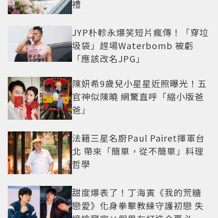
禮
JYP朴軫永爆笑短片瘋傳！「穿垃
圾袋」趕場Waterbomb 被虧
「應該改名JPG」
陳妍希9歲兒小星星近照曝光！五
官神似陳曉 網驚直呼「縮小版爸
爸」
法籍三星名廚Paul Pairet揮軍台
北 帶來「簡單，從不簡單」料理
哲學
甜度爆表了！丁海寅《我的荒糖
戀愛》化身拳擊教練守護初戀 失