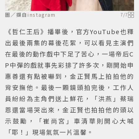
圖／擷自
instagram
7
/
7
《哲仁王后》播畢後，官方YouTube也釋
出最後兩集的幕後花絮，可以看見主演們
在最後的動作戲中下足了苦心，一場帝后C
P中彈的戲就事先彩排了許多次，剛開始申
惠善還有點被嚇到，金正賢馬上拍拍他的
背安撫他。最後一顆鏡頭拍完後，工作人
員紛紛為主角們送上鮮花，「洪燕」蔡瑞
恩還當場哭出來，金正賢也拍拍他的頭以
示鼓勵，「崔尚宮」車清華則開心大喊
「耶！」現場氣氛一片溫馨。