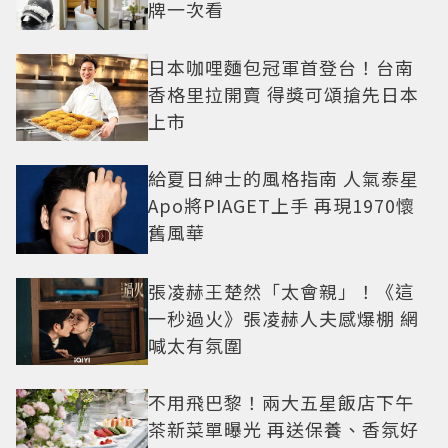
牌一次看
日本咖哩麵包冠軍首登台！台南
香格里拉開賣 得獎可頌搶先日本
上市
給夏日紳士的風格指南 人氣泰星
Apo將PIAGET上手 再現1970懷
舊風華
張凌赫王楚然「太會親」！《這
一秒過火》張凌赫人夫感爆棚 網
喊太有氛圍
不用飛巴黎！兩大五星飯店下午
茶新菜單曝光 再送保養、香氛好