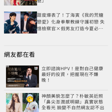
爸」
甜度爆表了！丁海寅《我的荒糖
戀愛》化身拳擊教練守護初戀 失
憶檢察官×假男友打造今夏必看
小甜劇
網友都在看
PR
立即諮詢HPV！是對自己健康
最好的投資，把握現在不嫌
晚！
神顏美貌怎麼了？朴敏英近照
「鼻尖澎潤感明顯」真實狀態
全看光 臉變不自然網友認不出