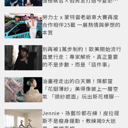
憶檢察官×假男友打造今夏必看
小甜劇
勞力士 x 蒙特雷老爺車大賽再度
合作相伴25載 一展熱情與夢想的
本質
別再被1萬步制約！歐美開始流行
直覺行走：專家解析，真正重要
的不是步數，而是「這件事」
油畫裡走出的白天鵝！陳都靈
「花瓣薄紗」美得像披上一層空
氣 「頭紗遮面」玩出新花樣朦朧
美感太仙
Jennie、孫藝珍都在練！皮拉提
斯不是瘦身運動，教練揭9大迷