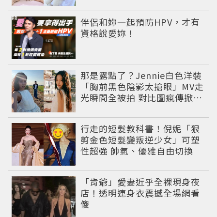
PR
伴侶和妳一起預防HPV，才有
資格說愛妳！
那是露點了？Jennie白色洋裝
「胸前黑色陰影太搶眼」MV走
光瞬間全被拍 對比圖瘋傳掀論
戰
行走的短髮教科書！倪妮「狠
剪金色短髮變叛逆少女」可塑
性超強 帥氣、優雅自由切換
「肯爺」愛妻近乎全裸現身夜
店！透明連身衣震撼全場網看
傻