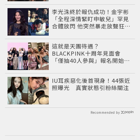
李光洙終於報仇成功！金宇彬
「全程深情緊盯申敏兒」罕見
合體放閃 他突然暴走放聲狂吼
笑翻全場
這就是天團待遇？
BLACKPINK十周年見面會
「僅抽40人參與」報名開始到
截止僅9小時粉絲怒了😡
IU耳疾惡化後首現身！44張近
照曝光 真實狀態引粉絲關注
Recommended by