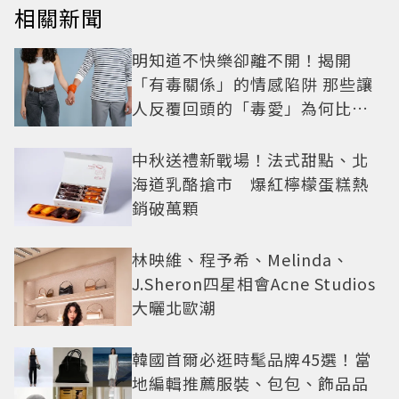
相關新聞
明知道不快樂卻離不開！揭開
「有毒關係」的情感陷阱 那些讓
人反覆回頭的「毒愛」為何比菸
還難戒？
中秋送禮新戰場！法式甜點、北
海道乳酪搶市 爆紅檸檬蛋糕熱
銷破萬顆
林映維、程予希、Melinda、
J.Sheron四星相會Acne Studios
大曬北歐潮
韓國首爾必逛時髦品牌45選！當
地編輯推薦服裝、包包、飾品品