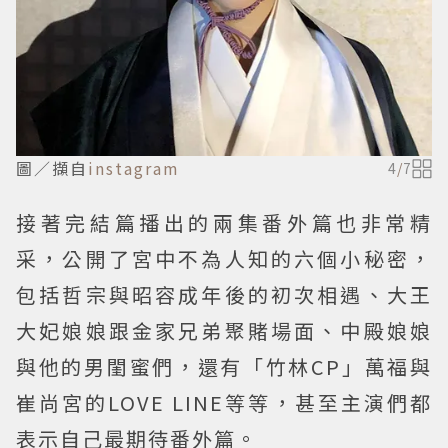
圖／擷自
instagram
4
/
7
接著完結篇播出的兩集番外篇也非常精
采，公開了宮中不為人知的六個小秘密，
包括哲宗與昭容成年後的初次相遇、大王
大妃娘娘跟金家兄弟聚賭場面、中殿娘娘
與他的男閨蜜們，還有「竹林CP」萬福與
崔尚宮的LOVE LINE等等，甚至主演們都
表示自己最期待番外篇。