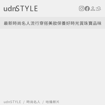
最新
時尚名人
流行穿搭
美妝保養
好時光
賞珠寶
品味
udnSTYLE
時尚名人
哈燒新片