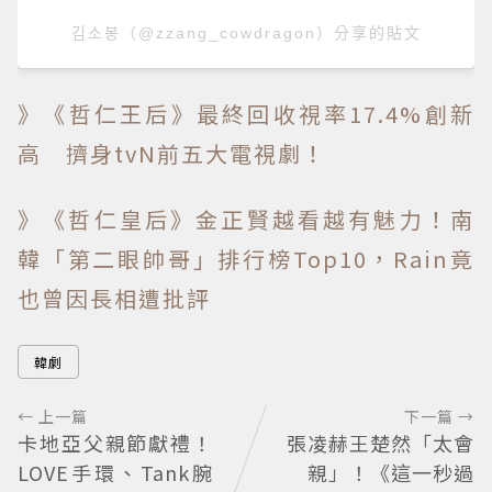
김소봉（@zzang_cowdragon）分享的貼文
》《哲仁王后》最終回收視率17.4%創新
高 擠身tvN前五大電視劇！
》《哲仁皇后》金正賢越看越有魅力！南
韓「第二眼帥哥」排行榜Top10，Rain竟
也曾因長相遭批評
韓劇
← 上一篇
下一篇 →
卡地亞父親節獻禮！
張凌赫王楚然「太會
LOVE手環、Tank腕
親」！《這一秒過