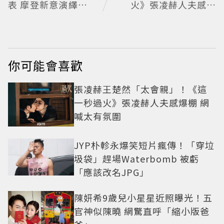
表 摩登新意演繹永不
火》張凌赫人夫感爆
退流行經典
棚 網喊太有氛圍
你可能會喜歡
張凌赫王楚然「太會親」！《這
一秒過火》張凌赫人夫感爆棚 網
喊太有氛圍
JYP朴軫永爆笑短片瘋傳！「穿垃
圾袋」趕場Waterbomb 被虧
「應該改名JPG」
陳妍希9歲兒小星星近照曝光！五
官神似陳曉 網驚直呼「縮小版爸