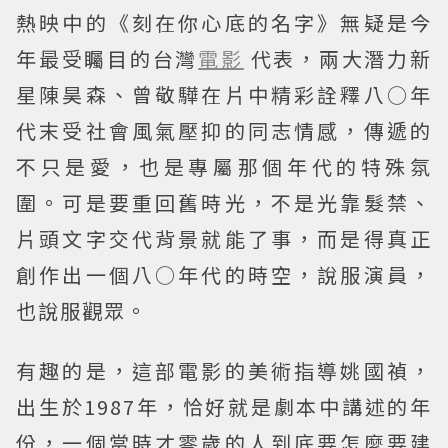
熱映中的《刻在你心底的名字》無疑是今
年最受矚目的台灣
電影
代表，兩大潛力新
星陳昊森、曾敬驊在片中精彩詮釋八○年
代末受社會風氣壓抑的同志情感，傳遞的
不只是愛，也是專屬那個年代的特殊氛
圍。可是要重回舊時光，不是光靠髮禁、
片頭文字交代背景就能了事，而是得真正
創作出一個八○年代的時空，說服演員，
也說服觀眾。
有趣的是，這部電影的美術指導姚國禎，
出生於1987年，恰好就是劇本中講述的年
份，一個當時才零歲的人到底要怎麼要建