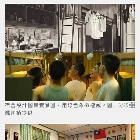
宿舍設計圖與實景圖，用綠色象徵權威。圖／
6
/
25
姚國禎提供