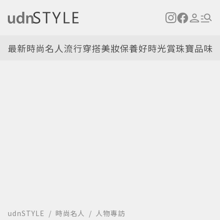
最新
時尚名人
流行穿搭
美妝保養
好時光
賞珠寶
品味
udnSTYLE
時尚名人
人物專訪