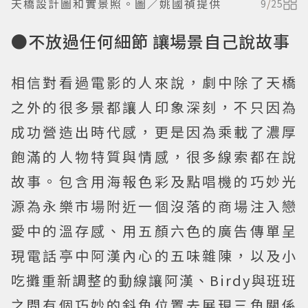
天橋設計圖和實景照。圖／姚國禎提供
9
/
25
●不放過任何細節 讓場景自己說故事
相信對看過電影的人來說，劇中除了天橋
之外的很多景都讓人印象深刻，不只因為
成功營造出時代感，更是因為乘載了濃厚
飽滿的人物特質與情感，很多線索都在說
故事。包含用海報色彩及點唱機的巧妙光
源為永樂市場附近一個沒落的商場注入戀
愛中的溫存感、用五顏六色的廣告傳單呈
現電話亭中阿漢內心的五味雜陳，以及小
吃攤重新調整的動線讓阿漢、Birdy與班班
之間有個巧妙的斜角位置去展現三角關係