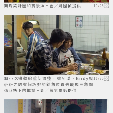
商場設計圖和實景照。圖／姚國禎提供
10
/
25
將小吃攤動線重新調整，讓阿漢、Birdy與
11
/
25
班班之間有個巧妙的斜角位置去展現三角關
係狀態下的尷尬。圖／氧氣電影提供