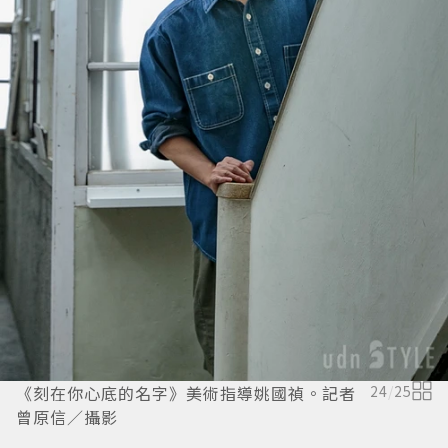
《刻在你心底的名字》美術指導姚國禎。記者
24
/
25
曾原信／攝影