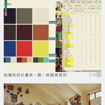
拍攝色彩計畫表。圖／姚國禎提供
3
/
25