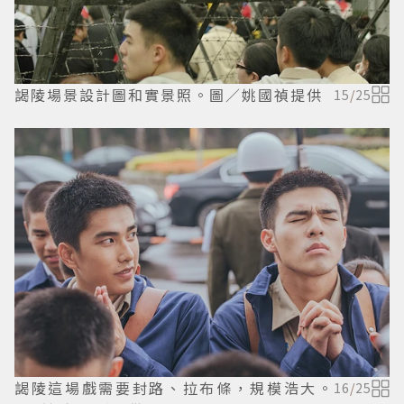
謁陵場景設計圖和實景照。圖／姚國禎提供
15
/
25
謁陵這場戲需要封路、拉布條，規模浩大。
16
/
25