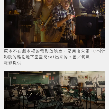
原本不在劇本裡的電影放映室，是用廢棄電
13
/
25
影院的雜亂地下室空間set出來的。圖／氧氣
電影提供