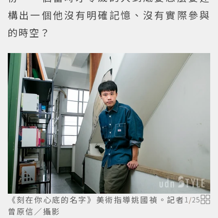
構出一個他沒有明確記憶、沒有實際參與
的時空？
《刻在你心底的名字》美術指導姚國禎。記者
1
/
25
曾原信／攝影