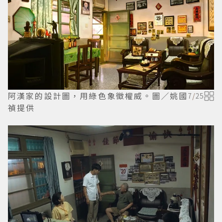
阿漢家的設計圖，用綠色象徵權威。圖／姚國
7
/
25
禎提供