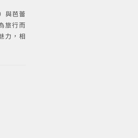
er）與芭蕾
專為旅行而
的魅力，相