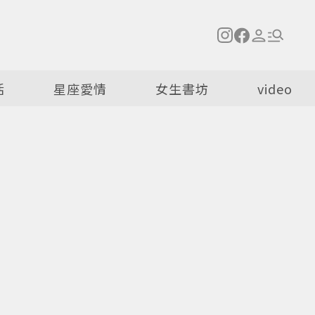
活
星座愛情
女生書坊
video