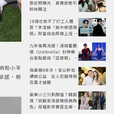
張近照曝光 真實狀態引
粉絲關注
18億也救不了打工人體
質？李浚赫「爽中樂透頭
獎」財富自由照樣上班 西
裝社畜帥出新高度
九年後再洗版！湯姆霍蘭
德〈Umbrella〉封神舞
台差點變成「這首歌」 造
型彩蛋、暖心故事一次公
有納帕小羊
開
偽單親4年半！安以軒低
調做公益 友人犯錯得捐
腳感，根
百萬才過關
最美小三只剩顏值？韓韶
禧「挑戰安海瑟薇經典角
色」搭檔影帝實習生被
嘲：看截圖就感受到演技