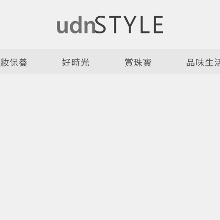
美妝保養
好時光
賞珠寶
品味生