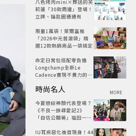
八色烤肉mini×葬送的芙
莉蓮「30款周邊」登場！
立牌、鑰匙圈通通有
限量1萬袋！萊爾富推
「2026中元普渡袋」精
選12款熱銷商品一袋搞定
命定日常包搭配零負擔
Longchamp全新Le
Cadence實現不費力的從
容風格
時尚名人
MORE
今夏戀綜神顏代表登場？
《不良一族尋愛記2》
「自信公關哥」塩田一馬
背景起底 街頭辣男翻身當
老闆
IU耳疾惡化後首現身！44