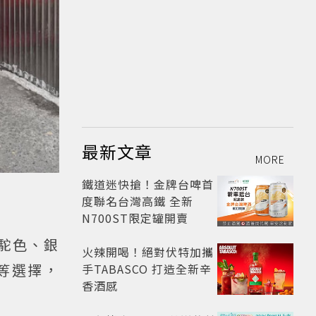
最新文章
MORE
鐵道迷快搶！金牌台啤首
度聯名台灣高鐵 全新
N700ST限定罐開賣
、駝色、銀
火辣開喝！絕對伏特加攜
等選擇，
手TABASCO 打造全新辛
香酒感