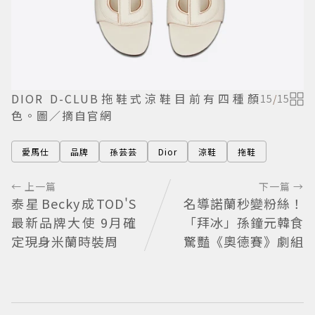
DIOR D-CLUB拖鞋式涼鞋目前有四種顏
15
/
15
色。圖／摘自官網
愛馬仕
品牌
孫芸芸
Dior
涼鞋
拖鞋
← 上一篇
下一篇 →
泰星Becky成TOD'S
名導諾蘭秒變粉絲！
最新品牌大使 9月確
「拜冰」孫鐘元韓食
定現身米蘭時裝周
驚豔《奧德賽》劇組