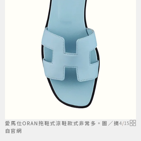
愛馬仕ORAN拖鞋式涼鞋款式非常多。圖／摘
4
/
15
自官網