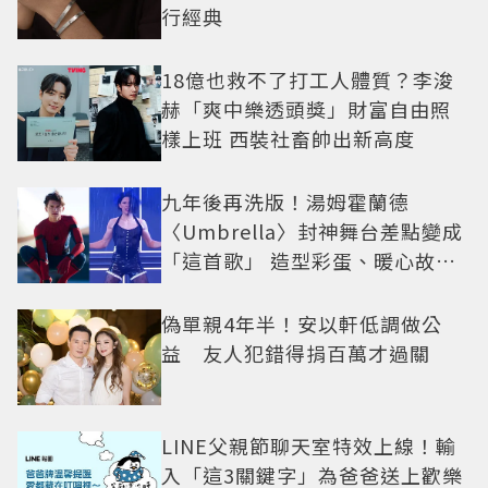
行經典
18億也救不了打工人體質？李浚
赫「爽中樂透頭獎」財富自由照
樣上班 西裝社畜帥出新高度
九年後再洗版！湯姆霍蘭德
〈Umbrella〉封神舞台差點變成
「這首歌」 造型彩蛋、暖心故事
一次公開
偽單親4年半！安以軒低調做公
益 友人犯錯得捐百萬才過關
LINE父親節聊天室特效上線！輸
入「這3關鍵字」為爸爸送上歡樂