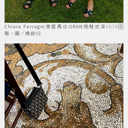
Chiara Ferragni穿愛馬仕ORAN拖鞋式涼
13
/
15
鞋。圖／摘自IG