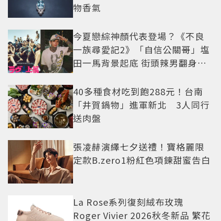
物香氣
今夏戀綜神顏代表登場？《不良
一族尋愛記2》「自信公關哥」塩
田一馬背景起底 街頭辣男翻身當
老闆
40多種食材吃到飽288元！台南
「井賀鍋物」進軍新北 3人同行
送肉盤
張凌赫演繹七夕送禮！寶格麗限
定款B.zero1粉紅色項鍊甜蜜告白
La Rose系列復刻絨布玫瑰
Roger Vivier 2026秋冬新品 繁花