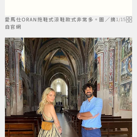
愛馬仕ORAN拖鞋式涼鞋款式非常多。圖／摘
1
/
15
自官網