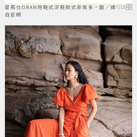
愛馬仕ORAN拖鞋式涼鞋款式非常多。圖／摘
7
/
15
自官網