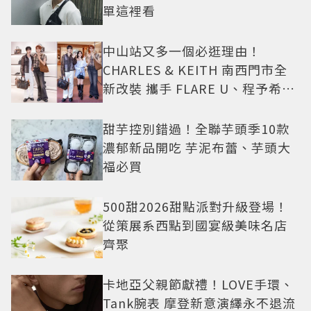
單這裡看
中山站又多一個必逛理由！
CHARLES & KEITH 南西門市全
新改裝 攜手 FLARE U、程予希演
繹秋季時尚
甜芋控別錯過！全聯芋頭季10款
濃郁新品開吃 芋泥布蕾、芋頭大
福必買
500甜2026甜點派對升級登場！
從策展系西點到國宴級美味名店
齊聚
卡地亞父親節獻禮！LOVE手環、
Tank腕表 摩登新意演繹永不退流