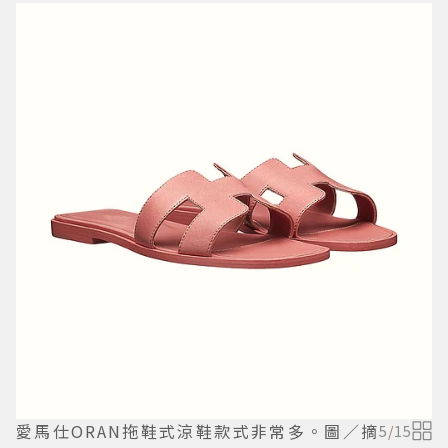
愛馬仕ORAN拖鞋式涼鞋款式非常多。圖／摘
5
/
15