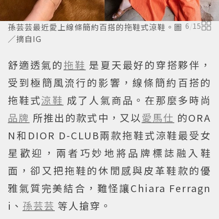
孫芸芸最近愛上線條簡約百搭的拖鞋式涼鞋。圖
6
/
15
／摘自IG
舒適透氣的
拖鞋
是夏天最好的穿搭夥伴，
受到極簡風流行的影響，線條簡約百搭的
拖鞋式
涼鞋
成了人氣商品。在那麼多時尚
品牌
所推出的款式中，又以
愛馬仕
的ORA
N和DIOR D-CLUB兩款拖鞋式涼鞋最受女
星歡迎，兩者巧妙地將品牌標誌融入鞋
面，卻又把拖鞋的休閒感與皮革鞋款的優
雅氣質完美結合，難怪讓Chiara Ferragn
i、
孫芸芸
等人搶穿。