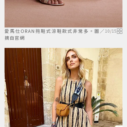
愛馬仕ORAN拖鞋式涼鞋款式非常多。圖／
10
/
15
摘自官網