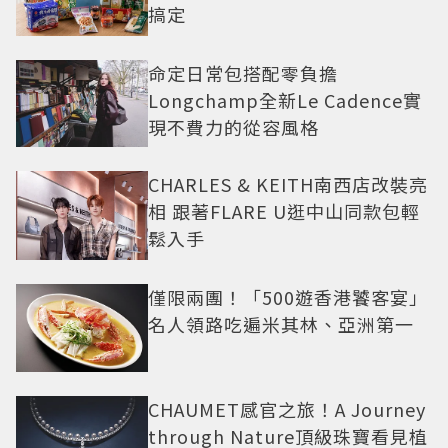
搞定
命定日常包搭配零負擔
Longchamp全新Le Cadence實
現不費力的從容風格
CHARLES & KEITH南西店改裝亮
相 跟著FLARE U逛中山同款包輕
鬆入手
僅限兩團！「500遊香港饕客宴」
名人領路吃遍米其林、亞洲第一
CHAUMET感官之旅！A Journey
through Nature頂級珠寶看見植