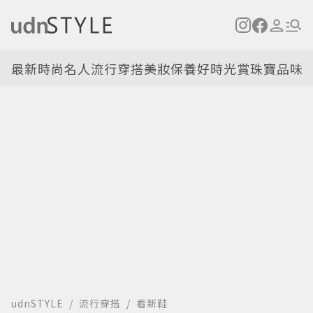
最新
時尚名人
流行穿搭
美妝保養
好時光
賞珠寶
品味
udnSTYLE
流行穿搭
看新鞋