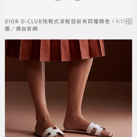
DIOR D-CLUB拖鞋式涼鞋目前有四種顏色。
9
/
15
圖／摘自官網