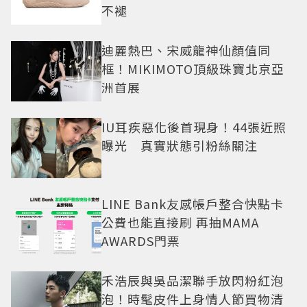
不褪
迪麗熱巴、宋威龍神仙顏值同
框！MIKIMOTO頂級珠寶北京亞
洲首展
IU耳疾惡化後首現身！44張近照
曝光 真實狀態引粉絲關注
LINE Bank友感帳戶整合快點卡
公費也能直接刷 再抽MAMA
AWARDS門票
禾浩辰與吳品潔聯手放閃粉紅泡
泡！時髦皮件上身情人節買物清