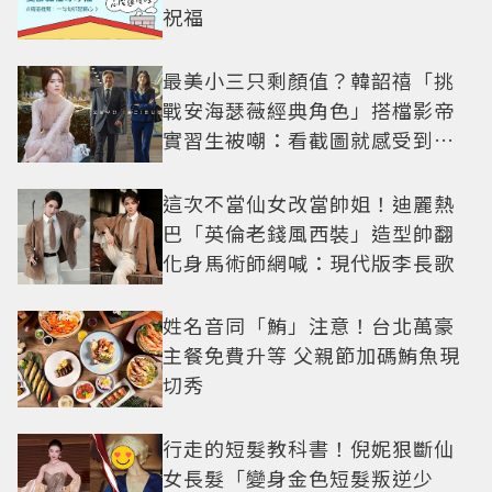
祝福
最美小三只剩顏值？韓韶禧「挑
戰安海瑟薇經典角色」搭檔影帝
實習生被嘲：看截圖就感受到演
技
這次不當仙女改當帥姐！迪麗熱
巴「英倫老錢風西裝」造型帥翻
化身馬術師網喊：現代版李長歌
姓名音同「鮪」注意！台北萬豪
主餐免費升等 父親節加碼鮪魚現
切秀
行走的短髮教科書！倪妮狠斷仙
女長髮「變身金色短髮叛逆少