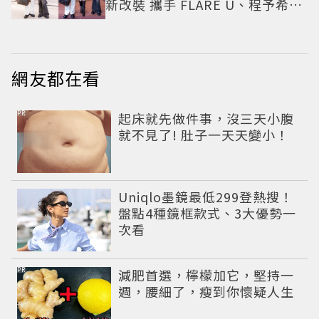
新改裝 攜手 FLARE U、程予希演
繹秋季時尚
網友都在看
PR
起床就先做件事，沒三天小腹
就不見了! 肚子一天天變小！
Uniqlo墨鏡最低299登熱搜！
盤點4種鏡框款式、3大優勢一
次看
PR
減肥首選，檸檬加它，堅持一
週，腰細了，瘦到你懷疑人生