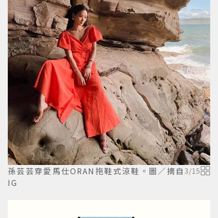
孫芸芸穿愛馬仕ORAN拖鞋式涼鞋。圖／摘自
3
/
15
IG