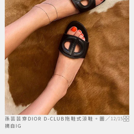
孫芸芸穿DIOR D-CLUB拖鞋式涼鞋。圖／
12
/
15
摘自IG