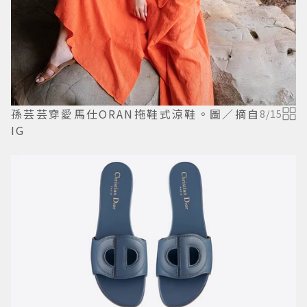
孫芸芸穿愛馬仕ORAN拖鞋式涼鞋。圖／摘自
8
/
15
IG