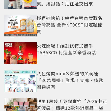
笑」撂狠話：把住址交出來
鐵道迷快搶！金牌台啤首度聯名
台灣高鐵 全新N700ST限定罐開
賣
火辣開喝！絕對伏特加攜手
TABASCO 打造全新辛香酒感
八色烤肉mini×葬送的芙莉蓮
「30款周邊」登場！立牌、鑰匙
圈通通有
限量1萬袋！萊爾富推「2026中元
普渡袋」精選12款熱銷商品一袋