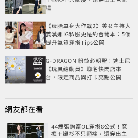
場
《母胎單身大作戰2》美女主持人
姜漢娜IG私服更是約會範本：5個
提升氣質穿搭Tips公開
G-DRAGON 粉絲必朝聖！迪士尼
《玩具總動員》聯名快閃店來
台，限定商品與打卡亮點公開
網友都在看
44歲張鈞甯OL穿搭8公式！寬
褲＋襯衫不只顯瘦，還穿出主