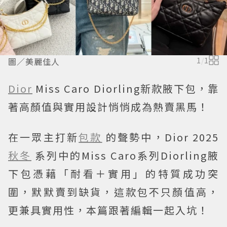
圖／美麗佳人
1
/
1
Dior
Miss Caro Diorling新款腋下包，靠
著高顏值與實用設計悄悄成為熱賣黑馬！
在一眾主打新
包款
的聲勢中，Dior 2025
秋冬
系列中的Miss Caro系列Diorling腋
下包憑藉「耐看＋實用」的特質成功突
圍，默默賣到缺貨，這款包不只顏值高，
更兼具實用性，本篇跟著編輯一起入坑！