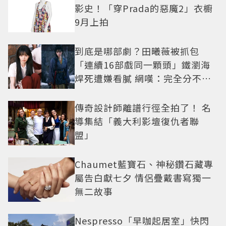
影史！「穿Prada的惡魔2」衣櫥
9月上拍
到底是哪部劇？田曦薇被抓包
「連續16部戲同一顆頭」鐵瀏海
焊死遭嫌看膩 網嘆：完全分不出
角色
傳奇設計師離譜行徑全拍了！ 名
導集結「義大利影壇復仇者聯
盟」
Chaumet藍寶石、神秘鑽石藏專
屬告白獻七夕 情侶疊戴書寫獨一
無二故事
Nespresso「早咖起居室」快閃