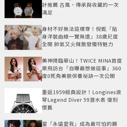
計推薦 古風、傳承與收藏的一次
滿足
身材不好無法這樣穿！倪妮「貼
身洋裝曲線一覽無遺」38歲尺度
全開 帥氣又火辣散發獨特魅力
美神降臨華山！TWICE MINA首度
單飛訪台「自曝最想做這事」360
度0死角美貌保養祕訣一次公開
重返1959經典設計！Longines浪
琴Legend Diver 59潛水表 復刻
懷舊
當「永遠愛我」成為最可怕的願