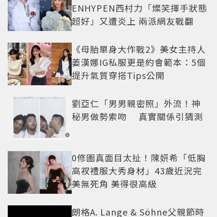
ENHYPEN西村力「燦笑揮手狀態
超好」又遭炎上 兩派網友戰翻
《母胎單身大作戰2》美女主持人
姜漢娜IG私服更是約會範本：5個
提升氣質穿搭Tips公開
劉亞仁「男男親密照」外流！神
秘男做勢索吻 真實關係引猜測
0修圖真面目太扯！陳妍希「低胸
高衩禮服大秀身材」43歲近況完
美無死角 美得很高級
朗格A. Lange & Söhne父親節時