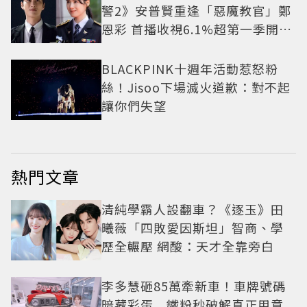
警2》安普賢重逢「惡魔教官」鄭
恩彩 首播收視6.1%超第一季開紅
盤
BLACKPINK十週年活動惹怒粉
絲！Jisoo下場滅火道歉：對不起
讓你們失望
熱門文章
清純學霸人設翻車？《逐玉》田
曦薇「四敗愛因斯坦」智商、學
歷全輾壓 網酸：天才全靠旁白
李多慧砸85萬牽新車！車牌號碼
暗藏彩蛋 鐵粉秒破解真正用意