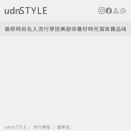
最新
時尚名人
流行穿搭
美妝保養
好時光
賞珠寶
品味
udnSTYLE
流行穿搭
逛新包