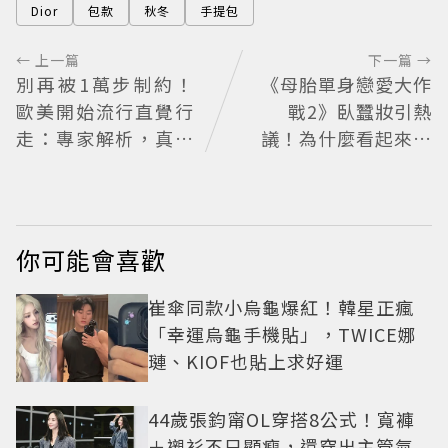
Dior
包款
秋冬
手提包
← 上一篇
下一篇 →
別再被1萬步制約！
《母胎單身戀愛大作
歐美開始流行直覺行
戰2》臥蠶妝引熱
走：專家解析，真正
議！為什麼看起來這
重要的不是步數，而
麼不自然？彩妝師教
是「這件事」
你正確畫法
你可能會喜歡
崔傘同款小烏龜爆紅！韓星正瘋
「幸運烏龜手機貼」，TWICE娜
璉、KIOF也貼上求好運
44歲張鈞甯OL穿搭8公式！寬褲
＋襯衫不只顯瘦，還穿出主管氣