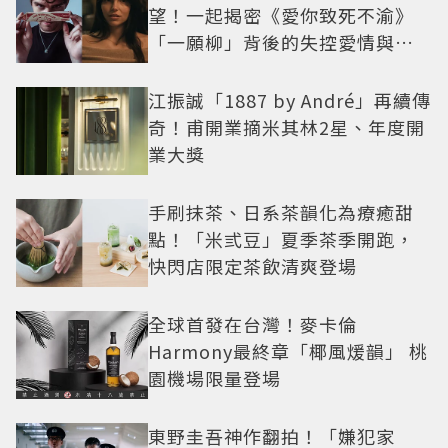
望！一起揭密《愛你致死不渝》
「一願柳」背後的失控愛情與爆
紅之路
江振誠「1887 by André」再續傳
奇！甫開業摘米其林2星、年度開
業大獎
手刷抹茶、日系茶韻化為療癒甜
點！「米弎豆」夏季茶季開跑，
快閃店限定茶飲清爽登場
全球首發在台灣！麥卡倫
Harmony最終章「椰風煖韻」 桃
園機場限量登場
東野圭吾神作翻拍！「嫌犯家