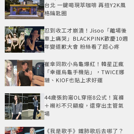
台北 一鍵喝現萃咖啡 再扭Y2K風
格鑰匙圈
忍到收工才崩潰！Jisoo「離場後
車上痛哭」BLACKPINK歡慶10週
年變道歉大會 粉絲看了超心疼
崔傘同款小烏龜爆紅！韓星正瘋
「幸運烏龜手機貼」，TWICE娜
璉、KIOF也貼上求好運
44歲張鈞甯OL穿搭8公式！寬褲
＋襯衫不只顯瘦，還穿出主管氣
場
《我是歌手》鐵肺歌后去哪了？