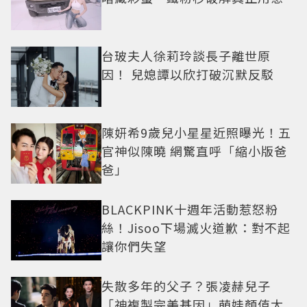
台玻夫人徐莉玲談長子離世原
因！ 兒媳譚以欣打破沉默反駁
陳妍希9歲兒小星星近照曝光！五
官神似陳曉 網驚直呼「縮小版爸
爸」
BLACKPINK十週年活動惹怒粉
絲！Jisoo下場滅火道歉：對不起
讓你們失望
失散多年的父子？張凌赫兒子
「神複製完美基因」萌娃顏值太