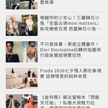
管氣場
喚醒你的少女心！三麗鷗花小
兔「全面占領mini matters」
助攻療癒日常 芭蕾舞花小兔娃
娃超欠收
不只是珠寶，更是立體畫作！
Dior Diorissima玩轉拼貼藝術
打造珠寶超現實狂想
Prada 2026七夕情人節形象視
覺 詮釋情意的純粹本質
《金特務》蘇志燮根本「西裝
天花板」！私服大叔魅力拉
滿，還藏著這個可愛反差