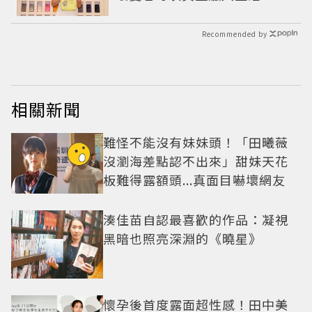
Recommended by
相關新聞
難怪不能沒有妹妹頭！「田曦薇
沒瀏海差點認不出來」甜妹天花
板難得露額頭...真面目嚇壞網友
湊佳苗自認最喜歡的作品：凝視
黑暗也照亮深淵的《曉星》
懷孕後首度露面超性感！田中美