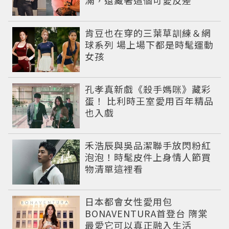
肯豆也在穿的三葉草訓練＆網
球系列 場上場下都是時髦運動
女孩
孔孝真新戲《殺手媽咪》藏彩
蛋！ 比利時王室愛用百年精品
也入戲
禾浩辰與吳品潔聯手放閃粉紅
泡泡！時髦皮件上身情人節買
物清單這裡看
日本都會女性愛用包
BONAVENTURA首登台 隋棠
最愛它可以真正融入生活