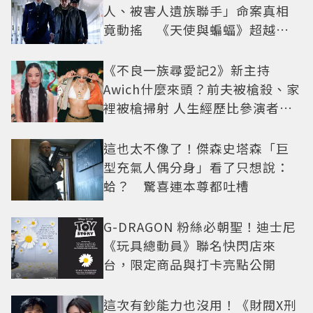
人、被害人遺族聯手」命案真相
竟動搖 《天使與蝙蝠》超越懸
疑框架展開
《不良一族尋愛記2》新主持
Awich什麼來頭？前夫被槍殺、家
裡被槍掃射 人生經歷比參演者還
抓馬！
這也太不像了！傑森史塔森「巨
型充氣人偶分身」看了只想說：
蛤？ 驚喜連本尊都吐槽
G-DRAGON 粉絲必朝聖！迪士尼
《玩具總動員》聯名快閃店來
台，限定商品與打卡亮點公開
這次有鈔能力也沒用！《財閥X刑