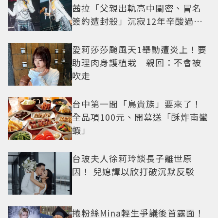
茜拉「父親出軌高中閨密、冒名
簽約遭封殺」沉寂12年辛酸過往
曝光
愛莉莎莎颱風天1舉動遭炎上！要
助理肉身護植栽 親回：不會被
吹走
台中第一間「鳥貴族」要來了！
全品項100元、開幕送「酥炸南蠻
蝦」
台玻夫人徐莉玲談長子離世原
因！ 兒媳譚以欣打破沉默反駁
捲粉絲Mina輕生爭議後首露面！