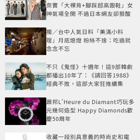
奈實「大裸背+腳踩超高跟鞋」女
神氣場全開 不過日本網友卻狠酸
獨／台中人氣日料「美滿小料
理」月底熄燈 粉絲不捨：吃過就
念念不忘
不只《鬼怪》十週年！這9部韓劇
都播出10年了：《請回答1988》
經典不敗，這部大家狂推續集
蕭邦L'Heure du Diamant巧玩多
元幾何造型 Happy Diamonds歡
慶50周年
收藏一段別具意義的時尚史和電