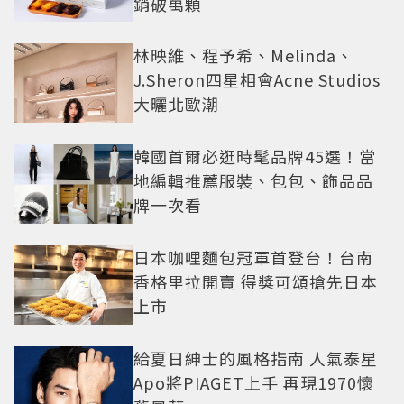
銷破萬顆
林映維、程予希、Melinda、
J.Sheron四星相會Acne Studios
大曬北歐潮
韓國首爾必逛時髦品牌45選！當
地編輯推薦服裝、包包、飾品品
牌一次看
日本咖哩麵包冠軍首登台！台南
香格里拉開賣 得獎可頌搶先日本
上市
給夏日紳士的風格指南 人氣泰星
Apo將PIAGET上手 再現1970懷