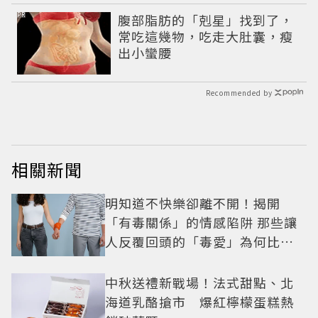
PR
腹部脂肪的「剋星」找到了，
常吃這幾物，吃走大肚囊，瘦
出小蠻腰
Recommended by
相關新聞
明知道不快樂卻離不開！揭開
「有毒關係」的情感陷阱 那些讓
人反覆回頭的「毒愛」為何比菸
還難戒？
中秋送禮新戰場！法式甜點、北
海道乳酪搶市 爆紅檸檬蛋糕熱