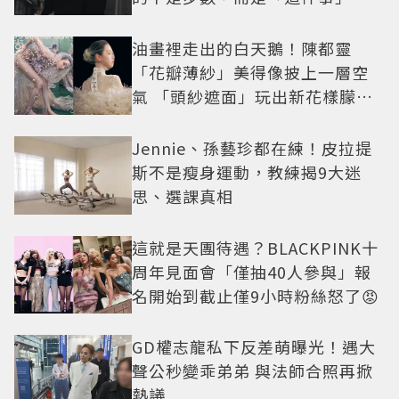
油畫裡走出的白天鵝！陳都靈
「花瓣薄紗」美得像披上一層空
氣 「頭紗遮面」玩出新花樣朦朧
美感太仙
Jennie、孫藝珍都在練！皮拉提
斯不是瘦身運動，教練揭9大迷
思、選課真相
這就是天團待遇？BLACKPINK十
周年見面會「僅抽40人參與」報
名開始到截止僅9小時粉絲怒了😡
GD權志龍私下反差萌曝光！遇大
聲公秒變乖弟弟 與法師合照再掀
熱議