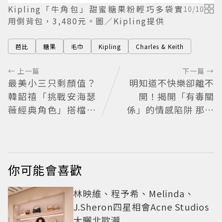
Kipling「牛角包」甜蜜糖果粉輕巧多袋實
10
/
10
用側背包，3,480元。圖／Kipling提供
芭比
糖果
毛巾
Kipling
Charles & Keith
← 上一篇
下一篇 →
最美小三只剩顏值？
明知道不快樂卻離不
韓韶禧「挑戰安海瑟
開！揭開「有毒關
薇經典角色」搭檔影
係」的情感陷阱 那些
帝實習生被嘲：看截
讓人反覆回頭的「毒
圖就感受到演技
愛」為何比菸還難
戒？
你可能會喜歡
林映維、程予希、Melinda、
J.Sheron四星相會Acne Studios
大曬北歐潮