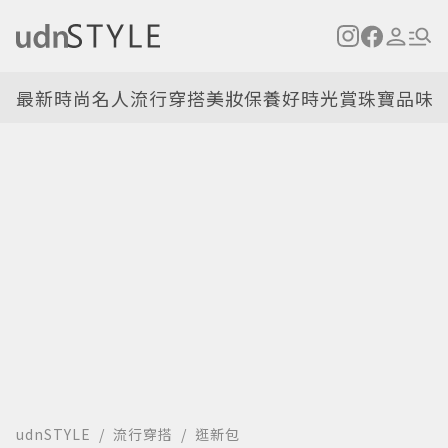
最新
時尚名人
流行穿搭
美妝保養
好時光
賞珠寶
品味
udnSTYLE
流行穿搭
逛新包