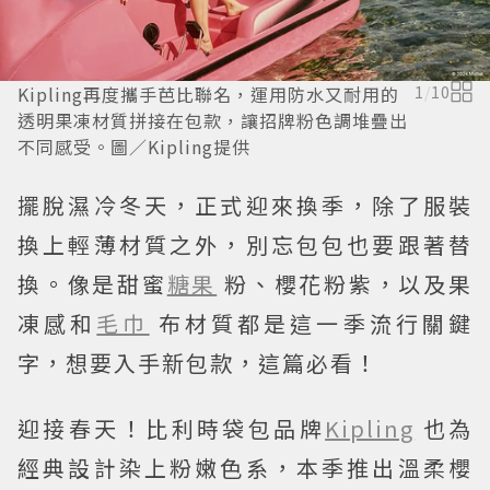
Kipling再度攜手芭比聯名，運用防水又耐用的
1
/
10
透明果凍材質拼接在包款，讓招牌粉色調堆疊出
不同感受。圖／Kipling提供
擺脫濕冷冬天，正式迎來換季，除了服裝
換上輕薄材質之外，別忘包包也要跟著替
換。像是甜蜜
糖果
粉、櫻花粉紫，以及果
凍感和
毛巾
布材質都是這一季流行關鍵
字，想要入手新包款，這篇必看！
迎接春天！比利時袋包品牌
Kipling
也為
經典設計染上粉嫩色系，本季推出溫柔櫻