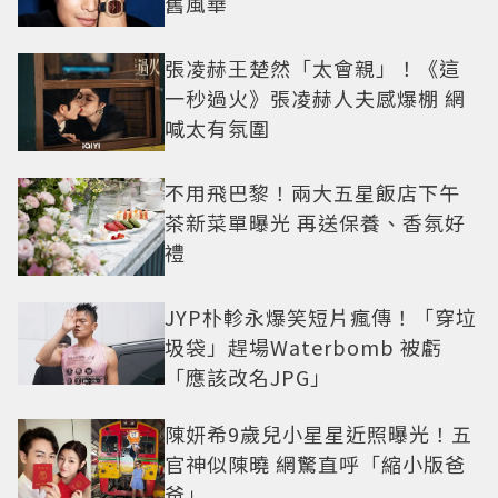
舊風華
張凌赫王楚然「太會親」！《這
一秒過火》張凌赫人夫感爆棚 網
喊太有氛圍
不用飛巴黎！兩大五星飯店下午
茶新菜單曝光 再送保養、香氛好
禮
JYP朴軫永爆笑短片瘋傳！「穿垃
圾袋」趕場Waterbomb 被虧
「應該改名JPG」
陳妍希9歲兒小星星近照曝光！五
官神似陳曉 網驚直呼「縮小版爸
爸」