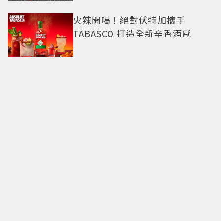
火辣開喝！絕對伏特加攜手
TABASCO 打造全新辛香酒感
八色烤肉mini×葬送的芙莉蓮
「30款周邊」登場！立牌、鑰匙
圈通通有
限量1萬袋！萊爾富推「2026中元
普渡袋」精選12款熱銷商品一袋
搞定
命定日常包搭配零負擔
Longchamp全新Le Cadence實
現不費力的從容風格