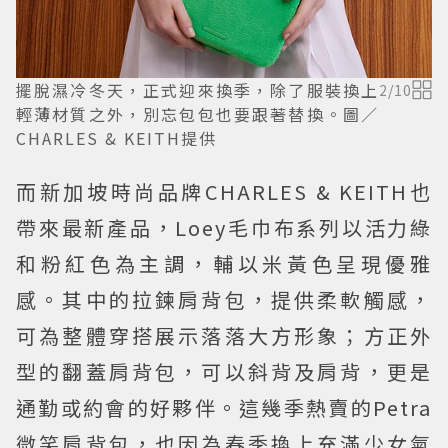
擺脫濕冷冬天，正式迎來換季，除了服裝換上
2
/
10
輕薄材質之外，別忘包包也要跟著替換。圖／
CHARLES & KEITH提供
而新加坡時尚品牌CHARLES & KEITH也
帶來最新產品，Loey毛巾布系列以活力綠
和粉紅色為主調，輔以米黃色呈現優雅
感。其中的拉鍊肩背包，提供柔軟觸感，
可為整體穿搭展示落落大方形象；方正外
型的翻蓋肩背包，可以斜背及肩背，更是
通勤或約會的好夥伴。這幾季熱賣的Petra
微笑肩背包，也因為春季換上充滿少女氣