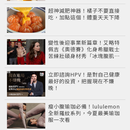
PR
超神減肥神器！橘子不要直接
吃，加點這個！體重天天下降
變性後迎事業新篇章！艾略特
佩吉《奧德賽》化身希臘戰士
苦練壯碩身材秀「冰塊腹肌」
重返好萊塢
PR
立即諮詢HPV！是對自己健康
最好的投資，把握現在不嫌
晚！
瘦小腹瑜珈必備！lululemon
全新羅紋系列，今夏最美瑜珈
服一次看