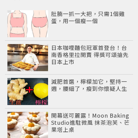
PR
肚腩一抓一大把，只需1個雞
蛋，用一個瘦一個
日本咖哩麵包冠軍首登台！台
南香格里拉開賣 得獎可頌搶先
日本上市
PR
減肥首選，檸檬加它，堅持一
週，腰細了，瘦到你懷疑人生
開幕送可麗露！Moon Baking
Studio進駐微風 抹茶泡芙、芒
果塔上桌