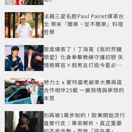
法籍三星名廚Paul Pairet揮軍台
北 帶來「簡單，從不簡單」料理
哲學
甜度爆表了！丁海寅《我的荒糖
戀愛》化身拳擊教練守護初戀 失
憶檢察官×假男友打造今夏必看
小甜劇
勞力士 x 蒙特雷老爺車大賽再度
合作相伴25載 一展熱情與夢想的
本質
別再被1萬步制約！歐美開始流行
直覺行走：專家解析，真正重要
的不是步數，而是「這件事」