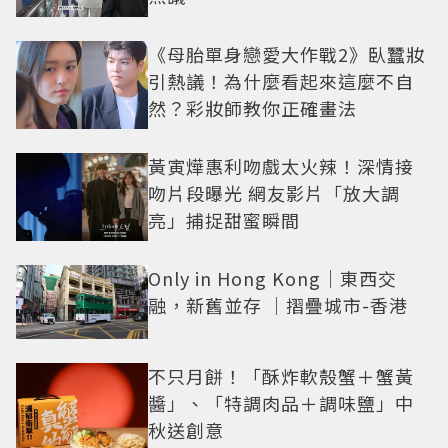
《母胎單身戀愛大作戰2》臥蠶妝
引熱議！為什麼看起來這麼不自
然？彩妝師教你正確畫法
黃寅燁惠利吻戲太火辣！深情接
吻片段曝光 網友影片「放大調
亮」捕捉甜蜜瞬間
Only in Hong Kong｜東西交
融，新舊並存 ｜摺疊城市-香港
不只月餅！「酥炸軟殼蟹＋蟹黃
醬」、「特調肉品＋調味鹽」中
秋送創意