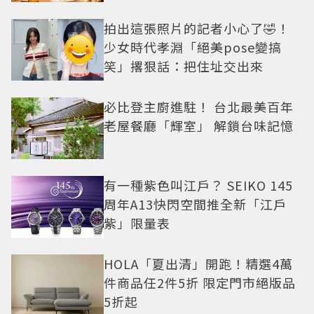
拍出這張照片的記者小心了🤣！
少女時代孝淵「絕美pose變搞
笑」撂狠話：把住址交出來
必比登主廚進駐！ 台北最美百年
老屋餐廳「輝室」 解鎖台味記憶
有一種紫色叫江戶？ SEIKO 145
周年A13快閃空間推全新「江戶
紫」限量表
HOLA「夏出清」開跑！精選4萬
件商品任2件5折 限定門市絕版品
5折起