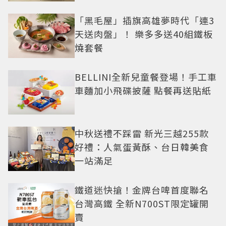
「黑毛屋」插旗高雄夢時代「連3
天送肉盤」！ 樂多多送40組鐵板
燒套餐
BELLINI全新兒童餐登場！手工車
車麵加小飛碟披薩 點餐再送貼紙
中秋送禮不踩雷 新光三越255款
好禮：人氣蛋黃酥、台日韓美食
一站滿足
鐵道迷快搶！金牌台啤首度聯名
台灣高鐵 全新N700ST限定罐開
賣