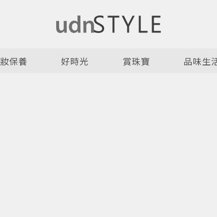
美妝保養
好時光
賞珠寶
品味生