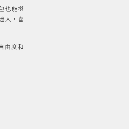
包也能搭
太迷人，喜
自由度和