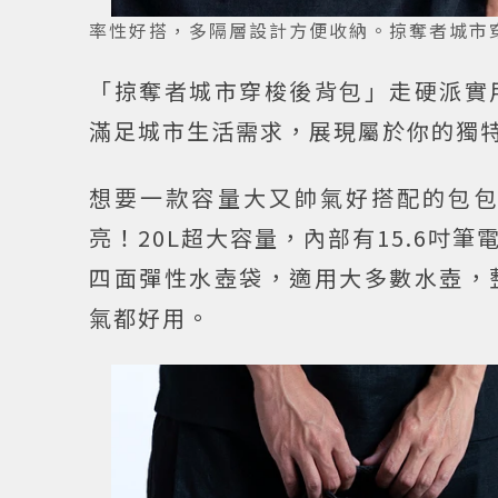
率性好搭，多隔層設計方便收納。掠奪者城市穿梭肩背包
「掠奪者城市穿梭後背包」走硬派實
滿足城市生活需求，展現屬於你的獨
想要一款容量大又帥氣好搭配的包
亮！20L超大容量，內部有15.6
四面彈性水壺袋，適用大多數水壺，
氣都好用。