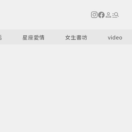
活
星座愛情
女生書坊
video