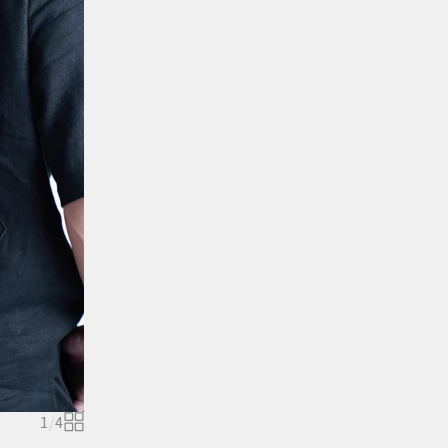
1
/
4