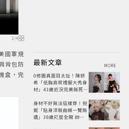
2
/
4
用美國軍規
最新文章
加肩背包防
MORE
耳機盒，完
0修圖真面目太扯！陳妍
希「低胸高衩禮服大秀身
材」43歲近況完美無死角
美得很高級
身材不好無法這樣穿！倪
妮「貼身洋裝曲線一覽無
遺」38歲尺度全開 帥氣
又火辣散發獨特魅力