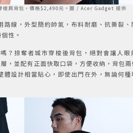
，價格$2,490元。圖 / Acer Gadget 提供
用路線，外型簡約帥氣，布料耐磨、抗撕裂、
特個性。
包嗎？掠奪者城市穿梭後背包，絕對會讓人眼
吋筆電層，並配有正面快取口袋，方便收納，背包
整體設計相當貼心，即使出門在外，無論何種