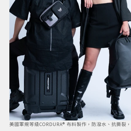
美國軍規等級CORDURA® 布料製作，防潑水、抗撕裂，恣意