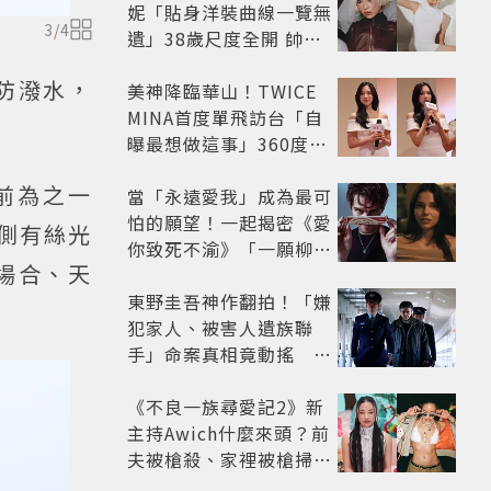
妮「貼身洋裝曲線一覽無
3
/
4
遺」38歲尺度全開 帥氣
又火辣散發獨特魅力
防潑水，
美神降臨華山！TWICE
MINA首度單飛訪台「自
曝最想做這事」360度0
死角美貌保養祕訣一次公
前為之一
開
當「永遠愛我」成為最可
怕的願望！一起揭密《愛
兩側有絲光
你致死不渝》「一願柳」
場合、天
背後的失控愛情與爆紅之
路
東野圭吾神作翻拍！「嫌
犯家人、被害人遺族聯
手」命案真相竟動搖
《天使與蝙蝠》超越懸疑
框架展開
《不良一族尋愛記2》新
主持Awich什麼來頭？前
夫被槍殺、家裡被槍掃射
人生經歷比參演者還抓