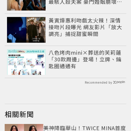
最駭人殺夫案 豪門婚姻崩壞釀
致命慘劇
黃寅燁惠利吻戲太火辣！深情
接吻片段曝光 網友影片「放大
調亮」捕捉甜蜜瞬間
八色烤肉mini×葬送的芙莉蓮
「30款周邊」登場！立牌、鑰
匙圈通通有
Recommended by
相關新聞
美神降臨華山！TWICE MINA首度