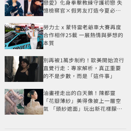
戀愛》化身拳擊教練守護初戀 失
憶檢察官×假男友打造今夏必看
小甜劇
勞力士 x 蒙特雷老爺車大賽再度
合作相伴25載 一展熱情與夢想的
本質
別再被1萬步制約！歐美開始流行
直覺行走：專家解析，真正重要
的不是步數，而是「這件事」
油畫裡走出的白天鵝！陳都靈
「花瓣薄紗」美得像披上一層空
氣 「頭紗遮面」玩出新花樣朦朧
美感太仙