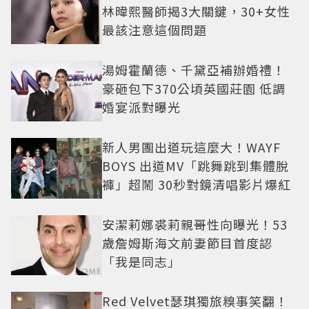
林暐熙醫師揭3大關鍵，30+女性
最該注意這個問題
湯姆霍蘭德、千黛亞補辦婚禮！
豪砸包下370公頃英國莊園 低調
婚宴派對曝光
新人男團出道玩這麼大！WAYF
BOYS 出道MV「跳舞跳到集體脫
褲」超鬧 30秒對鏡清唱影片爆紅
安潔莉娜裘莉親哥性向曝光！53
歲詹姆斯海文前妻節目首度認
「我是同志」
Red Velvet瑟琪獨旅糗事笑翻！