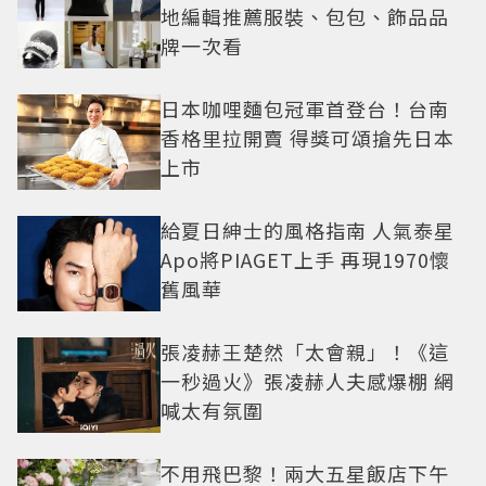
地編輯推薦服裝、包包、飾品品
牌一次看
日本咖哩麵包冠軍首登台！台南
香格里拉開賣 得獎可頌搶先日本
上市
給夏日紳士的風格指南 人氣泰星
Apo將PIAGET上手 再現1970懷
舊風華
張凌赫王楚然「太會親」！《這
一秒過火》張凌赫人夫感爆棚 網
喊太有氛圍
不用飛巴黎！兩大五星飯店下午