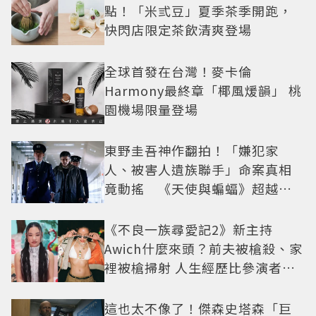
點！「米弎豆」夏季茶季開跑，
快閃店限定茶飲清爽登場
全球首發在台灣！麥卡倫
Harmony最終章「椰風煖韻」 桃
園機場限量登場
東野圭吾神作翻拍！「嫌犯家
人、被害人遺族聯手」命案真相
竟動搖 《天使與蝙蝠》超越懸
疑框架展開
《不良一族尋愛記2》新主持
Awich什麼來頭？前夫被槍殺、家
裡被槍掃射 人生經歷比參演者還
抓馬！
這也太不像了！傑森史塔森「巨