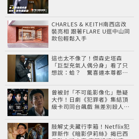
CHARLES & KEITH南西店改
裝亮相 跟著FLARE U逛中山同
款包輕鬆入手
這也太不像了！傑森史塔森
「巨型充氣人偶分身」看了只
想說：蛤？ 驚喜連本尊都吐
槽
曾被封「不可能影像化」懸疑
大作！日劇《犯罪者》集結頂
級卡司同台飆戲 無差別殺人案
捲出政商黑幕
肢解丈夫藏行李箱！Netflix犯
罪新作《暗影伊莉絲》揭巴西