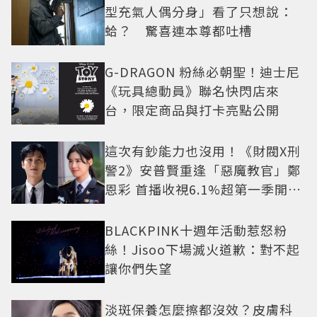
型充氣人偶分身」看了只想說：
蛤？ 驚喜連本尊都吐槽
G-DRAGON 粉絲必朝聖！迪士尼
《玩具總動員》聯名快閃店來
台，限定商品與打卡亮點公開
這次有鈔能力也沒用！《財閥X刑
警2》安普賢重逢「惡魔教官」鄭
恩彩 首播收視6.1%超第一季開紅
盤
BLACKPINK十週年活動惹怒粉
絲！Jisoo下場滅火道歉：對不起
讓你們失望
淡斑保養怎麼擦都沒效？皮膚科