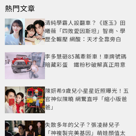
熱門文章
清純學霸人設翻車？《逐玉》田
曦薇「四敗愛因斯坦」智商、學
歷全輾壓 網酸：天才全靠旁白
李多慧砸85萬牽新車！車牌號碼
暗藏彩蛋 鐵粉秒破解真正用意
陳妍希9歲兒小星星近照曝光！五
官神似陳曉 網驚直呼「縮小版爸
爸」
失散多年的父子？張凌赫兒子
「神複製完美基因」萌娃顏值太