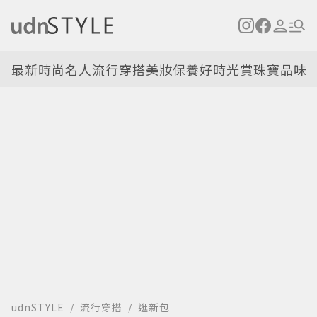
最新
時尚名人
流行穿搭
美妝保養
好時光
賞珠寶
品味
udnSTYLE
流行穿搭
逛新包