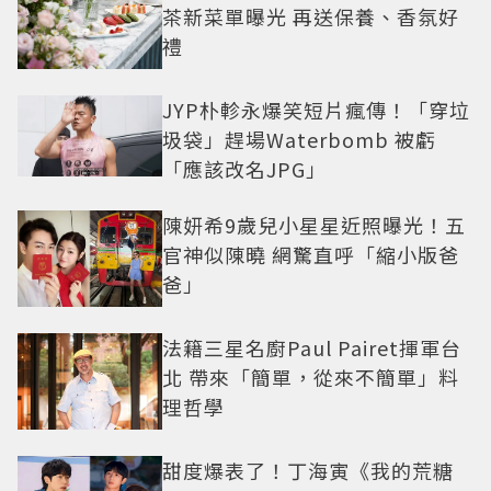
茶新菜單曝光 再送保養、香氛好
禮
JYP朴軫永爆笑短片瘋傳！「穿垃
圾袋」趕場Waterbomb 被虧
「應該改名JPG」
陳妍希9歲兒小星星近照曝光！五
官神似陳曉 網驚直呼「縮小版爸
爸」
法籍三星名廚Paul Pairet揮軍台
北 帶來「簡單，從來不簡單」料
理哲學
甜度爆表了！丁海寅《我的荒糖