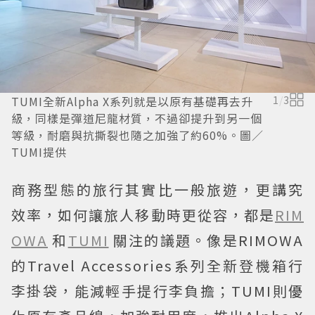
TUMI全新Alpha X系列就是以原有基礎再去升
1
/
3
級，同樣是彈道尼龍材質，不過卻提升到另一個
等級，耐磨與抗撕裂也隨之加強了約60%。圖／
TUMI提供
商務型態的旅行其實比一般旅遊，更講究
效率，如何讓旅人移動時更從容，都是
RIM
OWA
和
TUMI
關注的議題。像是RIMOWA
的Travel Accessories系列全新登機箱行
李掛袋，能減輕手提行李負擔；TUMI則優