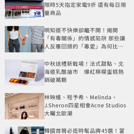
限時5天指定家電9折 還有每日限
量商品
明知道不快樂卻離不開！揭開
「有毒關係」的情感陷阱 那些讓
人反覆回頭的「毒愛」為何比菸
還難戒？
中秋送禮新戰場！法式甜點、北
海道乳酪搶市 爆紅檸檬蛋糕熱
銷破萬顆
林映維、程予希、Melinda、
J.Sheron四星相會Acne Studios
大曬北歐潮
韓國首爾必逛時髦品牌45選！當