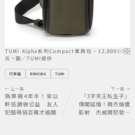
TUMI Alpha系列Compact單肩包，12,800
3
/
3
元。圖／TUMI提供
行李箱
RIMOWA
TUMI
← 上一篇
下一篇 →
偽單親4年半！安以
「3字天王私生子」
軒低調做公益 友人
傳聞延燒！周杰倫遭
犯錯得捐百萬才過關
影射 杰威爾怒發聲
明