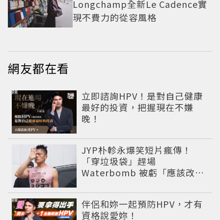
Longchamp全新Le Cadence實
現不費力的從容風格
網友都在看
PR
立即諮詢HPV！是對自己健康
最好的投資，把握現在不嫌
晚！
JYP朴軫永爆笑短片瘋傳！
「穿垃圾袋」趕場
Waterbomb 被虧「應該改名
JPG」
PR
伴侶和妳一起預防HPV，才有
資格說愛妳！