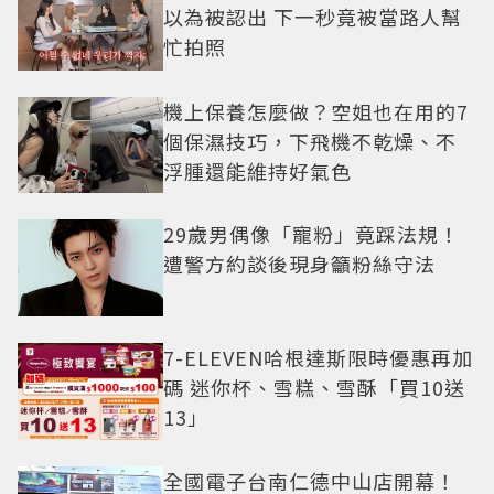
以為被認出 下一秒竟被當路人幫
忙拍照
機上保養怎麼做？空姐也在用的7
個保濕技巧，下飛機不乾燥、不
浮腫還能維持好氣色
29歲男偶像「寵粉」竟踩法規！
遭警方約談後現身籲粉絲守法
7-ELEVEN哈根達斯限時優惠再加
碼 迷你杯、雪糕、雪酥「買10送
13」
全國電子台南仁德中山店開幕！