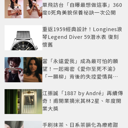
單飛訪台「自曝最想做這事」360
度0死角美貌保養祕訣一次公開
重返1959經典設計！Longines浪
琴Legend Diver 59潛水表 復刻
懷舊
當「永遠愛我」成為最可怕的願
望！一起揭密《愛你至死不渝》
「一願柳」背後的失控愛情與爆
紅之路
江振誠「1887 by André」再續傳
奇！甫開業摘米其林2星、年度開
業大獎
手刷抹茶、日系茶韻化為療癒甜