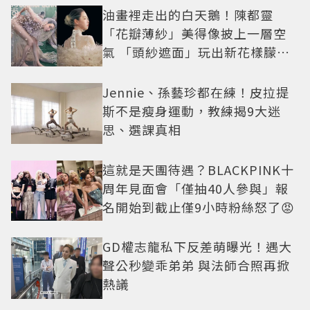
油畫裡走出的白天鵝！陳都靈
「花瓣薄紗」美得像披上一層空
氣 「頭紗遮面」玩出新花樣朦朧
美感太仙
Jennie、孫藝珍都在練！皮拉提
斯不是瘦身運動，教練揭9大迷
思、選課真相
這就是天團待遇？BLACKPINK十
周年見面會「僅抽40人參與」報
名開始到截止僅9小時粉絲怒了😡
GD權志龍私下反差萌曝光！遇大
聲公秒變乖弟弟 與法師合照再掀
熱議