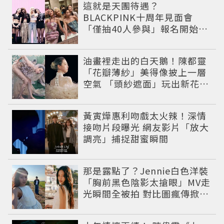
這就是天團待遇？
BLACKPINK十周年見面會
「僅抽40人參與」報名開始到
截止僅9小時粉絲怒了😡
油畫裡走出的白天鵝！陳都靈
「花瓣薄紗」美得像披上一層
空氣 「頭紗遮面」玩出新花樣
朦朧美感太仙
黃寅燁惠利吻戲太火辣！深情
接吻片段曝光 網友影片「放大
調亮」捕捉甜蜜瞬間
那是露點了？Jennie白色洋裝
「胸前黑色陰影太搶眼」MV走
光瞬間全被拍 對比圖瘋傳掀論
戰