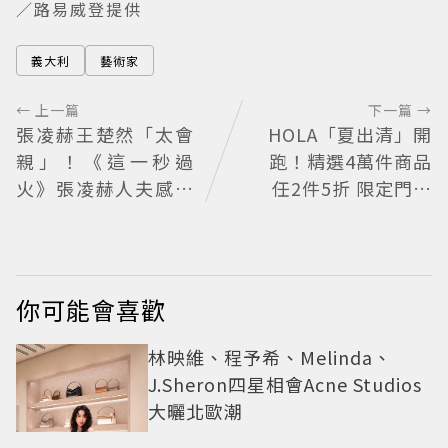
／路易威登提供
義大利
藝術家
← 上一篇
下一篇 →
張凌赫王楚然「太會
HOLA「夏出清」開
親」！《這一秒過
跑！精選4萬件商品
火》張凌赫人夫感爆
任2件5折 限定門市
棚 網喊太有氛圍
絕版品5折起
你可能會喜歡
林映維、程予希、Melinda、
J.Sheron四星相會Acne Studios
大曬北歐潮