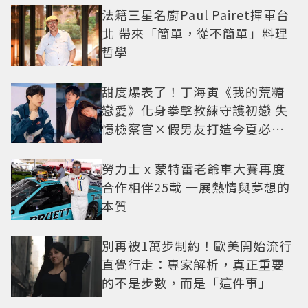
法籍三星名廚Paul Pairet揮軍台
北 帶來「簡單，從不簡單」料理
哲學
甜度爆表了！丁海寅《我的荒糖
戀愛》化身拳擊教練守護初戀 失
憶檢察官×假男友打造今夏必看
小甜劇
勞力士 x 蒙特雷老爺車大賽再度
合作相伴25載 一展熱情與夢想的
本質
別再被1萬步制約！歐美開始流行
直覺行走：專家解析，真正重要
的不是步數，而是「這件事」