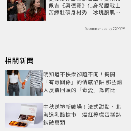
佩吉《奧德賽》化身希臘戰士
苦練壯碩身材秀「冰塊腹肌」
重返好萊塢
Recommended by
相關新聞
明知道不快樂卻離不開！揭開
「有毒關係」的情感陷阱 那些讓
人反覆回頭的「毒愛」為何比菸
還難戒？
中秋送禮新戰場！法式甜點、北
海道乳酪搶市 爆紅檸檬蛋糕熱
銷破萬顆