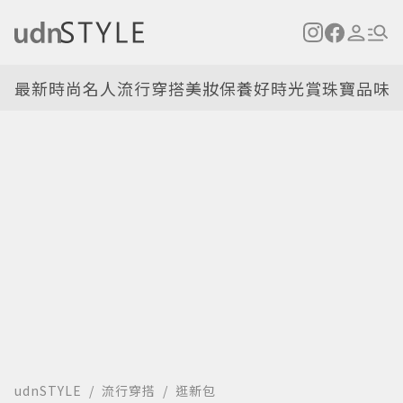
最新
時尚名人
流行穿搭
美妝保養
好時光
賞珠寶
品味
udnSTYLE
流行穿搭
逛新包