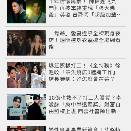
十年情懷再續！ 陳偉霆《九
門》再披軍裝重現「張大佛
爺」英姿 曾舜晞「超級加輩」
串起吳家宿命
「肯爺」愛妻近乎全裸現身夜
店！透明連身衣震撼全場網看
傻
爆紅照樣打工！《金特務》徐
貹旼「章魚燒店0遮掩工作」
店長嚇到：妳怎麼會在這？
18億也救不了打工人體質？李
浚赫「爽中樂透頭獎」財富自
由照樣上班 西裝社畜帥出新高
度
變性後迎事業新篇章！艾略特