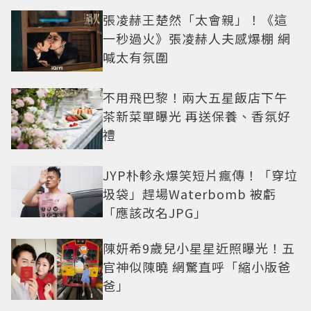
張凌赫王楚然「太會親」！《這
一秒過火》張凌赫人夫感爆棚 網
喊太有氛圍
不用飛巴黎！兩大五星飯店下午
茶新菜單曝光 再送保養、香氛好
禮
JYP朴軫永爆笑短片瘋傳！「穿垃
圾袋」趕場Waterbomb 被虧
「應該改名JPG」
陳妍希9歲兒小星星近照曝光！五
官神似陳曉 網驚直呼「縮小版爸
爸」