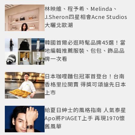
林映維、程予希、Melinda、
J.Sheron四星相會Acne Studios
大曬北歐潮
韓國首爾必逛時髦品牌45選！當
地編輯推薦服裝、包包、飾品品
牌一次看
日本咖哩麵包冠軍首登台！台南
香格里拉開賣 得獎可頌搶先日本
上市
給夏日紳士的風格指南 人氣泰星
Apo將PIAGET上手 再現1970懷
舊風華