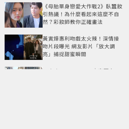
《母胎單身戀愛大作戰2》臥蠶妝
引熱議！為什麼看起來這麼不自
然？彩妝師教你正確畫法
黃寅燁惠利吻戲太火辣！深情接
吻片段曝光 網友影片「放大調
亮」捕捉甜蜜瞬間
Only in Hong Kong｜東西交
融，新舊並存 ｜摺疊城市-香港
不只月餅！「酥炸軟殼蟹＋蟹黃
醬」、「特調肉品＋調味鹽」中
秋送創意