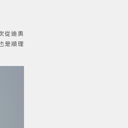
s再次從迪奧
也是順理