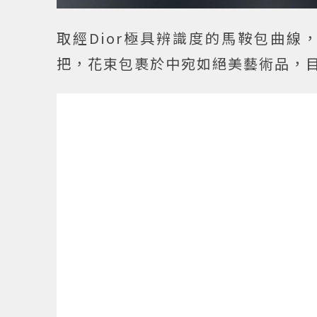
取經Dior極具辨識度的馬鞍包曲
把，花束包裹於中宛如絕美藝術品，