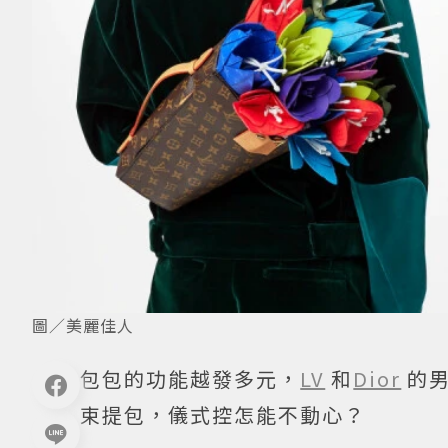
圖／美麗佳人
包包的功能越發多元，
LV
和
Dior
的
束提包，儀式控怎能不動心？