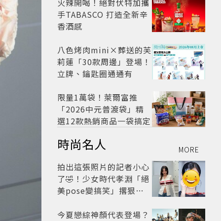
火辣開喝！絕對伏特加攜
手TABASCO 打造全新辛
香酒感
八色烤肉mini×葬送的芙
莉蓮「30款周邊」登場！
立牌、鑰匙圈通通有
限量1萬袋！萊爾富推
「2026中元普渡袋」精
選12款熱銷商品一袋搞定
時尚名人
MORE
拍出這張照片的記者小心
了🤣！少女時代孝淵「絕
美pose變搞笑」撂狠
話：把住址交出來
今夏戀綜神顏代表登場？