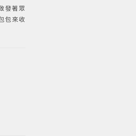
啟發著眾
的包包來收