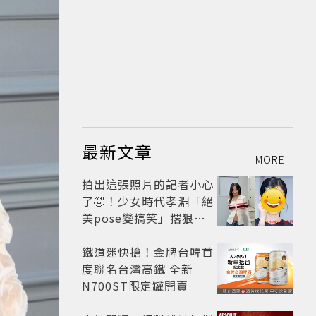
最新文章
MORE
拍出這張照片的記者小心
了🤣！少女時代孝淵「絕
美pose變搞笑」撂狠
話：把住址交出來
鐵道迷快搶！金牌台啤首
度聯名台灣高鐵 全新
N700ST限定罐開賣