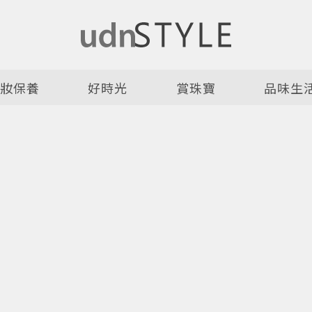
美妝保養
好時光
賞珠寶
品味生