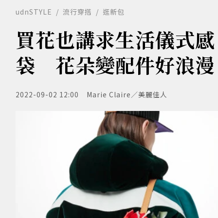
udnSTYLE
流行穿搭
逛新包
買花也講求生活儀式感！
袋 花朵變配件好浪漫
2022-09-02 12:00
Marie Claire／美麗佳人