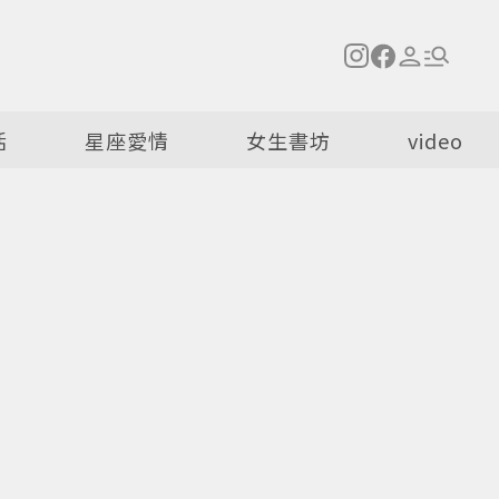
活
星座愛情
女生書坊
video