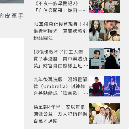
《不良一族尋愛記2》
「自信公關哥」塩田一馬
的皮革手
背景起底 街頭辣男翻身當
老闆
IU耳疾惡化後首現身！44
張近照曝光 真實狀態引
粉絲關注
18億也救不了打工人體
質？李浚赫「爽中樂透頭
獎」財富自由照樣上班 西
裝社畜帥出新高度
九年後再洗版！湯姆霍蘭
德〈Umbrella〉封神舞
台差點變成「這首歌」 造
型彩蛋、暖心故事一次公
開
偽單親4年半！安以軒低
調做公益 友人犯錯得捐
百萬才過關