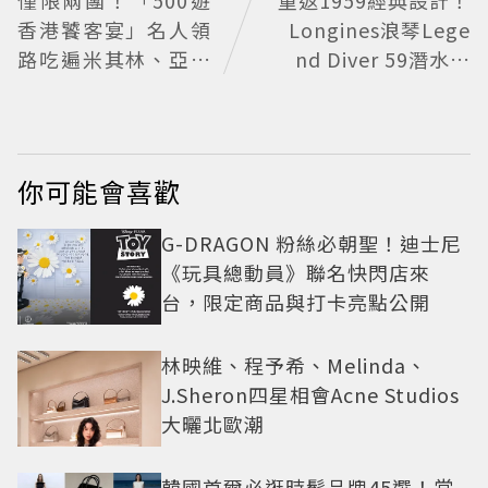
香港饕客宴」名人領
Longines浪琴Lege
路吃遍米其林、亞洲
nd Diver 59潛水表
第一
復刻懷舊
你可能會喜歡
G-DRAGON 粉絲必朝聖！迪士尼
《玩具總動員》聯名快閃店來
台，限定商品與打卡亮點公開
林映維、程予希、Melinda、
J.Sheron四星相會Acne Studios
大曬北歐潮
韓國首爾必逛時髦品牌45選！當