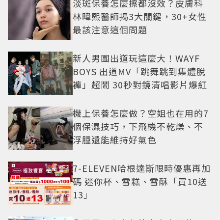
淡斑保養怎麼擦都沒效？皮膚科
林暐熙醫師揭3大關鍵，30+女性
最該注意這個問題
新人男團出道玩這麼大！WAYF
BOYS 出道MV「跳舞跳到集體脫
褲」超鬧 30秒對鏡清唱影片爆紅
機上保養怎麼做？空姐也在用的7
個保濕技巧，下飛機不乾燥、不
浮腫還能維持好氣色
7-ELEVEN哈根達斯限時優惠再加
碼 迷你杯、雪糕、雪酥「買10送
13」