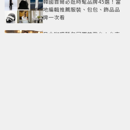
韓國首爾必逛時髦品牌45選！當
地編輯推薦服裝、包包、飾品品
牌一次看
日本咖哩麵包冠軍首登台！台南
香格里拉開賣 得獎可頌搶先日本
上市
給夏日紳士的風格指南 人氣泰星
Apo將PIAGET上手 再現1970懷
舊風華
張凌赫王楚然「太會親」！《這
一秒過火》張凌赫人夫感爆棚 網
喊太有氛圍