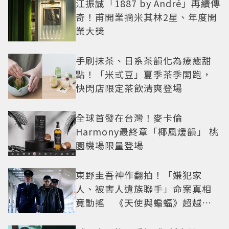
江振誠「1887 by André」再續傳
奇！甫開業摘米其林2星、年度開
業大獎
手刷抹茶、日系茶韻化為療癒甜
點！「米弎豆」夏季茶季開跑，
快閃店限定茶飲清爽登場
全球首發在台灣！麥卡倫
Harmony最終章「椰風煖韻」 桃
園機場限量登場
東野圭吾神作翻拍！「嫌犯家
人、被害人遺族聯手」命案真相
竟動搖 《天使與蝙蝠》超越懸
疑框架展開