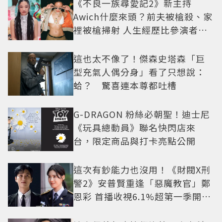
《不良一族尋愛記2》新主持
Awich什麼來頭？前夫被槍殺、家
裡被槍掃射 人生經歷比參演者還
抓馬！
這也太不像了！傑森史塔森「巨
型充氣人偶分身」看了只想說：
蛤？ 驚喜連本尊都吐槽
G-DRAGON 粉絲必朝聖！迪士尼
《玩具總動員》聯名快閃店來
台，限定商品與打卡亮點公開
這次有鈔能力也沒用！《財閥X刑
警2》安普賢重逢「惡魔教官」鄭
恩彩 首播收視6.1%超第一季開紅
盤