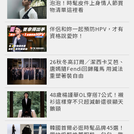
泡泡！時髦皮件上身情人節買
物清單這裡看
PR
伴侶和妳一起預防HPV，才有
資格說愛妳！
26秋冬高訂周／潔西卡艾芭、
唐嫣隨Fendi回歸羅馬 用減法
重塑著裝自由
48歲楊謹華OL穿搭7公式！襯
衫這樣穿不只超減齡還很顯天
鵝頸
韓國首爾必逛時髦品牌45選！