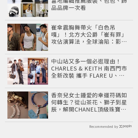
當地編輯推薦服裝、包包、飾
品品牌一次看
崔傘震胸舞帶火「白色吊
嘎」！北方大公爵「崔有罪」
攻佔演算法，全球淪陷：影片
怎麼看不完
中山站又多一個必逛理由！
CHARLES & KEITH 南西門市
全新改裝 攜手 FLARE U、程
予希演繹秋季時尚
香奈兒女士鍾愛的幸運符碼如
何轉生？從山茶花、獅子到星
辰，解開CHANEL頂級珠寶
《Signs & Symboles》的信
仰美學
Recommended by