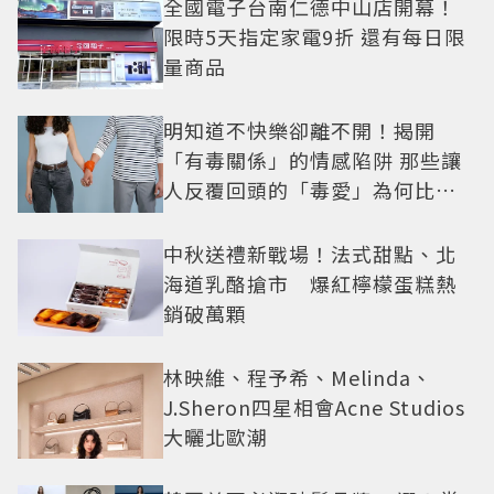
全國電子台南仁德中山店開幕！
限時5天指定家電9折 還有每日限
量商品
明知道不快樂卻離不開！揭開
「有毒關係」的情感陷阱 那些讓
人反覆回頭的「毒愛」為何比菸
還難戒？
中秋送禮新戰場！法式甜點、北
海道乳酪搶市 爆紅檸檬蛋糕熱
銷破萬顆
林映維、程予希、Melinda、
J.Sheron四星相會Acne Studios
大曬北歐潮