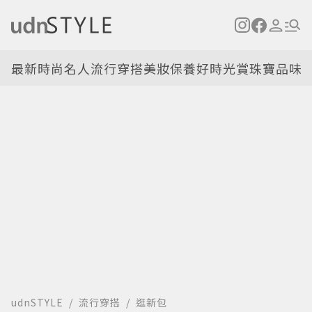
最新
時尚名人
流行穿搭
美妝保養
好時光
賞珠寶
品味
udnSTYLE
流行穿搭
逛新包