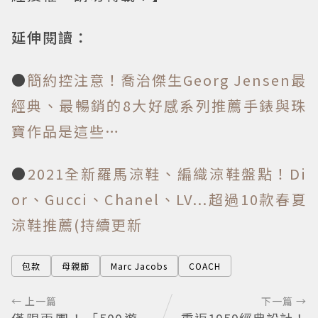
延伸閱讀：
●
簡約控注意！喬治傑生Georg Jensen最
經典、最暢銷的8大好感系列推薦手錶與珠
寶作品是這些…
●
2021全新羅馬涼鞋、編織涼鞋盤點！Di
or、Gucci、Chanel、LV...超過10款春夏
涼鞋推薦(持續更新
包款
母親節
Marc Jacobs
COACH
← 上一篇
下一篇 →
僅限兩團！「500遊
重返1959經典設計！