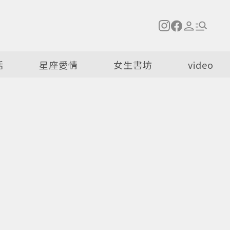
活
星座愛情
女生書坊
video