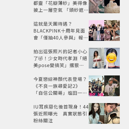
都靈「花瓣薄紗」美得像
披上一層空氣 「頭紗遮
面」玩出新花樣朦朧美感
太仙
這就是天團待遇？
BLACKPINK十周年見面
會「僅抽40人參與」報名
開始到截止僅9小時粉絲
怒了😡
拍出這張照片的記者小心
了🤣！少女時代孝淵「絕
美pose變搞笑」撂狠
話：把住址交出來
今夏戀綜神顏代表登場？
《不良一族尋愛記2》
「自信公關哥」塩田一馬
背景起底 街頭辣男翻身當
老闆
IU耳疾惡化後首現身！44
張近照曝光 真實狀態引
粉絲關注