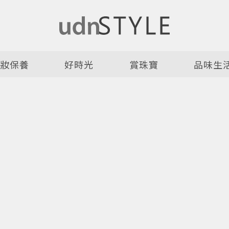
美妝保養
好時光
賞珠寶
品味生