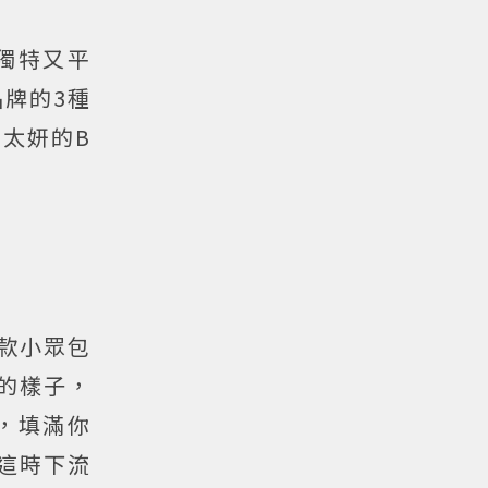
計獨特又平
牌的3種
包、太妍的B
一款小眾包
標的樣子，
，填滿你
是這時下流