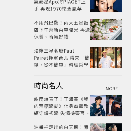
氣泰星Apo將PIAGET上
手 再現1970懷舊風華
不用飛巴黎！兩大五星飯
店下午茶新菜單曝光 再送
保養、香氛好禮
法籍三星名廚Paul
Pairet揮軍台北 帶來「簡
單，從不簡單」料理哲學
時尚名人
MORE
甜度爆表了！丁海寅《我
的荒糖戀愛》化身拳擊教
練守護初戀 失憶檢察官×
假男友打造今夏必看小甜
劇
油畫裡走出的白天鵝！陳