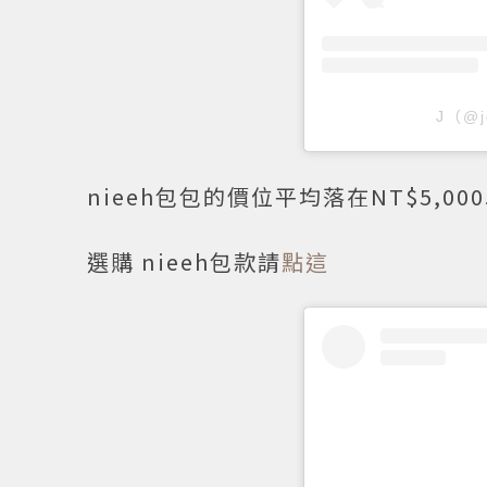
J（@j
nieeh包包的價位平均落在NT$5,00
選購 nieeh包款請
點這