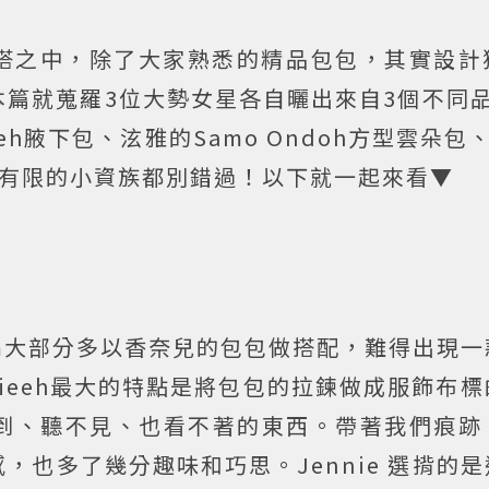
享的穿搭之中，除了大家熟悉的精品包包，其實設
篇就蒐羅3位大勢女星各自曬出來自3個不同品
nieeh腋下包、泫雅的Samo Ondoh方型雲朵
裝費有限的小資族都別錯過！以下就一起來看▼
stagram大部分多以香奈兒的包包做搭配，難得出現
nieeh最大的特點是將包包的拉鍊做成服飾布
到、聽不見、也看不著的東西。帶著我們痕跡
，也多了幾分趣味和巧思。Jennie 選揹的