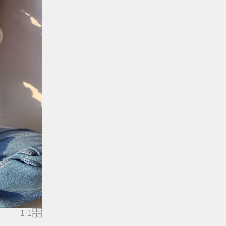
1
/
1