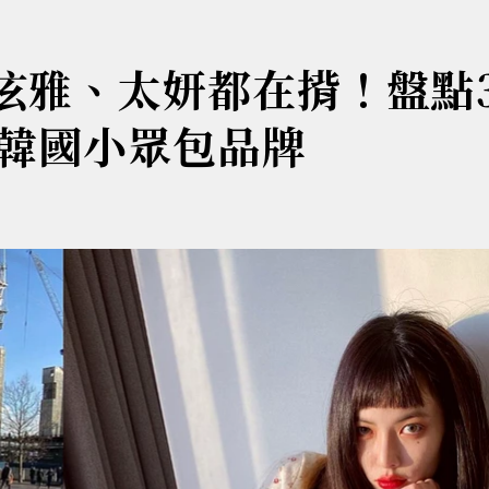
nie、泫雅、太妍都在揹！盤點
韓國小眾包品牌