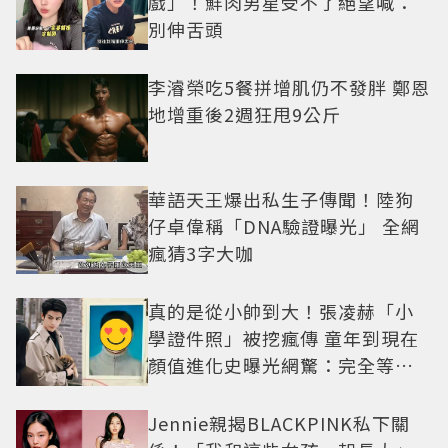
戲」！鮮肉男星受不了絕望喊：
別伸舌頭
李濬榮吃5餐拼增肌仍不發胖 鄭恩
地增重後2週狂甩9公斤
華語天王爆出私生子傳聞！陸狗
仔卓偉稱「DNA驗證曝光」 全網
瘋猜3字大咖
真的是從小帥到大！張凌赫「小
學證件照」被挖瘋傳 童年到現在
顏值進化史曝光網驚：完全等比
例長大
Jennie親揭BLACKPINK私下關