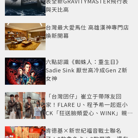
表全新GRAVITYMASTER飛行表
與天比高
台灣最大愛馬仕 高雄漢神專門店
煥新開幕
六點認識《蜘蛛人：重生日》
Sadie Sink 厭世高冷成Gen Z新
女神
「台灣囝仔」崔立于帶隊友回
家！FLARE U、程予希一起逛小
CK「狂送臉頰愛心、WINK」親曝
中山站私藏必逛名單
肯德基×新世紀福音戰士聯名