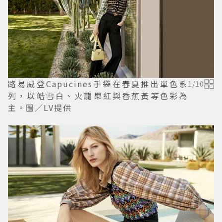
路易威登Capucines手袋在春夏推出單色系
1
/
10
列，以皓雪白、火龍果紅與香蕉黃等色彩為
主。圖／LV提供