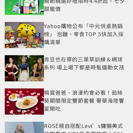
親節精選好禮限時4.4折起、七夕
甜寵價
Yahoo購物公布「中元供桌熱銷
榜」 泡麵、零食TOP 5快加入採
購清單
肯豆也在穿的三葉草訓練＆網球
系列 場上場下都是時髦運動女孩
犒賞爸爸、浪漫約會必看！茹絲
葵期間限定雙節套餐 奢華海陸饗
宴開吃
ROSÉ親自搭配Levi’s慵懶美式