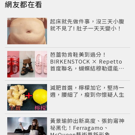
網友都在看
PR
起床就先做件事，沒三天小腹
就不見了! 肚子一天天變小！
芭蕾勃肯鞋美到過分！
BIRKENSTOCK × Repetto
首度聯名，蝴蝶結穆勒還能綁
緞帶
PR
減肥首選，檸檬加它，堅持一
週，腰細了，瘦到你懷疑人生
黃景瑜帥出新高度、張鈞甯神
祕黑化！Ferragamo、
McQueen藝術風新形象