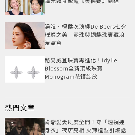
鐘元韓食驚豔《奧德賽》劇組
湯唯、檀健次演繹De Beers七夕
璀璨之美 露珠與蝴蝶珠寶藏浪
漫寓意
路易威登珠寶再進化！Idylle
Blossom全新頂級珠寶
Monogram花鑽綻放
熱門文章
肯爺愛妻尺度全開！穿「透視連
身衣」夜店亮相 火辣造型引爆話