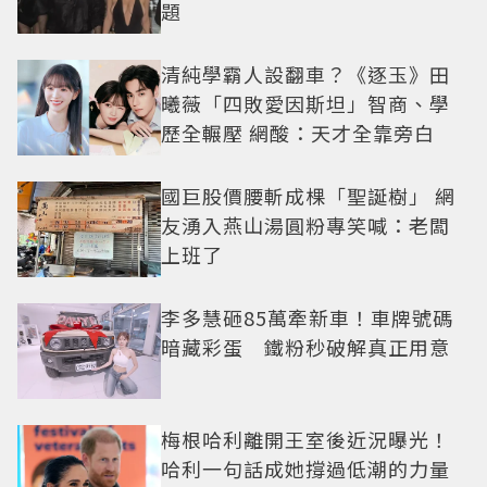
題
清純學霸人設翻車？《逐玉》田
曦薇「四敗愛因斯坦」智商、學
歷全輾壓 網酸：天才全靠旁白
國巨股價腰斬成棵「聖誕樹」 網
友湧入燕山湯圓粉專笑喊：老闆
上班了
李多慧砸85萬牽新車！車牌號碼
暗藏彩蛋 鐵粉秒破解真正用意
梅根哈利離開王室後近況曝光！
哈利一句話成她撐過低潮的力量