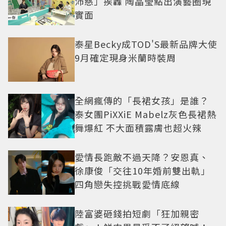
沛慈」挨轟 陶晶瑩點出演藝圈現
實面
泰星Becky成TOD'S最新品牌大使
9月確定現身米蘭時裝周
全網瘋傳的「長裙女孩」是誰？
泰女團PiXXiE Mabelz灰色長裙熱
舞爆紅 不大面積露膚也超火辣
愛情長跑敵不過天降？安恩真、
徐康俊「交往10年婚前雙出軌」
四角戀失控挑戰愛情底線
陸富婆砸錢拍短劇「狂加親密