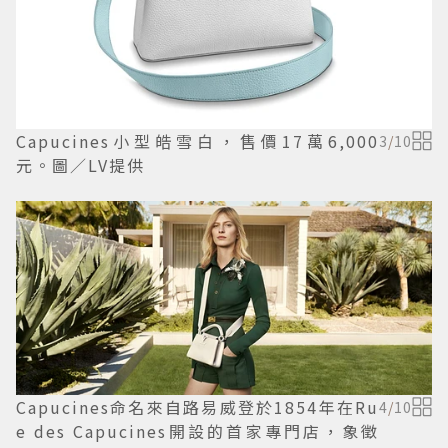
Capucines小型皓雪白，售價17萬6,000
3
/
10
元。圖／LV提供
Capucines命名來自路易威登於1854年在Ru
4
/
10
e des Capucines開設的首家專門店，象徵