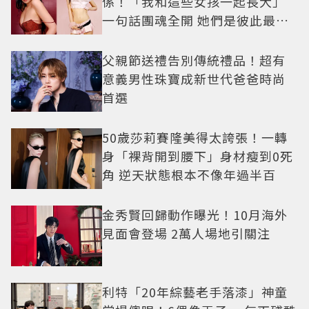
係！「我和這些女孩一起長大」
一句話團魂全開 她們是彼此最強
後盾
父親節送禮告別傳統禮品！超有
意義男性珠寶成新世代爸爸時尚
首選
50歲莎莉賽隆美得太誇張！一轉
身「裸背開到腰下」身材瘦到0死
角 逆天狀態根本不像年過半百
金秀賢回歸動作曝光！10月海外
見面會登場 2萬人場地引關注
利特「20年綜藝老手落漆」神童