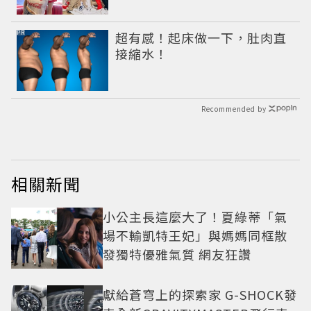
辣妹！
PR
超有感！起床做一下，肚肉直
接縮水！
Recommended by
相關新聞
小公主長這麼大了！夏綠蒂「氣
場不輸凱特王妃」與媽媽同框散
發獨特優雅氣質 網友狂讚
獻給蒼穹上的探索家 G-SHOCK發