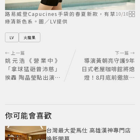
路易威登Capucines手袋的春夏新款，有草
10
/
10
綠清新色系。圖／LV提供
LV
火龍果
← 上一篇
下一篇 →
姚元浩《營業中》
導演黃朝亮守護9年
「拿球猛砸曾沛慈」
日式老屋咖啡館將熄
挨轟 陶晶瑩點出演藝
燈！8月底前邀旅人
圈現實面
最後告別
你可能會喜歡
台灣最大愛馬仕 高雄漢神專門店
煥新開幕