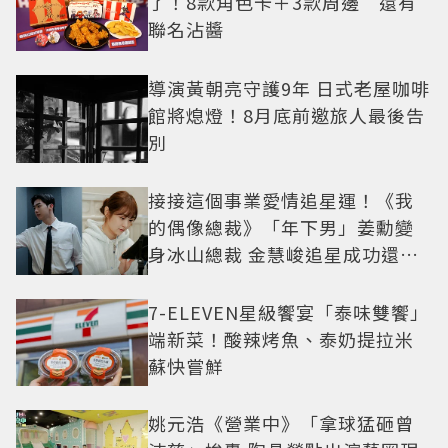
了！8款角色卡＋3款周邊 還有
聯名沾醬
導演黃朝亮守護9年 日式老屋咖啡
館將熄燈！8月底前邀旅人最後告
別
接接這個事業愛情追星運！《我
的偶像總裁》「年下男」姜勳變
身冰山總裁 金慧峻追星成功還偶
遇愛情
7-ELEVEN星級饗宴「泰味雙饗」
端新菜！酸辣烤魚、泰奶提拉米
蘇快嘗鮮
姚元浩《營業中》「拿球猛砸曾