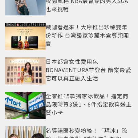
校園風格 NBA最會穿的男人SGA
也來挑戰
威咖看過來！大摩推出珍稀雙年
份新作 台灣獨家珍藏木盒尊榮開
賣
日本都會女性愛用包
BONAVENTURA首登台 隋棠最愛
它可以真正融入生活
全家推15款獨家冰飲品！指定商
品限時買3送1、6件指定飲料送圭
賢小卡
名導諾蘭秒變粉絲！「拜冰」孫