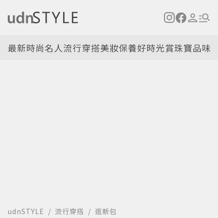
最新
時尚名人
流行穿搭
美妝保養
好時光
賞珠寶
品味
udnSTYLE
流行穿搭
逛新包