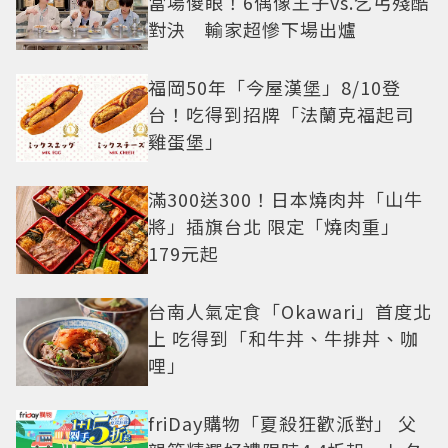
當場傻眼！6偶像王子vs.乞丐殘酷
對決 輸家超慘下場出爐
福岡50年「今屋漢堡」8/10登
台！吃得到招牌「法蘭克福起司
雞蛋堡」
滿300送300！日本燒肉丼「山牛
將」插旗台北 限定「燒肉重」
179元起
台南人氣定食「Okawari」首度北
上 吃得到「和牛丼、牛排丼、咖
哩」
friDay購物「夏殺狂歡派對」 父