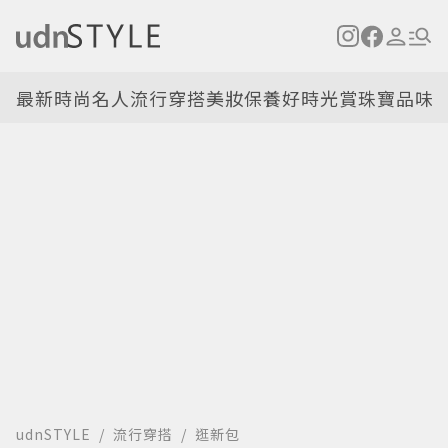
最新
時尚名人
流行穿搭
美妝保養
好時光
賞珠寶
品味
udnSTYLE
流行穿搭
逛新包