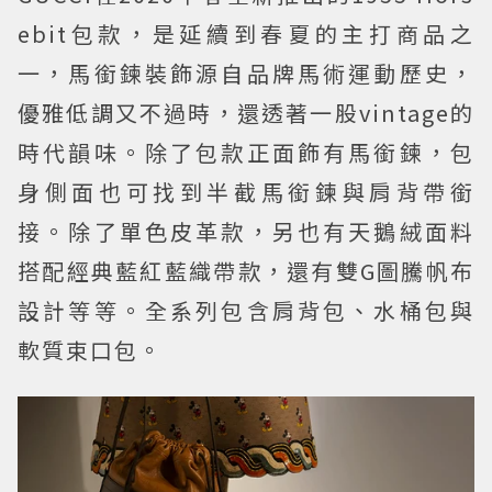
ebit包款，是延續到春夏的主打商品之
一，馬銜鍊裝飾源自品牌馬術運動歷史，
優雅低調又不過時，還透著一股vintage的
時代韻味。除了包款正面飾有馬銜鍊，包
身側面也可找到半截馬銜鍊與肩背帶銜
接。除了單色皮革款，另也有天鵝絨面料
搭配經典藍紅藍織帶款，還有雙G圖騰帆布
設計等等。全系列包含肩背包、水桶包與
軟質束口包。