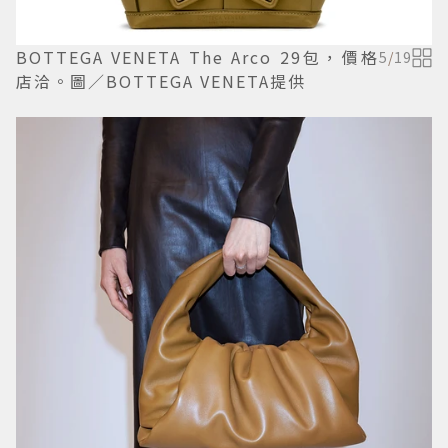
BOTTEGA VENETA The Arco 29包，價格
5
/
19
店洽。圖／BOTTEGA VENETA提供