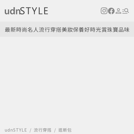
最新
時尚名人
流行穿搭
美妝保養
好時光
賞珠寶
品味
udnSTYLE
流行穿搭
逛新包