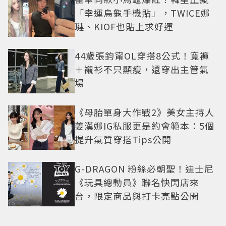
「幸運烏龜手機貼」，TWICE娜
璉、KIOF也貼上求好運
44歲張鈞甯OL穿搭8公式！寬褲
＋襯衫不只顯瘦，還穿出主管氣
場
《母胎單身大作戰2》美女主持人
姜漢娜IG私服更是約會範本：5個
提升氣質穿搭Tips公開
G-DRAGON 粉絲必朝聖！迪士尼
《玩具總動員》聯名快閃店來
台，限定商品與打卡亮點公開