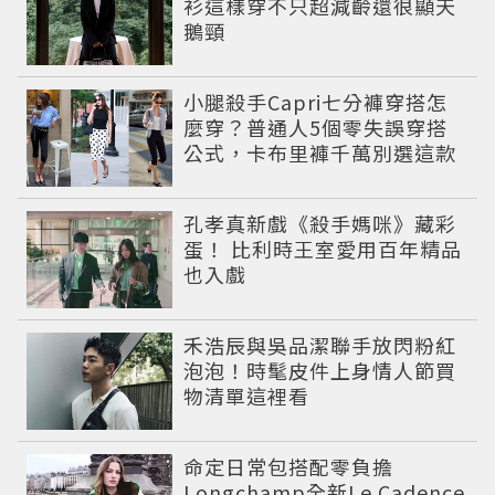
衫這樣穿不只超減齡還很顯天
鵝頸
小腿殺手Capri七分褲穿搭怎
麼穿？普通人5個零失誤穿搭
公式，卡布里褲千萬別選這款
孔孝真新戲《殺手媽咪》藏彩
蛋！ 比利時王室愛用百年精品
也入戲
禾浩辰與吳品潔聯手放閃粉紅
泡泡！時髦皮件上身情人節買
物清單這裡看
命定日常包搭配零負擔
Longchamp全新Le Cadence