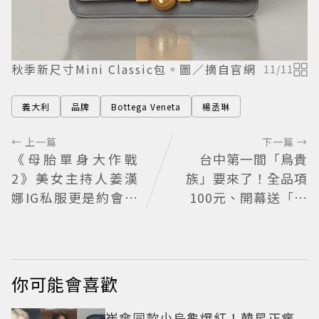
秋季新尺寸Mini Classic包。圖／摘自官網
11
/
11
義大利
品牌
Bottega Veneta
楊丞琳
← 上一篇
下一篇 →
《母胎單身大作戰
台中第一間「鳥貴
2》美女主持人姜漢
族」要來了！全品項
娜IG私服更是約會範
100元、開幕送「酥
本：5個提升氣質穿
炸南蠻蝦」
搭Tips公開
你可能會喜歡
崔傘同款小烏龜爆紅！韓星正瘋