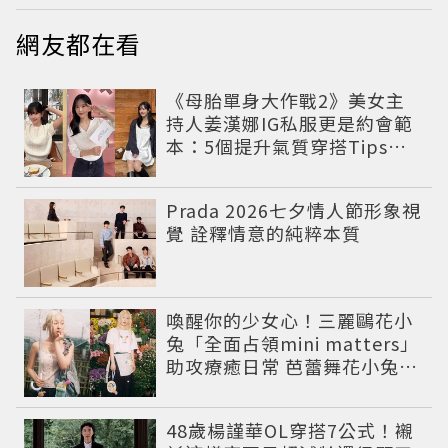
網友都在看
《母胎單身大作戰2》美女主
持人姜漢娜IG私服更是約會範
本：5個提升氣質穿搭Tips公
開
Prada 2026七夕情人節形象視
覺 詮釋情意的純粹本質
喚醒你的少女心！三麗鷗花小
兔「全面占領mini matters」
助攻療癒日常 芭蕾舞花小兔娃
娃超欠收
48歲楊謹華OL穿搭7公式！襯