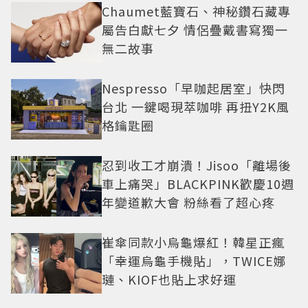
Chaumet藍寶石、神秘鑽石藏專
屬告白獻七夕 情侶疊戴書寫獨一
無二故事
Nespresso「早咖起居室」快閃
台北 一鍵喝現萃咖啡 再扭Y2K風
格鑰匙圈
忍到收工才崩潰！Jisoo「離場後
車上痛哭」BLACKPINK歡慶10週
年變道歉大會 粉絲看了超心疼
崔傘同款小烏龜爆紅！韓星正瘋
「幸運烏龜手機貼」，TWICE娜
璉、KIOF也貼上求好運