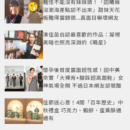
難怪不能沒有妹妹頭！「田曦薇
沒瀏海差點認不出來」甜妹天花
板難得露額頭...真面目嚇壞網友
湊佳苗自認最喜歡的作品：凝視
黑暗也照亮深淵的《曉星》
懷孕後首度露面超性感！田中美
奈實「大裸背+腳踩超高跟鞋」女
神氣場全開 不過日本網友卻狠酸
佳節送心意！4間「百年歷史」中
秋禮盒 巧克力、蝦餅、蛋黃酥通
通有