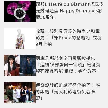
蕭邦L'Heure du Diamant巧玩多
元幾何造型 Happy Diamonds歡
慶50周年
收藏一段別具意義的時尚史和電
影史！「穿Prada的惡魔2」衣櫥
9月上拍
到底是哪部劇？田曦薇被抓包
「連續16部戲同一顆頭」鐵瀏海
焊死遭嫌看膩 網嘆：完全分不出
角色
傳奇設計師離譜行徑全拍了！ 名
導集結「義大利影壇復仇者聯
盟」