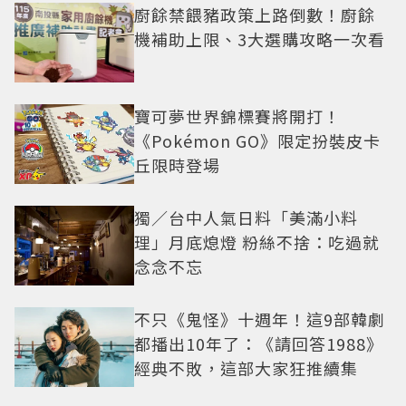
廚餘禁餵豬政策上路倒數！廚餘
機補助上限、3大選購攻略一次看
寶可夢世界錦標賽將開打！
《Pokémon GO》限定扮裝皮卡
丘限時登場
獨／台中人氣日料「美滿小料
理」月底熄燈 粉絲不捨：吃過就
念念不忘
不只《鬼怪》十週年！這9部韓劇
都播出10年了：《請回答1988》
經典不敗，這部大家狂推續集