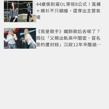
44歲張鈞甯OL穿搭8公式！寬褲
＋襯衫不只顯瘦，還穿出主管氣
場
《我是歌手》鐵肺歌后去哪了？
茜拉「父親出軌高中閨密、冒名
簽約遭封殺」沉寂12年辛酸過往
曝光
愛莉莎莎颱風天1舉動遭炎上！要
助理肉身護植栽 親回：不會被
吹走
台中第一間「鳥貴族」要來了！
全品項100元、開幕送「酥炸南蠻
蝦」