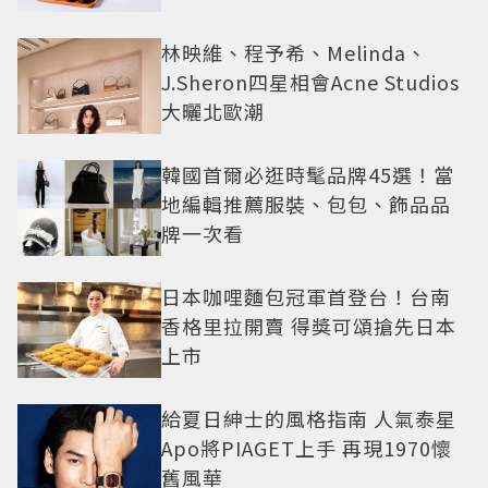
林映維、程予希、Melinda、
J.Sheron四星相會Acne Studios
大曬北歐潮
韓國首爾必逛時髦品牌45選！當
地編輯推薦服裝、包包、飾品品
牌一次看
日本咖哩麵包冠軍首登台！台南
香格里拉開賣 得獎可頌搶先日本
上市
給夏日紳士的風格指南 人氣泰星
Apo將PIAGET上手 再現1970懷
舊風華