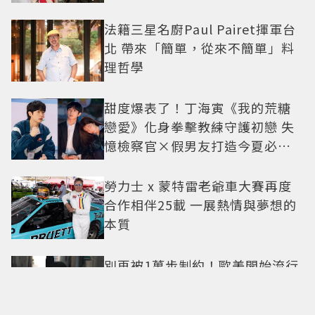
法籍三星名廚Paul Pairet揮軍台
北 帶來「簡單，從來不簡單」料
理哲學
甜度爆表了！丁海寅《我的荒糖
戀愛》化身拳擊教練守護初戀 失
憶檢察官×假男友打造今夏必看
小甜劇
勞力士 x 蒙特雷老爺車大賽再度
合作相伴25載 一展熱情與夢想的
本質
別再被1萬步制約！歐美開始流行
直覺行走：專家解析，真正重要
的不是步數，而是「這件事」