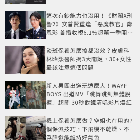
這次有鈔能力也沒用！《財閥X刑
警2》安普賢重逢「惡魔教官」鄭
恩彩 首播收視6.1%超第一季開紅
盤
淡斑保養怎麼擦都沒效？皮膚科
林暐熙醫師揭3大關鍵，30+女性
最該注意這個問題
新人男團出道玩這麼大！WAYF
BOYS 出道MV「跳舞跳到集體脫
褲」超鬧 30秒對鏡清唱影片爆紅
機上保養怎麼做？空姐也在用的7
個保濕技巧，下飛機不乾燥、不
浮腫還能維持好氣色