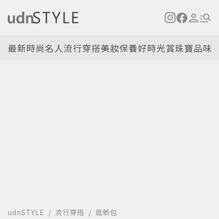
最新
時尚名人
流行穿搭
美妝保養
好時光
賞珠寶
品味
udnSTYLE
流行穿搭
逛新包