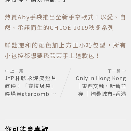
熱賣Aby手袋推出全新手拿款式！以愛、自
然、承諾而生的CHLOÉ 2019秋冬系列
鮮豔飽和的配色加上方正小巧包型，所有
小包控都想要孫芸芸手上這款包！
← 上一篇
下一篇 →
JYP朴軫永爆笑短片
Only in Hong Kong
瘋傳！「穿垃圾袋」
｜東西交融，新舊並
趕場Waterbomb 被
存 ｜摺疊城市-香港
虧「應該改名JPG」
你可能會喜歡