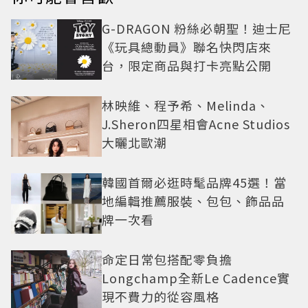
G-DRAGON 粉絲必朝聖！迪士尼
《玩具總動員》聯名快閃店來
台，限定商品與打卡亮點公開
林映維、程予希、Melinda、
J.Sheron四星相會Acne Studios
大曬北歐潮
韓國首爾必逛時髦品牌45選！當
地編輯推薦服裝、包包、飾品品
牌一次看
命定日常包搭配零負擔
Longchamp全新Le Cadence實
現不費力的從容風格