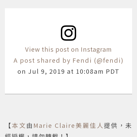
View this post on Instagram
A post shared by Fendi (@fendi)
on
Jul 9, 2019 at 10:08am PDT
【
本文
由
Marie Claire美麗佳人
提供，未
經授權，請勿轉載！】