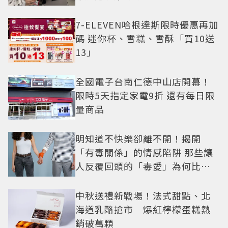
7-ELEVEN哈根達斯限時優惠再加
碼 迷你杯、雪糕、雪酥「買10送
13」
全國電子台南仁德中山店開幕！
限時5天指定家電9折 還有每日限
量商品
明知道不快樂卻離不開！揭開
「有毒關係」的情感陷阱 那些讓
人反覆回頭的「毒愛」為何比菸
還難戒？
中秋送禮新戰場！法式甜點、北
海道乳酪搶市 爆紅檸檬蛋糕熱
銷破萬顆