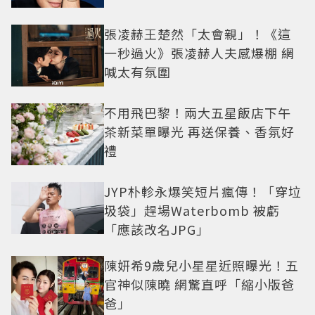
張凌赫王楚然「太會親」！《這
一秒過火》張凌赫人夫感爆棚 網
喊太有氛圍
不用飛巴黎！兩大五星飯店下午
茶新菜單曝光 再送保養、香氛好
禮
JYP朴軫永爆笑短片瘋傳！「穿垃
圾袋」趕場Waterbomb 被虧
「應該改名JPG」
陳妍希9歲兒小星星近照曝光！五
官神似陳曉 網驚直呼「縮小版爸
爸」