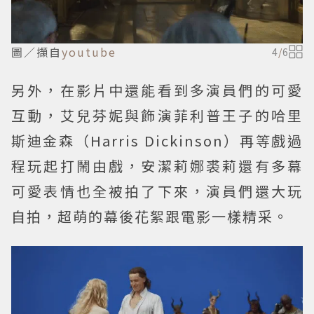
圖／擷自
youtube
4
/
6
另外，在影片中還能看到多演員們的可愛
互動，艾兒芬妮與飾演菲利普王子的哈里
斯迪金森（Harris Dickinson）再等戲過
程玩起打鬧由戲，安潔莉娜裘莉還有多幕
可愛表情也全被拍了下來，演員們還大玩
自拍，超萌的幕後花絮跟電影一樣精采。