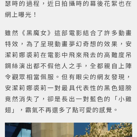
瑟時的過程，近日拍攝時的幕後花絮也在
網上曝光！
雖然《黑魔女》這部電影結合了許多動畫
特效，為了呈現動畫夢幻奇想的效果，安
潔莉娜裘莉在電影中飛來飛去的高難度吊
鋼絲演出都不假他人之手，全都親自上陣
令觀眾相當佩服。但有眼尖的網友發現，
安潔莉娜裘莉一對最具代表性的黑色翅膀
竟然消失了，卻是長出一對藍色的「小雞
翅」，霸氣不再還多了點可愛的感覺。