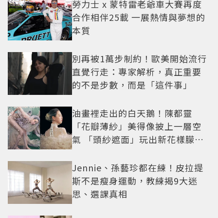
勞力士 x 蒙特雷老爺車大賽再度
合作相伴25載 一展熱情與夢想的
本質
別再被1萬步制約！歐美開始流行
直覺行走：專家解析，真正重要
的不是步數，而是「這件事」
油畫裡走出的白天鵝！陳都靈
「花瓣薄紗」美得像披上一層空
氣 「頭紗遮面」玩出新花樣朦朧
美感太仙
Jennie、孫藝珍都在練！皮拉提
斯不是瘦身運動，教練揭9大迷
思、選課真相