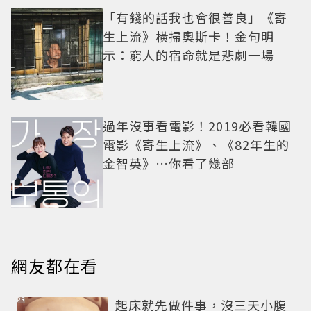
「有錢的話我也會很善良」《寄
生上流》橫掃奧斯卡！金句明
示：窮人的宿命就是悲劇一場
過年沒事看電影！2019必看韓國
電影《寄生上流》、《82年生的
金智英》…你看了幾部
網友都在看
PR
起床就先做件事，沒三天小腹