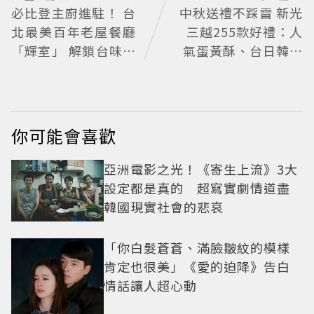
必比登主廚進駐！ 台
中秋送禮不踩雷 新光
北最美百年老屋餐廳
三越255款好禮：人
「輝室」 解鎖台味記
氣蛋黃酥、台日韓美
憶
食一站滿足
你可能會喜歡
亞洲電影之光！《寄生上流》3大
設定都是真的 超寫實劇情道盡
韓國現實社會的悲哀
「你白髮蒼蒼、滿臉皺紋的模樣
肯定也很美」《愛的迫降》告白
情話讓人超心動