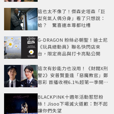
抓馬！
這也太不像了！傑森史塔森「巨
型充氣人偶分身」看了只想說：
蛤？ 驚喜連本尊都吐槽
G-DRAGON 粉絲必朝聖！迪士尼
《玩具總動員》聯名快閃店來
台，限定商品與打卡亮點公開
這次有鈔能力也沒用！《財閥X刑
警2》安普賢重逢「惡魔教官」鄭
恩彩 首播收視6.1%超第一季開紅
盤
BLACKPINK十週年活動惹怒粉
絲！Jisoo下場滅火道歉：對不起
讓你們失望