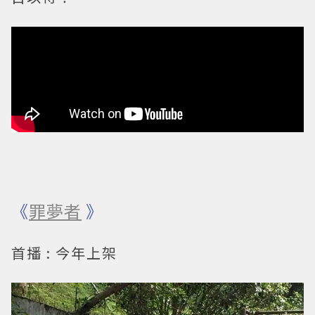
《
罪夢者
》
首播 : 今年上架