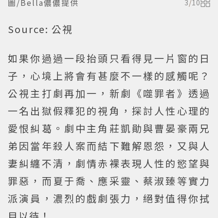
圖/Bella儂儂提供
3
/
10
Source: 公視
如果你過過一段抬頭只看得見一片窗的日
子，心境上將會有甚麼不一樣的感觸呢？
公視主打劇再加一，新劇《噬罪者》透過
一名出獄假釋犯的視角，探討人性心理的
愛恨糾葛。劇中主角莊凱勛與曹晏豪兩兄
弟因當年殺人案而結下難解恩怨，又與人
妻糾纏不清，劇情赤裸表現人性的慾望與
罪惡，而夏于喬、應采靈、蔡淑臻等實力
派演員，濃烈的戲劇張力，絕對值得你拭
目以待！