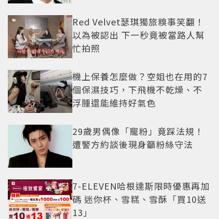
Red Velvet瑟琪獨旅糗事笑翻！
以為被認出 下一秒竟被當路人幫
忙拍照
機上保養怎麼做？空姐也在用的7
個保濕技巧，下飛機不乾燥、不
浮腫還能維持好氣色
29歲男偶像「寵粉」竟踩法規！
遭警方約談後現身籲粉絲守法
7-ELEVEN哈根達斯限時優惠再加
碼 迷你杯、雪糕、雪酥「買10送
13」