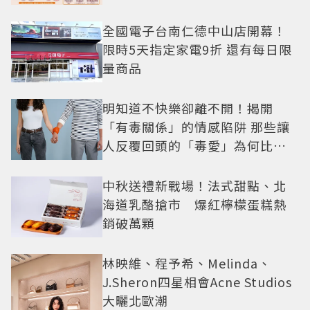
全國電子台南仁德中山店開幕！
限時5天指定家電9折 還有每日限
量商品
明知道不快樂卻離不開！揭開
「有毒關係」的情感陷阱 那些讓
人反覆回頭的「毒愛」為何比菸
還難戒？
中秋送禮新戰場！法式甜點、北
海道乳酪搶市 爆紅檸檬蛋糕熱
銷破萬顆
林映維、程予希、Melinda、
J.Sheron四星相會Acne Studios
大曬北歐潮