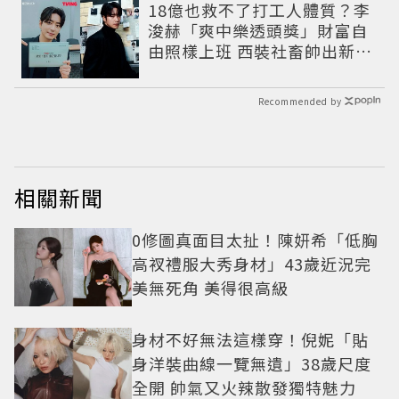
18億也救不了打工人體質？李
浚赫「爽中樂透頭獎」財富自
由照樣上班 西裝社畜帥出新高
度
Recommended by
相關新聞
0修圖真面目太扯！陳妍希「低胸
高衩禮服大秀身材」43歲近況完
美無死角 美得很高級
身材不好無法這樣穿！倪妮「貼
身洋裝曲線一覽無遺」38歲尺度
全開 帥氣又火辣散發獨特魅力