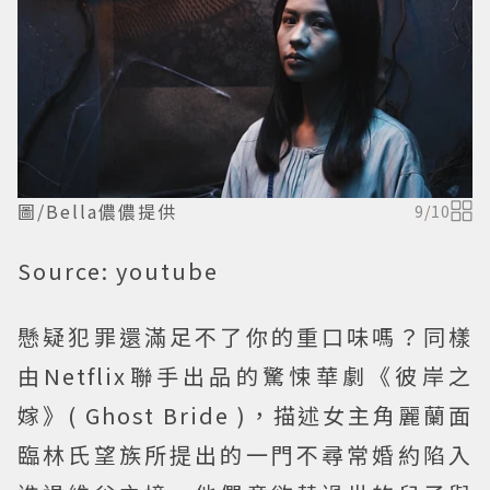
圖/Bella儂儂提供
9
/
10
Source: youtube
懸疑犯罪還滿足不了你的重口味嗎？同樣
由Netflix聯手出品的驚悚華劇《彼岸之
嫁》( Ghost Bride )，描述女主角麗蘭面
臨林氏望族所提出的一門不尋常婚約陷入