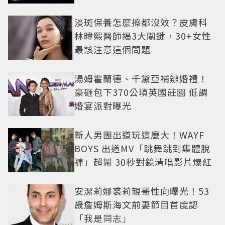
淡斑保養怎麼擦都沒效？皮膚科
林暐熙醫師揭3大關鍵，30+女性
最該注意這個問題
湯姆霍蘭德、千黛亞補辦婚禮！
豪砸包下370公頃英國莊園 低調
婚宴派對曝光
新人男團出道玩這麼大！WAYF
BOYS 出道MV「跳舞跳到集體脫
褲」超鬧 30秒對鏡清唱影片爆紅
安潔莉娜裘莉親哥性向曝光！53
歲詹姆斯海文前妻節目首度認
「我是同志」