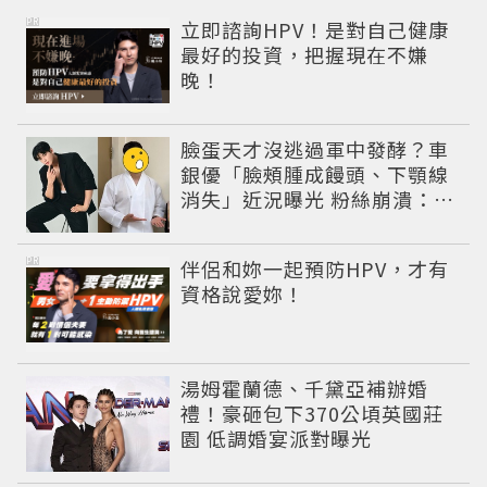
PR
立即諮詢HPV！是對自己健康
最好的投資，把握現在不嫌
晚！
臉蛋天才沒逃過軍中發酵？車
銀優「臉頰腫成饅頭、下顎線
消失」近況曝光 粉絲崩潰：空
氣有酵母😭
PR
伴侶和妳一起預防HPV，才有
資格說愛妳！
湯姆霍蘭德、千黛亞補辦婚
禮！豪砸包下370公頃英國莊
園 低調婚宴派對曝光