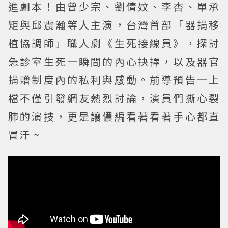
進劇本！由曾少宗、劉倩妏、李杏、單承
矩與邱震瀚等人主演，台灣首部「器捐移
植協調師」職人劇《生死接線員》，探討
急診室生死一瞬間的內心抉擇，以及器官
捐贈制度內的私利與感動。前導預告一上
檔不僅引發網友熱烈討論，演員們撕心裂
肺的演技，更是讓儂編看著看著手心都直
冒汗 ~