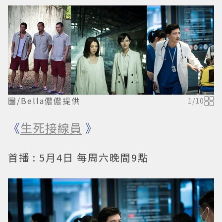
圖/Bella儂儂提供
1
/
10
《
生死接線員
》
首播 : 5月4日 每周六晚間9點