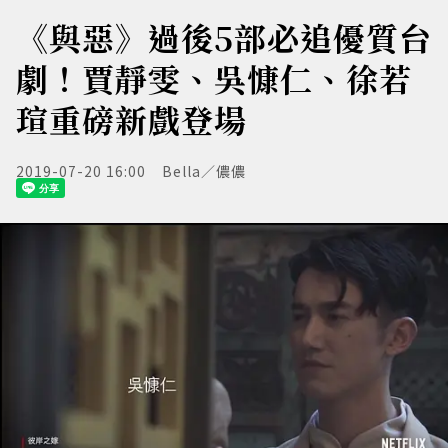
《與惡》過後5部必追優質台
劇！賈靜雯、吳慷仁、徐若
瑄重磅新戲登場
2019-07-20 16:00
Bella／儂儂