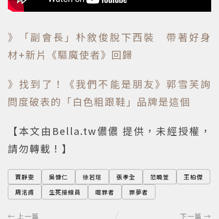
》「副會長」朴敘俊脫下西裝 帶著好身
材+新片《驅魔使者》回歸
》找到了！《我們不能是朋友》郭雪芙詢
問度破表的「白色粗跟鞋」品牌是這個
【本文由Bella.tw儂儂 提供，未經授權，
請勿轉載！】
賈靜雯
吳慷仁
徐若瑄
張孝全
范曉萱
王柏傑
周洺甫
生死接線員
噬罪者
罪夢者
← 上一篇
下一篇 →