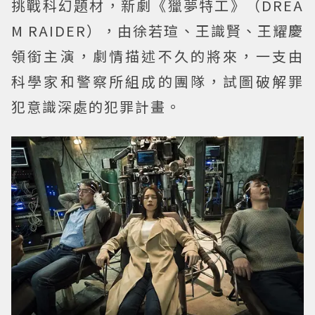
挑戰科幻題材，新劇《獵夢特工》（DREA
M RAIDER），由徐若瑄、王識賢、王耀慶
領銜主演，劇情描述不久的將來，一支由
科學家和警察所組成的團隊，試圖破解罪
犯意識深處的犯罪計畫。