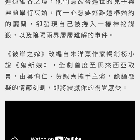
進退維谷之境，他們意欲替過世的兒子與
麗蘭舉行冥婚，而一心想要逃離這樁婚約
的麗蘭，卻發現自己被捲入一樁神祕謀
殺，以及陰陽兩界層層難解的事件。
《彼岸之嫁》改編自朱洋熹作家暢銷榜小
說《鬼新娘》，全劇首度至馬來西亞取
景，由吳慷仁、黃姵嘉攜手主演，詭譎懸
疑的情節刻劃，即將震撼你的視覺感受。