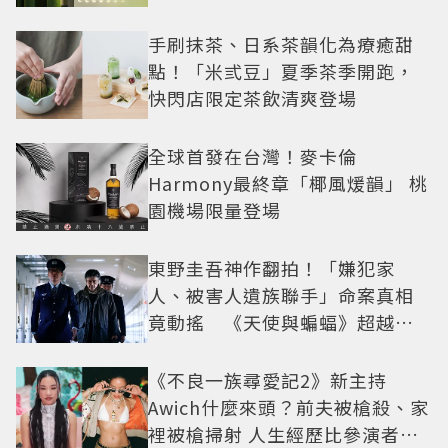
手刷抹茶、日系茶韻化為療癒甜
點！「米弎豆」夏季茶季開跑，
快閃店限定茶飲清爽登場
全球首發在台灣！麥卡倫
Harmony最終章「椰風煖韻」 桃
園機場限量登場
東野圭吾神作翻拍！「嫌犯家
人、被害人遺族聯手」命案真相
竟動搖 《天使與蝙蝠》超越懸
疑框架展開
《不良一族尋愛記2》新主持
Awich什麼來頭？前夫被槍殺、家
裡被槍掃射 人生經歷比參演者還