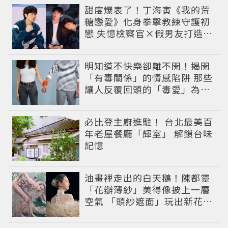
甜度爆表了！丁海寅《我的荒
糖戀愛》化身拳擊教練守護初
戀 失憶檢察官×假男友打造今
夏必看小甜劇
明知道不快樂卻離不開！揭開
「有毒關係」的情感陷阱 那些
讓人反覆回頭的「毒愛」為何
比菸還難戒？
必比登主廚進駐！ 台北最美百
年老屋餐廳「輝室」 解鎖台味
記憶
油畫裡走出的白天鵝！陳都靈
「花瓣薄紗」美得像披上一層
空氣 「頭紗遮面」玩出新花樣
朦朧美感太仙