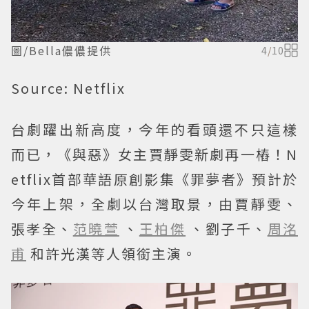
圖/Bella儂儂提供
4
/
10
Source: Netflix
台劇躍出新高度，今年的看頭還不只這樣
而已，《與惡》女主賈靜雯新劇再一樁！N
etflix首部華語原創影集《罪夢者》預計於
今年上架，全劇以台灣取景，由賈靜雯、
張孝全、
范曉萱
、
王柏傑
、劉子千、
周洺
甫
和許光漢等人領銜主演。