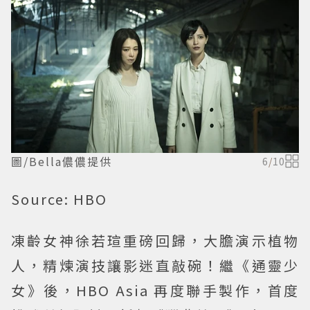
圖/Bella儂儂提供
6
/
10
Source: HBO
凍齡女神徐若瑄重磅回歸，大膽演示植物
人，精煉演技讓影迷直敲碗！繼《通靈少
女》後，HBO Asia 再度聯手製作，首度