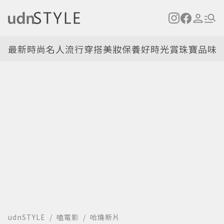
最新
時尚名人
流行穿搭
美妝保養
好時光
賞珠寶
品味
udnSTYLE
嗑電影
哈燒新片