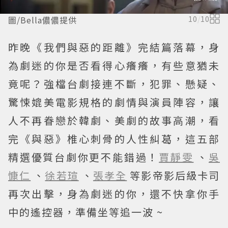
圖/Bella儂儂提供
10
/
10
昨晚《我們與惡的距離》完結篇落幕，身
為劇迷的你是否看得心癢癢，有些意猶未
竟呢？強檔台劇接連不斷，犯罪、懸疑、
驚悚媲美電影規格的劇情與演員陣容，讓
人不再眷戀於韓劇、美劇的故事高潮，看
完《與惡》椎心刺骨的人性糾葛，這五部
精選優質台劇你更不能錯過！
賈靜雯
、
吳
慷仁
、
徐若瑄
、
張孝全
等影帝影后級卡司
再次出擊，身為劇迷的你，還不快拿你手
中的遙控器，準備坐等追一波 ~