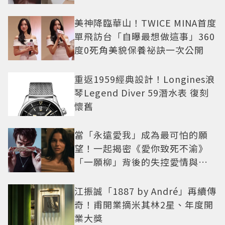
美神降臨華山！TWICE MINA首度
單飛訪台「自曝最想做這事」360
度0死角美貌保養祕訣一次公開
重返1959經典設計！Longines浪
琴Legend Diver 59潛水表 復刻
懷舊
當「永遠愛我」成為最可怕的願
望！一起揭密《愛你致死不渝》
「一願柳」背後的失控愛情與爆
紅之路
江振誠「1887 by André」再續傳
奇！甫開業摘米其林2星、年度開
業大獎