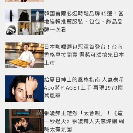
韓國首爾必逛時髦品牌45選！當
地編輯推薦服裝、包包、飾品品
牌一次看
日本咖哩麵包冠軍首登台！台南
香格里拉開賣 得獎可頌搶先日本
上市
給夏日紳士的風格指南 人氣泰星
Apo將PIAGET上手 再現1970懷
舊風華
張凌赫王楚然「太會親」！《這
一秒過火》張凌赫人夫感爆棚 網
喊太有氛圍