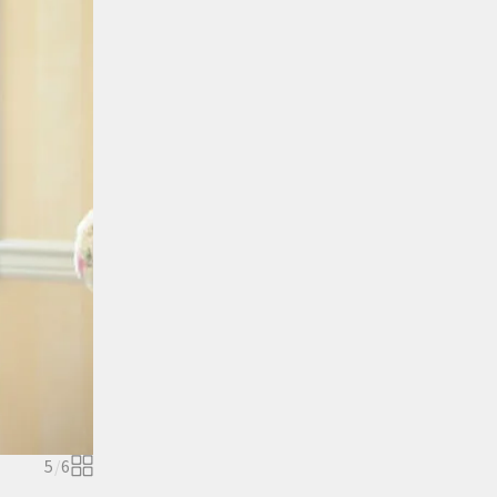
5
/
6