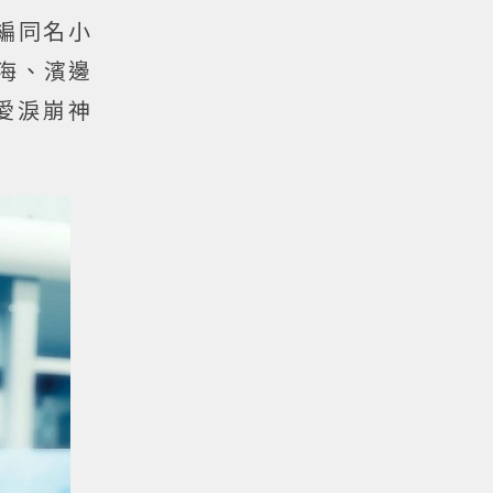
編同名小
海、濱邊
愛淚崩神