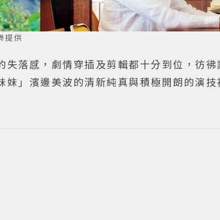
樂提供
的失落感，劇情穿插及剪輯都十分到位，彷彿
妹妹」濱邊美波的清新純真與積極開朗的演技