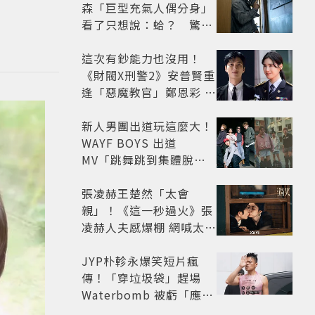
森「巨型充氣人偶分身」
看了只想說：蛤？ 驚喜
連本尊都吐槽
這次有鈔能力也沒用！
《財閥X刑警2》安普賢重
逢「惡魔教官」鄭恩彩 首
播收視6.1%超第一季開
紅盤
新人男團出道玩這麼大！
WAYF BOYS 出道
MV「跳舞跳到集體脫
褲」超鬧 30秒對鏡清唱
影片爆紅
張凌赫王楚然「太會
親」！《這一秒過火》張
凌赫人夫感爆棚 網喊太有
氛圍
JYP朴軫永爆笑短片瘋
傳！「穿垃圾袋」趕場
Waterbomb 被虧「應該
改名JPG」