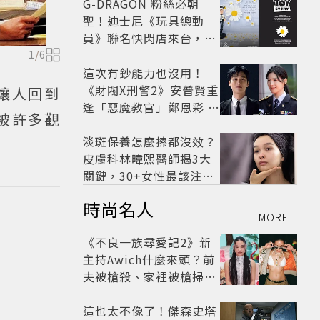
G-DRAGON 粉絲必朝
聖！迪士尼《玩具總動
員》聯名快閃店來台，限
定商品與打卡亮點公開
1
/
6
這次有鈔能力也沒用！
《財閥X刑警2》安普賢重
讓人回到
逢「惡魔教官」鄭恩彩 首
被許多觀
播收視6.1%超第一季開
紅盤
淡斑保養怎麼擦都沒效？
皮膚科林暐熙醫師揭3大
關鍵，30+女性最該注意
這個問題
時尚名人
MORE
《不良一族尋愛記2》新
主持Awich什麼來頭？前
夫被槍殺、家裡被槍掃射
人生經歷比參演者還抓
馬！
這也太不像了！傑森史塔