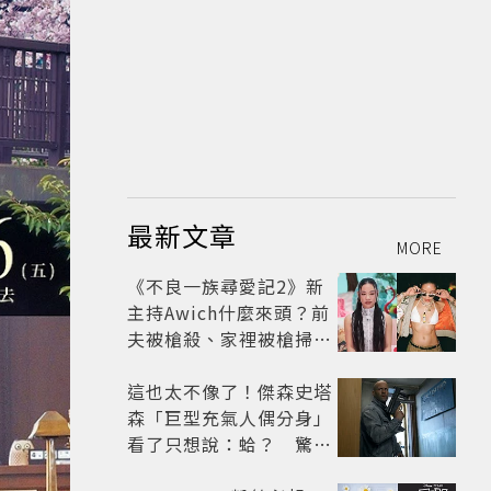
最新文章
MORE
《不良一族尋愛記2》新
主持Awich什麼來頭？前
夫被槍殺、家裡被槍掃射
人生經歷比參演者還抓
馬！
這也太不像了！傑森史塔
森「巨型充氣人偶分身」
看了只想說：蛤？ 驚喜
連本尊都吐槽