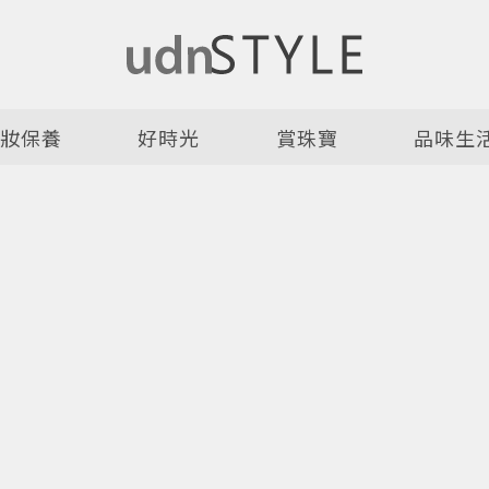
美妝保養
好時光
賞珠寶
品味生