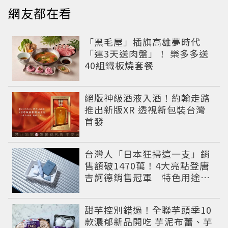
網友都在看
「黑毛屋」插旗高雄夢時代
「連3天送肉盤」！ 樂多多送
40組鐵板燒套餐
絕版神級酒液入酒！約翰走路
推出新版XR 透視新包裝台灣
首發
台灣人「日本狂掃這一支」銷
售額破1470萬！4大亮點登唐
吉訶德銷售冠軍 特色用途根
本現代人救星
甜芋控別錯過！全聯芋頭季10
款濃郁新品開吃 芋泥布蕾、芋