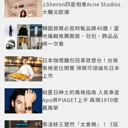
J.Sheron四星相會Acne Studios
大曬北歐潮
韓國首爾必逛時髦品牌45選！當
地編輯推薦服裝、包包、飾品品
牌一次看
日本咖哩麵包冠軍首登台！台南
香格里拉開賣 得獎可頌搶先日本
上市
給夏日紳士的風格指南 人氣泰星
Apo將PIAGET上手 再現1970懷
舊風華
張凌赫王楚然「太會親」！《這