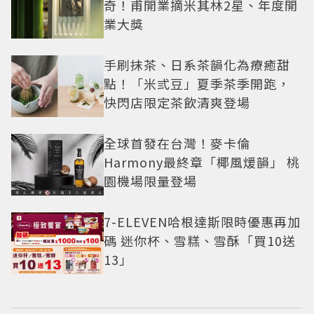
奇！甫開業摘米其林2星、年度開
業大獎
手刷抹茶、日系茶韻化為療癒甜
點！「米弎豆」夏季茶季開跑，
快閃店限定茶飲清爽登場
全球首發在台灣！麥卡倫
Harmony最終章「椰風煖韻」 桃
園機場限量登場
7-ELEVEN哈根達斯限時優惠再加
碼 迷你杯、雪糕、雪酥「買10送
13」