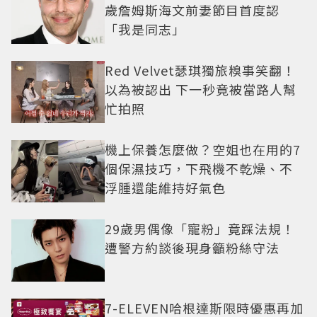
歲詹姆斯海文前妻節目首度認
「我是同志」
Red Velvet瑟琪獨旅糗事笑翻！
以為被認出 下一秒竟被當路人幫
忙拍照
機上保養怎麼做？空姐也在用的7
個保濕技巧，下飛機不乾燥、不
浮腫還能維持好氣色
29歲男偶像「寵粉」竟踩法規！
遭警方約談後現身籲粉絲守法
7-ELEVEN哈根達斯限時優惠再加