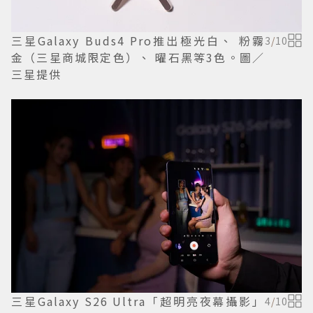
三星Galaxy Buds4 Pro推出極光白、 粉霧
3
/
10
金（三星商城限定色）、 曜石黑等3色。圖／
三星提供
三星Galaxy S26 Ultra「超明亮夜幕攝影」
4
/
10