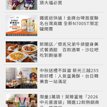
頭大福必買
鐵道迷快搶！金牌台啤首度聯
名台灣高鐵 全新N700ST限定
罐開賣
新開店／傑克兄弟牛排變身美
式餐酒館 百款酒單、沙拉吧
吃到飽搶客
中秋送禮不踩雷 新光三越255
款好禮：人氣蛋黃酥、台日韓
美食一站滿足
限量1萬袋！萊爾富推「2026
中元普渡袋」精選12款熱銷商