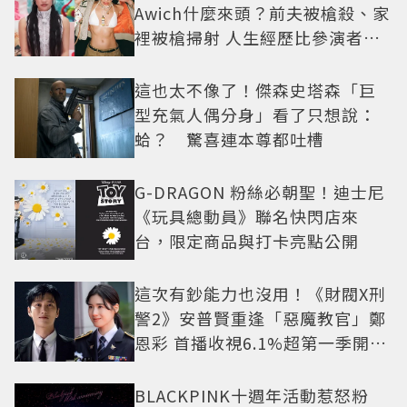
Awich什麼來頭？前夫被槍殺、家
裡被槍掃射 人生經歷比參演者還
抓馬！
這也太不像了！傑森史塔森「巨
型充氣人偶分身」看了只想說：
蛤？ 驚喜連本尊都吐槽
G-DRAGON 粉絲必朝聖！迪士尼
《玩具總動員》聯名快閃店來
台，限定商品與打卡亮點公開
這次有鈔能力也沒用！《財閥X刑
警2》安普賢重逢「惡魔教官」鄭
恩彩 首播收視6.1%超第一季開紅
盤
BLACKPINK十週年活動惹怒粉