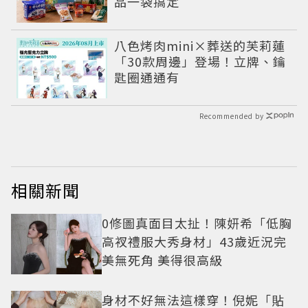
品一袋搞定
八色烤肉mini×葬送的芙莉蓮
「30款周邊」登場！立牌、鑰
匙圈通通有
Recommended by
相關新聞
0修圖真面目太扯！陳妍希「低胸
高衩禮服大秀身材」43歲近況完
美無死角 美得很高級
身材不好無法這樣穿！倪妮「貼