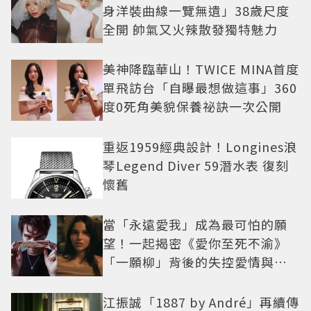
身洋裝曲線一覽無遺」38歲尺度
全開 帥氣又火辣散發獨特魅力
美神降臨華山！TWICE MINA首度
單飛訪台「自曝最想做這事」360
度0死角美貌保養祕訣一次公開
重返1959經典設計！Longines浪
琴Legend Diver 59潛水表 復刻
懷舊
當「永遠愛我」成為最可怕的願
望！一起揭密《愛你至死不渝》
「一願柳」背後的失控愛情與爆
紅之路
江振誠「1887 by André」再續傳