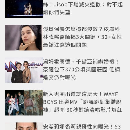
絲！Jisoo下場滅火道歉：對不起
讓你們失望
淡斑保養怎麼擦都沒效？皮膚科
林暐熙醫師揭3大關鍵，30+女性
最該注意這個問題
湯姆霍蘭德、千黛亞補辦婚禮！
豪砸包下370公頃英國莊園 低調
婚宴派對曝光
新人男團出道玩這麼大！WAYF
BOYS 出道MV「跳舞跳到集體脫
褲」超鬧 30秒對鏡清唱影片爆紅
安潔莉娜裘莉親哥性向曝光！53