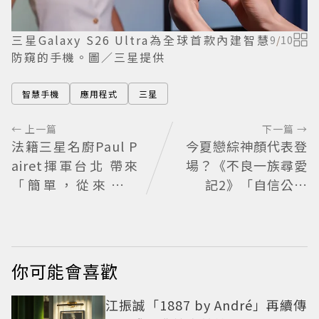
三星Galaxy S26 Ultra為全球首款內建智慧
9
/
10
防窺的手機。圖／三星提供
智慧手機
應用程式
三星
← 上一篇
下一篇 →
法籍三星名廚Paul P
今夏戀綜神顏代表登
airet揮軍台北 帶來
場？《不良一族尋愛
「簡單，從來不簡
記2》「自信公關
單」料理哲學
哥」塩田一馬背景起
底 街頭辣男翻身當老
闆
你可能會喜歡
江振誠「1887 by André」再續傳