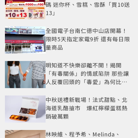
碼 迷你杯、雪糕、雪酥「買10送
13」
全國電子台南仁德中山店開幕！
限時5天指定家電9折 還有每日限
量商品
明知道不快樂卻離不開！揭開
「有毒關係」的情感陷阱 那些讓
人反覆回頭的「毒愛」為何比菸
還難戒？
中秋送禮新戰場！法式甜點、北
海道乳酪搶市 爆紅檸檬蛋糕熱
銷破萬顆
林映維、程予希、Melinda、