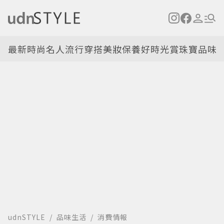
最新
時尚名人
流行穿搭
美妝保養
好時光
賞珠寶
品味
udnSTYLE
品味生活
消費情報