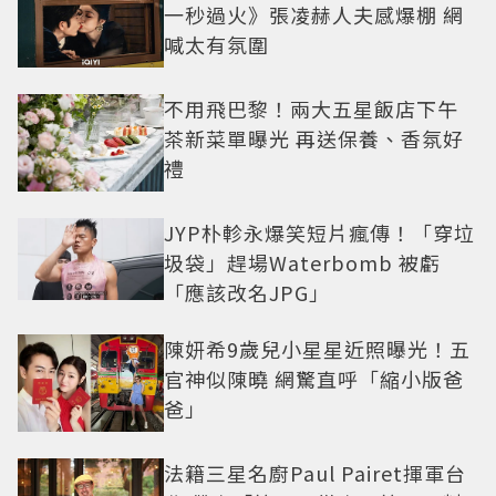
一秒過火》張凌赫人夫感爆棚 網
喊太有氛圍
不用飛巴黎！兩大五星飯店下午
茶新菜單曝光 再送保養、香氛好
禮
JYP朴軫永爆笑短片瘋傳！「穿垃
圾袋」趕場Waterbomb 被虧
「應該改名JPG」
陳妍希9歲兒小星星近照曝光！五
官神似陳曉 網驚直呼「縮小版爸
爸」
法籍三星名廚Paul Pairet揮軍台