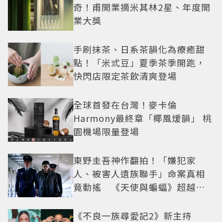
奇！甫開業摘米其林2星、年度開
業大獎
手刷抹茶、日系茶韻化為療癒甜
點！「米弎豆」夏季茶季開跑，
快閃店限定茶飲清爽登場
全球首發在台灣！麥卡倫
Harmony最終章「椰風煖韻」 桃
園機場限量登場
東野圭吾神作翻拍！「嫌犯家
人、被害人遺族聯手」命案真相
竟動搖 《天使與蝙蝠》超越懸
疑框架展開
《不良一族尋愛記2》新主持