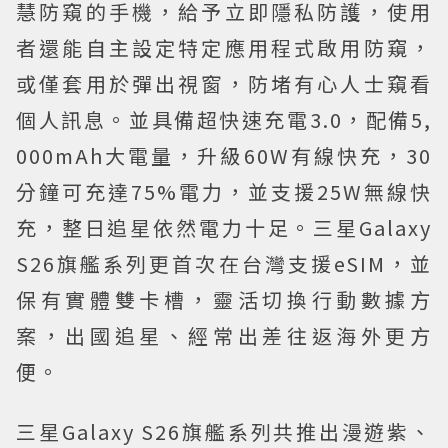
慧防窺的手機，給予立即隱私防護，使用
者還能自主設定特定應用程式啟用防窺，
或僅套用於彈出視窗，防堵有心人士窺看
個人訊息。並具備超快速充電3.0，配備5,
000mAh大電量，升級60W有線快充，30
分鐘可充達75%電力，並支援25W無線快
充，整日追星依然電力十足。三星Galaxy
S26旗艦系列更首次在台灣支援eSIM，並
保有實體雙卡槽，靈活切換行動數據方
案，出國追星、經常出差往返海外更方
便。
三星Galaxy S26旗艦系列共推出漫遊紫、