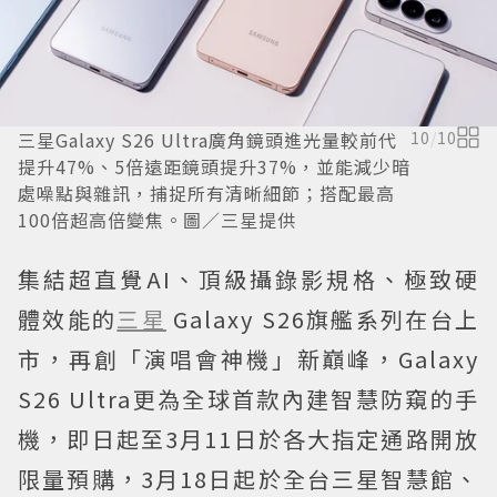
三星Galaxy S26 Ultra廣角鏡頭進光量較前代
10
/
10
提升47%、5倍遠距鏡頭提升37%，並能減少暗
處噪點與雜訊，捕捉所有清晰細節；搭配最高
100倍超高倍變焦。圖／三星提供
集結超直覺AI、頂級攝錄影規格、極致硬
體效能的
三星
Galaxy S26旗艦系列在台上
市，再創「演唱會神機」新巔峰，Galaxy
S26 Ultra更為全球首款內建智慧防窺的手
機，即日起至3月11日於各大指定通路開放
限量預購，3月18日起於全台三星智慧館、