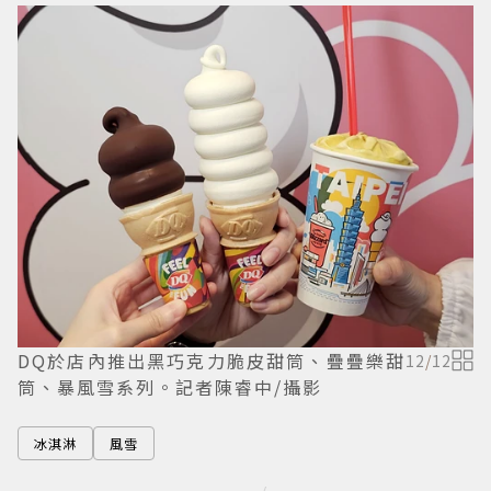
DQ於店內推出黑巧克力脆皮甜筒、疊疊樂甜
12
/
12
筒、暴風雪系列。記者陳睿中/攝影
冰淇淋
風雪