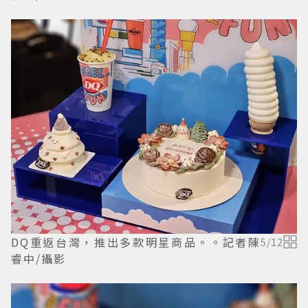
DQ重返台灣，推出多款明星商品。。記者陳
5
/
12
睿中/攝影