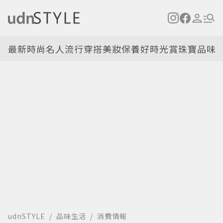
最新
時尚名人
流行穿搭
美妝保養
好時光
賞珠寶
品味
udnSTYLE
品味生活
消費情報