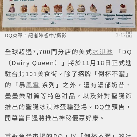
DQ菜單。記者陳睿中/攝影
1
/
12
全球超過7,700間分店的美式
冰淇淋
「DQ
（Dairy Queen）」將於11月18日正式進
駐台北101美食街。除了招牌「倒杯不灑」
的「暴
風雪
系列」之外，還有濃郁奶昔、
疊疊樂甜筒等特色甜品，以及針對聖誕節
推出的聖誕冰淇淋蛋糕登場。DQ並預告，
開幕當日還將推出神秘優惠好康。
重返台灣市場的DQ，以「倒杯不灑」的冰