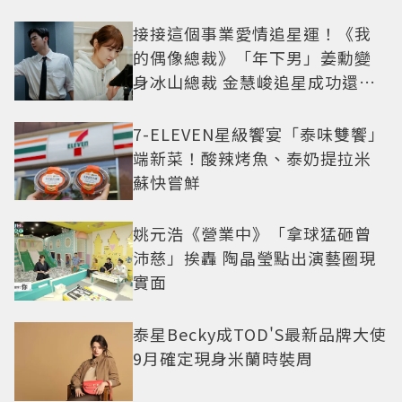
接接這個事業愛情追星運！《我
的偶像總裁》「年下男」姜勳變
身冰山總裁 金慧峻追星成功還偶
遇愛情
7-ELEVEN星級饗宴「泰味雙饗」
端新菜！酸辣烤魚、泰奶提拉米
蘇快嘗鮮
姚元浩《營業中》「拿球猛砸曾
沛慈」挨轟 陶晶瑩點出演藝圈現
實面
泰星Becky成TOD'S最新品牌大使
9月確定現身米蘭時裝周