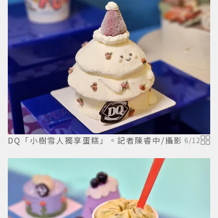
DQ「小樹雪人獨享蛋糕」。記者陳睿中/攝影
6
/
12