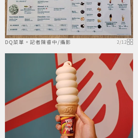
DQ菜單。記者陳睿中/攝影
2
/
12