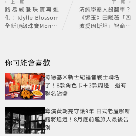
← 上一篇
下一篇 →
路易威登珠寶再進
清純學霸人設翻車？
化！Idylle Blossom
《逐玉》田曦薇「四
全新頂級珠寶Monog
敗愛因斯坦」智商、
ram花鑽綻放
學歷全輾壓 網酸：天
才全靠旁白
你可能會喜歡
肯德基×新世紀福音戰士聯名
了！8款角色卡＋3款周邊 還有
聯名沾醬
導演黃朝亮守護9年 日式老屋咖啡
館將熄燈！8月底前邀旅人最後告
別