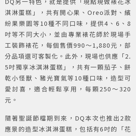
DQ另一特色，就是提供「現點現做裱花冰
淇淋蛋糕」，共有開心果、Oreo派對、繽
紛果樂園等10種不同口味，提供4、6、8
吋等不同大小，並由專業裱花師於現場手
工裝飾裱花，每個售價990～1,880元，部
分品項還可客製化。此外，現場也供應「2.
5吋獨享冰淇淋蛋糕」，共有一顆茄子、餅
乾小怪獸、豬光寶氣等10種口味，造型可
愛討喜，適合輕鬆享用，每顆250～320
元。
隨著聖誕節檔期到來，DQ本次也推出2款
應景的造型冰淇淋蛋糕，包括有6吋的「花