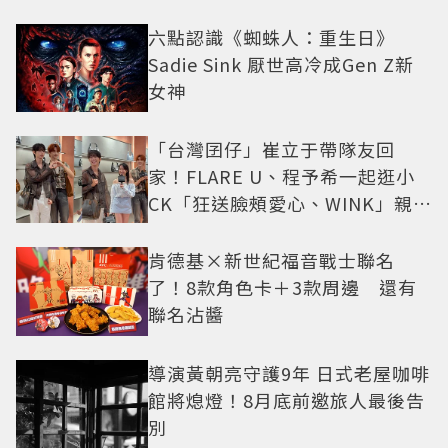
六點認識《蜘蛛人：重生日》
Sadie Sink 厭世高冷成Gen Z新
女神
「台灣囝仔」崔立于帶隊友回
家！FLARE U、程予希一起逛小
CK「狂送臉頰愛心、WINK」親曝
中山站私藏必逛名單
肯德基×新世紀福音戰士聯名
了！8款角色卡＋3款周邊 還有
聯名沾醬
導演黃朝亮守護9年 日式老屋咖啡
館將熄燈！8月底前邀旅人最後告
別