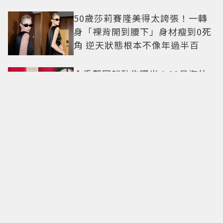
50歲莎莉賽隆美得太誇張！一轉
身「裸背開到腰下」身材瘦到0死
角 逆天狀態根本不像年過半百
金秀賢回歸動作曝光！10月海外
見面會登場 2萬人場地引關注
利特「20年綜藝老手落漆」神童
當場傻眼！6偶像王子vs.乞丐殘酷
對決 輸家超慘下場出爐
福岡50年「今屋漢堡」8/10登
台！吃得到招牌「法蘭克福起司
雞蛋堡」