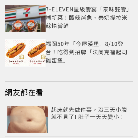
7-ELEVEN星級饗宴「泰味雙饗」
端新菜！酸辣烤魚、泰奶提拉米
蘇快嘗鮮
福岡50年「今屋漢堡」8/10登
台！吃得到招牌「法蘭克福起司
雞蛋堡」
網友都在看
PR
起床就先做件事，沒三天小腹
就不見了! 肚子一天天變小！