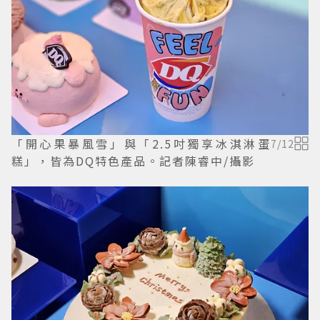
「開心果暴風雪」與「2.5吋獨享冰淇淋蛋
7
/
12
糕」，皆為DQ特色產品。記者陳睿中/攝影