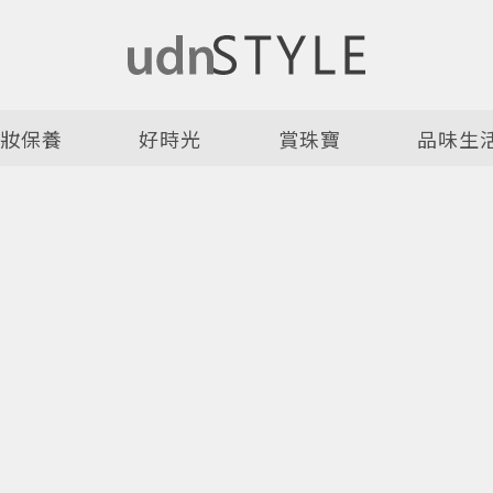
美妝保養
好時光
賞珠寶
品味生