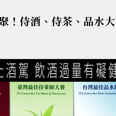
聚！侍酒、侍茶、品水大