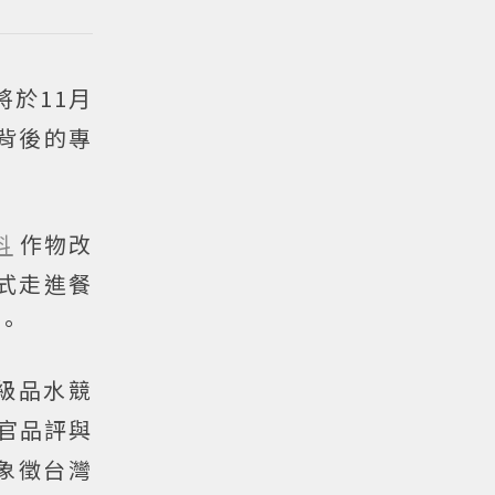
將於11月
背後的專
料
作物改
式走進餐
。
際級品水競
感官品評與
象徵台灣