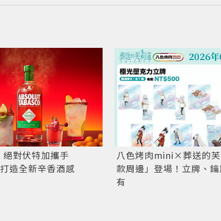
！絕對伏特加攜手
八色烤肉mini×葬送的芙
CO 打造全新辛香酒感
款周邊」登場！立牌、鑰
有