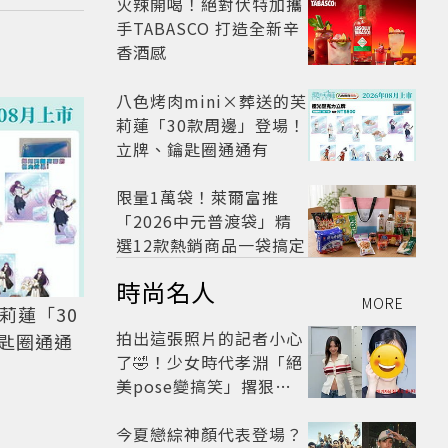
火辣開喝！絕對伏特加攜
手TABASCO 打造全新辛
香酒感
八色烤肉mini×葬送的芙
莉蓮「30款周邊」登場！
立牌、鑰匙圈通通有
限量1萬袋！萊爾富推
「2026中元普渡袋」精
選12款熱銷商品一袋搞定
時尚名人
MORE
莉蓮「30
拍出這張照片的記者小心
匙圈通通
了🤣！少女時代孝淵「絕
美pose變搞笑」撂狠
話：把住址交出來
今夏戀綜神顏代表登場？