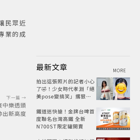
讓民眾近
專業的成
最新文章
MORE
拍出這張照片的記者小心
了🤣！少女時代孝淵「絕
美pose變搞笑」撂狠
下一篇 →
話：把住址交出來
爽中樂透頭
鐵道迷快搶！金牌台啤首
帥出新高度
度聯名台灣高鐵 全新
N700ST限定罐開賣