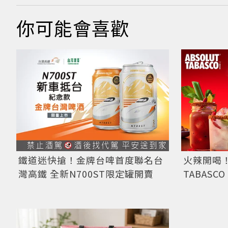
你可能會喜歡
鐵道迷快搶！金牌台啤首度聯名台
火辣開喝
灣高鐵 全新N700ST限定罐開賣
TABAS