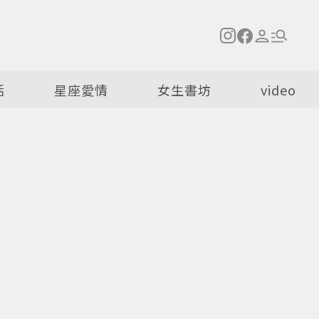
活
星座愛情
女生書坊
video