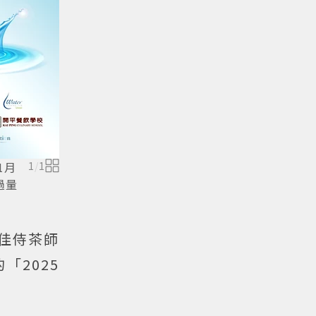
1月
1
/
1
過量
佳侍茶師
「2025