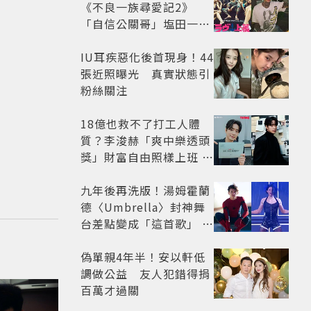
《不良一族尋愛記2》
「自信公關哥」塩田一馬
背景起底 街頭辣男翻身當
老闆
IU耳疾惡化後首現身！44
張近照曝光 真實狀態引
粉絲關注
18億也救不了打工人體
質？李浚赫「爽中樂透頭
獎」財富自由照樣上班 西
裝社畜帥出新高度
九年後再洗版！湯姆霍蘭
德〈Umbrella〉封神舞
台差點變成「這首歌」 造
型彩蛋、暖心故事一次公
開
偽單親4年半！安以軒低
調做公益 友人犯錯得捐
百萬才過關