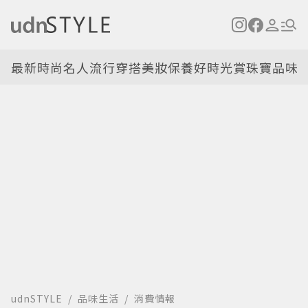
最新
時尚名人
流行穿搭
美妝保養
好時光
賞珠寶
品味
udnSTYLE
品味生活
消費情報