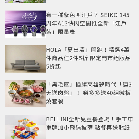
有一種紫色叫江戶？ SEIKO 145
周年A13快閃空間推全新「江戶
紫」限量表
HOLA「夏出清」開跑！精選4萬
件商品任2件5折 限定門市絕版品
5折起
「黑毛屋」插旗高雄夢時代「連3
天送肉盤」！ 樂多多送40組鐵板
燒套餐
BELLINI全新兒童餐登場！手工車
車麵加小飛碟披薩 點餐再送貼紙