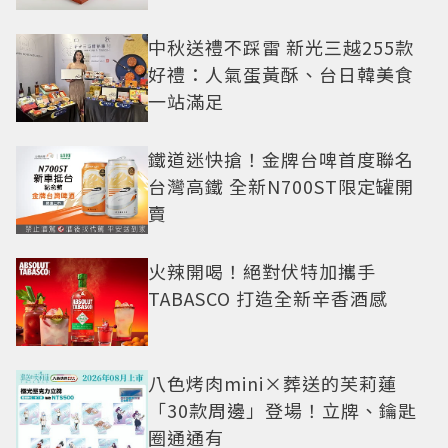
中秋送禮不踩雷 新光三越255款
好禮：人氣蛋黃酥、台日韓美食
一站滿足
鐵道迷快搶！金牌台啤首度聯名
台灣高鐵 全新N700ST限定罐開
賣
火辣開喝！絕對伏特加攜手
TABASCO 打造全新辛香酒感
八色烤肉mini×葬送的芙莉蓮
「30款周邊」登場！立牌、鑰匙
圈通通有