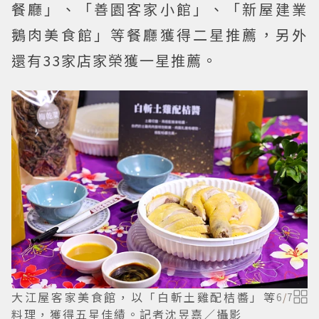
餐廳」、「善園客家小館」、「新屋建業
鵝肉美食館」等餐廳獲得二星推薦，另外
還有33家店家榮獲一星推薦。
大江屋客家美食館，以「白斬土雞配桔醬」等
6
/
7
料理，獲得五星佳績。記者沈昱嘉／攝影