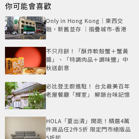
你可能會喜歡
Only in Hong Kong｜東西交
融，新舊並存 ｜摺疊城市-香港
不只月餅！「酥炸軟殼蟹＋蟹黃
醬」、「特調肉品＋調味鹽」中
秋送創意
必比登主廚進駐！ 台北最美百年
老屋餐廳「輝室」 解鎖台味記憶
HOLA「夏出清」開跑！精選4萬
件商品任2件5折 限定門市絕版品
5折起