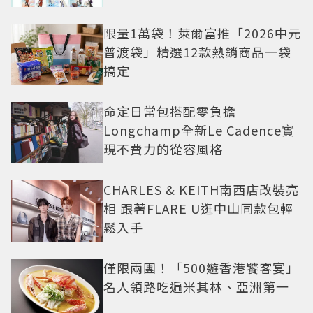
限量1萬袋！萊爾富推「2026中元
普渡袋」精選12款熱銷商品一袋
搞定
命定日常包搭配零負擔
Longchamp全新Le Cadence實
現不費力的從容風格
CHARLES & KEITH南西店改裝亮
相 跟著FLARE U逛中山同款包輕
鬆入手
僅限兩團！「500遊香港饕客宴」
名人領路吃遍米其林、亞洲第一