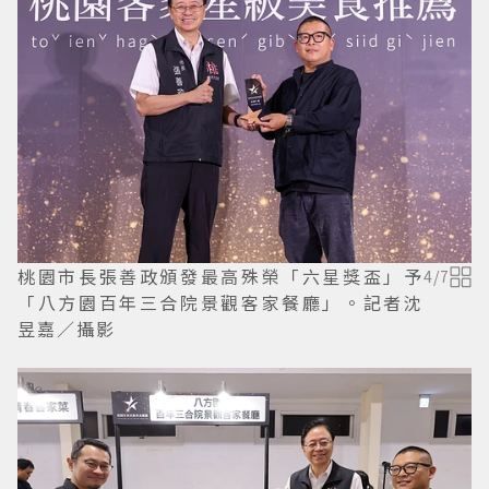
桃園市長張善政頒發最高殊榮「六星獎盃」予
4
/
7
「八方園百年三合院景觀客家餐廳」。記者沈
昱嘉／攝影