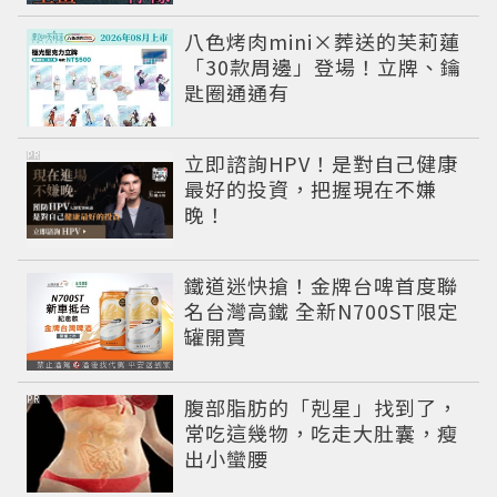
八色烤肉mini×葬送的芙莉蓮
「30款周邊」登場！立牌、鑰
匙圈通通有
PR
立即諮詢HPV！是對自己健康
最好的投資，把握現在不嫌
晚！
鐵道迷快搶！金牌台啤首度聯
名台灣高鐵 全新N700ST限定
罐開賣
PR
腹部脂肪的「剋星」找到了，
常吃這幾物，吃走大肚囊，瘦
出小蠻腰