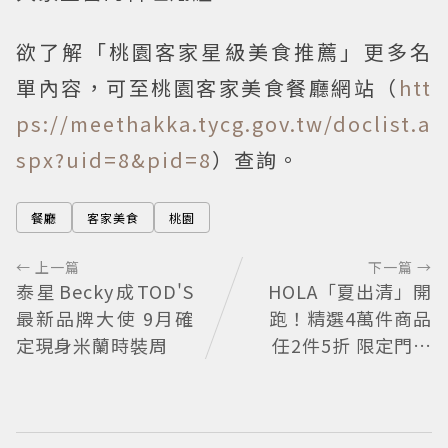
欲了解「桃園客家星級美食推薦」更多名
單內容，可至桃園客家美食餐廳網站（
htt
ps://meethakka.tycg.gov.tw/doclist.a
spx?uid=8&pid=8
）查詢。
餐廳
客家美食
桃園
← 上一篇
下一篇 →
泰星Becky成TOD'S
HOLA「夏出清」開
最新品牌大使 9月確
跑！精選4萬件商品
定現身米蘭時裝周
任2件5折 限定門市
絕版品5折起