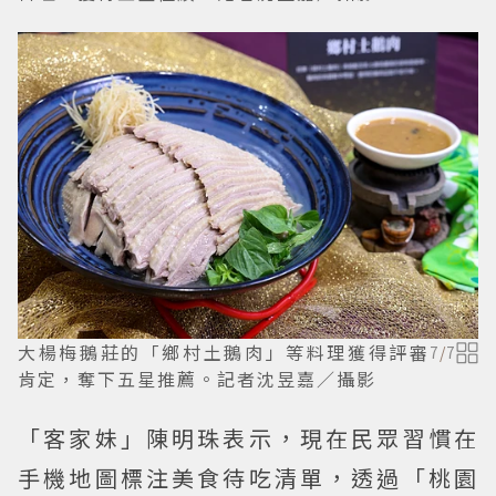
大楊梅鵝莊的「鄉村土鵝肉」等料理獲得評審
7
/
7
肯定，奪下五星推薦。記者沈昱嘉／攝影
「客家妹」陳明珠表示，現在民眾習慣在
手機地圖標注美食待吃清單，透過「桃園