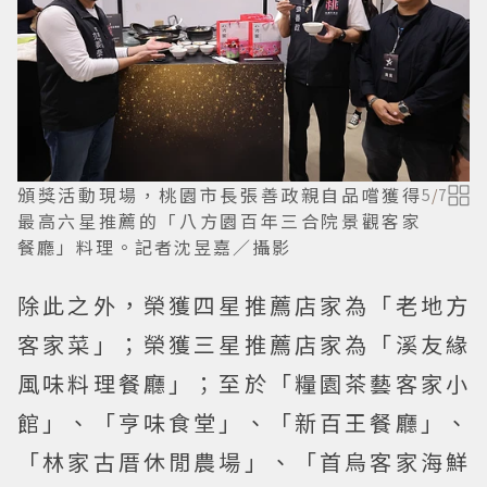
頒獎活動現場，桃園市長張善政親自品嚐獲得
5
/
7
最高六星推薦的「八方園百年三合院景觀客家
餐廳」料理。記者沈昱嘉／攝影
除此之外，榮獲四星推薦店家為「老地方
客家菜」；榮獲三星推薦店家為「溪友緣
風味料理餐廳」；至於「糧園茶藝客家小
館」、「亨味食堂」、「新百王餐廳」、
「林家古厝休閒農場」、「首烏客家海鮮