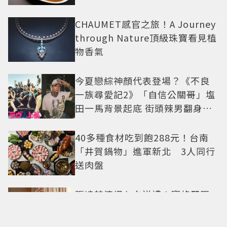
CHAUMET感官之旅！A Journey
through Nature頂級珠寶看見植
物香氣
今夏戀綜神顏代表登場？《不良
一族尋愛記2》「自信公關哥」塩
田一馬背景起底 街頭辣男翻身當
老闆
40多種食材吃到飽288元！台南
「井賀鍋物」進軍新北 3人同行
送肉盤
張凌赫演繹七夕送禮！寶格麗限
定款B.zero1粉紅色項鍊甜蜜告白