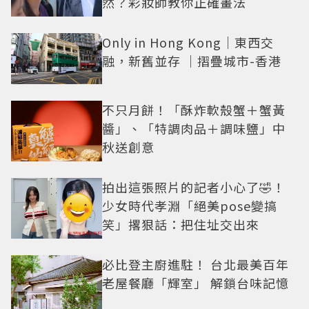
然？彩妝師教你正確畫法
Only in Hong Kong｜東西交
融，新舊並存 ｜摺疊城市-香港
不只月餅！「酥炸軟殼蟹＋蟹黃
醬」、「特調肉品＋調味鹽」中
秋送創意
拍出這張照片的記者小心了🤣！
少女時代孝淵「絕美pose變搞
笑」撂狠話：把住址交出來
必比登主廚進駐！ 台北最美百年
老屋餐廳「輝室」 解鎖台味記憶