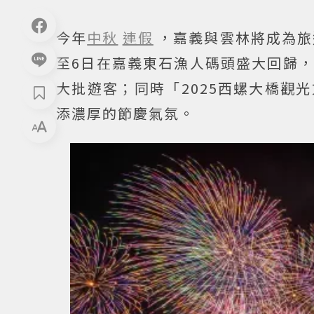
今年
中秋
連假
，嘉義與雲林將成為旅
至6日在嘉義東石漁人碼頭盛大回歸
大批遊客；同時「2025西螺大橋觀
添濃厚的節慶氣氛。