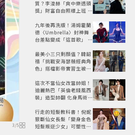
質？李浚赫「爽中樂透頭
獎」財富自由照樣上班 西
裝社畜帥出新高度
九年後再洗版！湯姆霍蘭
德〈Umbrella〉封神舞
台差點變成「這首歌」 造
型彩蛋、暖心故事一次公
開
最美小三只剩顏值？韓韶
禧「挑戰安海瑟薇經典角
色」搭檔影帝實習生被
嘲：看截圖就感受到演技
這次不當仙女改當帥姐！
迪麗熱巴「英倫老錢風西
裝」造型帥翻 化身馬術師
網喊：現代版李長歌
行走的短髮教科書！倪妮
狠斷仙女長髮「變身金色
3
/
5
短髮叛逆少女」可塑性超
強 帥氣、優雅自由切換