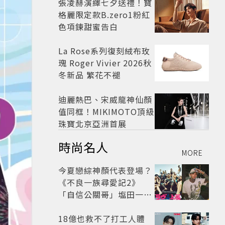
張凌赫演繹七夕送禮！寶
格麗限定款B.zero1粉紅
色項鍊甜蜜告白
La Rose系列復刻絨布玫
瑰 Roger Vivier 2026秋
冬新品 繁花不褪
迪麗熱巴、宋威龍神仙顏
值同框！MIKIMOTO頂級
珠寶北京亞洲首展
時尚名人
MORE
今夏戀綜神顏代表登場？
《不良一族尋愛記2》
「自信公關哥」塩田一馬
背景起底 街頭辣男翻身當
老闆
18億也救不了打工人體