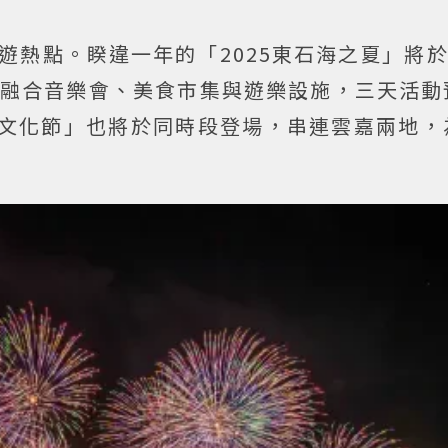
遊熱點。睽違一年的「2025東石海之夏」將於
，融合音樂會、美食市集與遊樂設施，三天活動
光文化節」也將於同時段登場，串連雲嘉兩地，