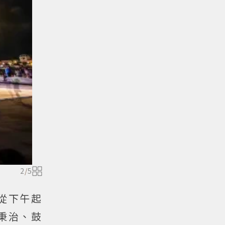
2
/
5
從下午起
秉治、鼓