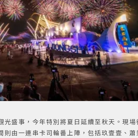
觀光盛事，今年特別將夏日延續至秋天。現場
間則由一連串卡司輪番上陣，包括玖壹壹、蕭