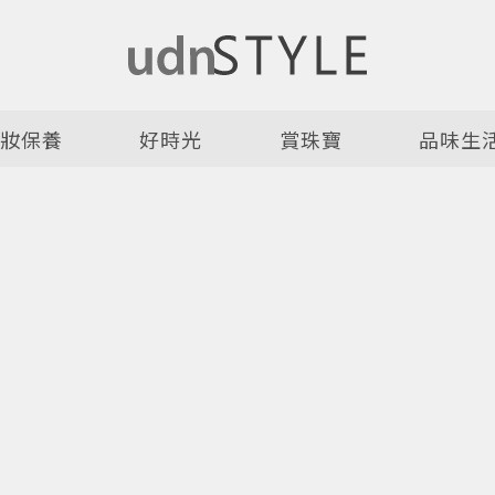
美妝保養
好時光
賞珠寶
品味生