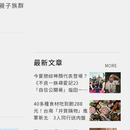
親子族群
最新文章
MORE
今夏戀綜神顏代表登場？
《不良一族尋愛記2》
「自信公關哥」塩田一馬
背景起底 街頭辣男翻身當
老闆
40多種食材吃到飽288
元！台南「井賀鍋物」進
軍新北 3人同行送肉盤