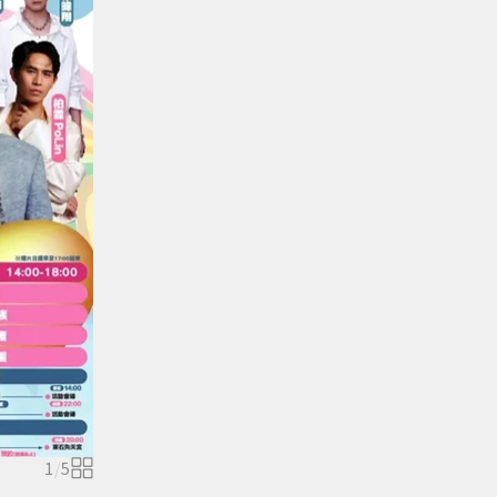
1
/
5